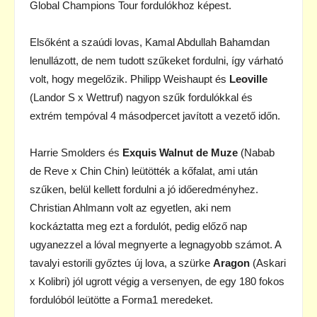
Global Champions Tour fordulókhoz képest.
Elsőként a szaúdi lovas, Kamal Abdullah Bahamdan
lenullázott, de nem tudott szűkeket fordulni, így várható
volt, hogy megelőzik. Philipp Weishaupt és
Leoville
(Landor S x Wettruf) nagyon szűk fordulókkal és
extrém tempóval 4 másodpercet javított a vezető időn.
Harrie Smolders és
Exquis Walnut de Muze
(Nabab
de Reve x Chin Chin) leütötték a kőfalat, ami után
szűken, belül kellett fordulni a jó időeredményhez.
Christian Ahlmann volt az egyetlen, aki nem
kockáztatta meg ezt a fordulót, pedig előző nap
ugyanezzel a lóval megnyerte a legnagyobb számot. A
tavalyi estorili győztes új lova, a szürke
Aragon
(Askari
x Kolibri) jól ugrott végig a versenyen, de egy 180 fokos
fordulóból leütötte a Forma1 meredeket.