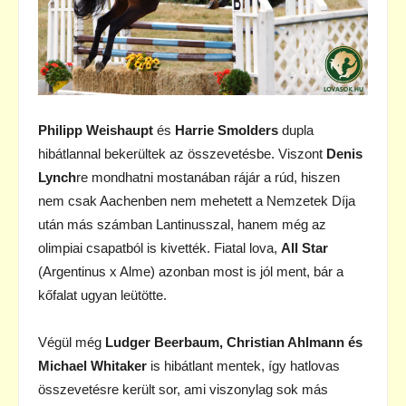
Philipp Weishaupt
és
Harrie Smolders
dupla
hibátlannal bekerültek az összevetésbe. Viszont
Denis
Lynch
re mondhatni mostanában rájár a rúd, hiszen
nem csak Aachenben nem mehetett a Nemzetek Díja
után más számban Lantinusszal, hanem még az
olimpiai csapatból is kivették. Fiatal lova,
All Star
(Argentinus x Alme) azonban most is jól ment, bár a
kőfalat ugyan leütötte.
Végül még
Ludger Beerbaum, Christian Ahlmann és
Michael Whitaker
is hibátlant mentek, így hatlovas
összevetésre került sor, ami viszonylag sok más