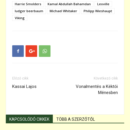
Harrie Smolders
Kamal Abdullah Bahamdan
Leoville
ludger beerbaum
Michael Whitaker
Philipp Wieshaupt
Viking
Előző cikk
Következő cikk
Kassai Lajos
Vonalmentés a Kéktói
Ménesben
KAPCSOLÓDÓ CIKKEK
TÖBB A SZERZŐTŐL