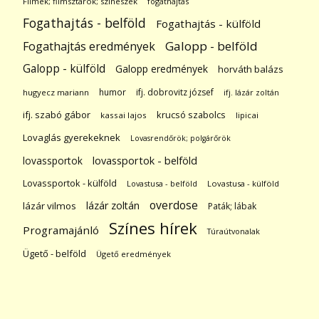
Filmek; filmsztárok; színészek
fogathajtás
Fogathajtás - belföld
Fogathajtás - külföld
Galopp - belföld
Fogathajtás eredmények
Galopp - külföld
Galopp eredmények
horváth balázs
humor
ifj. dobrovitz józsef
hugyecz mariann
ifj. lázár zoltán
ifj. szabó gábor
krucsó szabolcs
kassai lajos
lipicai
Lovaglás gyerekeknek
Lovasrendőrök; polgárőrök
lovassportok
lovassportok - belföld
Lovassportok - külföld
Lovastusa - belföld
Lovastusa - külföld
overdose
lázár zoltán
lázár vilmos
Paták; lábak
Színes hírek
Programajánló
Túraútvonalak
Ügető - belföld
Ügető eredmények