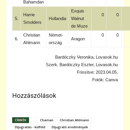
Bahamdan
Exquis
Harrie
0
0
5.
Hollandia
Walnut
Smolders
de Muze
Christian
Német-
0
0
6.
Aragon
Ahlmann
ország
Bardóczky Veronika, Lovasok.hu
Szerk. Bardóczky Eszter, Lovasok.hu
Frissítve: 2023.04.05.
Fotók: Canva
Hozzászólások
CÍMKÉK
.
Chaman
Christian Ahlmann
Díjugratás - külföld
Díjugrató eredmények