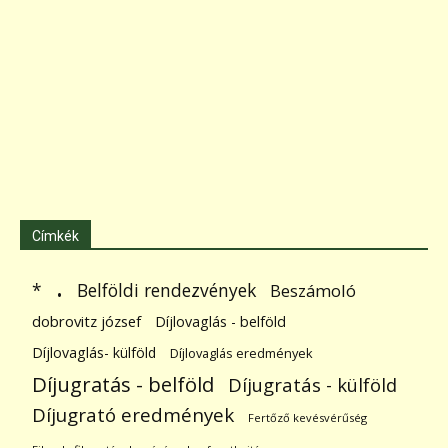
Címkék
.
Belföldi rendezvények
*
Beszámoló
dobrovitz józsef
Díjlovaglás - belföld
Díjlovaglás- külföld
Díjlovaglás eredmények
Díjugratás - belföld
Díjugratás - külföld
Díjugrató eredmények
Fertőző kevésvérűség