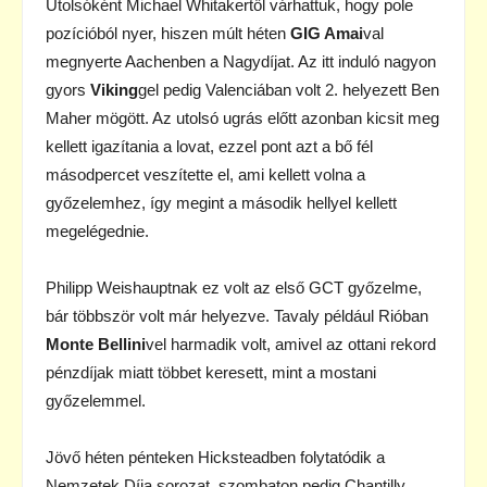
Utolsóként Michael Whitakertől várhattuk, hogy pole
pozícióból nyer, hiszen múlt héten
GIG Amai
val
megnyerte Aachenben a Nagydíjat. Az itt induló nagyon
gyors
Viking
gel pedig Valenciában volt 2. helyezett Ben
Maher mögött. Az utolsó ugrás előtt azonban kicsit meg
kellett igazítania a lovat, ezzel pont azt a bő fél
másodpercet veszítette el, ami kellett volna a
győzelemhez, így megint a második hellyel kellett
megelégednie.
Philipp Weishauptnak ez volt az első GCT győzelme,
bár többször volt már helyezve. Tavaly például Rióban
Monte Bellini
vel harmadik volt, amivel az ottani rekord
pénzdíjak miatt többet keresett, mint a mostani
győzelemmel.
Jövő héten pénteken Hicksteadben folytatódik a
Nemzetek Díja sorozat, szombaton pedig Chantilly