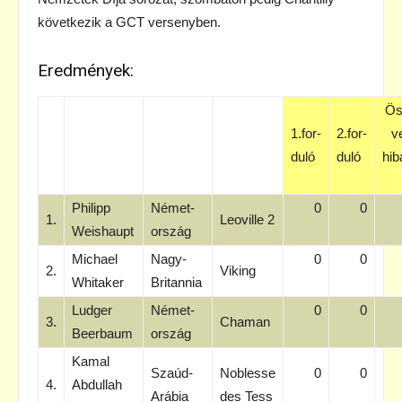
következik a GCT versenyben.
Eredmények:
Ös
1.for-
2.for-
v
duló
duló
hib
Philipp
Német-
0
0
1.
Leoville 2
Weishaupt
ország
Michael
Nagy-
0
0
2.
Viking
Whitaker
Britannia
Ludger
Német-
0
0
3.
Chaman
Beerbaum
ország
Kamal
Szaúd-
Noblesse
0
0
4.
Abdullah
Arábia
des Tess