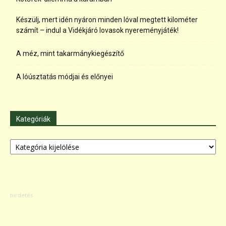
Készülj, mert idén nyáron minden lóval megtett kilométer
számít – indul a Vidékjáró lovasok nyereményjáték!
A méz, mint takarmánykiegészítő
A lóúsztatás módjai és előnyei
Kategóriák
Kategóriák