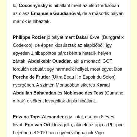
ló,
Cocoshynsky
is hibátlant ment az első fordulóban
az olasz
Emanuele Gaudianó
val, de a második pályán
már ők is hibáztak.
Philippe Rozier
jó pályát ment
Dakar C
-vel (Burggraf x
Codexco), de éppen kicsúsztak az alapidőből, így
egyetlen 1 hibapontos párosként a hetedik helyen
zártak.
Abdelkebir Ouaddar
, aki a monacói GCT
fordulón debütált egy harmadik hellyel, most egyet ütött
Porche de Frutier
(Ultra Beau II x Espoir du Scion)
nyergében. A szintén Monacóban sikeres
Kamal
Abdullah Bahamdan
és
Noblesse des Tess
(Cumano
x Irak) elsőként lovagoltak dupla hibátlant.
Edwina Tops-Alexander
egy fiatal, csupán 8 éves
lovat,
Ego van Orti
t lovagolta, akinek az apja a Philippe
Lejeune-nel 2010-ben egyéni világbajnok Vigo