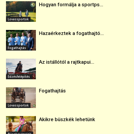
Hogyan formálja a sportps...
Lovassportok
Hazaérkeztek a fogathajtó...
Fogathajtás
Az istállótól a rajtkapui...
Edzésfelépítés
Fogathajtás
Lovassportok
Akikre büszkék lehetünk
Büszkeségeink