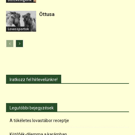
Öttusa
Lovassportok
Iratkozz fel hírlevelünkre!
Legutóbbi bejegyzések
A tökéletes lovastábor receptje
Kötőfék-dilemma a karámban