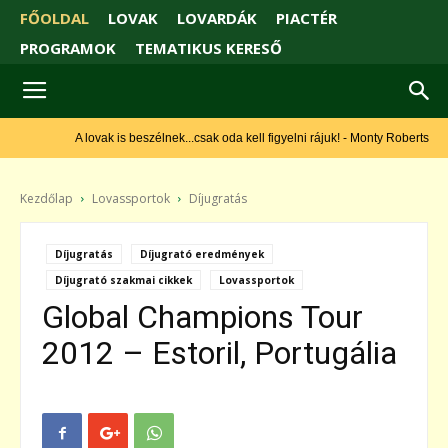
FŐOLDAL
LOVAK
LOVARDÁK
PIACTÉR
PROGRAMOK
TEMATIKUS KERESŐ
A lovak is beszélnek...csak oda kell figyelni rájuk! - Monty Roberts
Kezdőlap
Lovassportok
Díjugratás
Díjugratás
Díjugrató eredmények
Díjugrató szakmai cikkek
Lovassportok
Global Champions Tour
2012 – Estoril, Portugália