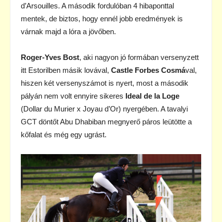
d’Arsouilles. A második fordulóban 4 hibaponttal
mentek, de biztos, hogy ennél jobb eredmények is
várnak majd a lóra a jövőben.
Roger-Yves Bost
, aki nagyon jó formában versenyzett
itt Estorilben másik lovával,
Castle Forbes Cosmá
val,
hiszen két versenyszámot is nyert, most a második
pályán nem volt ennyire sikeres
Ideal de la Loge
(Dollar du Murier x Joyau d’Or) nyergében. A tavalyi
GCT döntőt Abu Dhabiban megnyerő páros leütötte a
kőfalat és még egy ugrást.