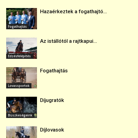
Hazaérkeztek a fogathajtó...
Fogathajtás
Az istállótól a rajtkapui...
Edzésfelépítés
Fogathajtás
Lovassportok
Díjugratók
Büszkeségeink
Díjlovasok