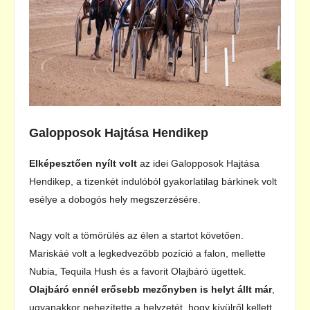
Galopposok Hajtása Hendikep
Elképesztően nyílt volt
az idei Galopposok Hajtása
Hendikep, a tizenkét indulóból gyakorlatilag bárkinek volt
esélye a dobogós hely megszerzésére.
Nagy volt a tömörülés az élen a startot követően.
Mariskáé volt a legkedvezőbb pozíció a falon, mellette
Nubia, Tequila Hush és a favorit Olajbáró ügettek.
Olajbáró ennél erősebb mezőnyben is helyt állt már
,
ugyanakkor nehezítette a helyzetét, hogy kívülről kellett