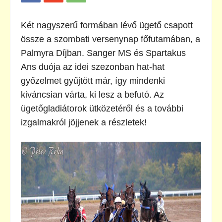
Két nagyszerű formában lévő ügető csapott
össze a szombati versenynap főfutamában, a
Palmyra Díjban. Sanger MS és Spartakus
Ans duója az idei szezonban hat-hat
győzelmet gyűjtött már, így mindenki
kiváncsian várta, ki lesz a befutó. Az
ügetőgladiátorok ütközetéről és a további
izgalmakról jöjjenek a részletek!