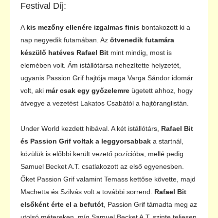
Festival Díj:
A
kis mezőny ellenére izgalmas finis
bontakozott ki a
nap negyedik futamában. Az
ötvenedik futamára
készülő hatéves Rafael Bit
mint mindig, most is
elemében volt. Ám istállótársa nehezítette helyzetét,
ugyanis Passion Grif hajtója maga Varga Sándor idomár
volt, aki
már csak egy győzelemre
ügetett ahhoz, hogy
átvegye a vezetést Lakatos Csabától a hajtóranglistán.
Under World kezdett hibával. A két istállótárs,
Rafael Bit
és Passion Grif voltak a leggyorsabbak
a startnál,
közülük is előbbi került vezető pozícióba, mellé pedig
Samuel Becket A.T. csatlakozott az első egyenesben.
Őket Passion Grif valamint Temass kettőse követte, majd
Machetta és Szilvás volt a további sorrend.
Rafael Bit
elsőként érte el a befutót
, Passion Grif támadta meg az
utolsó métereken, míg Samuel Becket A.T. szinte teljesen