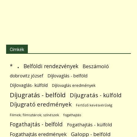
Címkék
.
Belföldi rendezvények
*
Beszámoló
dobrovitz józsef
Díjlovaglás - belföld
Díjlovaglás- külföld
Díjlovaglás eredmények
Díjugratás - belföld
Díjugratás - külföld
Díjugrató eredmények
Fertőző kevésvérűség
Filmek; filmsztárok; színészek
fogathajtás
Fogathajtás - belföld
Fogathajtás - külföld
Galopp - belföld
Fogathajtás eredmények