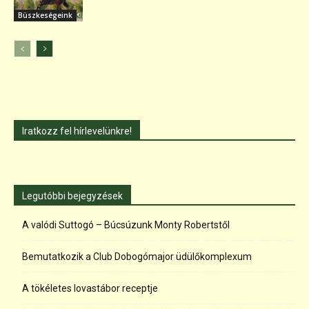
Büszkeségeink
Iratkozz fel hírlevelünkre!
Legutóbbi bejegyzések
A valódi Suttogó – Búcsúzunk Monty Robertstől
Bemutatkozik a Club Dobogómajor üdülőkomplexum
A tökéletes lovastábor receptje