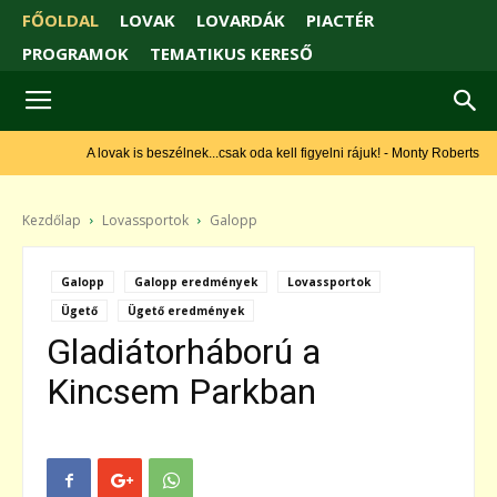
FŐOLDAL
LOVAK
LOVARDÁK
PIACTÉR
PROGRAMOK
TEMATIKUS KERESŐ
A lovak is beszélnek...csak oda kell figyelni rájuk! - Monty Roberts
Kezdőlap
Lovassportok
Galopp
Galopp
Galopp eredmények
Lovassportok
Ügető
Ügető eredmények
Gladiátorháború a
Kincsem Parkban