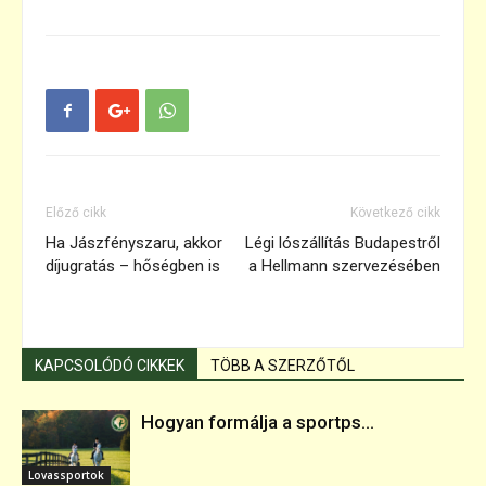
Előző cikk
Következő cikk
Ha Jászfényszaru, akkor
Légi lószállítás Budapestről
díjugratás – hőségben is
a Hellmann szervezésében
KAPCSOLÓDÓ CIKKEK
TÖBB A SZERZŐTŐL
Hogyan formálja a sportps...
Lovassportok