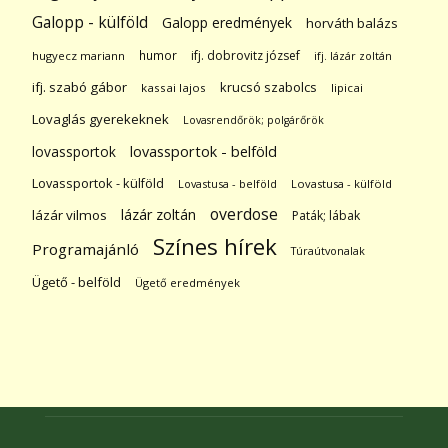
Galopp - külföld
Galopp eredmények
horváth balázs
humor
ifj. dobrovitz józsef
hugyecz mariann
ifj. lázár zoltán
ifj. szabó gábor
krucsó szabolcs
kassai lajos
lipicai
Lovaglás gyerekeknek
Lovasrendőrök; polgárőrök
lovassportok
lovassportok - belföld
Lovassportok - külföld
Lovastusa - belföld
Lovastusa - külföld
overdose
lázár zoltán
lázár vilmos
Paták; lábak
Színes hírek
Programajánló
Túraútvonalak
Ügető - belföld
Ügető eredmények