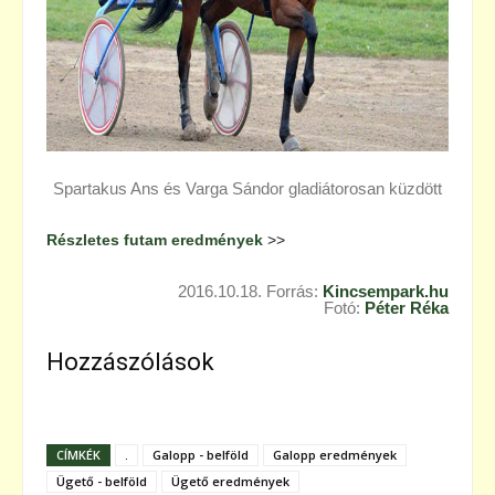
Spartakus Ans és Varga Sándor gladiátorosan küzdött
Részletes futam eredmények
>>
2016.10.18. Forrás:
Kincsempark.hu
Fotó:
Péter Réka
Hozzászólások
CÍMKÉK
.
Galopp - belföld
Galopp eredmények
Ügető - belföld
Ügető eredmények