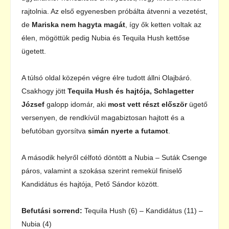
rajtolnia. Az első egyenesben próbálta átvenni a vezetést,
de
Mariska nem hagyta magát
, így ők ketten voltak az
élen, mögöttük pedig Nubia és Tequila Hush kettőse
ügetett.
A túlsó oldal közepén végre élre tudott állni Olajbáró.
Csakhogy jött
Tequila Hush és hajtója, Schlagetter
József
galopp idomár, aki
most vett részt először
ügető
versenyen, de rendkívül magabiztosan hajtott és a
befutóban gyorsítva
simán nyerte a futamot
.
A második helyről célfotó döntött a Nubia – Suták Csenge
páros, valamint a szokása szerint remekül finiselő
Kandidátus és hajtója, Pető Sándor között.
Befutási sorrend:
Tequila Hush (6) – Kandidátus (11) –
Nubia (4)