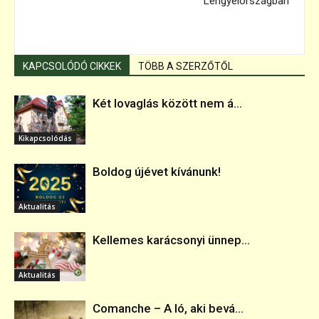
Lengyelországban
KAPCSOLÓDÓ CIKKEK
TÖBB A SZERZŐTŐL
Két lovaglás között nem á...
Kikapcsolódás
Boldog újévet kívánunk!
Aktualitás
Kellemes karácsonyi ünnep...
Aktualitás
Comanche – A ló, aki bevá...