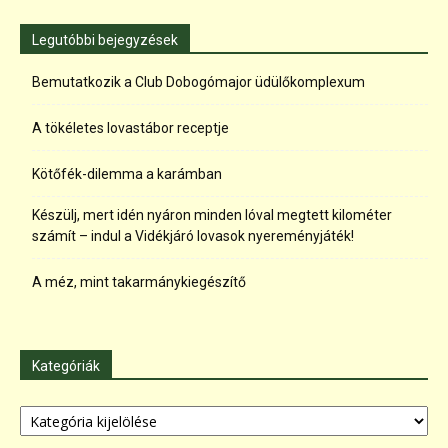
Legutóbbi bejegyzések
Bemutatkozik a Club Dobogómajor üdülőkomplexum
A tökéletes lovastábor receptje
Kötőfék-dilemma a karámban
Készülj, mert idén nyáron minden lóval megtett kilométer
számít – indul a Vidékjáró lovasok nyereményjáték!
A méz, mint takarmánykiegészítő
Kategóriák
Kategóriák