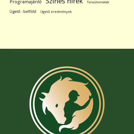
Színes hírek
Programajánló
Túraútvonalak
Ügető - belföld
Ügető eredmények