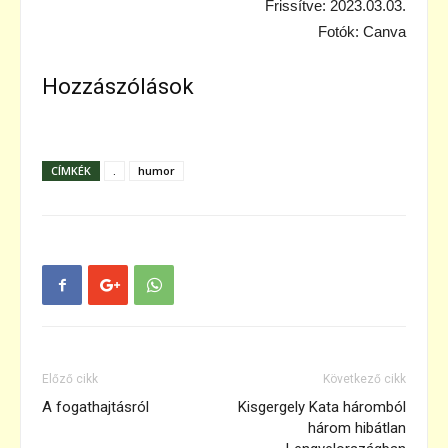
Frissítve: 2023.03.03.
Fotók: Canva
Hozzászólások
CÍMKÉK
.
humor
Előző cikk
Következő cikk
A fogathajtásról
Kisgergely Kata háromból
három hibátlan