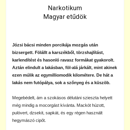
Narkotikum
Magyar etűdök
Józsi bácsi minden porcikája mozgás után
bizsergett. Fölállt a karszékből, törzshajlítást,
karlendítést és hasonló ravasz formákat gyakorolt.
Aztán elindult a lakásban, föl-alá járkált, mint akinek
ezen múlik az egymilliomodik kilométere. De hát a
lakás nem futópálya, sok a szőnyeg és a küszöb.
Megebédelt, ám a szokásos délutáni szieszta helyett
még mindig a mocorgást kívánta. Mackót húzott,
pulóvert, dzsekit, sapkát, és egy régen használt
hegymászó cipőt.