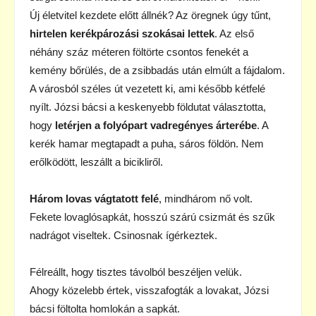
Új életvitel kezdete előtt állnék? Az öregnek úgy tűnt,
hirtelen kerékpározási szokásai lettek
. Az első
néhány száz méteren föltörte csontos fenekét a
kemény bőrülés, de a zsibbadás után elmúlt a fájdalom.
A városból széles út vezetett ki, ami később kétfelé
nyílt. Józsi bácsi a keskenyebb földutat választotta,
hogy
letérjen a folyópart vadregényes árterébe
. A
kerék hamar megtapadt a puha, sáros földön. Nem
erőlködött, leszállt a bicikliről.
Három lovas vágtatott felé
, mindhárom nő volt.
Fekete lovaglósapkát, hosszú szárú csizmát és szűk
nadrágot viseltek. Csinosnak ígérkeztek.
Félreállt, hogy tisztes távolból beszéljen velük.
Ahogy közelebb értek, visszafogták a lovakat, Józsi
bácsi föltolta homlokán a sapkát.