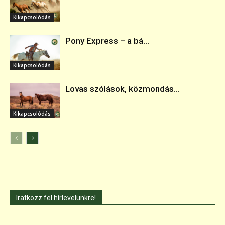
Kikapcsolódás
Pony Express – a bá...
Kikapcsolódás
Lovas szólások, közmondás...
Kikapcsolódás
Iratkozz fel hírlevelünkre!