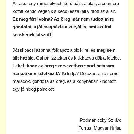
Az asszony rámosolygott sűrű bajsza alatt, a csomóra
kötött kendő végén kis kecskeszakáll virított az állán.
Ez meg férfi volna? Az öreg már nem tudott mire
gondolni, s jól megnézte a kutyát is, ami ezúttal
kecskének látszott.
Józsi bácsi azonnal fölkapott a biciklire, és
meg sem
állt hazáig
. Otthon izzadtan és kitikkadva dőlt a fotelbe.
Lehet, hogy az öreg szervezetben sport hatására
narkotikum keletkezik?
Ki tudja? De azért én a sörnél
maradok, gondolta az öreg, és a konyhában kibontott
egy jó hideg palackot.
Podmaniczky Szilárd
Forrás: Magyar Hírlap