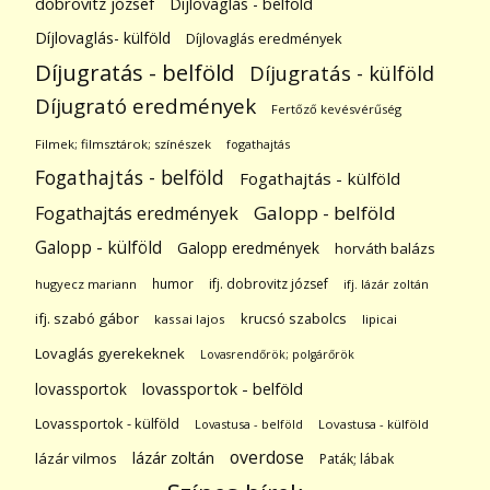
dobrovitz józsef
Díjlovaglás - belföld
Díjlovaglás- külföld
Díjlovaglás eredmények
Díjugratás - belföld
Díjugratás - külföld
Díjugrató eredmények
Fertőző kevésvérűség
Filmek; filmsztárok; színészek
fogathajtás
Fogathajtás - belföld
Fogathajtás - külföld
Galopp - belföld
Fogathajtás eredmények
Galopp - külföld
Galopp eredmények
horváth balázs
humor
ifj. dobrovitz józsef
hugyecz mariann
ifj. lázár zoltán
ifj. szabó gábor
krucsó szabolcs
kassai lajos
lipicai
Lovaglás gyerekeknek
Lovasrendőrök; polgárőrök
lovassportok
lovassportok - belföld
Lovassportok - külföld
Lovastusa - belföld
Lovastusa - külföld
overdose
lázár zoltán
lázár vilmos
Paták; lábak