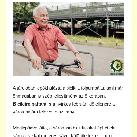
A tárolóban lepókhálózta a biciklit, fölpumpálta, ami már
önmagában is szép teljesítmény az ő korában.
Biciklire pattant
, s a nyirkos februári idő ellenére a
város határa felé vette az irányt.
Meglepődve látta, a városban bicikliutakat építettek,
sárga csíkkal méteres sávot különítettek el – neki.