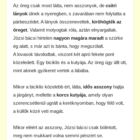
Az öreg csak most látta, nem asszonyok, de
csitri
lányok
ülnek a nyeregben, s zavarában nem folytatta a
párbeszédet. A lányok összenevettek,
kiröhögték az
öreget
. Valamit motyogtak róla, aztán elnyargaltak.
Józsi bácsi hirtelen
nagyon magára maradt
a szürke
ég alatt, s már azt is bánta, hogy megszólalt.
A lovasok távolodtak, viszont két apró fekete pont
közeledett. Egy biciklis és a kutyája. Az öreg úgy állt ott,
mint akinek gyökeret vertek a lábába.
Mikor a biciklis közelebb ért, látta,
idős asszony
hajtja
a járgányt, mellette a
korcs kutyája
, amely olyan
szerencsétlenül ugrált a keréknyomban, hogy félő volt,
a küllők közé veti magát.
Mikor eléért az asszony, Józsi bácsi csak bólintott,
meg nem mukkant volna semmi pénzért se.