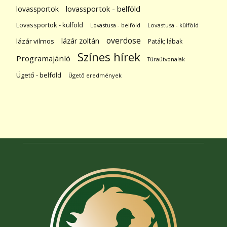
lovassportok
lovassportok - belföld
Lovassportok - külföld
Lovastusa - belföld
Lovastusa - külföld
overdose
lázár zoltán
lázár vilmos
Paták; lábak
Színes hírek
Programajánló
Túraútvonalak
Ügető - belföld
Ügető eredmények