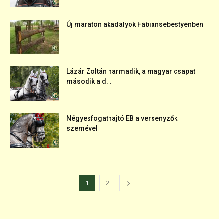
Új maraton akadályok Fábiánsebestyénben
Lázár Zoltán harmadik, a magyar csapat
második a d...
Négyesfogathajtó EB a versenyzők
szemével
1
2