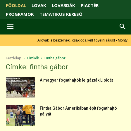
FŐOLDAL
LOVAK
LOVARDÁK
PIACTÉR
PROGRAMOK
TEMATIKUS KERESŐ
A lovak is beszélnek...csak oda kell figyelni rájuk! - Monty
Roberts
Kezdőlap
Címkék
Fintha gábor
Címke: fintha gábor
A magyar fogathajtók leigázták Lipicát
Fintha Gábor Amerikában épít fogathajtó
pályát