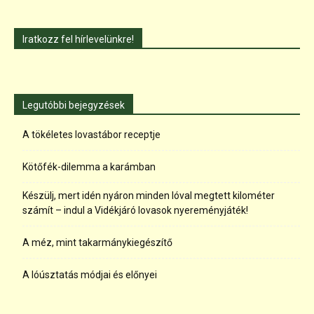
Iratkozz fel hírlevelünkre!
Legutóbbi bejegyzések
A tökéletes lovastábor receptje
Kötőfék-dilemma a karámban
Készülj, mert idén nyáron minden lóval megtett kilométer
számít – indul a Vidékjáró lovasok nyereményjáték!
A méz, mint takarmánykiegészítő
A lóúsztatás módjai és előnyei