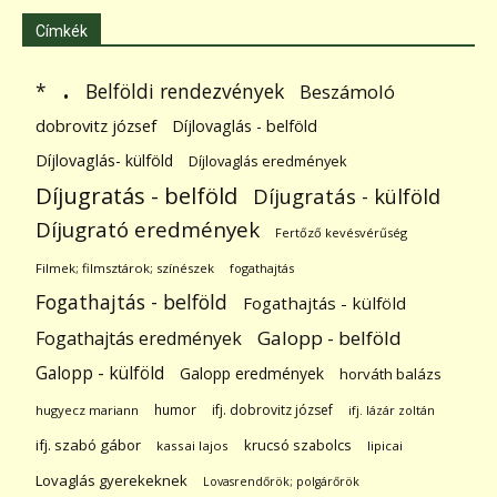
Címkék
.
Belföldi rendezvények
*
Beszámoló
dobrovitz józsef
Díjlovaglás - belföld
Díjlovaglás- külföld
Díjlovaglás eredmények
Díjugratás - belföld
Díjugratás - külföld
Díjugrató eredmények
Fertőző kevésvérűség
Filmek; filmsztárok; színészek
fogathajtás
Fogathajtás - belföld
Fogathajtás - külföld
Galopp - belföld
Fogathajtás eredmények
Galopp - külföld
Galopp eredmények
horváth balázs
humor
ifj. dobrovitz józsef
hugyecz mariann
ifj. lázár zoltán
ifj. szabó gábor
krucsó szabolcs
kassai lajos
lipicai
Lovaglás gyerekeknek
Lovasrendőrök; polgárőrök