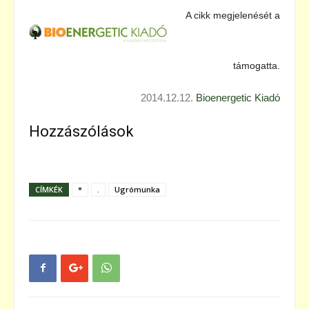
A cikk megjelenését a
támogatta.
2014.12.12.
Bioenergetic Kiadó
Hozzászólások
CÍMKÉK
*
.
Ugrómunka