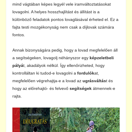
mind vágtában képes legyél vele iramváltoztatásokat
lovagolni. A helyes hosszhajlítást és állítást is a
különböző feladatok pontos lovaglásával érheted el. Ez a
fajta testi mozgékonyság nem csak a díjlovak számára
fontos.
Annak bizonyságára pedig, hogy a lovad megfelelően áll
a segítségeken, lovagolj néhányszor egy
képzeletbeli
pályá
t, akadályok nélkül. Így ellenőrizheted, hogy
kontrolláltan ki tudod-e lovagolni a
fordulók
at,
megfelelően végrehajtja-e a lovad az
ugrásváltás
t és
hogy az előrehajtó- és felvevő
segítségek
átmennek-e
rajta.