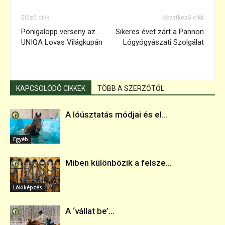
Előző cikk
Következő cikk
Pónigalopp verseny az
Sikeres évet zárt a Pannon
UNIQA Lovas Világkupán
Lógyógyászati Szolgálat
KAPCSOLÓDÓ CIKKEK
TÖBB A SZERZŐTŐL
A lóúsztatás módjai és el...
Egyéb
Miben különbözik a felsze...
Lókiképzés
A ‘vállat be’...