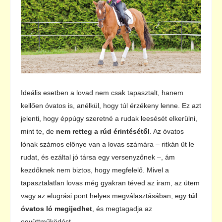
Ideális esetben a lovad nem csak tapasztalt, hanem
kellően óvatos is, anélkül, hogy túl érzékeny lenne. Ez azt
jelenti, hogy éppúgy szeretné a rudak leesését elkerülni,
mint te, de
nem retteg a rúd érintésétől
. Az óvatos
lónak számos előnye van a lovas számára – ritkán üt le
rudat, és ezáltal jó társa egy versenyzőnek –, ám
kezdőknek nem biztos, hogy megfelelő. Mivel a
tapasztalatlan lovas még gyakran téved az iram, az ütem
vagy az elugrási pont helyes megválasztásában, egy
túl
óvatos ló megijedhet
, és megtagadja az
együttműködést.