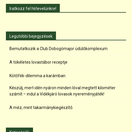
Iratkozz fel hírlevelünkre!
Legutóbbi bejegyzések
Bemutatkozik a Club Dobogómajor üdülőkomplexum
A tökéletes lovastábor receptje
Kötőfék-dilemma a karámban
Készülj, mert idén nyáron minden lóval megtett kilométer
számít – indul a Vidékjáró lovasok nyereményjáték!
A méz, mint takarmánykiegészítő