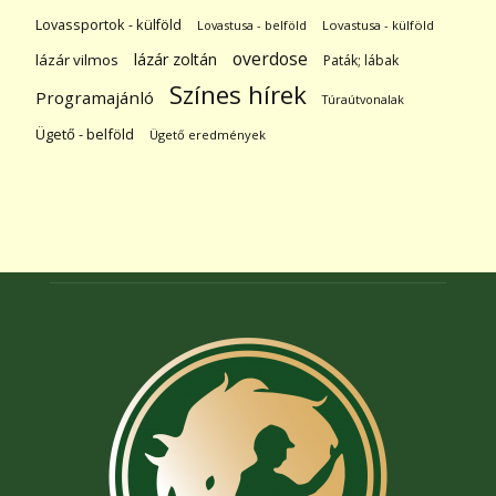
Lovassportok - külföld
Lovastusa - belföld
Lovastusa - külföld
overdose
lázár zoltán
lázár vilmos
Paták; lábak
Színes hírek
Programajánló
Túraútvonalak
Ügető - belföld
Ügető eredmények