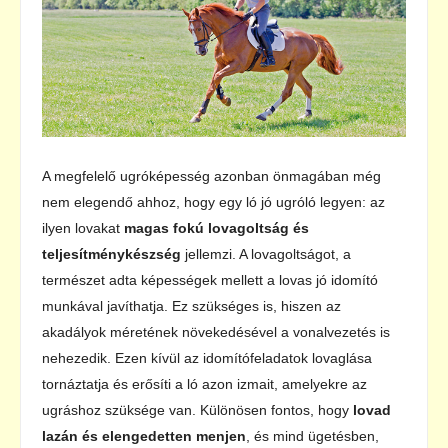
A megfelelő ugróképesség azonban önmagában még
nem elegendő ahhoz, hogy egy ló jó ugróló legyen: az
ilyen lovakat
magas fokú lovagoltság és
teljesítménykészség
jellemzi. A lovagoltságot, a
természet adta képességek mellett a lovas jó idomító
munkával javíthatja. Ez szükséges is, hiszen az
akadályok méretének növekedésével a vonalvezetés is
nehezedik. Ezen kívül az idomítófeladatok lovaglása
tornáztatja és erősíti a ló azon izmait, amelyekre az
ugráshoz szüksége van. Különösen fontos, hogy
lovad
lazán és elengedetten menjen
, és mind ügetésben,