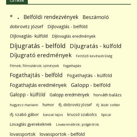
Címkék
.
Belföldi rendezvények
*
Beszámoló
dobrovitz józsef
Díjlovaglás - belföld
Díjlovaglás- külföld
Díjlovaglás eredmények
Díjugratás - belföld
Díjugratás - külföld
Díjugrató eredmények
Fertőző kevésvérűség
Filmek; filmsztárok; színészek
fogathajtás
Fogathajtás - belföld
Fogathajtás - külföld
Galopp - belföld
Fogathajtás eredmények
Galopp - külföld
Galopp eredmények
horváth balázs
humor
ifj. dobrovitz józsef
hugyecz mariann
ifj. lázár zoltán
ifj. szabó gábor
krucsó szabolcs
kassai lajos
lipicai
Lovaglás gyerekeknek
Lovasrendőrök; polgárőrök
lovassportok
lovassportok - belföld