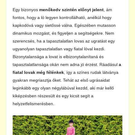
Egy bizonyos
menőkedv szintén előnyt jelent
, ám
fontos, hogy a ló legyen kontrollálható, anélkül hogy
kapkodóvá vagy sietőssé válna. Egészében mutasson
dinamikus mozgást, és figyeljen a segítségekre. Nem
szerencsés, ha a tapasztalatlan lovas az ugratást egy
ugyanolyan tapasztalatlan vagy fiatal lóval kezdi.
Bizonytalansága a lovat is elbizonytalanítaná és
tapasztalatlansága okán nem adna jó érzést. Ráadásul
a
fiatal lovak még félénkek
, így a színes rudak látványa
gyakran megriasztja őket. Tehát az első ugrásaidat
leginkább egy olyan négylábúval kezdd, aki már kellő
kiképzésben részesült és egy kicsit segít a
helyzetfelismerésben.