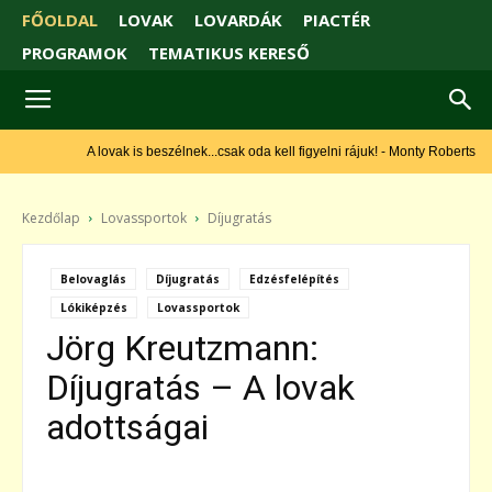
FŐOLDAL
LOVAK
LOVARDÁK
PIACTÉR
PROGRAMOK
TEMATIKUS KERESŐ
A lovak is beszélnek...csak oda kell figyelni rájuk! - Monty Roberts
Kezdőlap
Lovassportok
Díjugratás
Belovaglás
Díjugratás
Edzésfelépítés
Lókiképzés
Lovassportok
Jörg Kreutzmann:
Díjugratás – A lovak
adottságai