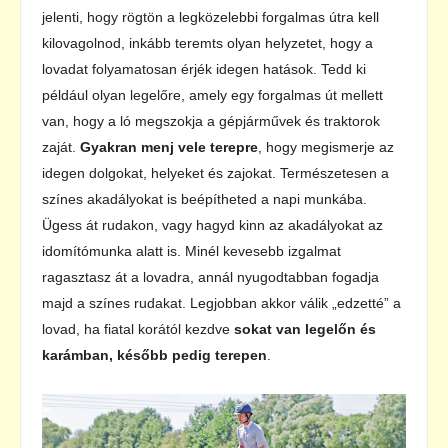
jelenti, hogy rögtön a legközelebbi forgalmas útra kell
kilovagolnod, inkább teremts olyan helyzetet, hogy a
lovadat folyamatosan érjék idegen hatások. Tedd ki
például olyan legelőre, amely egy forgalmas út mellett
van, hogy a ló megszokja a gépjárművek és traktorok
zaját.
Gyakran menj vele terepre
, hogy megismerje az
idegen dolgokat, helyeket és zajokat. Természetesen a
színes akadályokat is beépítheted a napi munkába.
Ügess át rudakon, vagy hagyd kinn az akadályokat az
idomítómunka alatt is. Minél kevesebb izgalmat
ragasztasz át a lovadra, annál nyugodtabban fogadja
majd a színes rudakat. Legjobban akkor válik „edzetté” a
lovad, ha fiatal korától kezdve
sokat van legelőn és
karámban, később pedig terepen
.