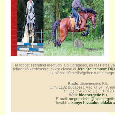
Ha többet szeretnél megtudni a díjugratásról, és részletes v
felmerülő kérdésedre, akkor olvasd el
Jörg Kreutzmann: Díj
az alábbi elérhetőségeken tudsz megre
Kiadó
: Bioenergetic Kft.
Cím: 1132 Budapest, Váci út 34. IV. eme
Tel.: (1) 394 2682; (1) 391 0120
Web:
bioenergetic.hu
E-mail:
megrendeles@bioenergetic
Tovább a
könyv hivatalos oldalára