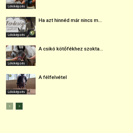
Lókiképzés
Ha azt hinnéd már nincs m...
Lókiképzés
A csikó kötőfékhez szokta...
Lókiképzés
A félfelvétel
Lókiképzés