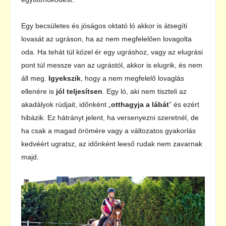
Egy becsületes és jóságos oktató ló akkor is átsegíti
lovasát az ugráson, ha az nem megfelelően lovagolta
oda. Ha tehát túl közel ér egy ugráshoz, vagy az elugrási
pont túl messze van az ugrástól, akkor is elugrik, és nem
áll meg.
Igyekszik
, hogy a nem megfelelő lovaglás
ellenére is
jól teljesítsen
. Egy ló, aki nem tiszteli az
akadályok rúdjait, időnként „
otthagyja a lábát
” és ezért
hibázik. Ez hátrányt jelent, ha versenyezni szeretnél, de
ha csak a magad örömére vagy a változatos gyakorlás
kedvéért ugratsz, az időnként leeső rudak nem zavarnak
majd.