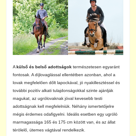
A
külső és belső adottságok
természetesen egyaránt
fontosak. A díjlovaglással ellentétben azonban, ahol a
lovak megfelelően dőlt lapockával, jó nyakillesztéssel és
további pozitív alkati tulajdonságokkal szinte ajánlják
magukat, az ugrólovaknak jóval kevesebb testi
adottságnak kell megfelelniük. Néhány ismertetőjelre
mégis érdemes odafigyelni. Ideális esetben egy ugróló
marmagassága 165 és 175 cm között van, és az állat
térölelő, ütemes vágtával rendelkezik.