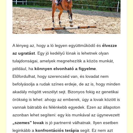
A lényeg az, hogy a ló legyen együttműködő és
élvezze
az ugratást
. Egy jó kedélyű lónak is lehetnek olyan
tulajdonságai, amelyek megnehezítik a közös munkát,
például, ha
könnyen elvonható a figyelme
.
Előfordulhat, hogy szerencséd van, és lovadat nem
befolyásolja a rudak színes erdeje, de az is, hogy minden
akadály mögött veszélyt sejt. Bizonyos fokig ez genetikai
örökség is lehet: ahogy az emberek, úgy a lovak között is
vannak bátrabb és félénkebb egyedek. Ezen az állapoton
azonban lehet segíteni: egy kis munkával az úgynevezett
„szemes” lovak
is jó partnerré válhatnak. Ilyen esetben
leginkább a
konfrontációs terápia
segít. Ez nem azt