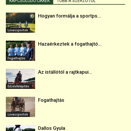
KAPCSOLÓDÓ CIKKEK
TÖBB A SZERZŐTŐL
Hogyan formálja a sportps...
Lovassportok
Hazaérkeztek a fogathajtó...
Fogathajtás
Az istállótól a rajtkapui...
Edzésfelépítés
Fogathajtás
Lovassportok
Dallos Gyula