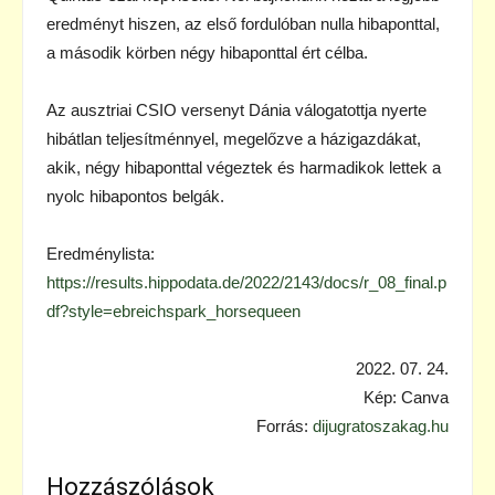
eredményt hiszen, az első fordulóban nulla hibaponttal,
a második körben négy hibaponttal ért célba.
Az ausztriai CSIO versenyt Dánia válogatottja nyerte
hibátlan teljesítménnyel, megelőzve a házigazdákat,
akik, négy hibaponttal végeztek és harmadikok lettek a
nyolc hibapontos belgák.
Eredménylista:
https://results.hippodata.de/2022/2143/docs/r_08_final.p
df?style=ebreichspark_horsequeen
2022. 07. 24.
Kép: Canva
Forrás:
dijugratoszakag.hu
Hozzászólások