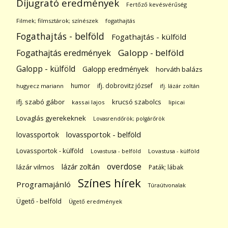
Díjugrató eredmények
Fertőző kevésvérűség
Filmek; filmsztárok; színészek
fogathajtás
Fogathajtás - belföld
Fogathajtás - külföld
Galopp - belföld
Fogathajtás eredmények
Galopp - külföld
Galopp eredmények
horváth balázs
humor
ifj. dobrovitz józsef
hugyecz mariann
ifj. lázár zoltán
ifj. szabó gábor
krucsó szabolcs
kassai lajos
lipicai
Lovaglás gyerekeknek
Lovasrendőrök; polgárőrök
lovassportok
lovassportok - belföld
Lovassportok - külföld
Lovastusa - belföld
Lovastusa - külföld
overdose
lázár zoltán
lázár vilmos
Paták; lábak
Színes hírek
Programajánló
Túraútvonalak
Ügető - belföld
Ügető eredmények