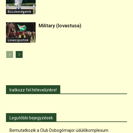
Büszkeségeink
Military (lovastusa)
Lovassportok
Iratkozz fel hírlevelünkre!
Legutóbbi bejegyzések
Bemutatkozik a Club Dobogómajor üdülőkomplexum