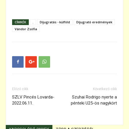
CÍMKÉK
.
Díjugratás - külföld
Díjugrató eredmények
Vándor Zsófia
Előző cikk
Következő cikk
SZLV Pincés Lovarda-
Szuhai Rodrigo nyerte a
2022.06.11.
pénteki U25-ös nagykört