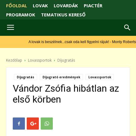
FŐOLDAL
LOVAK
LOVARDÁK
PIACTÉR
PROGRAMOK
TEMATIKUS KERESŐ
A lovak is beszélnek...csak oda kell figyelni rájuk! - Monty Roberts
Kezdőlap
Lovassportok
Díjugratás
Díjugratás
Díjugrató eredmények
Lovassportok
Vándor Zsófia hibátlan az
első körben