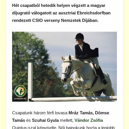
Hét csapatból hetedik helyen végzett a magyar
díjugrató válogatott az ausztriai Ebreichsdorfban
rendezett CSIO verseny Nemzetek Díjában.
Csapatunk három férfi lovasa
Mráz Tamás, Dömse
Tamás
és
Szuhai Gyula
mellett,
Vándor Zsófia
Quintus-szal képviselte. Női bajnokunk hozta a legjobb