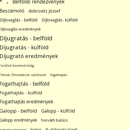
.
Belföldi rendezvények
*
Beszámoló
dobrovitz józsef
Díjlovaglás - belföld
Díjlovaglás- külföld
Díjlovaglás eredmények
Díjugratás - belföld
Díjugratás - külföld
Díjugrató eredmények
Fertőző kevésvérűség
Filmek; filmsztárok; színészek
fogathajtás
Fogathajtás - belföld
Fogathajtás - külföld
Fogathajtás eredmények
Galopp - belföld
Galopp - külföld
Galopp eredmények
horváth balázs
humor
ifj. dobrovitz józsef
hugyecz mariann