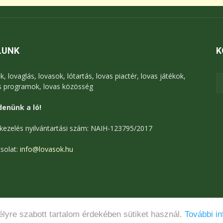
LUNK
K
k, lovaglás, lovasok, lótartás, lovas piactér, lovas játékok,
s programok, lovas közösség
enünk a ló!
kezelés nyilvántartási szám: NAIH-123795/2017
solat:
info@lovasok.hu
lyre szabott tartalom érdekében sütiket használ.
További in
Médiaajánlat
Adatkezelési tájékoztató