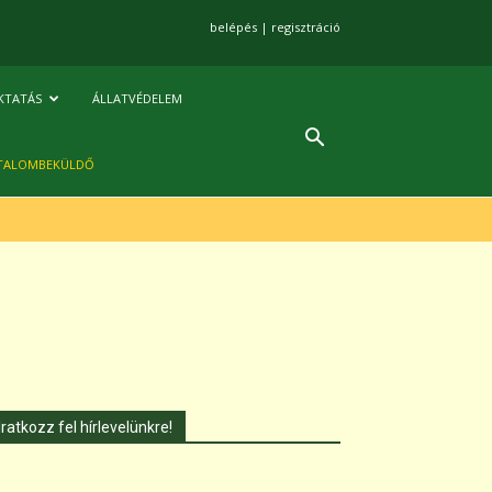
belépés
|
regisztráció
KTATÁS
ÁLLATVÉDELEM
TALOMBEKÜLDŐ
Iratkozz fel hírlevelünkre!