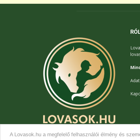
RÓ
Lova
lova
Mind
Adat
Kapc
A Lovasok.hu a megfelelő felhasználói élmény és szemé
© Lovasok.hu