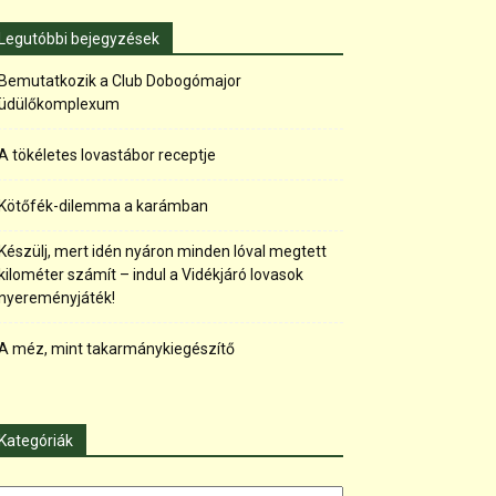
Legutóbbi bejegyzések
Bemutatkozik a Club Dobogómajor
üdülőkomplexum
A tökéletes lovastábor receptje
Kötőfék-dilemma a karámban
Készülj, mert idén nyáron minden lóval megtett
kilométer számít – indul a Vidékjáró lovasok
nyereményjáték!
A méz, mint takarmánykiegészítő
Kategóriák
tegóriák