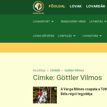
FŐOLDAL
LOVAK
LOVARDÁK
LOVASSPORT
RENDEZVÉNY HÍREK
LÓTARTÁS
LOVAS KÉPZÉSEK
LÓÁPOLÁS
LOVASTÚRA
Kezdőlap
Címkék
Göttler Vilmos
Címke: Göttler Vilmos
A Varga Ménes csapata a Tót
Béla régió legjobbja