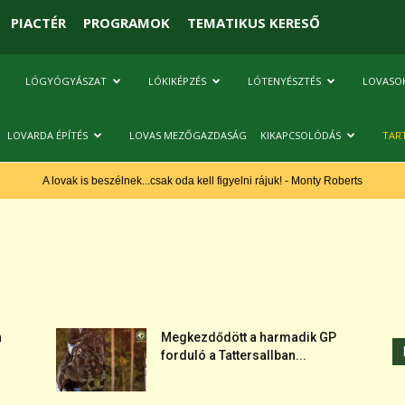
PIACTÉR
PROGRAMOK
TEMATIKUS KERESŐ
LÓGYÓGYÁSZAT
LÓKIKÉPZÉS
LÓTENYÉSZTÉS
LOVASO
LOVARDA ÉPÍTÉS
LOVAS MEZŐGAZDASÁG
KIKAPCSOLÓDÁS
TAR
A lovak is beszélnek...csak oda kell figyelni rájuk! - Monty Roberts
h
Megkezdődött a harmadik GP
forduló a Tattersallban...