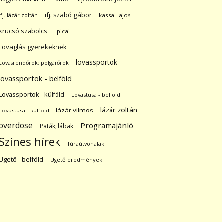
ifj. szabó gábor
ifj. lázár zoltán
kassai lajos
krucsó szabolcs
lipicai
Lovaglás gyerekeknek
lovassportok
Lovasrendőrök; polgárőrök
lovassportok - belföld
Lovassportok - külföld
Lovastusa - belföld
lázár zoltán
lázár vilmos
Lovastusa - külföld
overdose
Programajánló
Paták; lábak
Színes hírek
Túraútvonalak
Ügető - belföld
Ügető eredmények