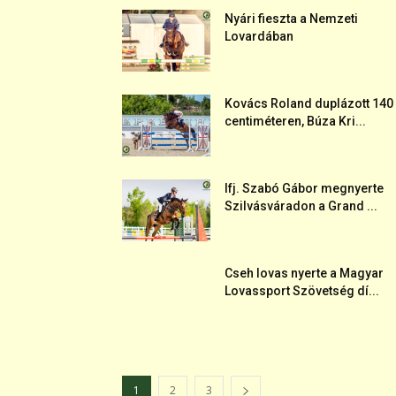
Nyári fieszta a Nemzeti
Lovardában
Kovács Roland duplázott 140
centiméteren, Búza Kri...
Ifj. Szabó Gábor megnyerte
Szilvásváradon a Grand ...
Cseh lovas nyerte a Magyar
Lovassport Szövetség dí...
1
2
3