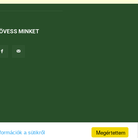
ÖVESS MINKET
Megértettem
formációk a sütikről
Jogi nyilatkozat
Karrier
Kapcsolat