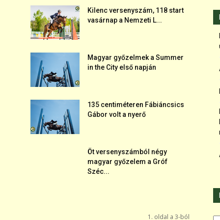
Kilenc versenyszám, 118 start
vasárnap a Nemzeti L...
Magyar győzelmek a Summer
in the City első napján
135 centiméteren Fábiáncsics
Gábor volt a nyerő
Öt versenyszámból négy
magyar győzelem a Gróf
Széc...
Ka
1. oldal a 3-ból