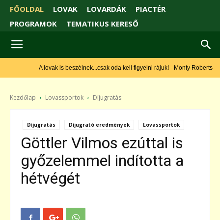
FŐOLDAL
LOVAK
LOVARDÁK
PIACTÉR
PROGRAMOK
TEMATIKUS KERESŐ
A lovak is beszélnek...csak oda kell figyelni rájuk! - Monty Roberts
Kezdőlap
Lovassportok
Díjugratás
Díjugratás
Díjugrató eredmények
Lovassportok
Göttler Vilmos ezúttal is
győzelemmel indította a
hétvégét