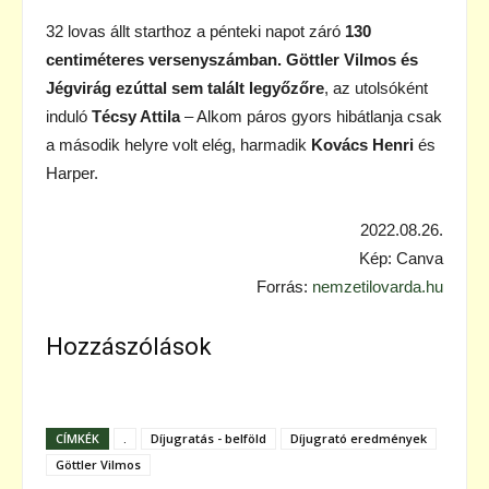
32 lovas állt starthoz a pénteki napot záró
130
centiméteres versenyszámban. Göttler Vilmos és
Jégvirág ezúttal sem talált legyőzőre
, az utolsóként
induló
Técsy Attila
– Alkom páros gyors hibátlanja csak
a második helyre volt elég, harmadik
Kovács Henri
és
Harper.
2022.08.26.
Kép: Canva
Forrás:
nemzetilovarda.hu
Hozzászólások
CÍMKÉK
.
Díjugratás - belföld
Díjugrató eredmények
Göttler Vilmos