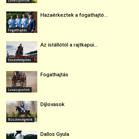
Lovassportok
Hazaérkeztek a fogathajtó...
Fogathajtás
Az istállótól a rajtkapui...
Edzésfelépítés
Fogathajtás
Lovassportok
Díjlovasok
Büszkeségeink
Dallos Gyula