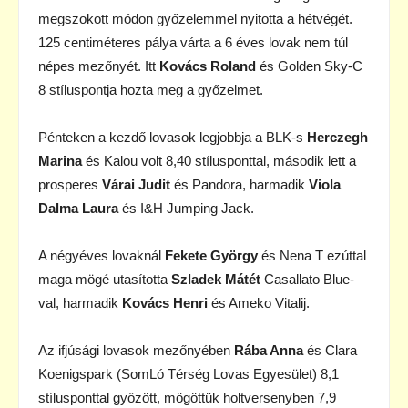
megszokott módon győzelemmel nyitotta a hétvégét.
125 centiméteres pálya várta a 6 éves lovak nem túl
népes mezőnyét. Itt
Kovács Roland
és Golden Sky-C
8 stíluspontja hozta meg a győzelmet.
Pénteken a kezdő lovasok legjobbja a BLK-s
Herczegh
Marina
és Kalou volt 8,40 stílusponttal, második lett a
prosperes
Várai Judit
és Pandora, harmadik
Viola
Dalma Laura
és I&H Jumping Jack.
A négyéves lovaknál
Fekete György
és Nena T ezúttal
maga mögé utasította
Szladek Mátét
Casallato Blue-
val, harmadik
Kovács Henri
és Ameko Vitalij.
Az ifjúsági lovasok mezőnyében
Rába Anna
és Clara
Koenigspark (SomLó Térség Lovas Egyesület) 8,1
stílusponttal győzött, mögöttük holtversenyben 7,9