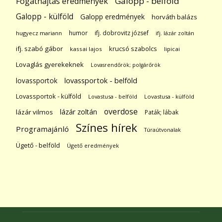
Galopp - belföld
Fogathajtás eredmények
Galopp - külföld
Galopp eredmények
horváth balázs
humor
ifj. dobrovitz józsef
hugyecz mariann
ifj. lázár zoltán
ifj. szabó gábor
krucsó szabolcs
kassai lajos
lipicai
Lovaglás gyerekeknek
Lovasrendőrök; polgárőrök
lovassportok
lovassportok - belföld
Lovassportok - külföld
Lovastusa - belföld
Lovastusa - külföld
overdose
lázár zoltán
lázár vilmos
Paták; lábak
Színes hírek
Programajánló
Túraútvonalak
Ügető - belföld
Ügető eredmények