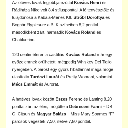
Az ötéves lovak legjobbja ezúttal
Kovács Henri
és
Rádiháza Nike volt 8,4 stílusponttal. A ló tenyésztője és
tulajdonosa a Kabala-Ménes Kft.
Stróbl Dorottya
és
Bognár Flyplesure a BLK színeiben 8,2 ponttal
másodikként zárt, harmadik
Kovács Roland
és
Chabluerino.
120 centiméteren a castíliás
Kovács Roland
már egy
győzelemnek örülhetett, mégpedig Whiskey Del Tiglio
nyergében. A párost egy gyors hibátlannal maga mögé
utasította
Turóczi Laurát
és Pretty Womant, valamint
Mécs Emmát
és Aurorát.
A hatéves lovak között
Eszes Ferenc
és Lanting 8,20
ponttal zárt az élen, mögötte a
Debreceni Fanni
– DB
GI Citsun és
Magyar Balázs
– Miss Mary Soames “F”
párosok végeztek 7,90, illetve 7,80 ponttal.