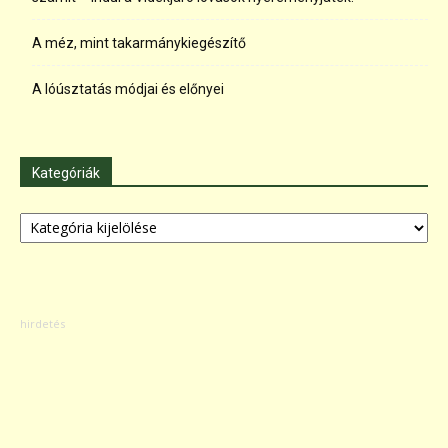
A méz, mint takarmánykiegészítő
A lóúsztatás módjai és előnyei
Kategóriák
Kategóriák