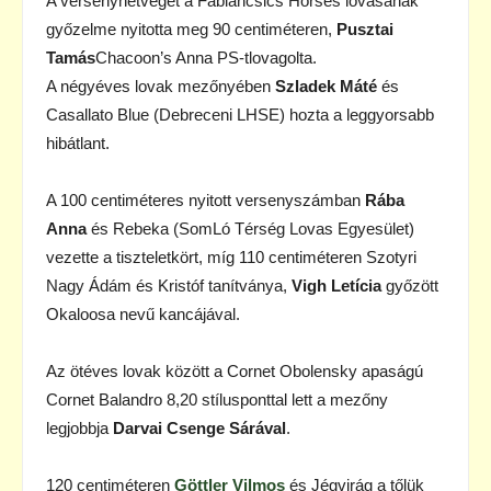
A versenyhétvégét a Fábiáncsics Horses lovasának
győzelme nyitotta meg 90 centiméteren,
Pusztai
Tamás
Chacoon’s Anna PS-tlovagolta.
A négyéves lovak mezőnyében
Szladek Máté
és
Casallato Blue (Debreceni LHSE) hozta a leggyorsabb
hibátlant.
A 100 centiméteres nyitott versenyszámban
Rába
Anna
és Rebeka (SomLó Térség Lovas Egyesület)
vezette a tiszteletkört, míg 110 centiméteren Szotyri
Nagy Ádám és Kristóf tanítványa,
Vigh Letícia
győzött
Okaloosa nevű kancájával.
Az ötéves lovak között a Cornet Obolensky apaságú
Cornet Balandro 8,20 stílusponttal lett a mezőny
legjobbja
Darvai Csenge Sárával
.
120 centiméteren
Göttler Vilmos
és Jégvirág a tőlük