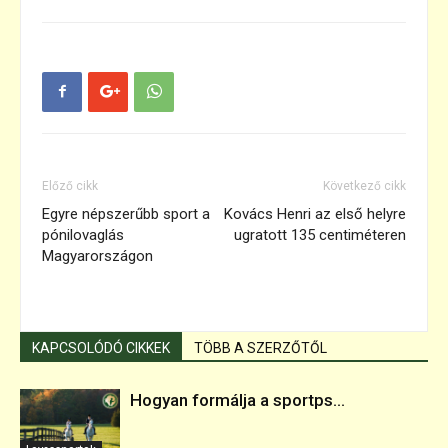
Előző cikk
Következő cikk
Egyre népszerűbb sport a
Kovács Henri az első helyre
pónilovaglás
ugratott 135 centiméteren
Magyarországon
KAPCSOLÓDÓ CIKKEK
TÖBB A SZERZŐTŐL
Hogyan formálja a sportps...