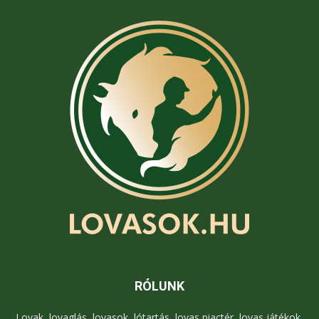
RÓLUNK
Lovak, lovaglás, lovasok, lótartás, lovas piactér, lovas játékok,