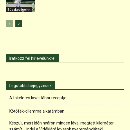
Büszkeségeink
Iratkozz fel hírlevelünkre!
Legutóbbi bejegyzések
A tökéletes lovastábor receptje
Kötőfék-dilemma a karámban
Készülj, mert idén nyáron minden lóval megtett kilométer
számít – indul a Vidékjáró lovasok nyereményjáték!