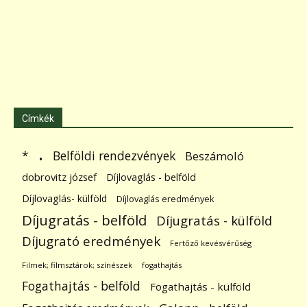
Címkék
.
Belföldi rendezvények
*
Beszámoló
dobrovitz józsef
Díjlovaglás - belföld
Díjlovaglás- külföld
Díjlovaglás eredmények
Díjugratás - belföld
Díjugratás - külföld
Díjugrató eredmények
Fertőző kevésvérűség
Filmek; filmsztárok; színészek
fogathajtás
Fogathajtás - belföld
Fogathajtás - külföld