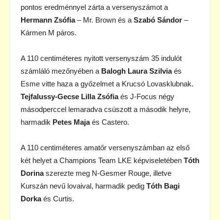
pontos eredménnyel zárta a versenyszámot a
Hermann Zsófia
– Mr. Brown és a
Szabó Sándor
–
Kármen M páros.
A 110 centiméteres nyitott versenyszám 35 indulót
számláló mezőnyében a
Balogh Laura Szilvia
és
Esme vitte haza a győzelmet a Krucsó Lovasklubnak.
Tejfalussy-Gecse Lilla Zsófia
és J-Focus négy
másodperccel lemaradva csúszott a második helyre,
harmadik
Petes Maja
és Castero.
A 110 centiméteres amatőr versenyszámban az első
két helyet a Champions Team LKE képviseletében
Tóth
Dorina
szerezte meg N-Gesmer Rouge, illetve
Kurszán nevű lovaival, harmadik pedig
Tóth Bagi
Dorka
és Curtis.