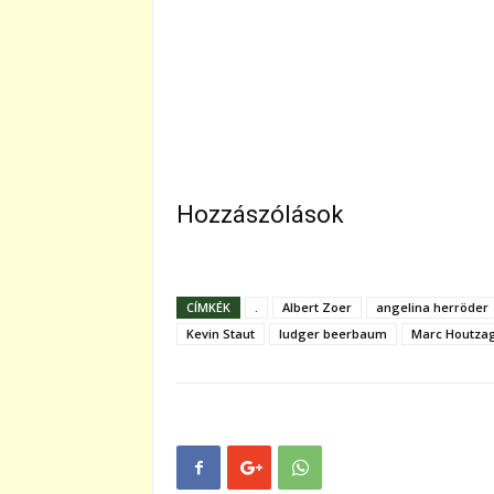
Hozzászólások
CÍMKÉK
.
Albert Zoer
angelina herröder
Kevin Staut
ludger beerbaum
Marc Houtza