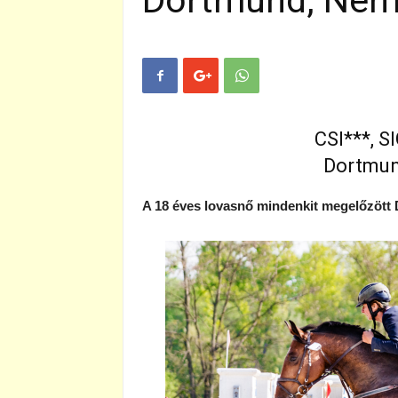
Dortmund, Néme
CSI***, 
Dortmun
A 18 éves lovasnő mindenkit megelőzött