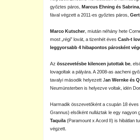
győztes páros,
Marcus Ehning és Sabrina
fával végzett a 2011-es győztes páros,
Gert
Marco Kutscher
, miután néhány hete Corn
most „régi” lovát, a tizenhét éves
Cash-t lo
leggyorsabb 4 hibapontos párosként vég
Az
összevetésbe kilencen jutottak be
, el
lovagoltak a pályára. A 2008-as aacheni gy
tavalyi második helyezett J
an Wernke és 
Neumünsterben is helyezve voltak, idén Do
Harmadik összevetőként a csupán 18 éves
Grannus) elsőként nulláztak le egy nagyon 
Taquila
(Paramount x Acord II) is hibátlan 
végzett.