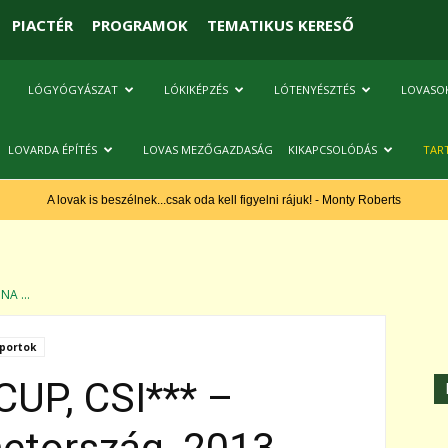
PIACTÉR
PROGRAMOK
TEMATIKUS KERESŐ
LÓGYÓGYÁSZAT
LÓKIKÉPZÉS
LÓTENYÉSZTÉS
LOVASO
LOVARDA ÉPÍTÉS
LOVAS MEZŐGAZDASÁG
KIKAPCSOLÓDÁS
TAR
A lovak is beszélnek...csak oda kell figyelni rájuk! - Monty Roberts
NA ...
portok
UP, CSI*** –