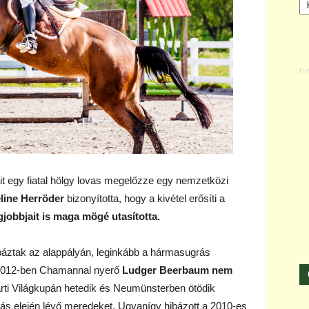
sait egy fiatal hölgy lovas megelőzze egy nemzetközi
line Herröder
bizonyította, hogy a kivétel erősíti a
egjobbjait is maga mögé utasította.
báztak az alappályán, leginkább a hármasugrás
 2012-ben Chamannal nyerő
Ludger Beerbaum
nem
arti Világkupán hetedik és Neumünsterben ötödik
rás elején lévő meredeket. Ugyanígy hibázott a 2010-es