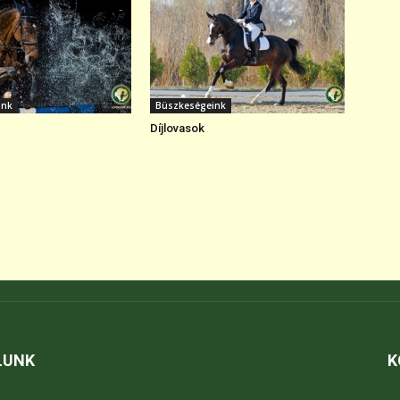
ink
Büszkeségeink
Díjlovasok
LUNK
K