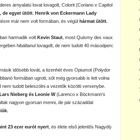
res árnyalatú lovat lovagolt, Colorit (Coriano x Capitol
 de egyet ütött
.
Henrik von Eckermann Lady
etésre már nem volt formában, és végül
hármat ütött.
gban harmadik volt
Kevin Staut
, most Quismy des vaux
yergében hibátlanul lovagolt, de nem tudott 40 másodperc
sik idősebb lovát, a tizenhét éves Opiumot (Polydor
bbanó formában ugrott, sőt még gyorsabb is lett volna
 nem tudott beleszólni a vezetők közötti versenybe.
Lars Nieberg és Leonie W
(Larenco x Böckmann’s
báltak nagyon gyorsan menni, de pár századdal
iük.
int 23 ezer eurót nyert
, és élete első jelentős Nagydíj-