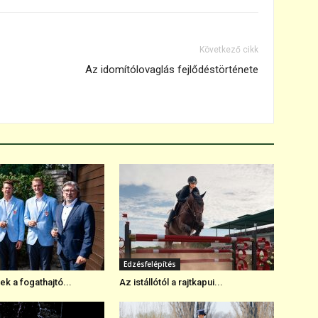
Következő cikk
Az idomítólovaglás fejlődéstörténete
Edzésfelépítés
k a fogathajtó...
Az istállótól a rajtkapui...