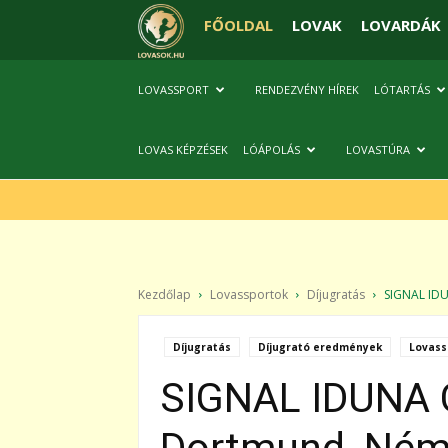
FŐOLDAL
LOVAK
LOVARDÁK
LOVASSPORT
RENDEZVÉNY HÍREK
LÓTARTÁS
LOVAS KÉPZÉSEK
LÓÁPOLÁS
LOVASTÚRA
Kezdőlap
Lovassportok
Díjugratás
SIGNAL IDU
Díjugratás
Díjugrató eredmények
Lovass
SIGNAL IDUNA C