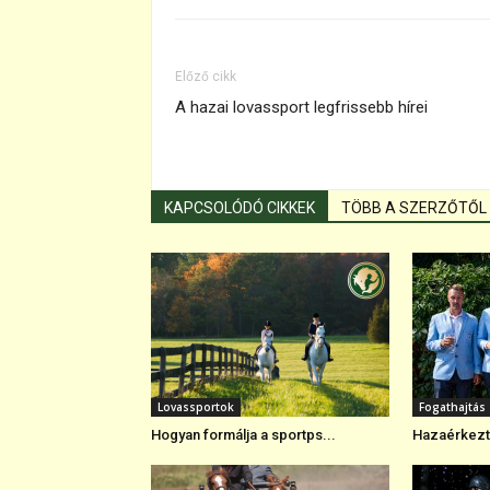
Előző cikk
A hazai lovassport legfrissebb hírei
KAPCSOLÓDÓ CIKKEK
TÖBB A SZERZŐTŐL
Lovassportok
Fogathajtás
Hogyan formálja a sportps...
Hazaérkezte