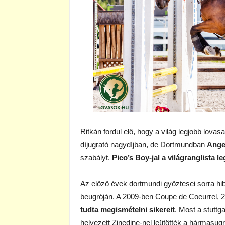
Ritkán fordul elő, hogy a világ legjobb lova
díjugrató nagydíjban, de Dortmundban
Ange
szabályt.
Pico’s Boy-jal a világranglista l
Az előző évek dortmundi győztesei sorra hi
beugróján. A 2009-ben Coupe de Coeurrel,
tudta megismételni sikereit
. Most a stuttg
helyezett Zinedine-nel leütötték a hármasug