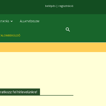
belépés
|
regisztráció
KTATÁS
ÁLLATVÉDELEM
TALOMBEKÜLDŐ
Iratkozz fel hírlevelünkre!