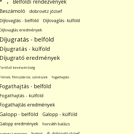
.
Belföldi rendezvények
*
Beszámoló
dobrovitz józsef
Díjlovaglás - belföld
Díjlovaglás- külföld
Díjlovaglás eredmények
Díjugratás - belföld
Díjugratás - külföld
Díjugrató eredmények
Fertőző kevésvérűség
Filmek; filmsztárok; színészek
fogathajtás
Fogathajtás - belföld
Fogathajtás - külföld
Fogathajtás eredmények
Galopp - belföld
Galopp - külföld
Galopp eredmények
horváth balázs
humor
ifj. dobrovitz józsef
hugyecz mariann