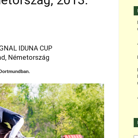
tország, 2013.
SIGNAL IDUNA CUP
d, Németország
 Dortmundban.
Ka