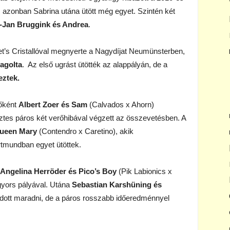
, azonban Sabrina utána ütött még egyet. Szintén két
-Jan Bruggink és Andrea
.
et’s Cristallóval megnyerte a Nagydíjat Neumünsterben,
vagolta
. Az első ugrást ütötték az alappályán, de a
eztek.
sőként
Albert Zoer és Sam
(Calvados x Ahorn)
őztes páros két verőhibával végzett az összevetésben. A
Queen Mary
(Contendro x Caretino), akik
rtmundban egyet ütöttek.
Angelina Herröder és Pico’s Boy
(Pik Labionics x
gyors pályával. Utána
Sebastian Karshüning és
tudott maradni, de a páros rosszabb időeredménnyel