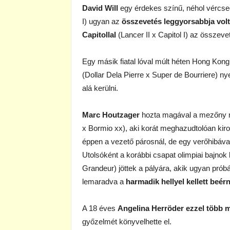
David Will
egy érdekes színű, néhol vércsede
I) ugyan az
összevetés leggyorsabbja volt,
Capitollal
(Lancer II x Capitol I) az összev
Egy másik fiatal lóval múlt héten Hong Kon
(Dollar Dela Pierre x Super de Bourriere) n
alá kerülni.
Marc Houtzager
hozta magával a mezőny má
x Bormio xx), aki korát meghazudtolóan kiro
éppen a vezető párosnál, de egy verőhibával
Utolsóként a korábbi csapat olimpiai bajnok
Grandeur) jöttek a pályára, akik ugyan pró
lemaradva a
harmadik hellyel kellett beérn
A 18 éves
Angelina Herröder ezzel több m
győzelmét könyvelhette el.