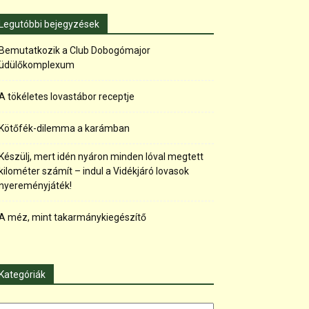
Legutóbbi bejegyzések
Bemutatkozik a Club Dobogómajor
üdülőkomplexum
A tökéletes lovastábor receptje
Kötőfék-dilemma a karámban
Készülj, mert idén nyáron minden lóval megtett
kilométer számít – indul a Vidékjáró lovasok
nyereményjáték!
A méz, mint takarmánykiegészítő
Kategóriák
tegóriák