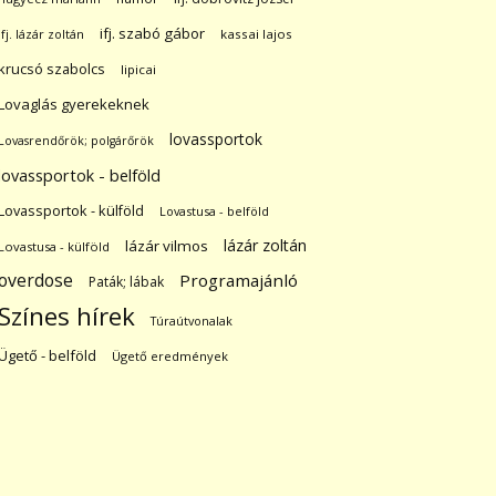
ifj. szabó gábor
ifj. lázár zoltán
kassai lajos
krucsó szabolcs
lipicai
Lovaglás gyerekeknek
lovassportok
Lovasrendőrök; polgárőrök
lovassportok - belföld
Lovassportok - külföld
Lovastusa - belföld
lázár zoltán
lázár vilmos
Lovastusa - külföld
overdose
Programajánló
Paták; lábak
Színes hírek
Túraútvonalak
Ügető - belföld
Ügető eredmények