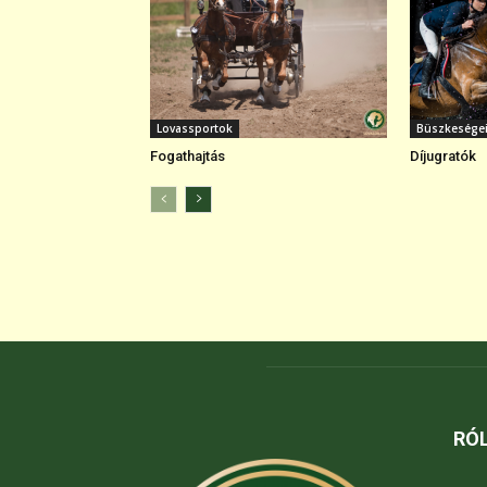
Lovassportok
Büszkesége
Fogathajtás
Díjugratók
RÓ