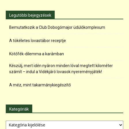
Legutóbbi bejegyzések
Bemutatkozik a Club Dobogómajor üdülőkomplexum
A tökéletes lovastábor receptje
Kötőfék-dilemma a karámban
Készülj, mert idén nyáron minden lóval megtett kilométer
számít – indul a Vidékjáró lovasok nyereményjáték!
A méz, mint takarmánykiegészítő
Kategóriák
Kategóriák