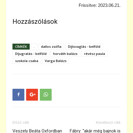
Frissítve: 2023.06.21.
Hozzászólások
CÍMKÉK
.
dallos zsófia
Díjlovaglás - belföld
Díjugratás - belföld
horváth balázs
révész paula
szokola csaba
Varga Balázs
Előző cikk
Következő cikk
Veszely Beáta Oxfordban
Fábry: “akár még bajnok is