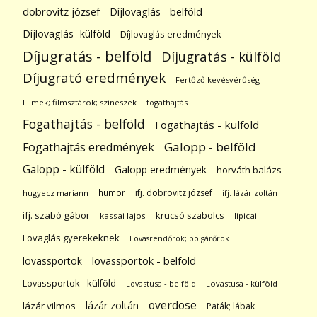
dobrovitz józsef
Díjlovaglás - belföld
Díjlovaglás- külföld
Díjlovaglás eredmények
Díjugratás - belföld
Díjugratás - külföld
Díjugrató eredmények
Fertőző kevésvérűség
Filmek; filmsztárok; színészek
fogathajtás
Fogathajtás - belföld
Fogathajtás - külföld
Galopp - belföld
Fogathajtás eredmények
Galopp - külföld
Galopp eredmények
horváth balázs
humor
ifj. dobrovitz józsef
hugyecz mariann
ifj. lázár zoltán
ifj. szabó gábor
krucsó szabolcs
kassai lajos
lipicai
Lovaglás gyerekeknek
Lovasrendőrök; polgárőrök
lovassportok
lovassportok - belföld
Lovassportok - külföld
Lovastusa - belföld
Lovastusa - külföld
overdose
lázár zoltán
lázár vilmos
Paták; lábak