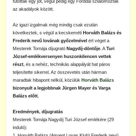
futottak egy jót, végül pedig egy Forddal szlalomoztak
az akadályok között.
Az igazi izgalmak még mindig csak ezután
következtek, s végül a kecskeméti
Horváth Balázs és
Frederik nevű lovának győzelmével
ért véget a
Mesterek Tornája díjugrató
Nagydíj-döntője
. A
Turi
József-emlékversenyen huszonkilencen vettek
részt
, és a nehéz, technikás alappályát hat páros
teljesítette sikerrel. Az összevetés után hárman
maradtak hibapont nélkül, közülük
Horváth Balázs
bizonyult a legjobbnak Jürgen Mayer és Varga
Balázs előtt.
Eredmények, díjugratás
Mesterek Tornája Nagydíj Turi József emlékére (29
induló):
1. Horváth Balázs (Airvent Lovas Klub) Frederik nevű