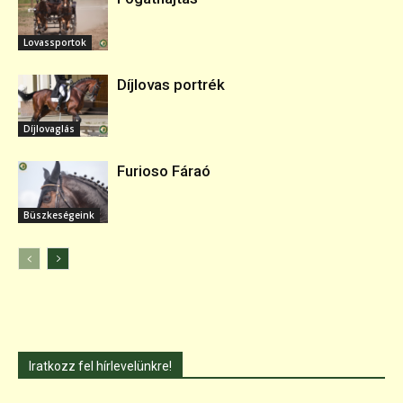
Lovassportok
Díjlovas portrék
Díjlovaglás
Furioso Fáraó
Büszkeségeink
Iratkozz fel hírlevelünkre!