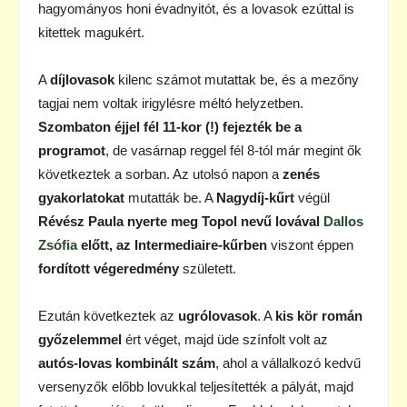
hagyományos honi évadnyitót, és a lovasok ezúttal is
kitettek magukért.
A
díjlovasok
kilenc számot mutattak be, és a mezőny
tagjai nem voltak irigylésre méltó helyzetben.
Szombaton éjjel fél 11-kor (!) fejezték be a
programot
, de vasárnap reggel fél 8-tól már megint ők
következtek a sorban. Az utolsó napon a
zenés
gyakorlatokat
mutatták be. A
Nagydíj-kűrt
végül
Révész Paula nyerte meg Topol nevű lovával
Dallos
Zsófia
előtt, az Intermediaire-kűrben
viszont éppen
fordított végeredmény
született.
Ezután következtek az
ugrólovasok
. A
kis kör román
győzelemmel
ért véget, majd üde színfolt volt az
autós-lovas kombinált szám
, ahol a vállalkozó kedvű
versenyzők előbb lovukkal teljesítették a pályát, majd