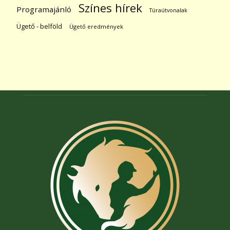
Színes hírek
Programajánló
Túraútvonalak
Ügető - belföld
Ügető eredmények