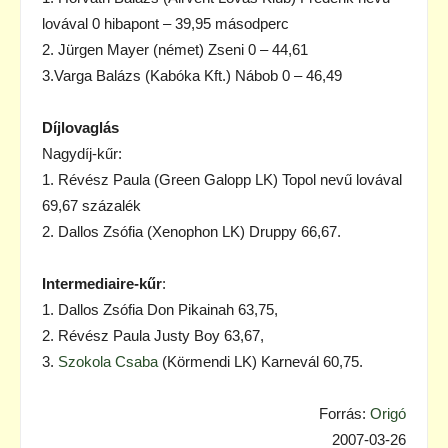
lovával 0 hibapont – 39,95 másodperc
2. Jürgen Mayer (német) Zseni 0 – 44,61
3.Varga Balázs (Kabóka Kft.) Nábob 0 – 46,49
Díjlovaglás
Nagydíj-kűr:
1. Révész Paula (Green Galopp LK) Topol nevű lovával
69,67 százalék
2. Dallos Zsófia (Xenophon LK) Druppy 66,67.
Intermediaire-kűr
:
1. Dallos Zsófia Don Pikainah 63,75,
2. Révész Paula Justy Boy 63,67,
3.
Szokola Csaba
(Körmendi LK) Karnevál 60,75.
Forrás:
Origó
2007-03-26