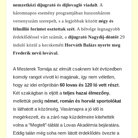
nemzetközi díjugrató és díjlovagló viadalt
. A
háromnapos esemény programjában huszonhárom
versenyszám szerepelt, s a legjobbak között
négy és
félmillió
forintot osztottak szét
. A hétvége legnagyobb
érdeklődéssel várt számát, a
díjugrató Nagydíj-döntőt
29
induló közül a kecskeméti
Horváth Balázs nyerte meg
Frederik nevű lovával.
A Mesterek Tornája az elmúlt csaknem két évtizedben
komoly rangot vívott ki magának, így nem véletlen,
hogy az idei erőpróbán
60 lovas és 120 ló vett részt
.
Két szakágban is eljött a
teljes hazai élmezőny
,
mellettük pedig
német, román és horvát sportolókat
is láthatott a közönség. Vasárnapra a jó idő is
megérkezett, és a záró nap küzdelmeire kitehették
volna a “Megtelt”-táblát a Lovas Akadémia bejáratára.
Eddig talán még soha nem látott érdeklődés övezte a