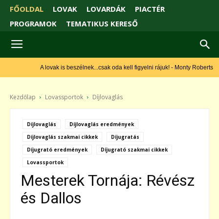
FŐOLDAL
LOVAK
LOVARDÁK
PIACTÉR
PROGRAMOK
TEMATIKUS KERESŐ
A lovak is beszélnek...csak oda kell figyelni rájuk! - Monty Roberts
Kezdőlap
Lovassportok
Díjlovaglás
Díjlovaglás
Díjlovaglás eredmények
Díjlovaglás szakmai cikkek
Díjugratás
Díjugrató eredmények
Díjugrató szakmai cikkek
Lovassportok
Mesterek Tornája: Révész
és Dallos