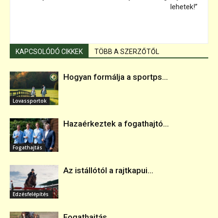
lehetek!”
KAPCSOLÓDÓ CIKKEK
TÖBB A SZERZŐTŐL
Hogyan formálja a sportps...
Lovassportok
Hazaérkeztek a fogathajtó...
Fogathajtás
Az istállótól a rajtkapui...
Edzésfelépítés
Fogathajtás