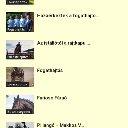
Lovassportok
Hazaérkeztek a fogathajtó...
Fogathajtás
Az istállótól a rajtkapui...
Edzésfelépítés
Fogathajtás
Lovassportok
Furioso Fáraó
Büszkeségeink
Pillangó – Makkos V...