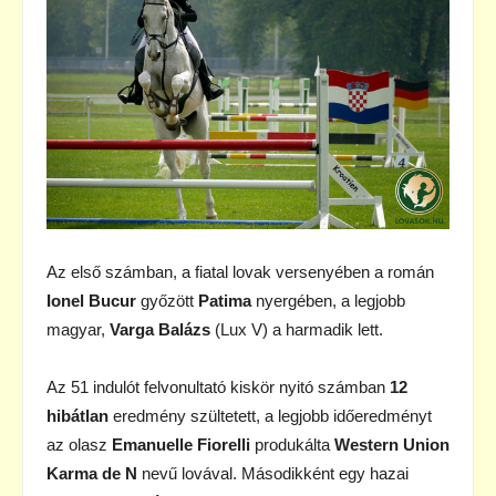
Az első számban, a fiatal lovak versenyében a román
Ionel Bucur
győzött
Patima
nyergében, a legjobb
magyar,
Varga Balázs
(Lux V) a harmadik lett.
Az 51 indulót felvonultató kiskör nyitó számban
12
hibátlan
eredmény szültetett, a legjobb időeredményt
az olasz
Emanuelle Fiorelli
produkálta
Western Union
Karma de N
nevű lovával. Másodikként egy hazai