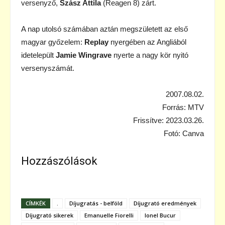
versenyző,
Szász Attila
(Reagen 8) zárt.
A nap utolsó számában aztán megszületett az első
magyar győzelem:
Replay
nyergében az Angliából
idetelepült
Jamie Wingrave
nyerte a nagy kör nyitó
versenyszámát.
2007.08.02.
Forrás: MTV
Frissítve: 2023.03.26.
Fotó: Canva
Hozzászólások
CÍMKÉK
.
Díjugratás - belföld
Díjugrató eredmények
Díjugrató sikerek
Emanuelle Fiorelli
Ionel Bucur