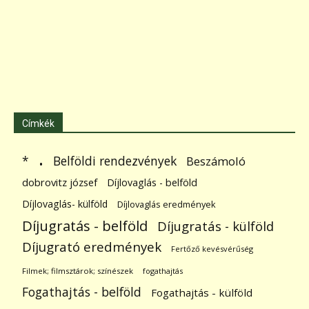
Címkék
.
Belföldi rendezvények
*
Beszámoló
dobrovitz józsef
Díjlovaglás - belföld
Díjlovaglás- külföld
Díjlovaglás eredmények
Díjugratás - belföld
Díjugratás - külföld
Díjugrató eredmények
Fertőző kevésvérűség
Filmek; filmsztárok; színészek
fogathajtás
Fogathajtás - belföld
Fogathajtás - külföld