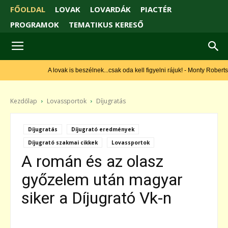
FŐOLDAL
LOVAK
LOVARDÁK
PIACTÉR
PROGRAMOK
TEMATIKUS KERESŐ
A lovak is beszélnek...csak oda kell figyelni rájuk! - Monty Roberts
Kezdőlap
Lovassportok
Díjugratás
Díjugratás
Díjugrató eredmények
Díjugrató szakmai cikkek
Lovassportok
A román és az olasz
győzelem után magyar
siker a Díjugrató Vk-n