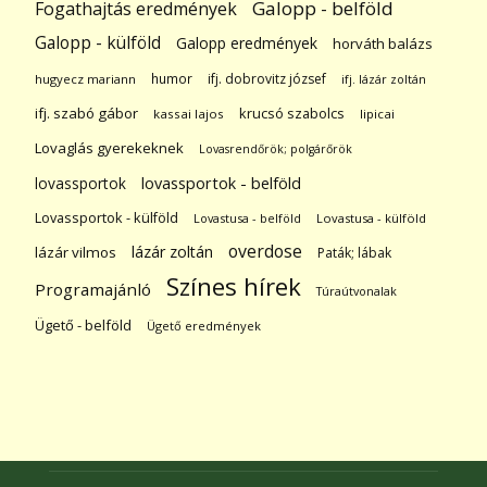
Galopp - belföld
Fogathajtás eredmények
Galopp - külföld
Galopp eredmények
horváth balázs
humor
ifj. dobrovitz józsef
hugyecz mariann
ifj. lázár zoltán
ifj. szabó gábor
krucsó szabolcs
kassai lajos
lipicai
Lovaglás gyerekeknek
Lovasrendőrök; polgárőrök
lovassportok
lovassportok - belföld
Lovassportok - külföld
Lovastusa - belföld
Lovastusa - külföld
overdose
lázár zoltán
lázár vilmos
Paták; lábak
Színes hírek
Programajánló
Túraútvonalak
Ügető - belföld
Ügető eredmények