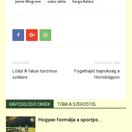
Jamie Wingrave
szász attila
Varga Balázs
Előző cikk
Következő cikk
Lódul A falusi turizmus
Fogathajtó bajnokság a
szekere
Hortobágyon
KAPCSOLÓDÓ CIKKEK
TÖBB A SZERZŐTŐL
Hogyan formálja a sportps...