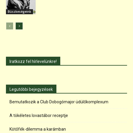
Büszkeségeink
Iratkozz fel hírlevelünkre!
Legutóbbi bejegyzések
Bemutatkozik a Club Dobogómajor üdülőkomplexum
A tökéletes lovastábor receptje
Kötőfék-dilemma a karámban