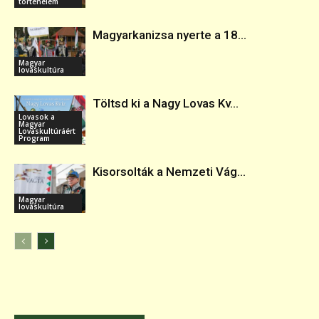
történelem
Magyarkanizsa nyerte a 18...
Magyar
lovaskultúra
Töltsd ki a Nagy Lovas Kv...
Lovasok a
Magyar
Lovaskultúráért
Program
Kisorsolták a Nemzeti Vág...
Magyar
lovaskultúra