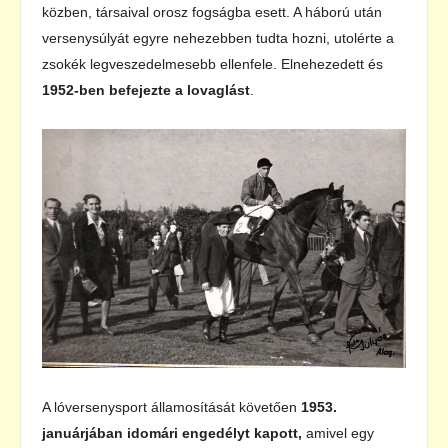
közben, társaival orosz fogságba esett. A háború után
versenysúlyát egyre nehezebben tudta hozni, utolérte a
zsokék legveszedelmesebb ellenfele. Elnehezedett és
1952-ben befejezte a lovaglást
.
A lóversenysport államosítását követően
1953.
januárjában idomári engedélyt kapott,
amivel egy