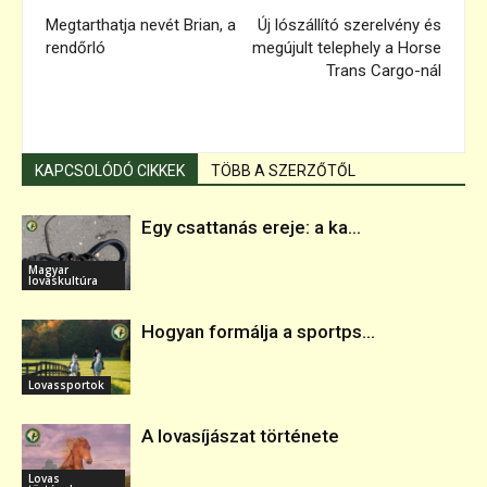
Megtarthatja nevét Brian, a
Új lószállító szerelvény és
rendőrló
megújult telephely a Horse
Trans Cargo-nál
KAPCSOLÓDÓ CIKKEK
TÖBB A SZERZŐTŐL
Egy csattanás ereje: a ka...
Magyar
lovaskultúra
Hogyan formálja a sportps...
Lovassportok
A lovasíjászat története
Lovas