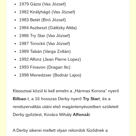
1979 Gázsi (Vas József)
1982 Királyhágó (Vas József)
1983 Betét (Bíró József)
1984 Aszbeszt (Gálitzky Attila)
1986 Try Star (Vas József)
1987 Torockó (Vas József)
1989 Tabán (Varga Zoltán)
1992 Alfonz (Jean Pierre Lopez)
1993 Finavon (Dragan Ilic)
1998 Menedzser (Bodnár Lajos)
Klasszisai közül ki kell emelni a „Hármas Korona” nyerő
Bilbao
-t, a 16 hosszas Derby nyerő
Try Star
t, és a
rendszerváltás utáni első magántenyészetben született
Derby győztest, Kovács Mihály
Alfonzá
t.
A Derby sikerei mellett olyan rekordok fűződnek a