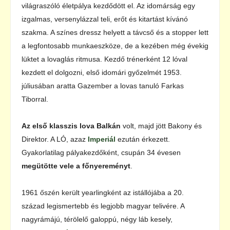
világraszóló életpálya kezdődött el. Az idomárság egy
izgalmas, versenylázzal teli, erőt és kitartást kívánó
szakma. A színes dressz helyett a távcső és a stopper lett
a legfontosabb munkaeszköze, de a kezében még évekig
lüktet a lovaglás ritmusa. Kezdő trénerként 12 lóval
kezdett el dolgozni, első idomári győzelmét 1953.
júliusában aratta Gazember a lovas tanuló Farkas
Tiborral.
Az első klasszis lova Balkán
volt, majd jött Bakony és
Direktor. A LÓ, azaz
Imperiál
ezután érkezett.
Gyakorlatilag pályakezdőként, csupán 34 évesen
megütötte vele a főnyereményt
.
1961 őszén került yearlingként az istállójába a 20.
század legismertebb és legjobb magyar telivére. A
nagyrámájú, térölelő galoppú, négy láb kesely,