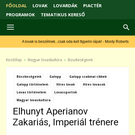
FŐOLDAL
LOVAK
LOVARDÁK
PIACTÉR
PROGRAMOK
TEMATIKUS KERESŐ
A lovak is beszélnek...csak oda kell figyelni rájuk! - Monty Roberts
Kezdőlap
Magyar lovaskultúra
Büszkeségeink
Büszkeségeink
Galopp
Galopp szakmai cikkek
Galopp történelem
Híres lovak
Híres lovasok
Lovas történelem
Lovassportok
Magyar lovaskultúra
Elhunyt Aperianov
Zakariás, Imperiál trénere