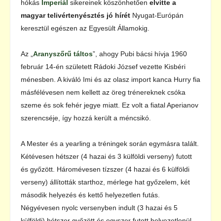
hókás
Imperiál
sikereinek köszönhetően
elvitte a
magyar telivértenyésztés jó hírét
Nyugat-Európán
keresztül egészen az Egyesült Államokig.
Az „
Aranyszőrű táltos
”, ahogy Pubi bácsi hívja 1960
február 14-én született Rádoki József vezette Kisbéri
ménesben. A kiváló Imi és az olasz import kanca Hurry fia
másfélévesen nem kellett az öreg trénereknek csóka
szeme és sok fehér jegye miatt. Ez volt a fiatal Aperianov
szerencséje, így hozzá került a méncsikó.
A Mester és a yearling a tréningek során egymásra talált.
Kétévesen hétszer (4 hazai és 3 külföldi verseny) futott
és győzött. Háromévesen tízszer (4 hazai és 6 külföldi
verseny) állították starthoz, mérlege hat győzelem, két
második helyezés és kettő helyezetlen futás.
Négyévesen nyolc versenyben indult (3 hazai és 5
külföldi) hétszer győzött és egyszer futott helyezetlenül.