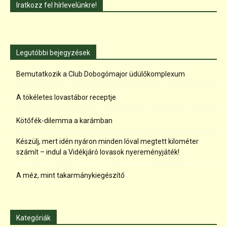
Iratkozz fel hírlevelünkre!
Legutóbbi bejegyzések
Bemutatkozik a Club Dobogómajor üdülőkomplexum
A tökéletes lovastábor receptje
Kötőfék-dilemma a karámban
Készülj, mert idén nyáron minden lóval megtett kilométer
számít – indul a Vidékjáró lovasok nyereményjáték!
A méz, mint takarmánykiegészítő
Kategóriák