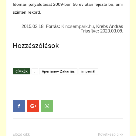
Idomári pályafutását 2009-ben 56 év után fejezte be, ami
szintén rekord.
2015.02.18. Forrás:
Kincsempark.hu
, Krebs András
Frissítve: 2023.03.09.
Hozzászólások
CÍMKÉK
.
Aperianov Zakariás
imperiál
Előző cikk
Következő cikk