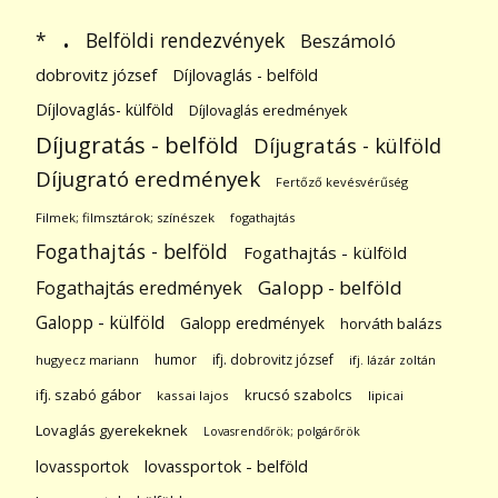
.
Belföldi rendezvények
*
Beszámoló
dobrovitz józsef
Díjlovaglás - belföld
Díjlovaglás- külföld
Díjlovaglás eredmények
Díjugratás - belföld
Díjugratás - külföld
Díjugrató eredmények
Fertőző kevésvérűség
Filmek; filmsztárok; színészek
fogathajtás
Fogathajtás - belföld
Fogathajtás - külföld
Galopp - belföld
Fogathajtás eredmények
Galopp - külföld
Galopp eredmények
horváth balázs
humor
ifj. dobrovitz józsef
hugyecz mariann
ifj. lázár zoltán
ifj. szabó gábor
krucsó szabolcs
kassai lajos
lipicai
Lovaglás gyerekeknek
Lovasrendőrök; polgárőrök
lovassportok
lovassportok - belföld