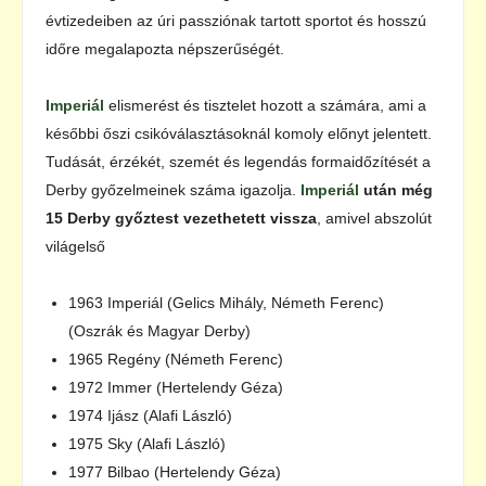
évtizedeiben az úri passziónak tartott sportot és hosszú
időre megalapozta népszerűségét.
Imperiál
elismerést és tisztelet hozott a számára, ami a
későbbi őszi csikóválasztásoknál komoly előnyt jelentett.
Tudását, érzékét, szemét és legendás formaidőzítését a
Derby győzelmeinek száma igazolja.
Imperiál
után még
15 Derby győztest
vezethetett vissza
, amivel abszolút
világelső
1963 Imperiál (Gelics Mihály, Németh Ferenc)
(Oszrák és Magyar Derby)
1965 Regény (Németh Ferenc)
1972 Immer (Hertelendy Géza)
1974 Ijász (Alafi László)
1975 Sky (Alafi László)
1977 Bilbao (Hertelendy Géza)