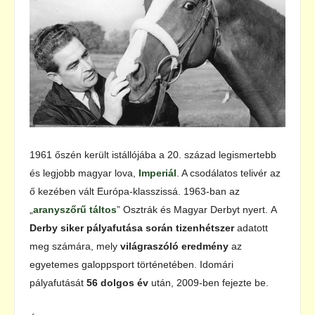
1961 őszén került istállójába a 20. század legismertebb
és legjobb magyar lova,
Imperiál
. A csodálatos telivér az
ő kezében vált Európa-klasszissá. 1963-ban az
„
aranyszőrű táltos
” Osztrák és Magyar Derbyt nyert. A
Derby siker pályafutása során tizenhétszer
adatott
meg számára, mely
világraszóló eredmény
az
egyetemes galoppsport történetében. Idomári
pályafutását
56 dolgos év
után, 2009-ben fejezte be.