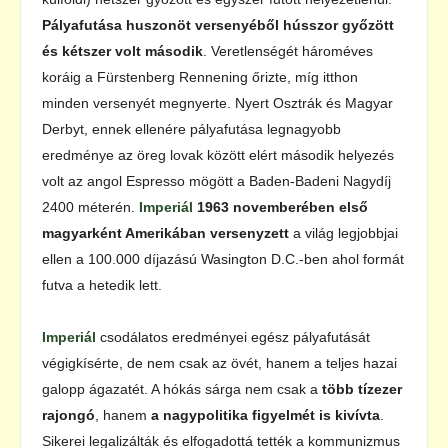
Pályafutása huszonöt versenyéből hússzor győzött
és kétszer volt második
. Veretlenségét hároméves
koráig a Fürstenberg Rennening őrizte, míg itthon
minden versenyét megnyerte. Nyert Osztrák és Magyar
Derbyt, ennek ellenére pályafutása legnagyobb
eredménye az öreg lovak között elért második helyezés
volt az angol Espresso mögött a Baden-Badeni Nagydíj
2400 méterén.
Imperiál
1963 novemberében első
magyarként Amerikában versenyzett
a világ legjobbjai
ellen a 100.000 díjazású Wasington D.C.-ben ahol formát
futva a hetedik lett.
Imperiál
csodálatos eredményei egész pályafutását
végigkísérte, de nem csak az övét, hanem a teljes hazai
galopp ágazatét. A hókás sárga nem csak a
több tízezer
rajongó
, hanem
a nagypolitika figyelmét is kivívta
.
Sikerei legalizálták és elfogadottá tették a kommunizmus