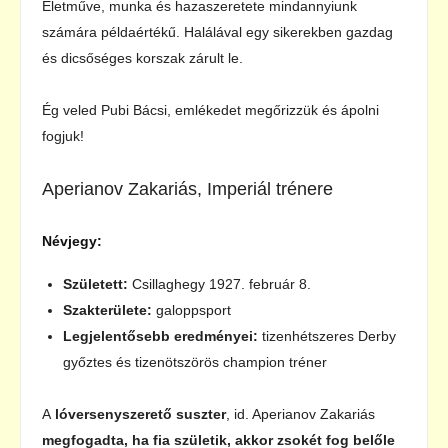
Életműve, munka és hazaszeretete mindannyiunk
számára példaértékű. Halálával egy sikerekben gazdag
és dicsőséges korszak zárult le.
Ég veled Pubi Bácsi, emlékedet megőrizzük és ápolni
fogjuk!
Aperianov Zakariás, Imperiál trénere
Névjegy:
Született:
Csillaghegy 1927. február 8.
Szakterülete:
galoppsport
Legjelentősebb eredményei:
tizenhétszeres Derby
győztes és tizenötszörös champion tréner
A
lóversenyszerető suszter
, id. Aperianov Zakariás
megfogadta, ha fia születik, akkor zsokét fog belőle