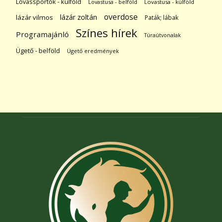
Lovassportok - külföld
Lovastusa - belföld
Lovastusa - külföld
overdose
lázár zoltán
lázár vilmos
Paták; lábak
Színes hírek
Programajánló
Túraútvonalak
Ügető - belföld
Ügető eredmények