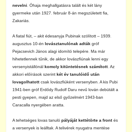
nevelni
. Óhaja meghallgatásra talált és két lány
gyermeke után 1927. február 8-án megszületett fia,
Zakariás.
A fiatal fiút, – akit édesanyja Pubinak szólított – 1939.
augusztus 10-én
lovásztanulónak adták
gróf
Pejacsevich János alagi idomító telepére. Ma már
hihetetlennek tűnik, de akkor lovászfiúnak lenni egy
versenyistállónál
komoly kitüntetésnek számított
. Az
akkori előírások szerint
két év tanulóidő után
lovagolhatott
csak lovászfiúként versenyben. A kis Pubi
1941-ben gróf Erdődy Rudolf Daru nevű lován debütált a
pesti gyepen, majd az első győzelmért 1943-ban
Caracalla nyergében aratta.
A tehetséges lovas tanuló
pályáját kettétörte a front
és
a versenyek is leálltak. A telivérek nyugatra mentése