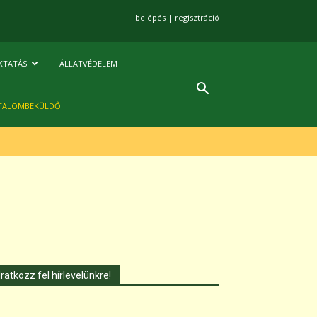
belépés
|
regisztráció
KTATÁS
ÁLLATVÉDELEM
TALOMBEKÜLDŐ
Iratkozz fel hírlevelünkre!