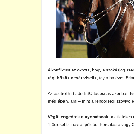
A konfliktust az okozta, hogy a szokásjog sz
régi hősök nevét viselik
, így a hatéves Bria
Az esetről hírt adó BBC-tudósítás azonban
fe
médiában
, ami – mint a rendőrségi szóvivő 
Végül engedtek a nyomásnak:
az illetékes
“hősiesebb” névre, például Herculesre vagy 