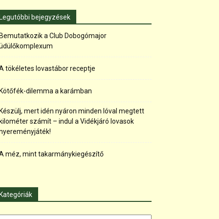
Legutóbbi bejegyzések
Bemutatkozik a Club Dobogómajor
üdülőkomplexum
A tökéletes lovastábor receptje
Kötőfék-dilemma a karámban
Készülj, mert idén nyáron minden lóval megtett
kilométer számít – indul a Vidékjáró lovasok
nyereményjáték!
A méz, mint takarmánykiegészítő
Kategóriák
tegóriák