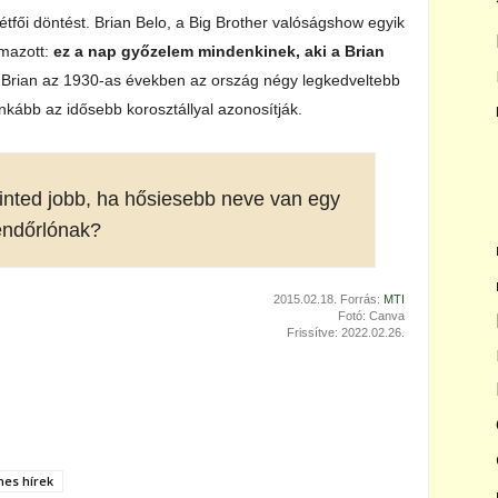
tfői döntést. Brian Belo, a Big Brother valóságshow egyik
lmazott:
ez a nap győzelem mindenkinek, aki a Brian
t a Brian az 1930-as években az ország négy legkedveltebb
nkább az idősebb korosztállyal azonosítják.
inted jobb, ha hősiesebb neve van egy
endőrlónak?
2015.02.18. Forrás:
MTI
Fotó: Canva
Frissítve: 2022.02.26.
nes hírek