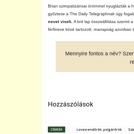
Brian szimpatizánsai örömmel nyugtázták a hé
győztese a The Daily Telegraphnak úgy foga
nevet viseli.
A brit lap összeállítása szerin
férfineve közé tartozott, manapság azonban i
Mennyire fontos a név? Szer
r
Hozzászólások
CÍMKÉK
.
Lovasrendőrök; polgárőrök
Szí