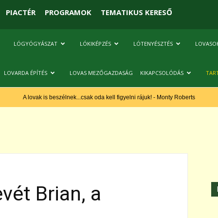
PIACTÉR
PROGRAMOK
TEMATIKUS KERESŐ
LÓGYÓGYÁSZAT
LÓKIKÉPZÉS
LÓTENYÉSZTÉS
LOVASO
LOVARDA ÉPÍTÉS
LOVAS MEZŐGAZDASÁG
KIKAPCSOLÓDÁS
TAR
A lovak is beszélnek...csak oda kell figyelni rájuk! - Monty Roberts
vét Brian, a