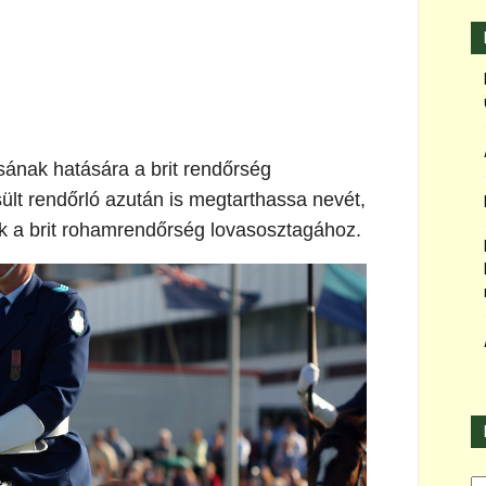
sának hatására a brit rendőrség
ült rendőrló azután is megtarthassa nevét,
zik a brit rohamrendőrség lovasosztagához.
Ka