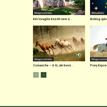
Kikapcsolódás
Aktualitás
Két lovaglás között nem á...
Boldog újév
Kikapcsolódás
Kikapcsolód
Comanche – A ló, aki bevá...
Pony Expres