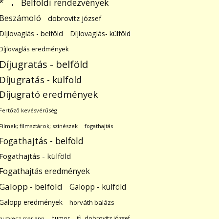
.
Belföldi rendezvények
*
Beszámoló
dobrovitz józsef
Díjlovaglás - belföld
Díjlovaglás- külföld
Díjlovaglás eredmények
Díjugratás - belföld
Díjugratás - külföld
Díjugrató eredmények
Fertőző kevésvérűség
Filmek; filmsztárok; színészek
fogathajtás
Fogathajtás - belföld
Fogathajtás - külföld
Fogathajtás eredmények
Galopp - belföld
Galopp - külföld
Galopp eredmények
horváth balázs
humor
ifj. dobrovitz józsef
hugyecz mariann