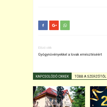
Előző cikk
Gyógynövényekkel a lovak emésztéséért
KAPCSOLÓDÓ CIKKEK
TÖBB A SZERZŐTŐL