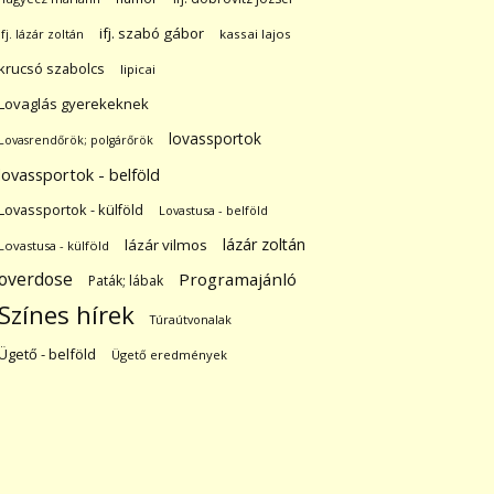
ifj. szabó gábor
ifj. lázár zoltán
kassai lajos
krucsó szabolcs
lipicai
Lovaglás gyerekeknek
lovassportok
Lovasrendőrök; polgárőrök
lovassportok - belföld
Lovassportok - külföld
Lovastusa - belföld
lázár zoltán
lázár vilmos
Lovastusa - külföld
overdose
Programajánló
Paták; lábak
Színes hírek
Túraútvonalak
Ügető - belföld
Ügető eredmények