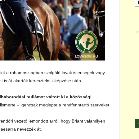
erint a rohamosztagban szolgáló lovak istenségek vagy
nt is át akarták keresztelni kiképzése után.
lháborodási hullámot váltott ki a közösségi
elismerte – igencsak meglepte a rendfenntartó szerveket.
 rendőri vezető lemondott arról, hogy Briant valamilyen
Caesarra nevezzék át.