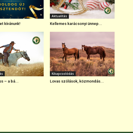
Aktualitás
et kívánunk!
Kellemes karácsonyi ünnep...
ás
Kikapcsolódás
s – a bá...
Lovas szólások, közmondás...