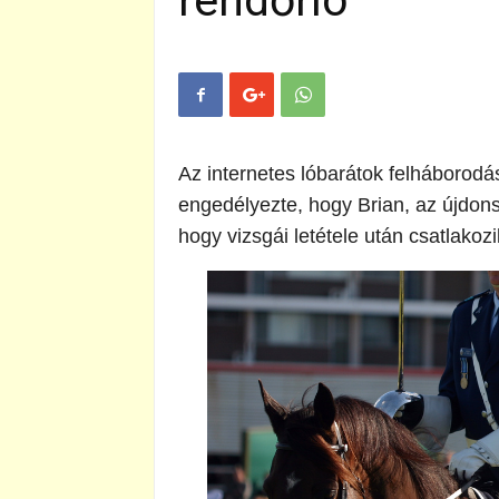
rendőrló
Az internetes lóbarátok felháborodá
engedélyezte, hogy Brian, az újdons
hogy vizsgái letétele után csatlako