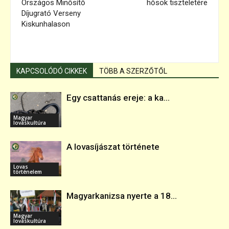
Országos Minősítő
hősök tiszteletére
Díjugrató Verseny
Kiskunhalason
KAPCSOLÓDÓ CIKKEK
TÖBB A SZERZŐTŐL
Egy csattanás ereje: a ka...
Magyar
lovaskultúra
A lovasíjászat története
Lovas
történelem
Magyarkanizsa nyerte a 18...
Magyar
lovaskultúra