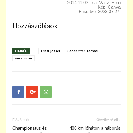
2014.11.03. Írta: Váczi Ernő
Kép: Canva
Frissítve: 2023.07.27.
Hozzászólások
CÍMKÉK
.
Ernst József
Flandorffer Tamás
váczi ernő
Előző cikk
Következő cikk
Championátus és
400 km lóháton a háborús