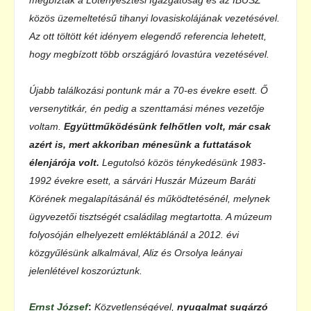
közös üzemeltetésű tihanyi lovasiskolájának vezetésével.
Az ott töltött két idényem elegendő referencia lehetett,
hogy megbízott több országjáró lovastúra vezetésével.
Újabb találkozási pontunk már a 70-es évekre esett. Ő
versenytitkár, én pedig a szenttamási ménes vezetője
voltam.
Együttműködésünk felhőtlen volt, már csak
azért is, mert akkoriban ménesünk a futtatások
élenjárója volt.
Legutolsó közös ténykedésünk 1983-
1992 évekre esett, a sárvári Huszár Múzeum Baráti
Körének megalapításánál és működtetésénél, melynek
ügyvezetői tisztségét családilag megtartotta. A múzeum
folyosóján elhelyezett emléktáblánál a 2012. évi
közgyűlésünk alkalmával, Aliz és Orsolya leányai
jelenlétével koszorúztunk.
Ernst
József
:
Közvetlenségével,
nyugalmat sugárzó