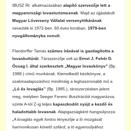
IBUSZ Rt. alkalmazásában
alapító szervezője lett a
magyarországi lovasturizmusnak
. Majd az újjáalakult
Magyar Lóverseny Vállalat versenytitkárának
nevezték ki 1972-ben. 60 éves korában,
1979-ben
nyugállományba vonult
.
Flandorffer Tamás
számos írásával is gazdagította a
lovaskultúrát
. Társszerzője volt az
Ernst J. Fehér D.
Ócsag I. által szerkesztett „Magyar lovaskönyv”
(Bp.
1988.) című munkának. Kiemelkedő kézikönyve, a
szakmaalapozáshoz mindmáig a leghasznosabb mű a
„Ló és lovaglás”
(Bp. 1985.), társszerzésben jelent
meg, melyben Seeger Ferenc illusztrációit magyarázva,
szinte A-tól Z-ig teljes
kapaszkodót nyújt a kezdő és
haladottabb lovasnak
. Alapigazságként hangsúlyozza:
„A lovaglás egyik fontos tényezője a ló mozgását
harmonikusan követő szilárd, a ló egyensúlyához