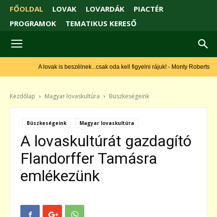
FŐOLDAL
LOVAK
LOVARDÁK
PIACTÉR
PROGRAMOK
TEMATIKUS KERESŐ
A lovak is beszélnek...csak oda kell figyelni rájuk! - Monty Roberts
Kezdőlap
Magyar lovaskultúra
Büszkeségeink
Büszkeségeink
Magyar lovaskultúra
A lovaskultúrát gazdagító
Flandorffer Tamásra
emlékezünk