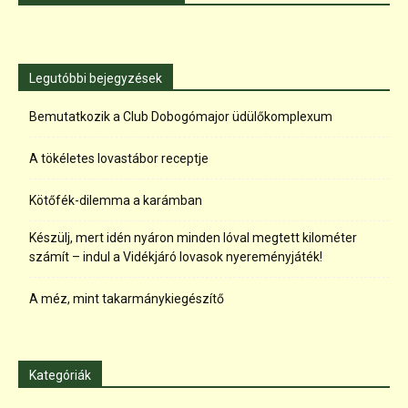
Legutóbbi bejegyzések
Bemutatkozik a Club Dobogómajor üdülőkomplexum
A tökéletes lovastábor receptje
Kötőfék-dilemma a karámban
Készülj, mert idén nyáron minden lóval megtett kilométer
számít – indul a Vidékjáró lovasok nyereményjáték!
A méz, mint takarmánykiegészítő
Kategóriák