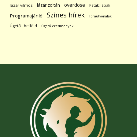
overdose
lázár zoltán
lázár vilmos
Paták; lábak
Színes hírek
Programajánló
Túraútvonalak
Ügető - belföld
Ügető eredmények