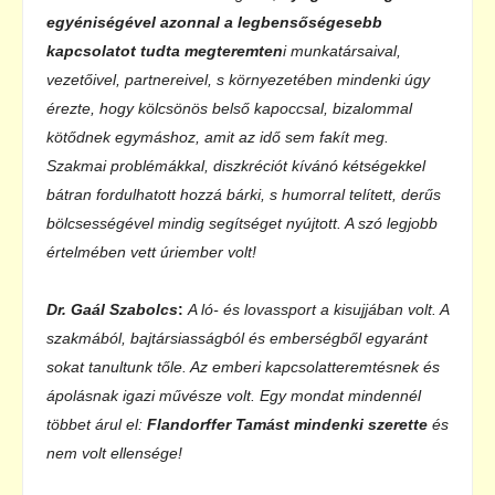
egyéniségével azonnal a legbensőségesebb
kapcsolatot tudta megteremten
i munkatársaival,
vezetőivel, partnereivel, s környezetében mindenki úgy
érezte, hogy kölcsönös belső kapoccsal, bizalommal
kötődnek egymáshoz, amit az idő sem fakít meg.
Szakmai problémákkal, diszkréciót kívánó kétségekkel
bátran fordulhatott hozzá bárki, s humorral telített, derűs
bölcsességével mindig segítséget nyújtott. A szó legjobb
értelmében vett úriember volt!
Dr. Gaál Szabolcs
:
A ló- és lovassport a kisujjában volt. A
szakmából, bajtársiasságból és emberségből egyaránt
sokat tanultunk tőle. Az emberi kapcsolatteremtésnek és
ápolásnak igazi művésze volt. Egy mondat mindennél
többet árul el:
Flandorffer Tamást mindenki szerette
és
nem volt ellensége!