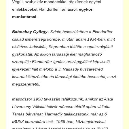
Végül, szubjektív mondatokkal rögzítenek egyéni
emlékképeket Flandorffer Tamásról,
egykori
munkatársai
.
Babochay György
:
Szinte beleszülettem a Flandorffer
család ismeretségi körébe, miután apám 1934-ben, mint
elsőéves ludovikás, Sopronban töltötte csapatszolgálati
gyakorlatát. Az akkori társasági élet maghatározó
szereplője Flandorffer Ignácz országgyűlési képviselő
igyekezett fiait mielőbb a 3. Nádasdy huszárezred
lovardakiképzésébe és társasági életébe bevezetni, s azt
megszerettetni.
Másodszor 1950 tavaszán találkoztunk, amikor az Alagi
Lóverseny Vállalat telivér ménese éléről apám váltotta
Tamás bátyámat. Harmadik találkozásunk, már az ő
IBUSZ korszakára esik. 1966-ban, közbenjárásával
megbíztak a Lótenyésztési Igazgatóság és az IBUSZ