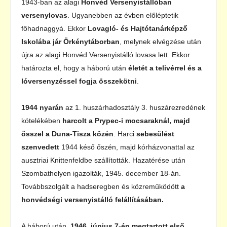
1943-ban az alagi
Honvéd Versenyistállóban
versenylovas
. Ugyanebben az évben előléptetik
főhadnaggyá. Ekkor
Lovagló- és Hajtótanárképző
Iskolába jár
Örkénytáborban
, melynek elvégzése után
újra az alagi Honvéd Versenyistálló lovasa lett. Ekkor
határozta el, hogy a háború után
életét a telivérrel és a
lóversenyzéssel fogja összekötni
.
1944 nyarán
az 1. huszárhadosztály 3. huszárezredének
kötelékében
harcolt a Prypec-i mocsaraknál, majd
ősszel a Duna-Tisza közén
. Harci
sebesülést
szenvedett
1944 késő őszén, majd kórházvonattal az
ausztriai Knittenfeldbe szállították. Hazatérése után
Szombathelyen igazolták, 1945. december 18-án.
Továbbszolgált a hadseregben és közreműködött
a
honvédségi versenyistálló felállításában.
A háború után,
1946. június 7-én megtartott első