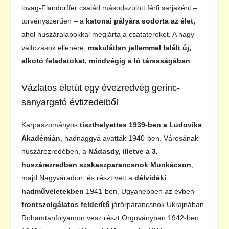
lovag-Flandorffer család másodszülött férfi sarjaként –
törvényszerűen – a
katonai pályára sodorta az élet,
ahol huszáralapokkal megjárta a csatatereket. A nagy
változások ellenére,
makulátlan jellemmel talált új,
alkotó feladatokat, mindvégig a ló társaságában
.
Vázlatos életút egy évezredvég gerinc-
sanyargató évtizedeiből
Karpaszományos
tiszthelyettes 1939-ben a Ludovika
Akadémián
, hadnaggyá avatták 1940-ben. Városának
huszárezredében, a
Nádasdy, illetve a 3.
huszárezredben szakaszparancsnok Munkácson
,
majd Nagyváradon, és részt vett a
délvidéki
hadműveletekben
1941-ben. Ugyanebben az évben
frontszolgálatos felderítő
járőrparancsnok Ukrajnában.
Rohamtanfolyamon vesz részt Orgoványban 1942-ben.