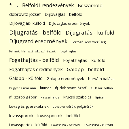
.
Belföldi rendezvények
*
Beszámoló
dobrovitz józsef
Díjlovaglás - belföld
Díjlovaglás- külföld
Díjlovaglás eredmények
Díjugratás - belföld
Díjugratás - külföld
Díjugrató eredmények
Fertőző kevésvérűség
Filmek; filmsztárok; színészek
fogathajtás
Fogathajtás - belföld
Fogathajtás - külföld
Galopp - belföld
Fogathajtás eredmények
Galopp - külföld
Galopp eredmények
horváth balázs
humor
ifj. dobrovitz józsef
hugyecz mariann
ifj. lázár zoltán
ifj. szabó gábor
krucsó szabolcs
kassai lajos
lipicai
Lovaglás gyerekeknek
Lovasrendőrök; polgárőrök
lovassportok
lovassportok - belföld
Lovassportok - külföld
Lovastusa - belföld
Lovastusa - külföld