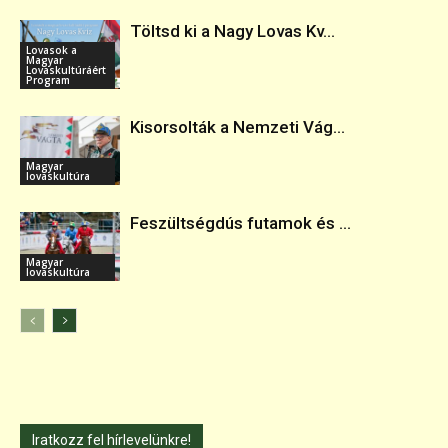
Töltsd ki a Nagy Lovas Kv...
Lovasok a
Magyar
Lovaskultúráért
Program
Kisorsolták a Nemzeti Vág...
Magyar
lovaskultúra
Feszültségdús futamok és ...
Magyar
lovaskultúra
Iratkozz fel hírlevelünkre!