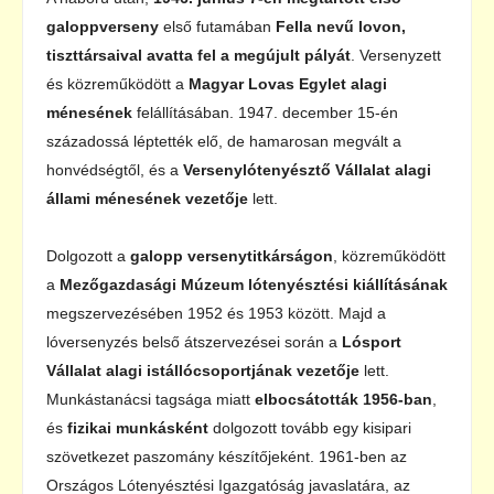
galoppverseny
első futamában
Fella nevű lovon,
tiszttársaival avatta fel a megújult pályát
. Versenyzett
és közreműködött a
Magyar Lovas Egylet alagi
ménesének
felállításában. 1947. december 15-én
századossá léptették elő, de hamarosan megvált a
honvédségtől, és a
Versenylótenyésztő Vállalat alagi
állami ménesének vezetője
lett.
Dolgozott a
galopp versenytitkárságon
, közreműködött
a
Mezőgazdasági Múzeum lótenyésztési kiállításának
megszervezésében 1952 és 1953 között. Majd a
lóversenyzés belső átszervezései során a
Lósport
Vállalat alagi istállócsoportjának vezetője
lett.
Munkástanácsi tagsága miatt
elbocsátották 1956-ban
,
és
fizikai munkásként
dolgozott tovább egy kisipari
szövetkezet paszomány készítőjeként. 1961-ben az
Országos Lótenyésztési Igazgatóság javaslatára, az