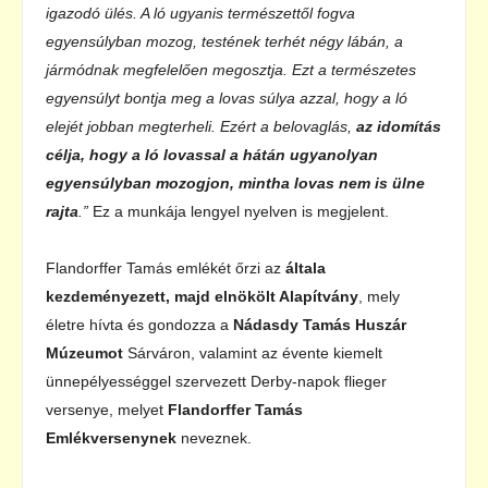
igazodó ülés. A ló ugyanis természettől fogva
egyensúlyban mozog, testének terhét négy lábán, a
jármódnak megfelelően megosztja. Ezt a természetes
egyensúlyt bontja meg a lovas súlya azzal, hogy a ló
elejét jobban megterheli. Ezért a belovaglás,
az idomítás
célja, hogy a ló lovassal a hátán ugyanolyan
egyensúlyban mozogjon, mintha lovas nem is ülne
rajta
.”
Ez a munkája lengyel nyelven is megjelent.
Flandorffer Tamás emlékét őrzi az
általa
kezdeményezett, majd elnökölt Alapítvány
, mely
életre hívta és gondozza a
Nádasdy Tamás Huszár
Múzeumot
Sárváron, valamint az évente kiemelt
ünnepélyességgel szervezett Derby-napok flieger
versenye, melyet
Flandorffer Tamás
Emlékversenynek
neveznek.