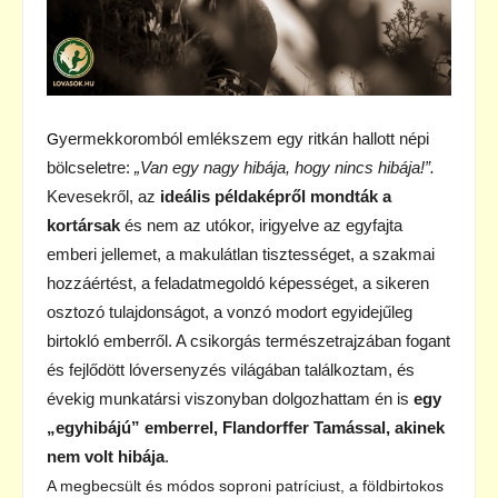
yermekkoromból emlékszem egy ritkán hallott népi
G
bölcseletre:
„Van egy nagy hibája, hogy nincs hibája!”.
Kevesekről, az
ideális példaképről mondták a
kortársak
és nem az utókor, irigyelve az egyfajta
emberi jellemet, a makulátlan tisztességet, a szakmai
hozzáértést, a feladatmegoldó képességet, a sikeren
osztozó tulajdonságot, a vonzó modort egyidejűleg
birtokló emberről. A csikorgás természetrajzában fogant
és fejlődött lóversenyzés világában találkoztam, és
évekig munkatársi viszonyban dolgozhattam én is
egy
„egyhibájú” emberrel, Flandorffer Tamással, akinek
nem volt hibája
.
A megbecsült és módos soproni patríciust, a földbirtokos