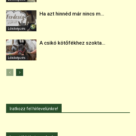
Ha azt hinnéd már nincs m...
Lókiképzés
A csikó kötőfékhez szokta...
Lókiképzés
Iratkozz fel hírlevelünkre!