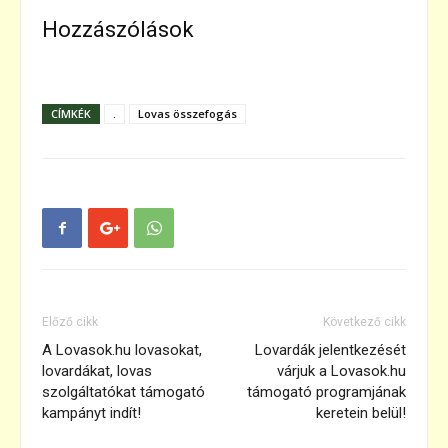
Hozzászólások
CÍMKÉK
.
Lovas összefogás
Előző cikk
Következő cikk
A Lovasok.hu lovasokat,
Lovardák jelentkezését
lovardákat, lovas
várjuk a Lovasok.hu
szolgáltatókat támogató
támogató programjának
kampányt indít!
keretein belül!