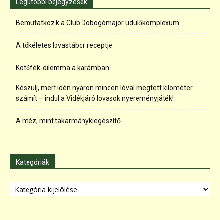
Legutóbbi bejegyzések
Bemutatkozik a Club Dobogómajor üdülőkomplexum
A tökéletes lovastábor receptje
Kötőfék-dilemma a karámban
Készülj, mert idén nyáron minden lóval megtett kilométer
számít – indul a Vidékjáró lovasok nyereményjáték!
A méz, mint takarmánykiegészítő
Kategóriák
Kategóriák