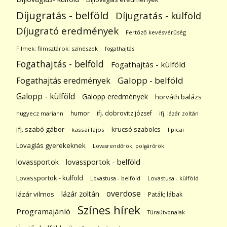
Díjugratás - belföld
Díjugratás - külföld
Díjugrató eredmények
Fertőző kevésvérűség
Filmek; filmsztárok; színészek
fogathajtás
Fogathajtás - belföld
Fogathajtás - külföld
Galopp - belföld
Fogathajtás eredmények
Galopp - külföld
Galopp eredmények
horváth balázs
humor
ifj. dobrovitz józsef
hugyecz mariann
ifj. lázár zoltán
ifj. szabó gábor
krucsó szabolcs
kassai lajos
lipicai
Lovaglás gyerekeknek
Lovasrendőrök; polgárőrök
lovassportok
lovassportok - belföld
Lovassportok - külföld
Lovastusa - belföld
Lovastusa - külföld
overdose
lázár zoltán
lázár vilmos
Paták; lábak
Színes hírek
Programajánló
Túraútvonalak