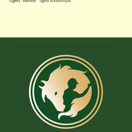
Ügető - belföld
Ügető eredmények