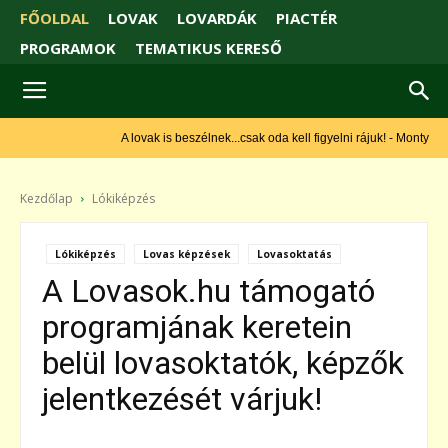
FŐOLDAL
LOVAK
LOVARDÁK
PIACTÉR
PROGRAMOK
TEMATIKUS KERESŐ
A lovak is beszélnek...csak oda kell figyelni rájuk! - Monty Roberts
Kezdőlap
Lókiképzés
Lókiképzés
Lovas képzések
Lovasoktatás
A Lovasok.hu támogató
programjának keretein
belül lovasoktatók, képzők
jelentkezését várjuk!