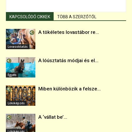
KAPCSOLÓDÓ CIKKEK
TÖBB A SZERZŐTŐL
A tökéletes lovastábor re...
Lovasoktatás
A lóúsztatás módjai és el...
Egyéb
Miben különbözik a felsze...
Lókiképzés
A ‘vállat be’...
Lókiképzés