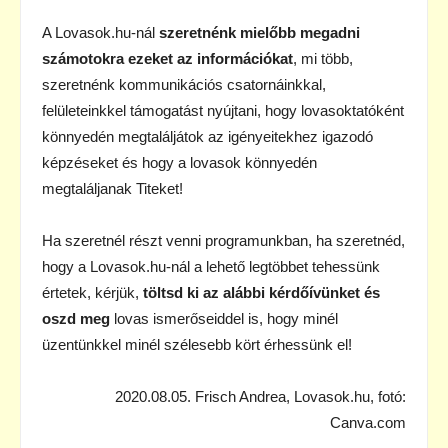
A Lovasok.hu-nál
szeretnénk mielőbb megadni
számotokra ezeket az információkat
, mi több,
szeretnénk kommunikációs csatornáinkkal,
felületeinkkel támogatást nyújtani, hogy lovasoktatóként
könnyedén megtaláljátok az igényeitekhez igazodó
képzéseket és hogy a lovasok könnyedén
megtaláljanak Titeket!
Ha szeretnél részt venni programunkban, ha szeretnéd,
hogy a Lovasok.hu-nál a lehető legtöbbet tehessünk
értetek, kérjük,
töltsd ki az alábbi kérdőívünket és
oszd meg
lovas ismerőseiddel is, hogy minél
üzentünkkel minél szélesebb kört érhessünk el!
2020.08.05. Frisch Andrea, Lovasok.hu, fotó:
Canva.com