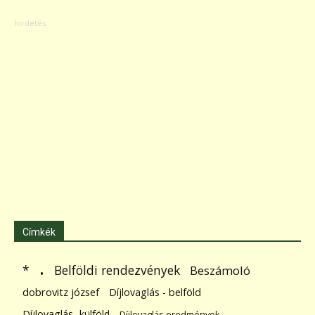
Címkék
.
Belföldi rendezvények
*
Beszámoló
dobrovitz józsef
Díjlovaglás - belföld
Díjlovaglás- külföld
Díjlovaglás eredmények