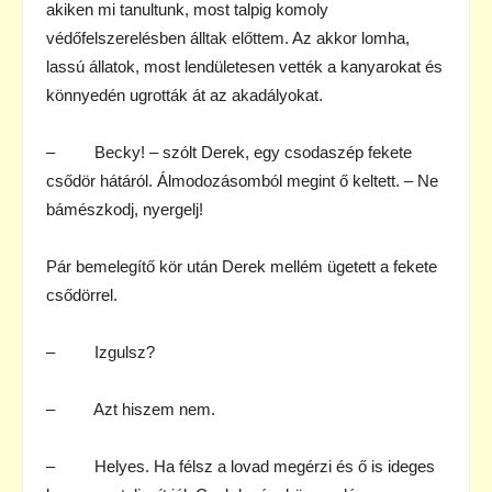
akiken mi tanultunk, most talpig komoly
védőfelszerelésben álltak előttem. Az akkor lomha,
lassú állatok, most lendületesen vették a kanyarokat és
könnyedén ugrották át az akadályokat.
– Becky! – szólt Derek, egy csodaszép fekete
csődör hátáról. Álmodozásomból megint ő keltett. – Ne
bámészkodj, nyergelj!
Pár bemelegítő kör után Derek mellém ügetett a fekete
csődörrel.
– Izgulsz?
– Azt hiszem nem.
– Helyes. Ha félsz a lovad megérzi és ő is ideges