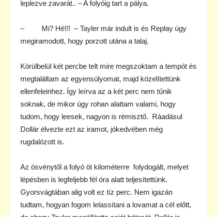
leplezve zavarát.. – A folyóig tart a pálya.
– Mi? Hé!!! – Tayler már indult is és Replay úgy
megiramodott, hogy porzott utána a talaj.
Körülbelül két percbe telt mire megszoktam a tempót és
megtaláltam az egyensúlyomat, majd közelítettünk
ellenfeleinhez. Így leírva az a két perc nem tűnik
soknak, de mikor úgy rohan alattam valami, hogy
tudom, hogy leesek, nagyon is rémisztő. Ráadásul
Dollár élvezte ezt az iramot, jókedvében még
rugdalózott is.
Az ösvénytől a folyó öt kilométerre folydogált, melyet
lépésben is legfeljebb fél óra alatt teljesítettünk.
Gyorsvágtában alig volt ez tíz perc. Nem igazán
tudtam, hogyan fogom lelassítani a lovamat a cél előtt,