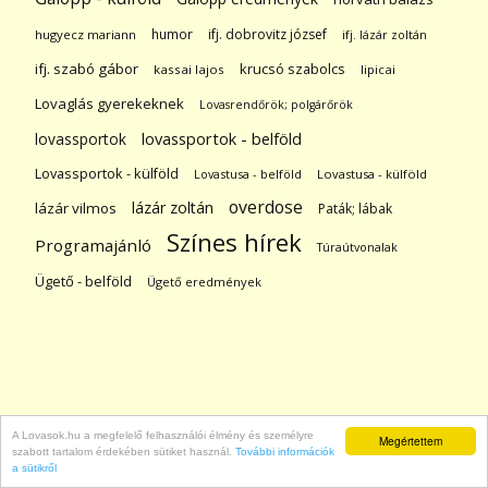
humor
ifj. dobrovitz józsef
hugyecz mariann
ifj. lázár zoltán
ifj. szabó gábor
krucsó szabolcs
kassai lajos
lipicai
Lovaglás gyerekeknek
Lovasrendőrök; polgárőrök
lovassportok
lovassportok - belföld
Lovassportok - külföld
Lovastusa - belföld
Lovastusa - külföld
overdose
lázár zoltán
lázár vilmos
Paták; lábak
Színes hírek
Programajánló
Túraútvonalak
Ügető - belföld
Ügető eredmények
A Lovasok.hu a megfelelő felhasználói élmény és személyre
Megértettem
szabott tartalom érdekében sütiket használ.
További információk
a sütikről