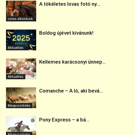
A tökéletes lovas fotó ny...
Lovas alkotások
Boldog újévet kívánunk!
Aktualitás
Kellemes karácsonyi ünnep...
Aktualitás
Comanche – A ló, aki bevá...
Kikapcsolódás
Pony Express – a bá...
Kikapcsolódás