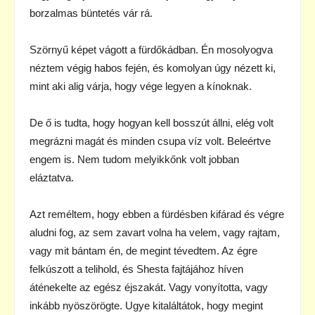
borzalmas büntetés vár rá.
Szörnyű képet vágott a fürdőkádban. Én mosolyogva
néztem végig habos fején, és komolyan úgy nézett ki,
mint aki alig várja, hogy vége legyen a kínoknak.
De ő is tudta, hogy hogyan kell bosszút állni, elég volt
megrázni magát és minden csupa víz volt. Beleértve
engem is. Nem tudom melyikkőnk volt jobban
eláztatva.
Azt reméltem, hogy ebben a fürdésben kifárad és végre
aludni fog, az sem zavart volna ha velem, vagy rajtam,
vagy mit bántam én, de megint tévedtem. Az égre
felkúszott a telihold, és Shesta fajtájához híven
áténekelte az egész éjszakát. Vagy vonyította, vagy
inkább nyöszörögte. Ugye kitaláltátok, hogy megint