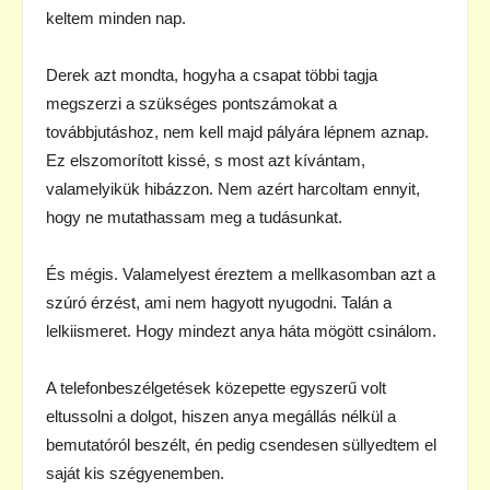
keltem minden nap.
Derek azt mondta, hogyha a csapat többi tagja
megszerzi a szükséges pontszámokat a
továbbjutáshoz, nem kell majd pályára lépnem aznap.
Ez elszomorított kissé, s most azt kívántam,
valamelyikük hibázzon. Nem azért harcoltam ennyit,
hogy ne mutathassam meg a tudásunkat.
És mégis. Valamelyest éreztem a mellkasomban azt a
szúró érzést, ami nem hagyott nyugodni. Talán a
lelkiismeret. Hogy mindezt anya háta mögött csinálom.
A telefonbeszélgetések közepette egyszerű volt
eltussolni a dolgot, hiszen anya megállás nélkül a
bemutatóról beszélt, én pedig csendesen süllyedtem el
saját kis szégyenemben.