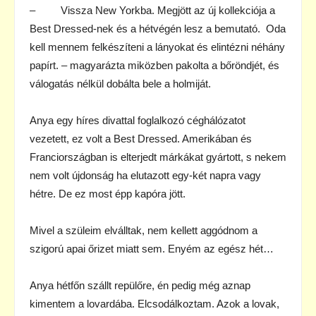
– Vissza New Yorkba. Megjött az új kollekciója a
Best Dressed-nek és a hétvégén lesz a bemutató. Oda
kell mennem felkészíteni a lányokat és elintézni néhány
papírt. – magyarázta miközben pakolta a bőröndjét, és
válogatás nélkül dobálta bele a holmiját.
Anya egy híres divattal foglalkozó céghálózatot
vezetett, ez volt a Best Dressed. Amerikában és
Franciországban is elterjedt márkákat gyártott, s nekem
nem volt újdonság ha elutazott egy-két napra vagy
hétre. De ez most épp kapóra jött.
Mivel a szüleim elválltak, nem kellett aggódnom a
szigorú apai őrizet miatt sem. Enyém az egész hét…
Anya hétfőn szállt repülőre, én pedig még aznap
kimentem a lovardába. Elcsodálkoztam. Azok a lovak,