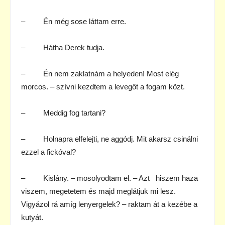
– Én még sose láttam erre.
– Hátha Derek tudja.
– Én nem zaklatnám a helyeden! Most elég
morcos. – szívni kezdtem a levegőt a fogam közt.
– Meddig fog tartani?
– Holnapra elfelejti, ne aggódj. Mit akarsz csinálni
ezzel a fickóval?
– Kislány. – mosolyodtam el. – Azt hiszem haza
viszem, megetetem és majd meglátjuk mi lesz.
Vigyázol rá amíg lenyergelek? – raktam át a kezébe a
kutyát.