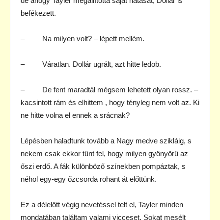
de ahogy Tayler megállította saját hátasát, Dollár is
befékezett.
– Na milyen volt? – lépett mellém.
– Váratlan. Dollár ugrált, azt hitte ledob.
– De fent maradtál mégsem lehetett olyan rossz. –
kacsintott rám és elhittem , hogy tényleg nem volt az. Ki
ne hitte volna el ennek a srácnak?
Lépésben haladtunk tovább a Nagy medve szikláig, s
nekem csak ekkor tűnt fel, hogy milyen gyönyörű az
őszi erdő. A fák különböző színekben pompáztak, s
néhol egy-egy őzcsorda rohant át előttünk.
Ez a délelőtt végig nevetéssel telt el, Tayler minden
mondatában találtam valami vicceset. Sokat mesélt