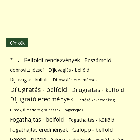
Címkék
.
Belföldi rendezvények
*
Beszámoló
dobrovitz józsef
Díjlovaglás - belföld
Díjlovaglás- külföld
Díjlovaglás eredmények
Díjugratás - belföld
Díjugratás - külföld
Díjugrató eredmények
Fertőző kevésvérűség
Filmek; filmsztárok; színészek
fogathajtás
Fogathajtás - belföld
Fogathajtás - külföld
Galopp - belföld
Fogathajtás eredmények
Galopp - külföld
Galopp eredmények
horváth balázs