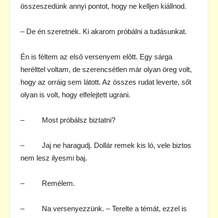
összeszedünk annyi pontot, hogy ne kelljen kiállnod.
– De én szeretnék. Ki akarom próbálni a tudásunkat.
Én is féltem az első versenyem előtt. Egy sárga
herélttel voltam, de szerencsétlen már olyan öreg volt,
hogy az orráig sem látott. Az összes rudat leverte, sőt
olyan is volt, hogy elfelejtett ugrani.
– Most próbálsz biztatni?
– Jaj ne haragudj. Dollár remek kis ló, vele biztos
nem lesz ilyesmi baj.
– Remélem.
– Na versenyezzünk. – Terelte a témát, ezzel is