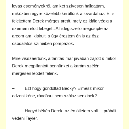
lovas eseményekről, amiket szívesen hallgattam,
miközben egyre közelebb kerültünk a lovardához. El is
felejtettem Derek mérges arcát, mely ez idáig végig a
szemem előtt lebegett. A hideg szellő megcsípte az
arcom ami kipirult, s úgy éreztem én is az ősz
csodálatos színeiben pompázok.
Mire visszaértünk, a tanítás már javában zajlott s mikor
Derek megpillantott bennünket a karám szélén,
mérgesen lépdelt felénk.
– Ezt hogy gondoltad Becky? Elmész mikor
edzeni kéne, ráadásul nem szólsz senkinek?
– Hagyd békén Derek, az én ötletem volt. – próbált
védeni Tayler.