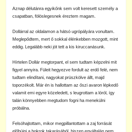
Aznap délutánra egyikőnk sem volt keresett személy a
csapatban, fölöslegesnek éreztem magam.
Dollárral az oldalamon a hátsó ugrópályára vonultam.
Meglepődtem, mert ő sokkal élénkebben mozgott, mint
eddig. Legalább neki jót tett a kis kiruccanásunk.
Hírtelen Dollár megtorpant, el sem tudtam képzelni mit
figyel annyira. Füleit hegyezve fordult az erdő felé, nem
tudtam elindítani, nagyokat prüszkölve állt, majd
toporzékolt. Már én is hallottam az őszi avaron lépkedő
valamit emi egyre közeledett, s leugrottam a lóról, így
talán könnyebben megtudom fogni ha menekülni
próbálna.
Felsóhajtottam, mikor megpillantottam a zaj forrását
előbújni a bokrok takarásából, hiszen egyáltalán nem