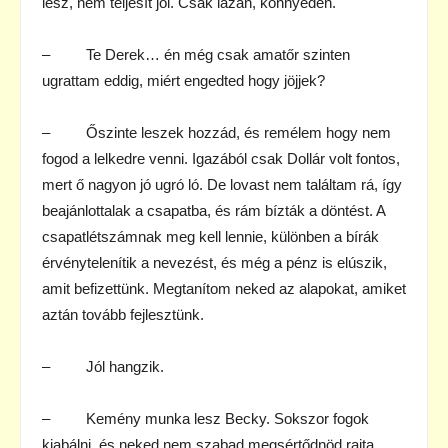
lesz, nem teljesít jól. Csak lazán, könnyedén.
– Te Derek… én még csak amatőr szinten
ugrattam eddig, miért engedted hogy jöjjek?
– Őszinte leszek hozzád, és remélem hogy nem
fogod a lelkedre venni. Igazából csak Dollár volt fontos,
mert ő nagyon jó ugró ló. De lovast nem találtam rá, így
beajánlottalak a csapatba, és rám bízták a döntést. A
csapatlétszámnak meg kell lennie, különben a bírák
érvénytelenítik a nevezést, és még a pénz is elúszik,
amit befizettünk. Megtanítom neked az alapokat, amiket
aztán tovább fejlesztünk.
– Jól hangzik.
– Kemény munka lesz Becky. Sokszor fogok
kiabálni, és neked nem szabad megsértődnöd rajta.