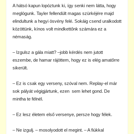
A hátsó kapun lopóztunk ki, így senki nem látta, hogy
meglógunk. Tayler fellendült magas szürkéjére majd
elindultunk a hegyi ösvény felé. Sokáig csend uralkodott
közöttünk, kínos volt mindkettőnk számára ez a
némaság.
– Izgulsz a gála miatt? –jobb kérdés nem jutott
eszembe, de hamar rájöttem, hogy ez is elég amatőrre
sikerült.
– Ez is csak egy verseny, szóval nem. Replay-el már
sok pályát végigjártunk, ezen sem lehet gond. De
mintha te félnél.
– Ez lesz életem első versenye, persze hogy félek.
– Ne izgulj. – mosolyodott el megint. – A fiúkkal