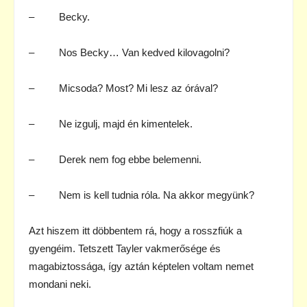
– Becky.
– Nos Becky… Van kedved kilovagolni?
– Micsoda? Most? Mi lesz az órával?
– Ne izgulj, majd én kimentelek.
– Derek nem fog ebbe belemenni.
– Nem is kell tudnia róla. Na akkor megyünk?
Azt hiszem itt döbbentem rá, hogy a rosszfiúk a
gyengéim. Tetszett Tayler vakmerősége és
magabiztossága, így aztán képtelen voltam nemet
mondani neki.