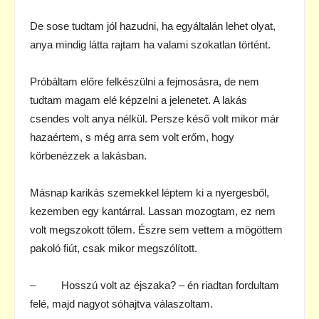
De sose tudtam jól hazudni, ha egyáltalán lehet olyat,
anya mindig látta rajtam ha valami szokatlan történt.
Próbáltam előre felkészülni a fejmosásra, de nem
tudtam magam elé képzelni a jelenetet. A lakás
csendes volt anya nélkül. Persze késő volt mikor már
hazaértem, s még arra sem volt erőm, hogy
körbenézzek a lakásban.
Másnap karikás szemekkel léptem ki a nyergesből,
kezemben egy kantárral. Lassan mozogtam, ez nem
volt megszokott tőlem. Észre sem vettem a mögöttem
pakoló fiút, csak mikor megszólított.
– Hosszú volt az éjszaka? – én riadtan fordultam
felé, majd nagyot sóhajtva válaszoltam.