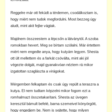
Reggelre már ott feküdt a térdemen, csodálkoztam is,
hogy miért nem tudok megfordulni. Most bezzeg úgy
aludt, mint akit fejbe vágtak.
Majdnem összeestem a lépcsőn a látványtól. A szoba
romokban hevert. Meg se bírtam szólalni. Már értettem
miért nem engedte anya, hogy kutyám legyen. Shesta
ott ült mellettem és a farkát csóválta, mint aki jól
végezte dolgát, majd gyanakvóan néztem rá mikor
izgatottan szaglászta a virágokat.
Mérgemben felkaptam és csak úgy repült a teraszra a
kutya. El nem tudtam képzelni mikor fogom ezt a
romhalmazt összetakarítani. Shesta az üvegen
keresztül bámult befelé, barna szemeivel könyörgött,
hogy engedjem be. Nem is sejtette, hogy milyen