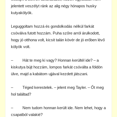
jelentett veszélyt ránk az alig négy hónapos husky
kutyakölyök.
Leguggoltam hozzá és gondolkodás nélkül farkát
csóválva futott hozzám. Puha szőre arról árulkodott,
hogy jó otthona volt, kicsit talán kövér de jó erőben lévő
kölyök volt.
– Hát te meg ki vagy? Honnan kerültél ide? – a
kiskutya bújt hozzám, lompos farkát csóválta a földön
ülve, majd a kabátom ujjával kezdett játszani.
– Téged kerestelek. – jelent meg Tayler. – Őt meg
hol találtad?
– Nem tudom honnan került ide. Nem lehet, hogy a
csapatból valakié?