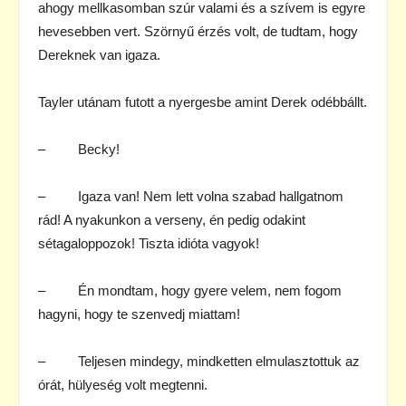
ahogy mellkasomban szúr valami és a szívem is egyre
hevesebben vert. Szörnyű érzés volt, de tudtam, hogy
Dereknek van igaza.
Tayler utánam futott a nyergesbe amint Derek odébbállt.
– Becky!
– Igaza van! Nem lett volna szabad hallgatnom
rád! A nyakunkon a verseny, én pedig odakint
sétagaloppozok! Tiszta idióta vagyok!
– Én mondtam, hogy gyere velem, nem fogom
hagyni, hogy te szenvedj miattam!
– Teljesen mindegy, mindketten elmulasztottuk az
órát, hülyeség volt megtenni.