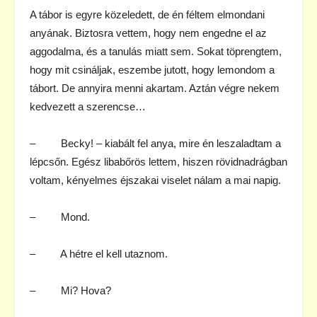
A tábor is egyre közeledett, de én féltem elmondani
anyának. Biztosra vettem, hogy nem engedne el az
aggodalma, és a tanulás miatt sem. Sokat töprengtem,
hogy mit csináljak, eszembe jutott, hogy lemondom a
tábort. De annyira menni akartam. Aztán végre nekem
kedvezett a szerencse…
– Becky! – kiabált fel anya, mire én leszaladtam a
lépcsőn. Egész libabőrös lettem, hiszen rövidnadrágban
voltam, kényelmes éjszakai viselet nálam a mai napig.
– Mond.
– A hétre el kell utaznom.
– Mi? Hova?