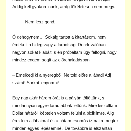
Addig kell gyakorolnunk, amíg tökéletesen nem megy.
– Nem lesz gond.
Ó dehogynem… Sokáig tartott a kitartásom, nem
érdekelt a hideg vagy a fáradtság. Derek valóban
nagyon sokat kiabált, s én próbáltam úgy felfogni, hogy
mindez engem segít az előrehaladásban.
– Emelkedj ki a nyeregből! Ne told előre a lábad! Adj
szárat! Sarkat lenyomni!
Egy nap akár három órát is a pályán töltöttünk, s
mindannyian egyre fáradtabbak lettünk. Mire leszálltam
Dollár hátáról, képtelen voltam felülni a biciklimre. Alig
éreztem a lábaimat és a hátam csomós izmai remegtek
minden egyes lépésemnél. De továbbra is elszántan