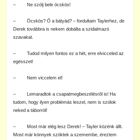
– Ne szólj bele öcskös!
– Öcskös? Ő a bátyád? – fordultam Taylerhez, de
Derek továbbra is nekem dobálta a szidalmazó
szavakat.
– Tudod milyen fontos ez a hét, erre elvicceled az
egésszet!
– Nem viccelem el!
– Lemaradtok a csapatmegbeszélésről is! Ha
tudom, hogy ilyen problémás leszel, nem is szólok
neked a táborról!
– Most már elég lesz Derek! – Tayler közénk állt.
Most már könnyek szöktek a szemembe, éreztem