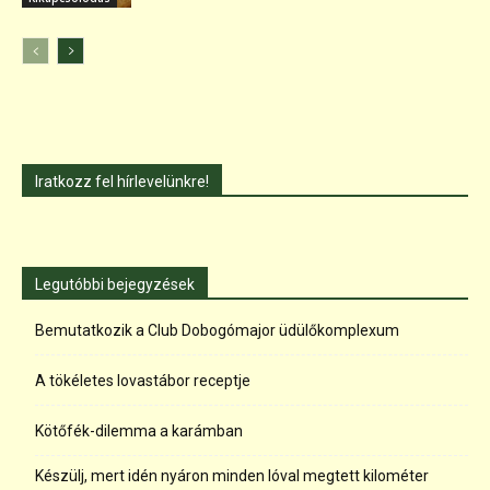
Iratkozz fel hírlevelünkre!
Legutóbbi bejegyzések
Bemutatkozik a Club Dobogómajor üdülőkomplexum
A tökéletes lovastábor receptje
Kötőfék-dilemma a karámban
Készülj, mert idén nyáron minden lóval megtett kilométer