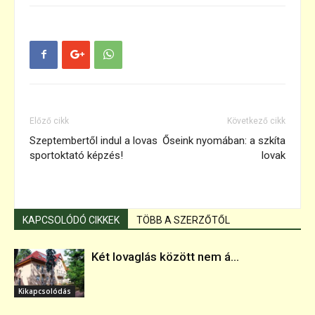
Előző cikk
Következő cikk
Szeptembertől indul a lovas
Őseink nyomában: a szkíta
sportoktató képzés!
lovak
KAPCSOLÓDÓ CIKKEK
TÖBB A SZERZŐTŐL
Két lovaglás között nem á...
Kikapcsolódás