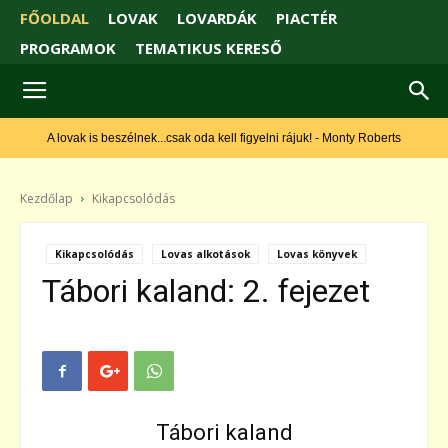
FŐOLDAL
LOVAK
LOVARDÁK
PIACTÉR
PROGRAMOK
TEMATIKUS KERESŐ
A lovak is beszélnek...csak oda kell figyelni rájuk! - Monty Roberts
Kezdőlap
Kikapcsolódás
Kikapcsolódás
Lovas alkotások
Lovas könyvek
Tábori kaland: 2. fejezet
Tábori kaland