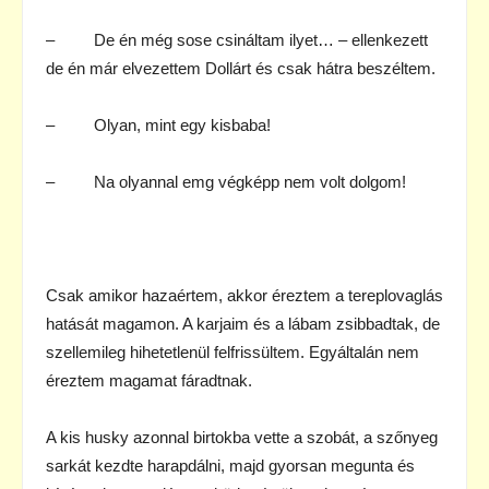
– De én még sose csináltam ilyet… – ellenkezett
de én már elvezettem Dollárt és csak hátra beszéltem.
– Olyan, mint egy kisbaba!
– Na olyannal emg végképp nem volt dolgom!
Csak amikor hazaértem, akkor éreztem a tereplovaglás
hatását magamon. A karjaim és a lábam zsibbadtak, de
szellemileg hihetetlenül felfrissültem. Egyáltalán nem
éreztem magamat fáradtnak.
A kis husky azonnal birtokba vette a szobát, a szőnyeg
sarkát kezdte harapdálni, majd gyorsan megunta és