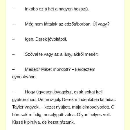
– Inkább ez a hét a nagyon hosszú.
– Még nem láttalak az edzőtáborban. Új vagy?
– Igen, Derek jóvoltából.
– Szóval te vagy az a lány, akiről mesélt.
– Mesélt? Miket mondott? – kérdeztem
gyanakvóan.
– Hogy ügyesen lovagolsz, csak sokat kell
gyakorolnod. De ne izgulj. Derek mindenkiben lát hibát.
Tayler vagyok. – kezet nyújtott, majd elmosolyodott. Ó
bárcsak mindig mosolygott volna. Olyan helyes volt.
Kissé kipirulva, de kezet ráztunk.