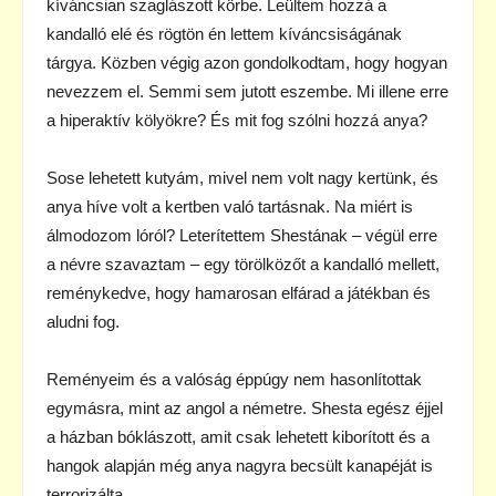
kíváncsian szaglászott körbe. Leültem hozzá a
kandalló elé és rögtön én lettem kíváncsiságának
tárgya. Közben végig azon gondolkodtam, hogy hogyan
nevezzem el. Semmi sem jutott eszembe. Mi illene erre
a hiperaktív kölyökre? És mit fog szólni hozzá anya?
Sose lehetett kutyám, mivel nem volt nagy kertünk, és
anya híve volt a kertben való tartásnak. Na miért is
álmodozom lóról? Leterítettem Shestának – végül erre
a névre szavaztam – egy törölközőt a kandalló mellett,
reménykedve, hogy hamarosan elfárad a játékban és
aludni fog.
Reményeim és a valóság éppúgy nem hasonlítottak
egymásra, mint az angol a németre. Shesta egész éjjel
a házban bóklászott, amit csak lehetett kiborított és a
hangok alapján még anya nagyra becsült kanapéját is
terrorizálta.