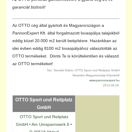
garanciát biztosít!
Az OTTO cég által gyártott és Magyarországon a
PannonExpert Kft. által forgalmazott lovaspálya talajokból
eddig közel 20.000 m2 került beépítésre. Hazánkban az
idei évben eddig 8100 m2 lovaspályához választották az
OTTO termékeket. Dönts Te is körültekintően és válaszd
az OTTO termékeket!
Írta: Tasnádi Gábor, OTTO Sport und Reitplatz GmbH
Hivatalos Magyarországi Képviselő
www.pannonexpert.hu
2013.08.29.
OTTO Sport und Reitplatz
GmbH
OTTO Sport und Reitplatz
GmbH • Am Umspannwerk 6 •
D-90518 Altdorf