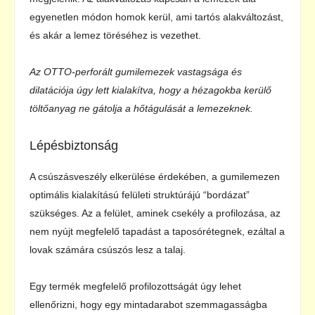
egyenetlen módon homok kerül, ami tartós alakváltozást,
és akár a lemez töréséhez is vezethet.
Az OTTO-perforált gumilemezek vastagsága és
dilatációja úgy lett kialakítva, hogy a hézagokba kerülő
töltőanyag ne gátolja a hőtágulását a lemezeknek.
Lépésbiztonság
A csúszásveszély elkerülése érdekében, a gumilemezen
optimális kialakítású felületi struktúrájú “bordázat”
szükséges. Az a felület, aminek csekély a profilozása, az
nem nyújt megfelelő tapadást a taposórétegnek, ezáltal a
lovak számára csúszós lesz a talaj.
Egy termék megfelelő profilozottságát úgy lehet
ellenőrizni, hogy egy mintadarabot szemmagasságba