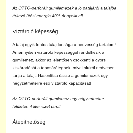
Az OTTO-perforált gumilemezek a ló patájáról a talajba
érkező ütési energia 40%-át nyelik el!
Víztároló képesség
A talaj egyik fontos tulajdonsága a nedvesség tartalom!
Amennyiben víztároló képességgel rendelkezik a
gumilemez, akkor az jelentősen csökkenti a gyors
kiszáradását a taposórétegnek, mivel alulról nedvesen
tartja a talajt. Hasonlítsa össze a gumilemezek egy
négyzetméterre eső víztároló kapacitását!
Az OTTO-perforált gumilemez egy négyzetméter
felületen 4 liter vizet tárol!
Átépíthetőség