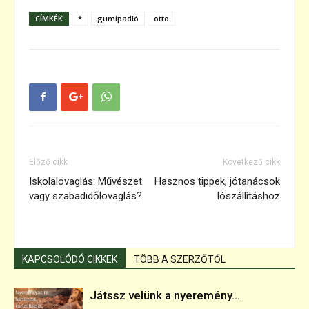
CÍMKÉK
*
gumipadló
otto
Előző cikk
Következő cikk
Iskolalovaglás: Művészet
Hasznos tippek, jótanácsok
vagy szabadidőlovaglás?
lószállításhoz
KAPCSOLÓDÓ CIKKEK
TÖBB A SZERZŐTŐL
Játssz velünk a nyeremény...