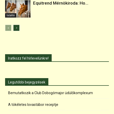
Equitrend Mérnökiroda: Ho...
Istálló
Iratkozz fel hírlevelünkre!
Legutóbbi bejegyzések
Bemutatkozik a Club Dobogómajor üdülőkomplexum
A tökéletes lovastábor receptje