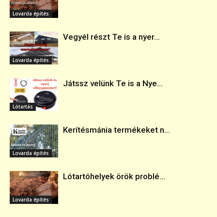
Lovarda építés
Vegyél részt Te is a nyer...
Lovarda építés
Játssz velünk Te is a Nye...
Lótartás
Kerítésmánia termékeket n...
Lovarda építés
Lótartóhelyek örök problé...
Lovarda építés