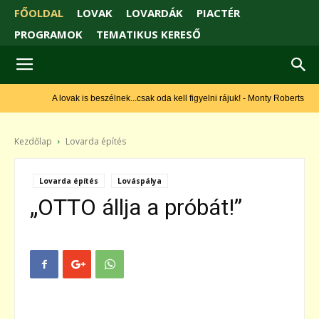
FŐOLDAL
LOVAK
LOVARDÁK
PIACTÉR
PROGRAMOK
TEMATIKUS KERESŐ
A lovak is beszélnek...csak oda kell figyelni rájuk! - Monty Roberts
Kezdőlap
Lovarda építés
Lovarda építés
Lováspálya
„OTTO állja a próbát!”