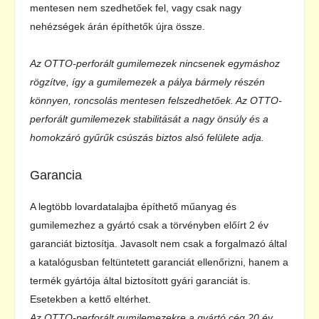
mentesen nem szedhetőek fel, vagy csak nagy
nehézségek árán építhetők újra össze.
Az OTTO-perforált gumilemezek nincsenek egymáshoz
rögzítve, így a gumilemezek a pálya bármely részén
könnyen, roncsolás mentesen felszedhetőek. Az OTTO-
perforált gumilemezek stabilitását a nagy önsúly és a
homokzáró gyűrűk csúszás biztos alsó felülete adja.
Garancia
A legtöbb lovardatalajba építhető műanyag és
gumilemezhez a gyártó csak a törvényben előírt 2 év
garanciát biztosítja. Javasolt nem csak a forgalmazó által
a katalógusban feltüntetett garanciát ellenőrizni, hanem a
termék gyártója által biztosított gyári garanciát is.
Esetekben a kettő eltérhet.
Az OTTO-perforált gumilemezekre a gyártó cég 20 év