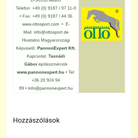
Telefon: +49 (0) 9187 / 97 11-0
• Fax: +49 (0) 9187 / 44 36
www.ottosport.com
• E-
Mail:
info@ottosport.de
Hivatalos Magyarországi
Képviselő:
PannonExpert Kft.
Kapcsolat:
Tasnádi
Gábor
építészmérnök
www.pannonexpert.hu
• Tel:
+36 20 924 94
89
•
info@pannonexpert.hu
Hozzászólások