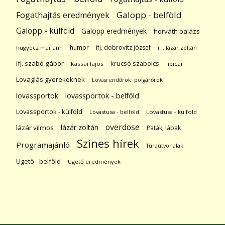
Galopp - belföld
Fogathajtás eredmények
Galopp - külföld
Galopp eredmények
horváth balázs
humor
ifj. dobrovitz józsef
hugyecz mariann
ifj. lázár zoltán
ifj. szabó gábor
krucsó szabolcs
kassai lajos
lipicai
Lovaglás gyerekeknek
Lovasrendőrök; polgárőrök
lovassportok
lovassportok - belföld
Lovassportok - külföld
Lovastusa - belföld
Lovastusa - külföld
overdose
lázár zoltán
lázár vilmos
Paták; lábak
Színes hírek
Programajánló
Túraútvonalak
Ügető - belföld
Ügető eredmények