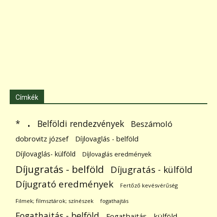
Címkék
.
Belföldi rendezvények
*
Beszámoló
dobrovitz józsef
Díjlovaglás - belföld
Díjlovaglás- külföld
Díjlovaglás eredmények
Díjugratás - belföld
Díjugratás - külföld
Díjugrató eredmények
Fertőző kevésvérűség
Filmek; filmsztárok; színészek
fogathajtás
Fogathajtás - belföld
Fogathajtás - külföld