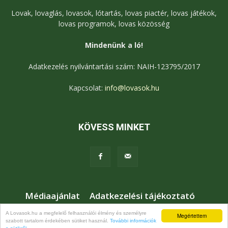
Lovak, lovaglás, lovasok, lótartás, lovas piactér, lovas játékok,
lovas programok, lovas közösség
Mindenünk a ló!
Adatkezelés nyilvántartási szám: NAIH-123795/2017
Kapcsolat:
info@lovasok.hu
KÖVESS MINKET
Médiaajánlat
Adatkezelési tájékoztató
Jogi nyilatkozat
Karrier
Kapcsolat
A Lovasok.hu a megfelelő felhasználói élmény és személyre
Megértettem
szabott tartalom érdekében sütiket használ.
További információk
© Lovasok.hu