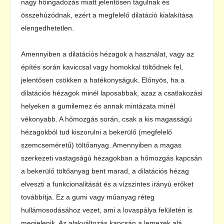
nagy hőingadozás miatt jelentősen tágulnak és
összehúzódnak, ezért a megfelelő dilatáció kialakítása
elengedhetetlen.
Amennyiben a dilatációs hézagok a használat, vagy az
építés során kaviccsal vagy homokkal töltődnek fel,
jelentősen csökken a hatékonyságuk. Előnyös, ha a
dilatációs hézagok minél laposabbak, azaz a csatlakozási
helyeken a gumilemez és annak mintázata minél
vékonyabb. A hőmozgás során, csak a kis magasságú
hézagokból tud kiszorulni a bekerülő (megfelelő
szemcseméretű) töltőanyag. Amennyiben a magas
szerkezeti vastagságú hézagokban a hőmozgás kapcsán
a bekerülő töltőanyag bent marad, a dilatációs hézag
elveszti a funkcionalitását és a vízszintes irányú erőket
továbbítja. Ez a gumi vagy műanyag réteg
hullámosodásához vezet, ami a lovaspálya felületén is
megjelenik. Az alakváltozás kapcsán a lemezek alá