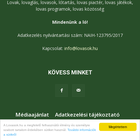
Lovak, lovaglás, lovasok, lótartás, lovas piactér, lovas játékok,
lovas programok, lovas közösség
Mindenünk a ló!
Adatkezelés nyilvántartási szám: NAIH-123795/2017
Kapcsolat:
info@lovasok.hu
KÖVESS MINKET
Médiaajánlat
Adatkezelési tájékoztató
Jogi nyilatkozat
Karrier
Kapcsolat
A Lovasok.hu a megfelelő felhasználói élmény és személyre
Megértettem
szabott tartalom érdekében sütiket használ.
További információk
© Lovasok.hu
a sütikről