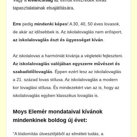
tapasztalatainak elsajátítására.
Erre
pedig
mindenki képes
! A 30, 40, 50 éves lovasok,
de akár az idősebbek is. Az iskolalovaglás nem erősport,
az iskolalovaglás észt és ügyességet kíván
.
Az iskolalovas a harmóniát kívánja a végleteki fejleszteni.
Az iskolalovaglás valójában egyszerre művészet és
szabadidőlovaglás
. Éppen ezért lesz az iskolalovaglás
a 21. század lovas stílusa. Az iskolalovaglás a modern
kor lovaglási stílusa. És mindezekért van az is, hogy az
iskolalovaglás egyben klasszikus lovaglás is.
Moys Elemér mondataival kívánok
mindenkinek boldog új évet:
“A lóidomítás útvesztőjéből az elméleti tudás, a