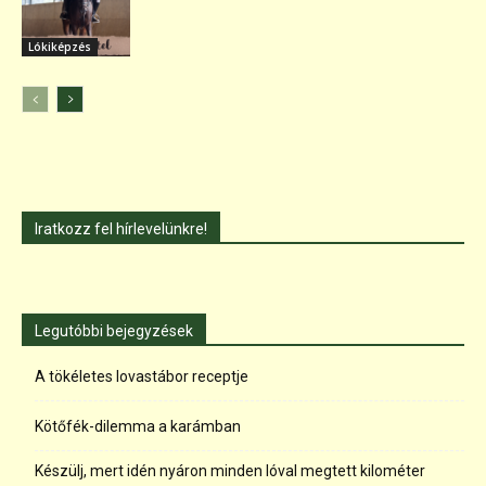
Lókiképzés
Iratkozz fel hírlevelünkre!
Legutóbbi bejegyzések
A tökéletes lovastábor receptje
Kötőfék-dilemma a karámban
Készülj, mert idén nyáron minden lóval megtett kilométer