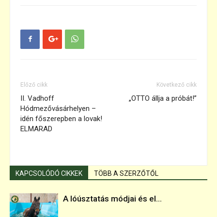
Előző cikk
Következő cikk
II. Vadhoff
„OTTO állja a próbát!”
Hódmezővásárhelyen –
idén főszerepben a lovak!
ELMARAD
KAPCSOLÓDÓ CIKKEK
TÖBB A SZERZŐTŐL
A lóúsztatás módjai és el...