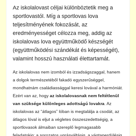
Az iskolalovast céljai különböztetik meg a
sportlovastól. Míg a sportlovas lova
teljesítményének fokozását, az
eredményességet célozza meg, addig az
iskolalovas lova együttműködő készségét
(együttműködési szándékát és képességét),
valamint hosszú használati élettartamát.
Az iskolalovas nem izomból és izzadságszaggal, hanem
a dolgok természetéből fakadó egyszerűséggel,
mondhatnám családiassággal keresi lovával a harmóniát.
Ezért van az, hogy
az iskolalovasnak nem feltétlenül
van szüksége különleges adottságú lovakra
. Az
iskolalovas az “átlagos” lóban is megtalálja a csodát, az
átlagos lóval is eljut a végletes összeszedettségig, a
sportlovasok álmaiban szereplő legmagasabb
feladatokig: a sorozatos ugrásváltásig, a vágtaperdülésig,