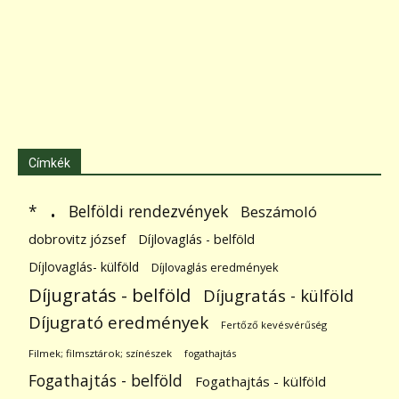
Címkék
.
Belföldi rendezvények
*
Beszámoló
dobrovitz józsef
Díjlovaglás - belföld
Díjlovaglás- külföld
Díjlovaglás eredmények
Díjugratás - belföld
Díjugratás - külföld
Díjugrató eredmények
Fertőző kevésvérűség
Filmek; filmsztárok; színészek
fogathajtás
Fogathajtás - belföld
Fogathajtás - külföld