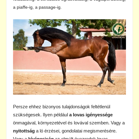
a piaffe-ig, a passage-ig.
Persze ehhez bizonyos tulajdonságok feltétlenül
szükségesek. Ilyen például
a lovas igényessége
önmagával, környezetével és lovával szemben. Vagy a
nyitottság
a ló érzései, gondolatai megismerésére.
Vagy a
kíváncsiság
az elmúlt évezredek lovas