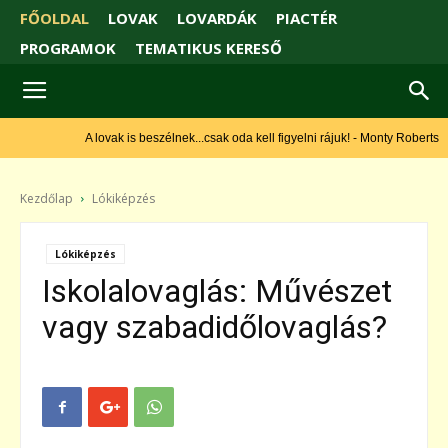
FŐOLDAL
LOVAK
LOVARDÁK
PIACTÉR
PROGRAMOK
TEMATIKUS KERESŐ
A lovak is beszélnek...csak oda kell figyelni rájuk! - Monty Roberts
Kezdőlap
Lókiképzés
Lókiképzés
Iskolalovaglás: Művészet
vagy szabadidőlovaglás?