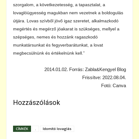
szorgalom, a következetesség, a tapasztalat, a
lovaglóügyesség magukban nem vezetnek a boldogulás
útjára. Lovas szívből jövő igaz szeretet, alkalmazkodó
megértés és megérző jóakarat is szükséges, mellyel a
szépséges, nemes és hozzánk ragaszkodó
munkatársunkat és fegyverbarátunkat, a lovat
megbecsülnünk és értékelnünk kell.”
.
2014.01.02. Forrás: Zabla&Kengyel Blog
Frissítve: 2022.08.04.
Fotó: Canva
Hozzászólások
CÍMKÉK
.
Idomító lovaglás