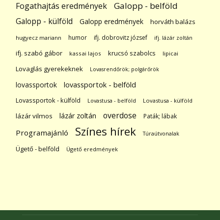
Galopp - belföld
Fogathajtás eredmények
Galopp - külföld
Galopp eredmények
horváth balázs
humor
ifj. dobrovitz józsef
hugyecz mariann
ifj. lázár zoltán
ifj. szabó gábor
krucsó szabolcs
kassai lajos
lipicai
Lovaglás gyerekeknek
Lovasrendőrök; polgárőrök
lovassportok
lovassportok - belföld
Lovassportok - külföld
Lovastusa - belföld
Lovastusa - külföld
overdose
lázár zoltán
lázár vilmos
Paták; lábak
Színes hírek
Programajánló
Túraútvonalak
Ügető - belföld
Ügető eredmények