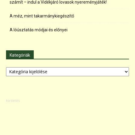
számít – indul a Vidékjáró lovasok nyereményjáték!
A méz, mint takarmánykiegészítő
A lóúsztatás módjai és előnyei
Kategóriák
Kategóriák