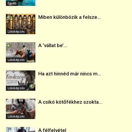
Egyéb
Miben különbözik a felsze...
Lókiképzés
A ‘vállat be’...
Lókiképzés
Ha azt hinnéd már nincs m...
Lókiképzés
A csikó kötőfékhez szokta...
Lókiképzés
A félfelvétel