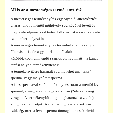
Mi is az a mesterséges termékenyítés?
A mesterséges termékenyítés egy olyan állattenyésztési
eljárás, ahol a méntől műhüvely segítségével levett és
megfelelő eljárásokkal tartósított spermát a sárló kancába
szakember helyezi be.
A mesterséges termékenyítés történhet a termékenyítő
állomáson is, de a gyakorlatban általában – a
későbbiekben említendő számos előnye miatt – a kanca
tartási helyén termékenyítenek.
A termékenyítésre használt sperma lehet un. “friss”
sperma, vagy mélyhűtött sperma.
A friss spermával való termékenyítés során a méntől levett
spermát, a megfelelő vizsgálatok után (“életképesség
vizsgálat”, termékenyítő adag meghatározása …stb.)
kihígítják, tartósítják. A sperma hígítására azért van
szükség, mert a levett sperma önmagában csak rövid