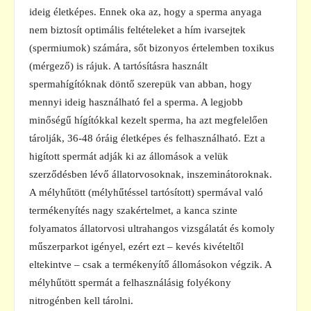
ideig életképes. Ennek oka az, hogy a sperma anyaga
nem biztosít optimális feltételeket a hím ivarsejtek
(spermiumok) számára, sőt bizonyos értelemben toxikus
(mérgező) is rájuk. A tartósításra használt
spermahígítóknak döntő szerepük van abban, hogy
mennyi ideig használható fel a sperma. A legjobb
minőségű hígítókkal kezelt sperma, ha azt megfelelően
tárolják, 36-48 óráig életképes és felhasználható. Ezt a
higított spermát adják ki az állomások a velük
szerződésben lévő állatorvosoknak, inszeminátoroknak.
A mélyhűtött (mélyhűtéssel tartósított) spermával való
termékenyítés nagy szakértelmet, a kanca szinte
folyamatos állatorvosi ultrahangos vizsgálatát és komoly
műszerparkot igényel, ezért ezt – kevés kivételtől
eltekintve – csak a termékenyítő állomásokon végzik. A
mélyhűtött spermát a felhasználásig folyékony
nitrogénben kell tárolni.