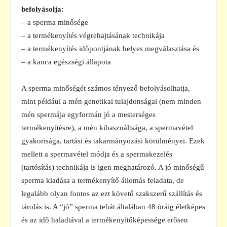
befolyásolja:
– a sperma minősége
– a termékenyítés végrehajtásának technikája
– a termékenyítés időpontjának helyes megválasztása és
– a kanca egészségi állapota
A sperma minőségét számos tényező befolyásolhatja,
mint például a mén genetikai tulajdonságai (nem minden
mén spermája egyformán jó a mesterséges
termékenyítésre), a mén kihasználtsága, a spermavétel
gyakorisága, tartási és takarmányozási körülményei. Ezek
mellett a spermavétel módja és a spermakezelés
(tartósítás) technikája is igen meghatározó. A jó minőségű
sperma kiadása a termékenyítő állomás feladata, de
legalább olyan fontos az ezt követő szakszerű szállítás és
tárolás is. A “jó” sperma tehát általában 48 óráig életképes
és az idő haladtával a termékenyítőképessége erősen