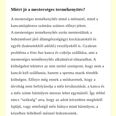
Miért jó a mesterséges termékenyítés?
A mesterséges termékenyítés mind a méntartó, mind a
kancatulajdonos számára számos előnyt jelent.
A mesterséges termékenyítés során mentesülünk a
fedeztetéssel járó állategészségügyi kockázatoktól és
egyéb (balesetekből adódó) veszélyektől is. Gyakran
probléma a friss fias kanca és csikója szállítása, ami a
mesterséges termékenyítés alkalmával elmaradhat. A
költségeket tekintve az sem utolsó szempont, hogy nem a
kancát kell szállítania, hanem a sperma utazik töredék
költségen. Előnye még ennek a módszernek, hogy a
távolság nem befolyásolja a mén kiválasztását, a kanca és
a mén szinte bármilyen messze lehet egymástól. Így többé
nincs “szükség” arra, hogy az adott körzetben megfelelő
fajtájú, vagy minőségű mén hiánya miatt bármilyen, a
közelben fellelhető ménnel fedeztessünk.