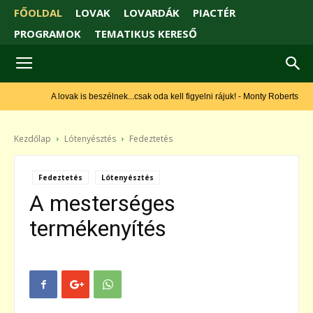
FŐOLDAL
LOVAK
LOVARDÁK
PIACTÉR
PROGRAMOK
TEMATIKUS KERESŐ
A lovak is beszélnek...csak oda kell figyelni rájuk! - Monty Roberts
Kezdőlap
Lótenyésztés
Fedeztetés
Fedeztetés
Lótenyésztés
A mesterséges
termékenyítés