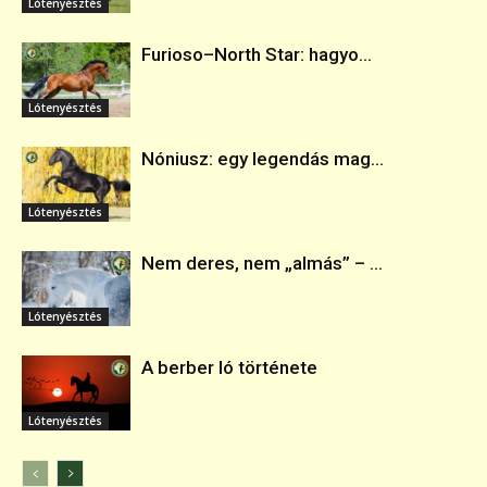
Lótenyésztés
Furioso–North Star: hagyo...
Lótenyésztés
Nóniusz: egy legendás mag...
Lótenyésztés
Nem deres, nem „almás” – ...
Lótenyésztés
A berber ló története
Lótenyésztés