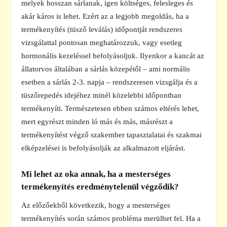
melyek hosszan sárlanak, igen költséges, felesleges és
akár káros is lehet. Ezért az a legjobb megoldás, ha a
termékenyítés (tüsző leválás) időpontját rendszeres
vizsgálattal pontosan meghatározzuk, vagy esetleg
hormonális kezeléssel befolyásoljuk. Ilyenkor a kancát az
állatorvos általában a sárlás közepétől – ami normális
esetben a sárlás 2-3. napja – rendszeresen vizsgálja és a
tüszőrepedés idejéhez minél közelebbi időpontban
termékenyíti. Természetesen ebben számos eltérés lehet,
mert egyrészt minden ló más és más, másrészt a
termékenyítést végző szakember tapasztalatai és szakmai
elképzelései is befolyásolják az alkalmazott eljárást.
Mi lehet az oka annak, ha a mesterséges
termékenyítés eredménytelenül végződik?
Az előzőekből következik, hogy a mesterséges
termékenyítés során számos probléma merülhet fel. Ha a