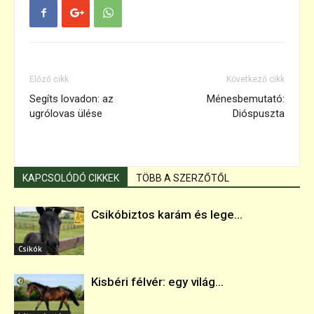
Előző cikk
Következő cikk
Segíts lovadon: az
Ménesbemutató:
ugrólovas ülése
Dióspuszta
KAPCSOLÓDÓ CIKKEK
TÖBB A SZERZŐTŐL
Csikóbiztos karám és lege...
Csikók
Kisbéri félvér: egy világ...