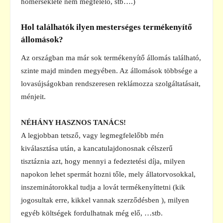
hőmérséklete nem megfelelő, stb….)
Hol találhatók ilyen mesterséges termékenyítő
állomások?
Az országban ma már sok termékenyítő állomás található,
szinte majd minden megyében. Az állomások többsége a
lovasújságokban rendszeresen reklámozza szolgáltatásait,
ménjeit.
NÉHÁNY HASZNOS TANÁCS!
A legjobban tetsző, vagy legmegfelelőbb mén
kiválasztása után, a kancatulajdonosnak célszerű
tisztáznia azt, hogy mennyi a fedeztetési díja, milyen
napokon lehet spermát hozni tőle, mely állatorvosokkal,
inszeminátorokkal tudja a lovát termékenyíttetni (kik
jogosultak erre, kikkel vannak szerződésben ), milyen
egyéb költségek fordulhatnak még elő, …stb.