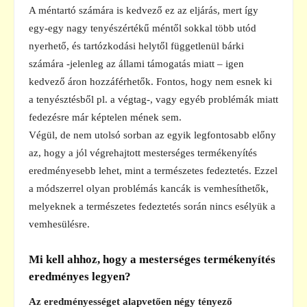
A méntartó számára is kedvező ez az eljárás, mert így
egy-egy nagy tenyészértékű méntől sokkal több utód
nyerhető, és tartózkodási helytől függetlenül bárki
számára -jelenleg az állami támogatás miatt – igen
kedvező áron hozzáférhetők. Fontos, hogy nem esnek ki
a tenyésztésből pl. a végtag-, vagy egyéb problémák miatt
fedezésre már képtelen mének sem.
Végül, de nem utolsó sorban az egyik legfontosabb előny
az, hogy a jól végrehajtott mesterséges termékenyítés
eredményesebb lehet, mint a természetes fedeztetés. Ezzel
a módszerrel olyan problémás kancák is vemhesíthetők,
melyeknek a természetes fedeztetés során nincs esélyük a
vemhesülésre.
Mi kell ahhoz, hogy a mesterséges termékenyítés
eredményes legyen?
Az eredményességet alapvetően négy tényező