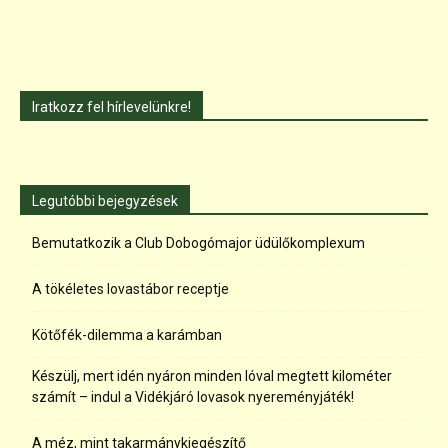
Iratkozz fel hírlevelünkre!
Legutóbbi bejegyzések
Bemutatkozik a Club Dobogómajor üdülőkomplexum
A tökéletes lovastábor receptje
Kötőfék-dilemma a karámban
Készülj, mert idén nyáron minden lóval megtett kilométer
számít – indul a Vidékjáró lovasok nyereményjáték!
A méz, mint takarmánykiegészítő