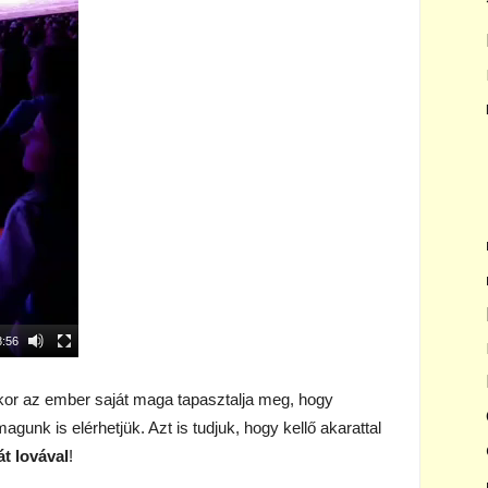
8:56
kor az ember saját maga tapasztalja meg, hogy
agunk is elérhetjük. Azt is tudjuk, hogy kellő akarattal
t lovával
!