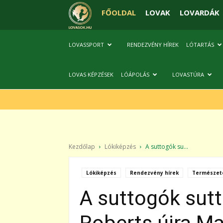
FŐOLDAL
LOVAK
LOVARDÁK
LOVASSPORT
RENDEZVÉNY HÍREK
LÓTARTÁS
LOVAS KÉPZÉSEK
LÓÁPOLÁS
LOVASTÚRA
Kezdőlap
Lókiképzés
A suttogók su...
Lókiképzés
Rendezvény hírek
Természete
A suttogók sut