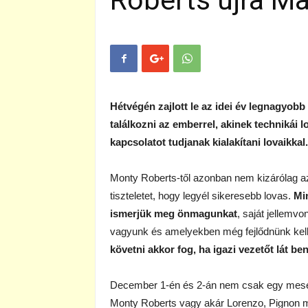
Roberts újra M
Hétvégén zajlott le az idei év legnagyob
találkozni az emberrel, akinek technikái 
kapcsolatot tudjanak kialakítani lovaikkal.
Monty Roberts-től azonban nem kizárólag a
tiszteletet, hogy legyél sikeresebb lovas.
Mi
ismerjük meg önmagunkat
, saját jellemv
vagyunk és amelyekben még fejlődnünk kell.
követni akkor fog, ha igazi vezetőt lát be
December 1-én és 2-án nem csak egy mesesz
Monty Roberts vagy akár Lorenzo, Pignon m