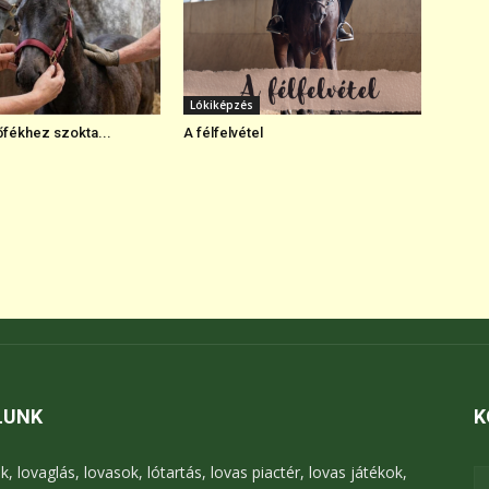
Lókiképzés
őfékhez szokta...
A félfelvétel
LUNK
K
k, lovaglás, lovasok, lótartás, lovas piactér, lovas játékok,