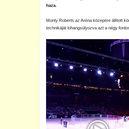
haza
.
Monty Roberts az Aréna közepére állított kö
technikáját kihangsúlyozva azt a négy fontos
Videólejátszó