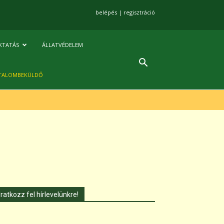
belépés
|
regisztráció
KTATÁS
ÁLLATVÉDELEM
TALOMBEKÜLDŐ
Iratkozz fel hírlevelünkre!