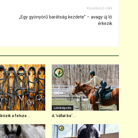
Következő cikk
„Egy gyönyörű barátság kezdete” – avagy új ló
érkezik
Lókiképzés
bözik a felsze...
A ‘vállat be’...