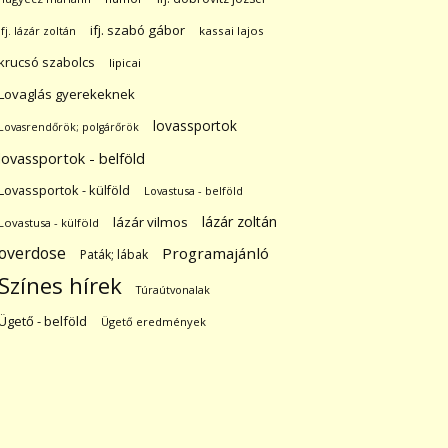
ifj. szabó gábor
ifj. lázár zoltán
kassai lajos
krucsó szabolcs
lipicai
Lovaglás gyerekeknek
lovassportok
Lovasrendőrök; polgárőrök
lovassportok - belföld
Lovassportok - külföld
Lovastusa - belföld
lázár zoltán
lázár vilmos
Lovastusa - külföld
overdose
Programajánló
Paták; lábak
Színes hírek
Túraútvonalak
Ügető - belföld
Ügető eredmények