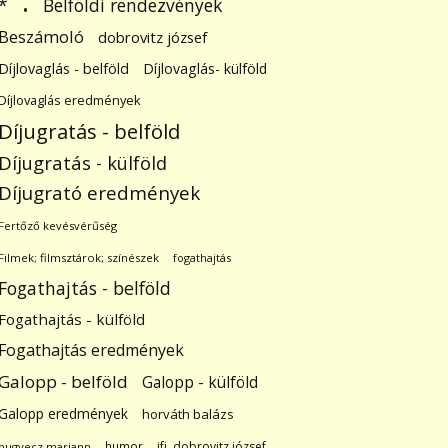
.
Belföldi rendezvények
*
Beszámoló
dobrovitz józsef
Díjlovaglás - belföld
Díjlovaglás- külföld
Díjlovaglás eredmények
Díjugratás - belföld
Díjugratás - külföld
Díjugrató eredmények
Fertőző kevésvérűség
Filmek; filmsztárok; színészek
fogathajtás
Fogathajtás - belföld
Fogathajtás - külföld
Fogathajtás eredmények
Galopp - belföld
Galopp - külföld
Galopp eredmények
horváth balázs
humor
ifj. dobrovitz józsef
hugyecz mariann