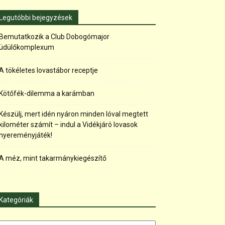
Legutóbbi bejegyzések
Bemutatkozik a Club Dobogómajor
üdülőkomplexum
A tökéletes lovastábor receptje
Kötőfék-dilemma a karámban
Készülj, mert idén nyáron minden lóval megtett
kilométer számít – indul a Vidékjáró lovasok
nyereményjáték!
A méz, mint takarmánykiegészítő
Kategóriák
tegóriák