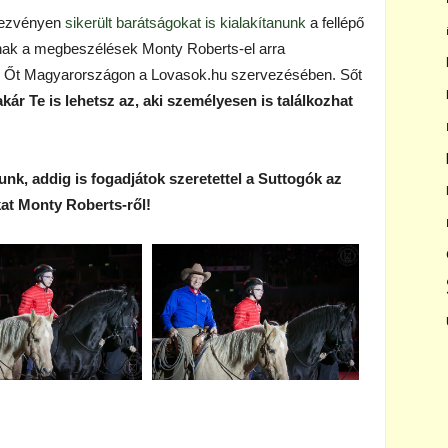
ndezvényen
sikerült barátságokat is kialakítanunk
a fellépő
lynak a megbeszélések Monty Roberts-el arra
uk Őt Magyarországon a Lovasok.hu szervezésében. Sőt
akár Te is lehetsz az, aki személyesen is találkozhat
unk, addig is fogadjátok szeretettel a Suttogók az
at Monty Roberts-ről!