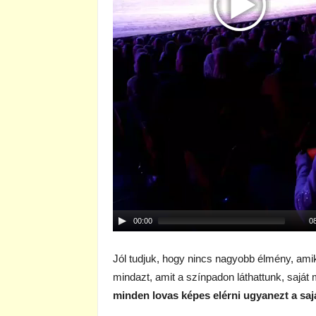
00:00
0
Jól tudjuk, hogy nincs nagyobb élmény, ami
mindazt, amit a színpadon láthattunk, saját m
minden lovas képes elérni ugyanezt a sajá