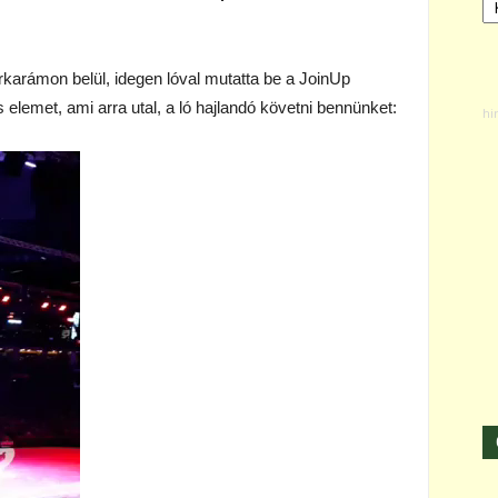
rkarámon belül, idegen lóval mutatta be a JoinUp
 elemet, ami arra utal, a ló hajlandó követni bennünket: