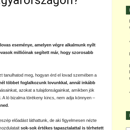
agyarországon?
b lovas eseménye, amelyen végre alkalmunk nyílt
lovasok millióinak segített már, hogy szorosabb
zt tanulhatod meg, hogyan érd el lovad szemében a
nél többet foglalkozunk lovunkkal, annál inkább
onásainkat, azokat a tulajdonságainkat, amikben jók
 A ló bizalma törékeny kincs, nem adja könnyen –
nned
.
ép előadást láthattunk, de aki figyelmesen nézte
Ka
ozdulatait
sok-sok értékes tapasztalattal is térhetett