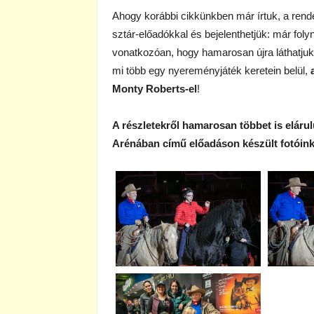
Ahogy korábbi cikkünkben már írtuk, a re
sztár-előadókkal és bejelenthetjük: már fo
vonatkozóan, hogy hamarosan újra láthatj
mi több egy nyereményjáték keretein belül,
Monty Roberts-el
!
A részletekről hamarosan többet is elárul
Arénában című előadáson készült fotóink