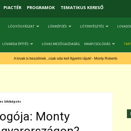
PIACTÉR
PROGRAMOK
TEMATIKUS KERESŐ
LÓGYÓGYÁSZAT
LÓKIKÉPZÉS
LÓTENYÉSZTÉS
LOVASO
LOVARDA ÉPÍTÉS
LOVAS MEZŐGAZDASÁG
KIKAPCSOLÓDÁS
TAR
A lovak is beszélnek...csak oda kell figyelni rájuk! - Monty Roberts
s lókiképzés
togója: Monty