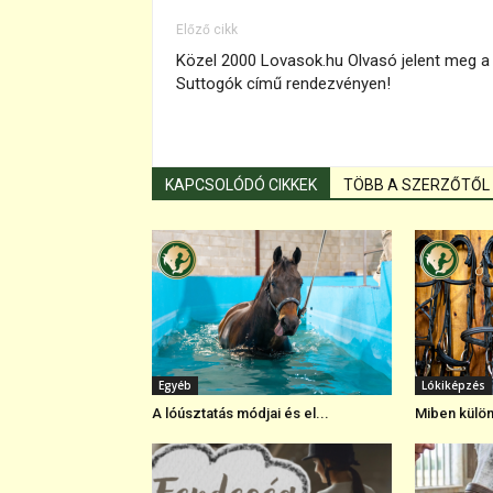
Előző cikk
Közel 2000 Lovasok.hu Olvasó jelent meg a
Suttogók című rendezvényen!
KAPCSOLÓDÓ CIKKEK
TÖBB A SZERZŐTŐL
Egyéb
Lókiképzés
A lóúsztatás módjai és el...
Miben külön