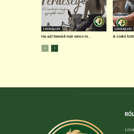
Lókiképzés
Lókiképzés
Ha azt hinnéd már nincs m...
A csikó köt
RÓ
Lova