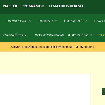
PIACTÉR
PROGRAMOK
TEMATIKUS KERESŐ
LÓGYÓGYÁSZAT
LÓKIKÉPZÉS
LÓTENYÉSZTÉS
LOVASO
LOVARDA ÉPÍTÉS
LOVAS MEZŐGAZDASÁG
KIKAPCSOLÓDÁS
TAR
A lovak is beszélnek...csak oda kell figyelni rájuk! - Monty Roberts