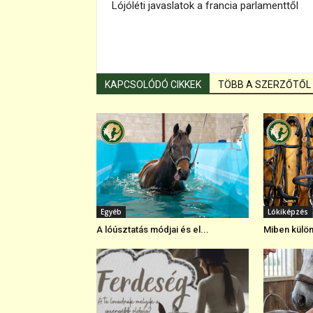
Lójóléti javaslatok a francia parlamenttől
KAPCSOLÓDÓ CIKKEK
TÖBB A SZERZŐTŐL
Egyéb
Lókiképzés
A lóúsztatás módjai és el...
Miben külön