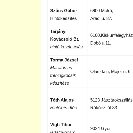
Szűcs Gábor
6900 Makó,
Hintókészítés
Aradi u. 87.
Tarjányi
6100,Kiskunfélegyház
Kovácsoló Bt.
Dobó u.11.
hintó kovácsolás
Torma József
Maraton és
Olaszfalu, Major u. 6.
tréningkocsik
készítése
Tóth Alajos
5123 Jászárokszállás
Hintókészítés
Rákóczi út 83.
Vígh Tibor
9024 Győr
jártatókocsik,