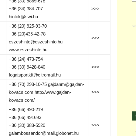
+36 (30) 9869-678
+36 (34) 384-707
>>>
hintok@swi.hu
+36 (20) 925-93-70
+36 (20)435-42-78
>>>
eszeshinto@eszeshinto.hu
www.eszeshinto.hu
+36 (24) 473-754
+36 (30) 9428-840
>>>
fogatsportkft@citromail.hu
+36 (70) 293-10-75 gajdanm@gajdan-
kovacs.com http://www.gajdan-
>>>
kovacs.com/
+36 (66) 490-219
+36 (66) 491693
s
+36 (30) 383-5920
>>>
galambossandor@mail.globonet.hu