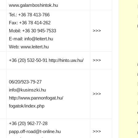
www.galamboshintok.hu
Tel.: +36 78 413-766
Fax: +36 78 414-262
Mobil: +36 30 945-7533
>>>
E-mail: info@leitert.hu
Web: www.leitert.hu
+36 (20) 532-50-91 http://hinto.uw.hu/
>>>
06/20/923-79-27
info@kusinszki.hu
>>>
http://www.pannonfogat.hu/
fogatok/index.php
+36 (20) 962-77-28
papp.off-road@t-online.hu
>>>