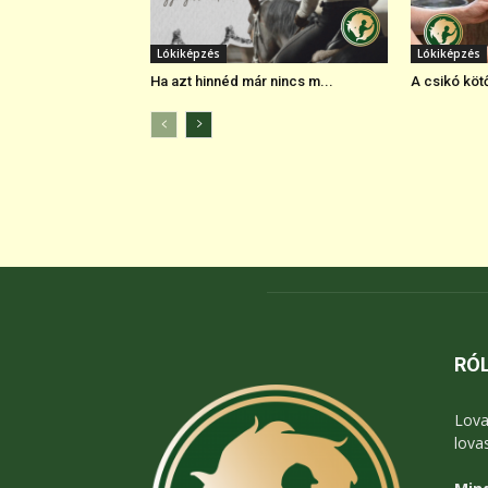
Lókiképzés
Lókiképzés
Ha azt hinnéd már nincs m...
A csikó köt
RÓ
Lova
lova