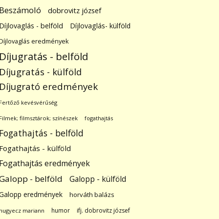
Beszámoló
dobrovitz józsef
Díjlovaglás - belföld
Díjlovaglás- külföld
Díjlovaglás eredmények
Díjugratás - belföld
Díjugratás - külföld
Díjugrató eredmények
Fertőző kevésvérűség
Filmek; filmsztárok; színészek
fogathajtás
Fogathajtás - belföld
Fogathajtás - külföld
Fogathajtás eredmények
Galopp - belföld
Galopp - külföld
Galopp eredmények
horváth balázs
humor
ifj. dobrovitz józsef
hugyecz mariann