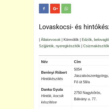
Lovaskocsi- és hintókés
|
Állatorvosok
| Körmölők |
Edzők, belovagl
Szíjjártók, nyeregkészítők
|
Csizmakészítők
Név
Cím
5054
Berényi Róbert
Jászalsószentgyörgy,
Hintókészítés
Fő út 58/a
Danka Gyula
2750 Nagykőrös,
Hintók, kocsik
Bálvány u. 77.
készítése