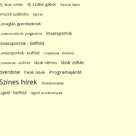
ifj. szabó gábor
ifj. lázár zoltán
kassai lajos
krucsó szabolcs
lipicai
Lovaglás gyerekeknek
lovassportok
Lovasrendőrök; polgárőrök
lovassportok - belföld
Lovassportok - külföld
Lovastusa - belföld
lázár zoltán
lázár vilmos
Lovastusa - külföld
overdose
Programajánló
Paták; lábak
Színes hírek
Túraútvonalak
Ügető - belföld
Ügető eredmények