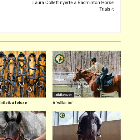
Laura Collett nyerte a Badminton Horse
Trials-t
Lókiképzés
bözik a felsze...
A ‘vállat be’...