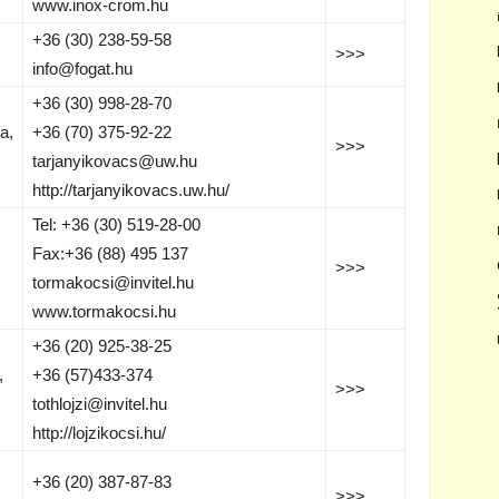
www.inox-crom.hu
+36 (30) 238-59-58
>>>
info@fogat.hu
+36 (30) 998-28-70
a,
+36 (70) 375-92-22
>>>
tarjanyikovacs@uw.hu
http://tarjanyikovacs.uw.hu/
Tel: +36 (30) 519-28-00
Fax:+36 (88) 495 137
>>>
tormakocsi@invitel.hu
www.tormakocsi.hu
+36 (20) 925-38-25
,
+36 (57)433-374
>>>
tothlojzi@invitel.hu
http://lojzikocsi.hu/
+36 (20) 387-87-83
>>>