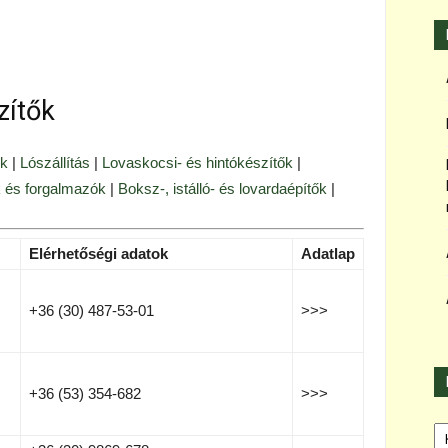
zítők
ók
|
Lószállítás
|
Lovaskocsi- és hintókészítők
|
 és forgalmazók
|
Boksz-, istálló- és lovardaépítők
|
Elérhetőségi adatok
Adatlap
+36 (30) 487-53-01
>>>
+36 (53) 354-682
>>>
Ka