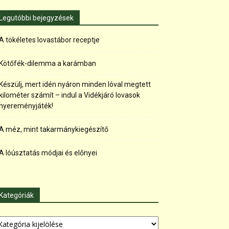
Legutóbbi bejegyzések
A tökéletes lovastábor receptje
Kötőfék-dilemma a karámban
Készülj, mert idén nyáron minden lóval megtett
kilométer számít – indul a Vidékjáró lovasok
nyereményjáték!
A méz, mint takarmánykiegészítő
A lóúsztatás módjai és előnyei
Kategóriák
tegóriák