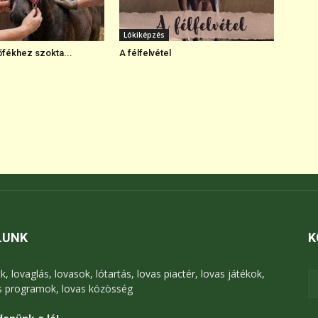
Lókiképzés
őfékhez szokta...
A félfelvétel
LUNK
K
k, lovaglás, lovasok, lótartás, lovas piactér, lovas játékok,
s programok, lovas közösség