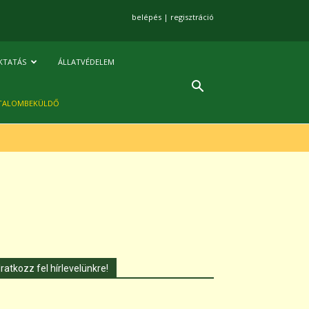
belépés
|
regisztráció
KTATÁS
ÁLLATVÉDELEM
TALOMBEKÜLDŐ
Iratkozz fel hírlevelünkre!