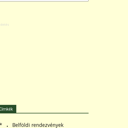
Címkék
.
Belföldi rendezvények
*