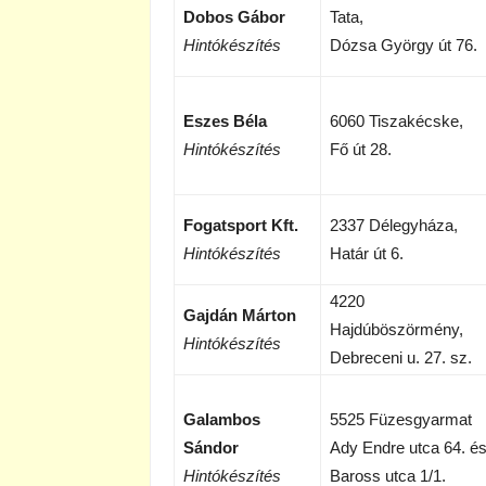
Dobos Gábor
Tata,
Hintókészítés
Dózsa György út 76.
Eszes Béla
6060 Tiszakécske,
Hintókészítés
Fő út 28.
Fogatsport Kft.
2337 Délegyháza,
Hintókészítés
Határ út 6.
4220
Gajdán Márton
Hajdúböszörmény,
Hintókészítés
Debreceni u. 27. sz.
Galambos
5525 Füzesgyarmat
Sándor
Ady Endre utca 64. é
Hintókészítés
Baross utca 1/1.