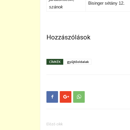
Bisinger sétány 12.
szánok
Hozzászólások
CÍMKÉK
gyűjtőoldalak
Előző cikk