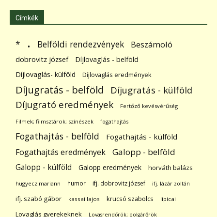
Címkék
.
Belföldi rendezvények
*
Beszámoló
dobrovitz józsef
Díjlovaglás - belföld
Díjlovaglás- külföld
Díjlovaglás eredmények
Díjugratás - belföld
Díjugratás - külföld
Díjugrató eredmények
Fertőző kevésvérűség
Filmek; filmsztárok; színészek
fogathajtás
Fogathajtás - belföld
Fogathajtás - külföld
Galopp - belföld
Fogathajtás eredmények
Galopp - külföld
Galopp eredmények
horváth balázs
humor
ifj. dobrovitz józsef
hugyecz mariann
ifj. lázár zoltán
ifj. szabó gábor
krucsó szabolcs
kassai lajos
lipicai
Lovaglás gyerekeknek
Lovasrendőrök; polgárőrök