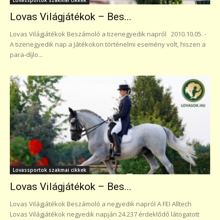
Lovas Világjátékok – Bes...
Lovas Világjátékok Beszámoló a tizenegyedik napról 2010.10.05. -
A tizenegyedik nap a Játékokon történelmi esemény volt, hiszen a
para-díjlo...
Lovassportok szakmai cikkek
Lovas Világjátékok – Bes...
Lovas Világjátékok Beszámoló a negyedik napról A FEI Alltech
Lovas Világjátékok negyedik napján 24.237 érdeklődő látogatott