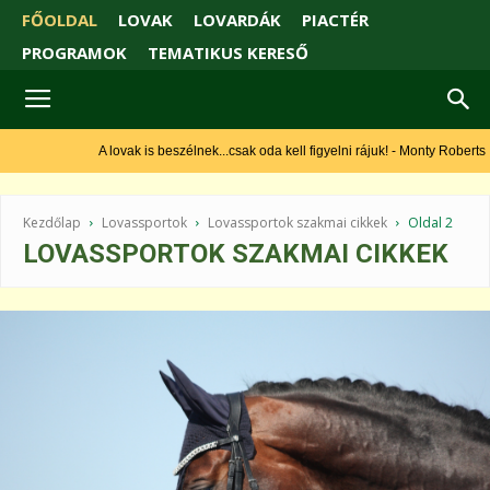
FŐOLDAL
LOVAK
LOVARDÁK
PIACTÉR
PROGRAMOK
TEMATIKUS KERESŐ
A lovak is beszélnek...csak oda kell figyelni rájuk! - Monty Roberts
Kezdőlap
Lovassportok
Lovassportok szakmai cikkek
Oldal 2
LOVASSPORTOK SZAKMAI CIKKEK