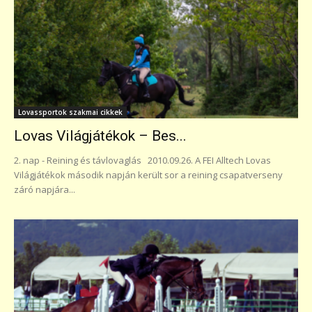
Lovassportok szakmai cikkek
Lovas Világjátékok – Bes...
2. nap - Reining és távlovaglás 2010.09.26. A FEI Alltech Lovas
Világjátékok második napján került sor a reining csapatverseny
záró napjára...