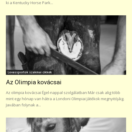
ki a Kentucky Horse Park...
Lovassportok szakmai cikkek
Az Olimpia kovácsai
Az olimpia kovácsai Éjjel-nappal szolgálatban Már csak alig több
mint egy hónap van hátra a Londoni Olimpiai Játékok megnyitójáig.
Javában folynak a...