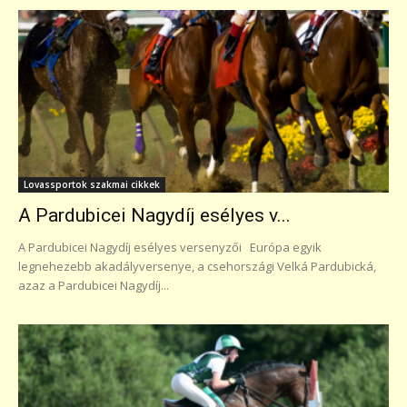
Lovassportok szakmai cikkek
A Pardubicei Nagydíj esélyes v...
A Pardubicei Nagydíj esélyes versenyzői Európa egyik
legnehezebb akadályversenye, a csehországi Velká Pardubická,
azaz a Pardubicei Nagydíj...