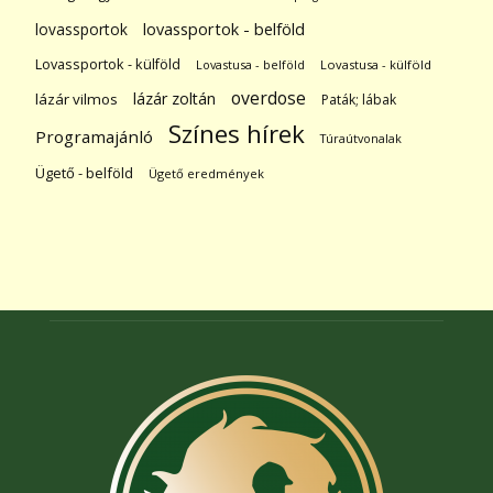
lovassportok
lovassportok - belföld
Lovassportok - külföld
Lovastusa - belföld
Lovastusa - külföld
overdose
lázár zoltán
lázár vilmos
Paták; lábak
Színes hírek
Programajánló
Túraútvonalak
Ügető - belföld
Ügető eredmények