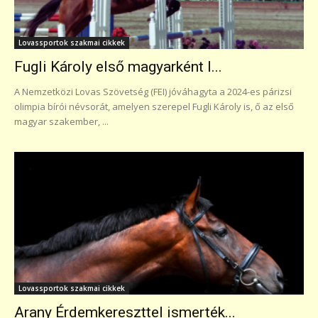
Lovassportok szakmai cikkek
Fugli Károly első magyarként l...
A Nemzetközi Lovas Szövetség (FEI) jóváhagyta a 2024-es párizsi
olimpia bírói névsorát, amelyen szerepel Fugli Károly is, ő az első
magyar szakember, ...
Lovassportok szakmai cikkek
Arany Érdemkereszttel ismerték...