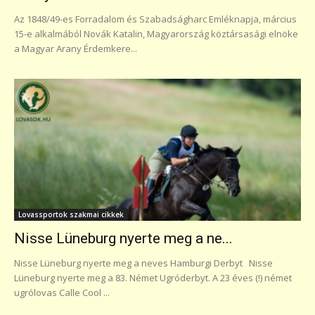
Az 1848/49-es Forradalom és Szabadságharc Emléknapja, március
15-e alkalmából Novák Katalin, Magyarország köztársasági elnöke
a Magyar Arany Érdemkere...
Lovassportok szakmai cikkek
Nisse Lüneburg nyerte meg a ne...
Nisse Lüneburg nyerte meg a neves Hamburgi Derbyt Nisse
Lüneburg nyerte meg a 83. Német Ugróderbyt. A 23 éves (!) német
ugrólovas Calle Cool ...