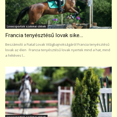
Lovassportok szakmai cikkek
Francia tenyésztésű lovak sike...
Beszámoló a Fiatal Lovak Világbajnokságáról Francia tenyésztésű
lovak az élen Francia tenyésztésű lovak nyertek mind a hat, mind
a hétéves l...
Lovassportok szakmai cikkek