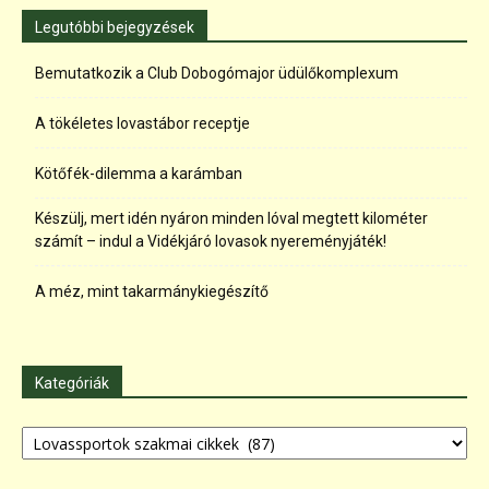
Legutóbbi bejegyzések
Bemutatkozik a Club Dobogómajor üdülőkomplexum
A tökéletes lovastábor receptje
Kötőfék-dilemma a karámban
Készülj, mert idén nyáron minden lóval megtett kilométer
számít – indul a Vidékjáró lovasok nyereményjáték!
A méz, mint takarmánykiegészítő
Kategóriák
Kategóriák