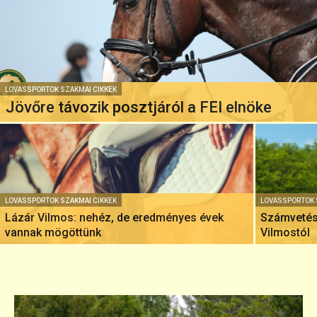
LOVASSPORTOK SZAKMAI CIKKEK
Jövőre távozik posztjáról a FEI elnöke
LOVASSPORTOK SZAKMAI CIKKEK
LOVASSPORTOK 
Lázár Vilmos: nehéz, de eredményes évek
Számvetés 
vannak mögöttünk
Vilmostól