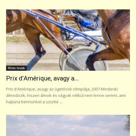
Híres lovak
Prix d’Amérique, avagy a...
Prix d'Amérique, avagy az ügetősök olimpiája, 2007 Mindenki
álmodozik, hiszen álmok és vágyak nélkül nem lenne semmi, ami
hajtana bennünket a szürke ...