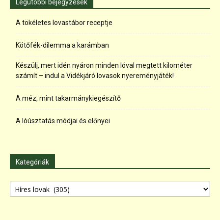
Legutóbbi bejegyzések
A tökéletes lovastábor receptje
Kötőfék-dilemma a karámban
Készülj, mert idén nyáron minden lóval megtett kilométer
számít – indul a Vidékjáró lovasok nyereményjáték!
A méz, mint takarmánykiegészítő
A lóúsztatás módjai és előnyei
Kategóriák
Kategóriák