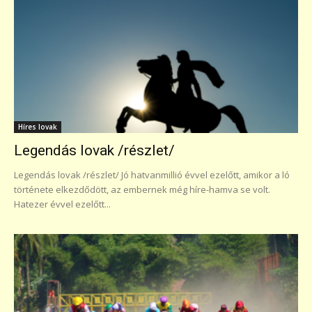
Híres lovak
Legendás lovak /részlet/
Legendás lovak /részlet/ Jó hatvanmillió évvel ezelőtt, amikor a ló
története elkezdődött, az embernek még híre-hamva se volt.
Hatezer évvel ezelőtt...