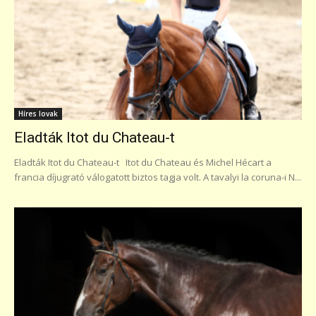
Híres lovak
Eladták Itot du Chateau-t
Eladták Itot du Chateau-t Itot du Chateau és Michel Hécart a
francia díjugrató válogatott biztos tagja volt. A tavalyi la coruna-i N...