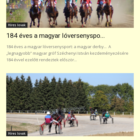
Híres lovak
184 éves a magyar lóversenyspo...
184 éves a magyar lóversenysport: a magyar derby... A
„legnagyobb” magyar gróf Széchenyi István kezdeményezésére
184 évvel ezelőtt rendeztek először...
Híres lovak