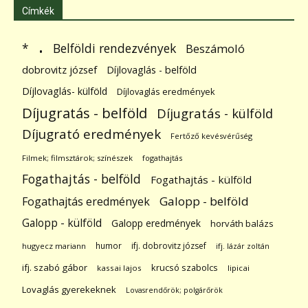
Címkék
.
Belföldi rendezvények
*
Beszámoló
dobrovitz józsef
Díjlovaglás - belföld
Díjlovaglás- külföld
Díjlovaglás eredmények
Díjugratás - belföld
Díjugratás - külföld
Díjugrató eredmények
Fertőző kevésvérűség
Filmek; filmsztárok; színészek
fogathajtás
Fogathajtás - belföld
Fogathajtás - külföld
Galopp - belföld
Fogathajtás eredmények
Galopp - külföld
Galopp eredmények
horváth balázs
humor
ifj. dobrovitz józsef
hugyecz mariann
ifj. lázár zoltán
ifj. szabó gábor
krucsó szabolcs
kassai lajos
lipicai
Lovaglás gyerekeknek
Lovasrendőrök; polgárőrök