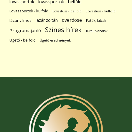
lovassportok
lovassportok - belföld
Lovassportok - külföld
Lovastusa - belföld
Lovastusa - külföld
overdose
lázár zoltán
lázár vilmos
Paták; lábak
Színes hírek
Programajánló
Túraútvonalak
Ügető - belföld
Ügető eredmények