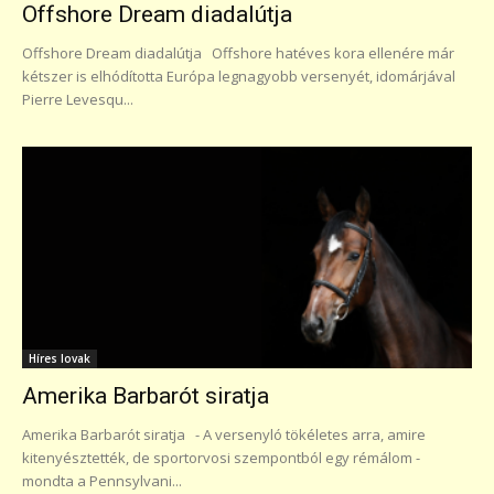
Offshore Dream diadalútja
Offshore Dream diadalútja Offshore hatéves kora ellenére már
kétszer is elhódította Európa legnagyobb versenyét, idomárjával
Pierre Levesqu...
Híres lovak
Amerika Barbarót siratja
Amerika Barbarót siratja - A versenyló tökéletes arra, amire
kitenyésztették, de sportorvosi szempontból egy rémálom -
mondta a Pennsylvani...