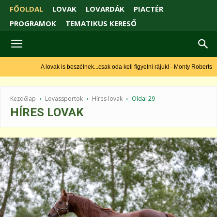
FŐOLDAL
LOVAK
LOVARDÁK
PIACTÉR
PROGRAMOK
TEMATIKUS KERESŐ
A lovak is beszélnek...csak oda kell figyelni rájuk! - Monty Roberts
Kezdőlap
Lovassportok
Híres lovak
Oldal 29
HÍRES LOVAK