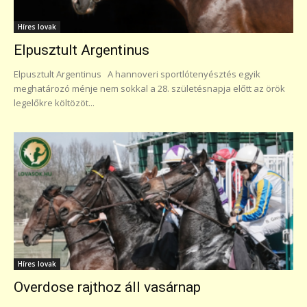
Híres lovak
Elpusztult Argentinus
Elpusztult Argentinus A hannoveri sportlótenyésztés egyik
meghatározó ménje nem sokkal a 28. születésnapja előtt az örök
legelőkre költözöt...
Híres lovak
Overdose rajthoz áll vasárnap