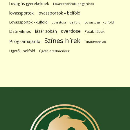
Lovaglás gyerekeknek
Lovasrendőrök; polgárőrök
lovassportok
lovassportok - belföld
Lovassportok - külföld
Lovastusa - belföld
Lovastusa - külföld
overdose
lázár zoltán
lázár vilmos
Paták; lábak
Színes hírek
Programajánló
Túraútvonalak
Ügető - belföld
Ügető eredmények