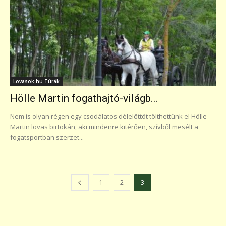
Lovasok.hu Túrák
Hölle Martin fogathajtó-világb...
Nem is olyan régen egy csodálatos délelőttöt tölthettünk el Hölle
Martin lovas birtokán, aki mindenre kitérően, szívből mesélt a
fogatsportban szerzet...
1
2
3