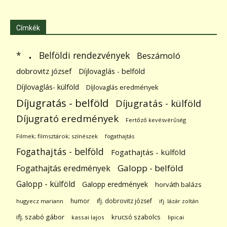
Címkék
.
Belföldi rendezvények
*
Beszámoló
dobrovitz józsef
Díjlovaglás - belföld
Díjlovaglás- külföld
Díjlovaglás eredmények
Díjugratás - belföld
Díjugratás - külföld
Díjugrató eredmények
Fertőző kevésvérűség
Filmek; filmsztárok; színészek
fogathajtás
Fogathajtás - belföld
Fogathajtás - külföld
Galopp - belföld
Fogathajtás eredmények
Galopp - külföld
Galopp eredmények
horváth balázs
humor
ifj. dobrovitz józsef
hugyecz mariann
ifj. lázár zoltán
ifj. szabó gábor
krucsó szabolcs
kassai lajos
lipicai