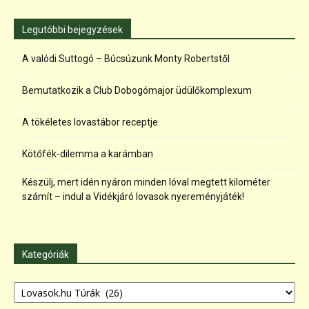
Legutóbbi bejegyzések
A valódi Suttogó – Búcsúzunk Monty Robertstől
Bemutatkozik a Club Dobogómajor üdülőkomplexum
A tökéletes lovastábor receptje
Kötőfék-dilemma a karámban
Készülj, mert idén nyáron minden lóval megtett kilométer
számít – indul a Vidékjáró lovasok nyereményjáték!
Kategóriák
Kategóriák