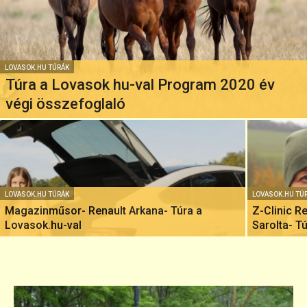
LOVASOK.HU TÚRÁK
Túra a Lovasok hu-val Program 2020 év
végi összefoglaló
LOVASOK.HU TÚRÁK
LOVASOK.HU TÚ
Magazinműsor- Renault Arkana- Túra a
Z-Clinic R
Lovasok.hu-val
Sarolta- T