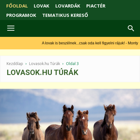
FŐOLDAL
LOVAK
LOVARDÁK
PIACTÉR
PROGRAMOK
TEMATIKUS KERESŐ
A lovak is beszélnek...csak oda kell figyelni rájuk! - Monty
Roberts
Kezdőlap
Lovasok.hu Túrák
Oldal 3
LOVASOK.HU TÚRÁK