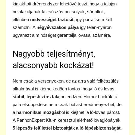
kialakított drénrendszer lehetővé teszi, hogy a talajon
ne alakuljanak ki csúszós pocsolyák, sárfoltok,
ellenben
nedvességet biztosít
, így porral sem kell
számolni. A
négyévszakos pálya
így télen-nyáron
ugyanazt a minőséget garantálja lovasai számára.
Nagyobb teljesítményt,
alacsonyabb kockázat!
Nem csak a versenyeken, de az arra való felkészülés
alkalmával is kiemelkedően fontos, hogy ló és lovas
stabil, lépésbiztos talaj
on eddzen. Homokbuckák, a
pata elsüppedése nem csak botlást eredményezhet, de
a
harmonikus mozgás
ból is kiejtheti a ló-lovas párost.
A PannonExpert Kft.-n keresztül elérhető lovaglópályák
5 lépcsős felülettel biztosítják a ló lépésbiztonságát
.