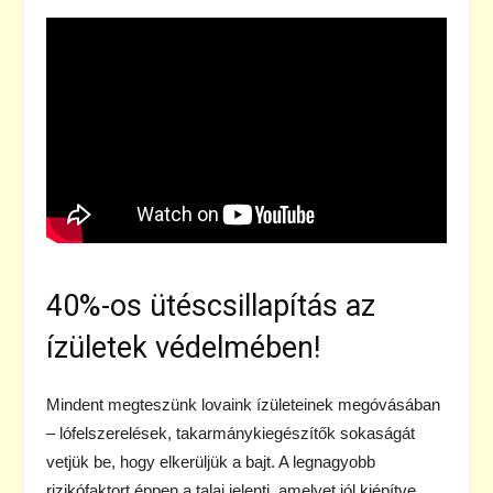
40%-os ütéscsillapítás az
ízületek védelmében!
Mindent megteszünk lovaink ízületeinek megóvásában
– lófelszerelések, takarmánykiegészítők sokaságát
vetjük be, hogy elkerüljük a bajt. A legnagyobb
rizikófaktort éppen a talaj jelenti, amelyet jól kiépítve