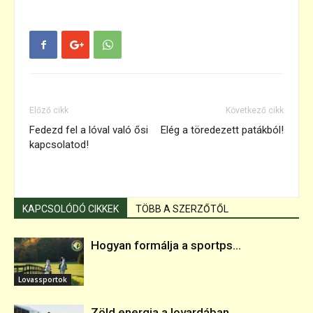
Előző cikk
Következő cikk
Fedezd fel a lóval való ősi
Elég a töredezett patákból!
kapcsolatod!
KAPCSOLÓDÓ CIKKEK
TÖBB A SZERZŐTŐL
Hogyan formálja a sportps...
Lovassportok
Zöld energia a lovardában...