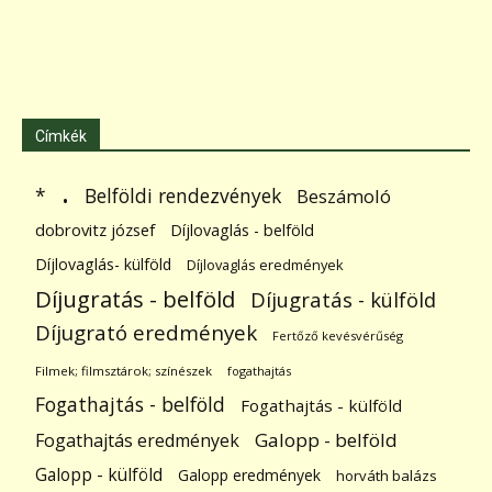
Címkék
.
Belföldi rendezvények
*
Beszámoló
dobrovitz józsef
Díjlovaglás - belföld
Díjlovaglás- külföld
Díjlovaglás eredmények
Díjugratás - belföld
Díjugratás - külföld
Díjugrató eredmények
Fertőző kevésvérűség
Filmek; filmsztárok; színészek
fogathajtás
Fogathajtás - belföld
Fogathajtás - külföld
Galopp - belföld
Fogathajtás eredmények
Galopp - külföld
Galopp eredmények
horváth balázs