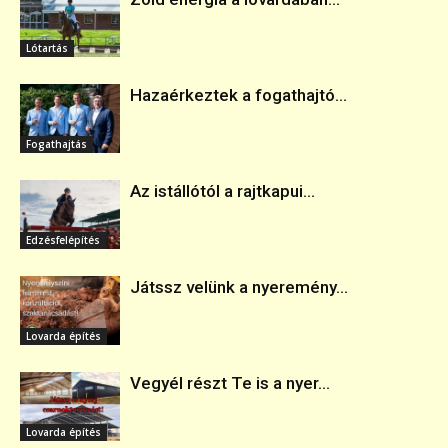
Lótartás
Hazaérkeztek a fogathajtó...
Fogathajtás
Az istállótól a rajtkapui...
Edzésfelépítés
Játssz velünk a nyeremény...
Lovarda építés
Vegyél részt Te is a nyer...
Lovarda építés