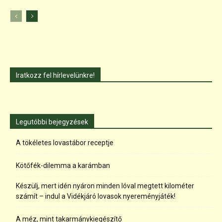
Iratkozz fel hírlevelünkre!
Legutóbbi bejegyzések
A tökéletes lovastábor receptje
Kötőfék-dilemma a karámban
Készülj, mert idén nyáron minden lóval megtett kilométer
számít – indul a Vidékjáró lovasok nyereményjáték!
A méz, mint takarmánykiegészítő