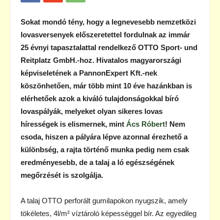
Sokat mondó tény, hogy a legnevesebb nemzetközi
lovasversenyek előszeretettel fordulnak az immár
25 évnyi tapasztalattal rendelkező OTTO Sport- und
Reitplatz GmbH.-hoz. Hivatalos magyarországi
képviseletének a PannonExpert Kft.-nek
köszönhetően, már több mint 10 éve hazánkban is
elérhetőek azok a kiváló tulajdonságokkal bíró
lovaspályák, melyeket olyan sikeres lovas
hírességek is elismernek, mint
Ács Róbert
! Nem
csoda, hiszen a pályára lépve azonnal érezhető a
különbség, a rajta történő munka pedig nem csak
eredményesebb, de a talaj a ló egészségének
megőrzését is szolgálja.
A talaj OTTO perforált gumilapokon nyugszik, amely
tökéletes, 4l/m² víztároló képességgel bír. Az egyedileg