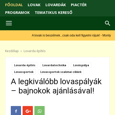
FŐOLDAL
LOVAK
LOVARDÁK
PIACTÉR
PROGRAMOK
TEMATIKUS KERESŐ
A lovak is beszélnek...csak oda kell figyelni rájuk! - Monty Roberts
Kezdőlap
Lovarda építés
Lovarda építés
Lovardatechnika
Lováspálya
Lovassportok
Lovassportok szakmai cikkek
A legkiválóbb lovaspályák
– bajnokok ajánlásával!