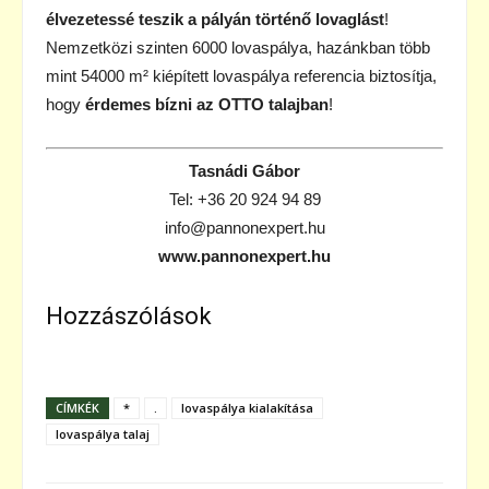
élvezetessé teszik a pályán történő lovaglást
!
Nemzetközi szinten 6000 lovaspálya, hazánkban több
mint 54000 m² kiépített lovaspálya referencia biztosítja,
hogy
érdemes bízni az OTTO talajban
!
Tasnádi Gábor
Tel: +36 20 924 94 89
info@pannonexpert.hu
www.pannonexpert.hu
Hozzászólások
CÍMKÉK
*
.
lovaspálya kialakítása
lovaspálya talaj