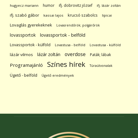
humor
ifj. dobrovitz józsef
hugyecz mariann
ifj. lázár zoltán
ifj. szabó gábor
krucsó szabolcs
kassai lajos
lipicai
Lovaglás gyerekeknek
Lovasrendőrök; polgárőrök
lovassportok
lovassportok - belföld
Lovassportok - külföld
Lovastusa - belföld
Lovastusa - külföld
overdose
lázár zoltán
lázár vilmos
Paták; lábak
Színes hírek
Programajánló
Túraútvonalak
Ügető - belföld
Ügető eredmények