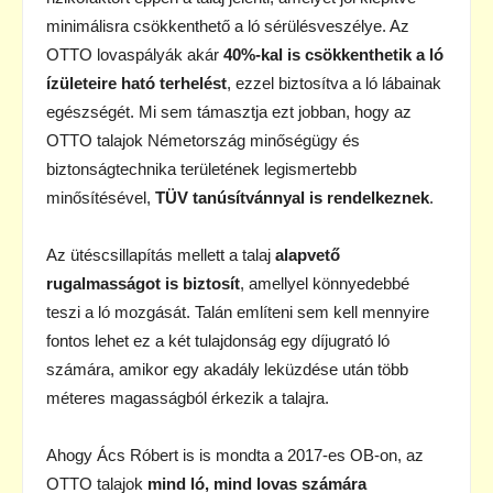
minimálisra csökkenthető a ló sérülésveszélye. Az
OTTO lovaspályák akár
40%-kal is csökkenthetik a ló
ízületeire ható terhelést
, ezzel biztosítva a ló lábainak
egészségét. Mi sem támasztja ezt jobban, hogy az
OTTO talajok Németország minőségügy és
biztonságtechnika területének legismertebb
minősítésével,
TÜV tanúsítvánnyal is rendelkeznek
.
Az ütéscsillapítás mellett a talaj
alapvető
rugalmasságot is biztosít
, amellyel könnyedebbé
teszi a ló mozgását. Talán említeni sem kell mennyire
fontos lehet ez a két tulajdonság egy díjugrató ló
számára, amikor egy akadály leküzdése után több
méteres magasságból érkezik a talajra.
Ahogy Ács Róbert is is mondta a 2017-es OB-on, az
OTTO talajok
mind ló, mind lovas számára