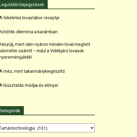
Legutóbbi bejegyzések
A tökéletes lovastábor receptje
Kötőfék-dilemma a karámban
Készülj, mert idén nyáron minden lóval megtett
kilométer számít – indul a Vidékjáró lovasok
nyereményjáték!
A méz, mint takarmánykiegészítő
A lóúsztatás módjai és előnyei
Kategóriák
tegóriák