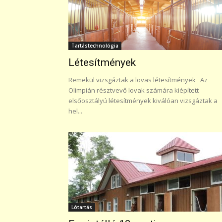
Tartástechnológia
Létesítmények
Remekül vizsgáztak a lovas létesítmények Az
Olimpián résztvevő lovak számára kiépített
elsőosztályú létesítmények kiválóan vizsgáztak a
hel...
Lótartás