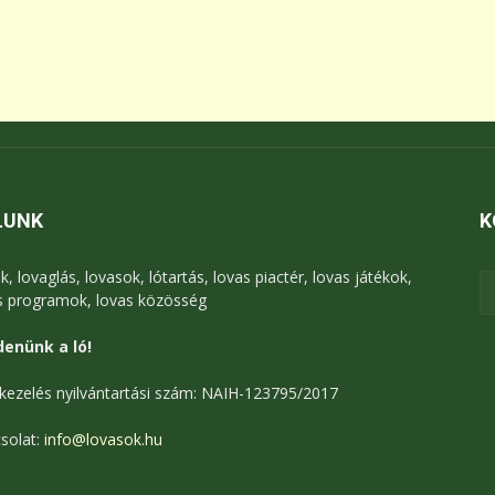
LUNK
K
k, lovaglás, lovasok, lótartás, lovas piactér, lovas játékok,
s programok, lovas közösség
enünk a ló!
kezelés nyilvántartási szám: NAIH-123795/2017
solat:
info@lovasok.hu