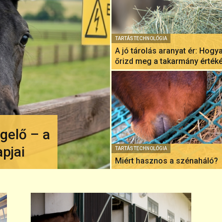
TARTÁSTECHNOLÓGIA
A jó tárolás aranyat ér: Hogy
őrizd meg a takarmány értéké
gelő – a
pjai
TARTÁSTECHNOLÓGIA
Miért hasznos a szénaháló?