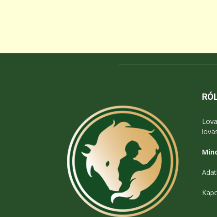
RÓ
Lova
lova
Mind
Adat
Kapc