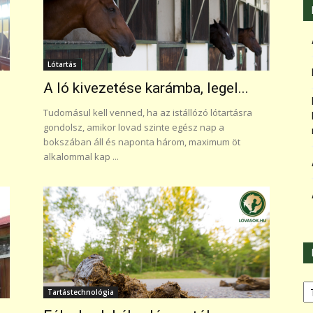
Lótartás
A ló kivezetése karámba, legel...
Tudomásul kell venned, ha az istállózó lótartásra
gondolsz, amikor lovad szinte egész nap a
bokszában áll és naponta három, maximum öt
alkalommal kap ...
Ka
Tartástechnológia