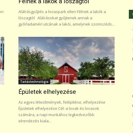
Félnek a lakók a lószagtól
lon
Aláírásgyűjtés a lovaspark ellen Félnek a lakók a
lószagtól Aláírásokat gyűjtenek annak a
győrladaméri utcának a lakói, amelynek szomszéds...
Tartástechnológia
Épületek elhelyezése
Az egyes létesítmények, felépítése, elhelyezése
Épületek elhelyezése Cél: a lovak és lovasok
számára, a napi munkához legkedvezőbb
elrendezés kiala...