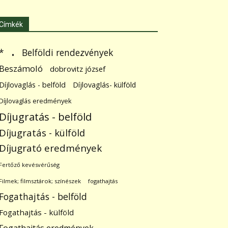
Címkék
.
Belföldi rendezvények
*
Beszámoló
dobrovitz józsef
Díjlovaglás - belföld
Díjlovaglás- külföld
Díjlovaglás eredmények
Díjugratás - belföld
Díjugratás - külföld
Díjugrató eredmények
Fertőző kevésvérűség
Filmek; filmsztárok; színészek
fogathajtás
Fogathajtás - belföld
Fogathajtás - külföld