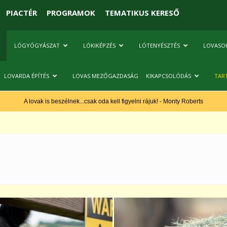
PIACTÉR
PROGRAMOK
TEMATIKUS KERESŐ
LÓGYÓGYÁSZAT
LÓKIKÉPZÉS
LÓTENYÉSZTÉS
LOVASO
LOVARDA ÉPÍTÉS
LOVAS MEZŐGAZDASÁG
KIKAPCSOLÓDÁS
TAR
A lovak is beszélnek...csak oda kell figyelni rájuk! - Monty Roberts