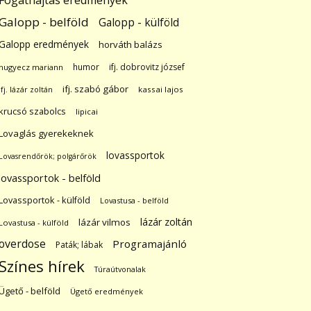
Fogathajtás eredmények
Galopp - belföld
Galopp - külföld
Galopp eredmények
horváth balázs
humor
ifj. dobrovitz józsef
hugyecz mariann
ifj. szabó gábor
ifj. lázár zoltán
kassai lajos
krucsó szabolcs
lipicai
Lovaglás gyerekeknek
lovassportok
Lovasrendőrök; polgárőrök
lovassportok - belföld
Lovassportok - külföld
Lovastusa - belföld
lázár zoltán
lázár vilmos
Lovastusa - külföld
overdose
Programajánló
Paták; lábak
Színes hírek
Túraútvonalak
Ügető - belföld
Ügető eredmények