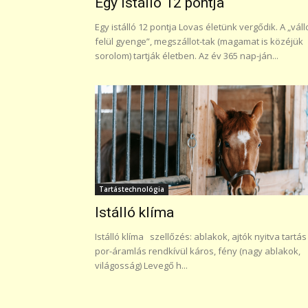
Egy istálló 12 pontja
Egy istálló 12 pontja Lovas életünk vergődik. A „vál
felül gyenge”, megszállot-tak (magamat is közéjük
sorolom) tartják életben. Az év 365 nap-ján...
Tartástechnológia
Istálló klíma
Istálló klíma szellőzés: ablakok, ajtók nyitva tartás
por-áramlás rendkívül káros, fény (nagy ablakok,
világosság) Levegő h...