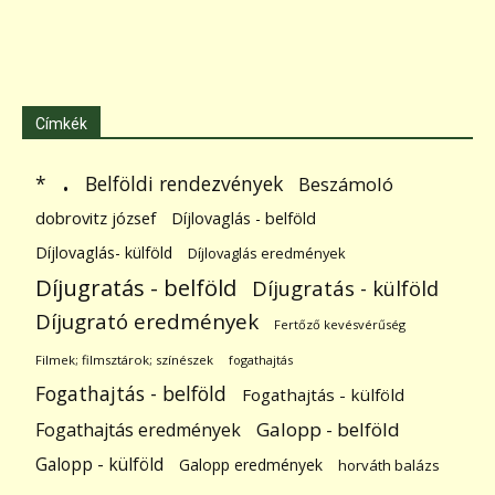
Címkék
.
Belföldi rendezvények
*
Beszámoló
dobrovitz józsef
Díjlovaglás - belföld
Díjlovaglás- külföld
Díjlovaglás eredmények
Díjugratás - belföld
Díjugratás - külföld
Díjugrató eredmények
Fertőző kevésvérűség
Filmek; filmsztárok; színészek
fogathajtás
Fogathajtás - belföld
Fogathajtás - külföld
Galopp - belföld
Fogathajtás eredmények
Galopp - külföld
Galopp eredmények
horváth balázs