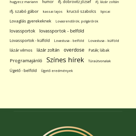
humor
ifj. dobrovitz józsef
hugyecz mariann
ifj. lázár zoltán
ifj. szabó gábor
krucsó szabolcs
kassai lajos
lipicai
Lovaglás gyerekeknek
Lovasrendőrök; polgárőrök
lovassportok
lovassportok - belföld
Lovassportok - külföld
Lovastusa - belföld
Lovastusa - külföld
overdose
lázár zoltán
lázár vilmos
Paták; lábak
Színes hírek
Programajánló
Túraútvonalak
Ügető - belföld
Ügető eredmények