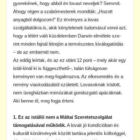
gyerekének, hogy abból én lovast neveljek? Semmit.
Ahogy régen a szabómesterek mondták: „Hozott
anyagból dolgozom!” Ez érvényes a lovas
szolgáltatókra is, akik kénytelenek tudomásul venni azt,
hogy a létért való küzdelemben Darwin elmélete sze-
rint minden fajnál létrejön a természetes kiválogatódás
– de az embernél nem.
Az eddig leírtak, és az ez utáni 12 pont – mely akár egy
istál-lónál ki is függeszthető–, talán túlságosan
keményen van meg-fogalmazva. Az elkeseredés és a
remény viaskodásából született. Lovasoknak íródott,
nem üvegházban mimózákat gondozgató apácáknak.
Aki benne él, meg fogja érteni.
1. Ez az istálló nem a Máltai Szeretetszolgálat
támogatásával működik.
A lovak jó kondícióban és
kulturált körülmények között tartása jelentős költséggel,