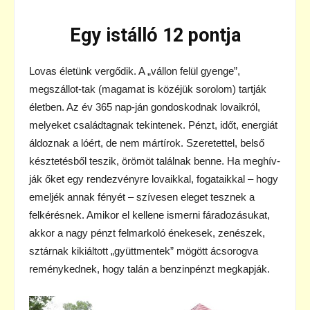
Egy istálló 12 pontja
Lovas életünk vergődik. A „vállon felül gyenge”,
megszállot-tak (magamat is közéjük sorolom) tartják
életben. Az év 365 nap-ján gondoskodnak lovaikról,
melyeket családtagnak tekintenek. Pénzt, időt, energiát
áldoznak a lóért, de nem mártírok. Szeretettel, belső
késztetésből teszik, örömöt találnak benne. Ha meghív-
ják őket egy rendezvényre lovaikkal, fogataikkal – hogy
emeljék annak fényét – szívesen eleget tesznek a
felkérésnek. Amikor el kellene ismerni fáradozásukat,
akkor a nagy pénzt felmarkoló énekesek, zenészek,
sztárnak kikiáltott „gyüttmentek” mögött ácsorogva
reménykednek, hogy talán a benzinpénzt megkapják.