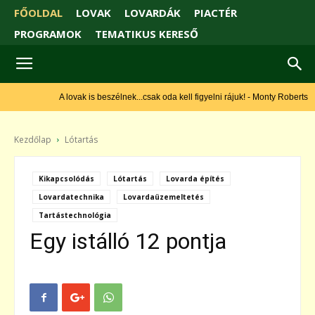
FŐOLDAL
LOVAK
LOVARDÁK
PIACTÉR
PROGRAMOK
TEMATIKUS KERESŐ
A lovak is beszélnek...csak oda kell figyelni rájuk! - Monty Roberts
Kezdőlap
Lótartás
Kikapcsolódás
Lótartás
Lovarda építés
Lovardatechnika
Lovardaüzemeltetés
Tartástechnológia
Egy istálló 12 pontja