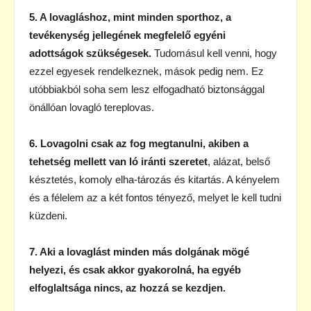
5. A lovagláshoz, mint minden sporthoz, a
tevékenység jellegének megfelelő egyéni
adottságok szükségesek.
Tudomásul kell venni, hogy
ezzel egyesek rendelkeznek, mások pedig nem. Ez
utóbbiakból soha sem lesz elfogadható biztonsággal
önállóan lovagló tereplovas.
6. Lovagolni csak az fog megtanulni, akiben a
tehetség mellett van ló iránti szeretet
, alázat, belső
késztetés, komoly elha-tározás és kitartás. A kényelem
és a félelem az a két fontos tényező, melyet le kell tudni
küzdeni.
7. Aki a lovaglást minden más dolgának mögé
helyezi, és csak akkor gyakorolná, ha egyéb
elfoglaltsága nincs, az hozzá se kezdjen.