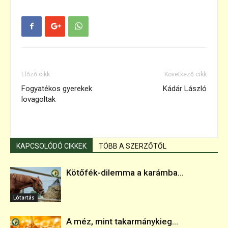
Előző cikk
Következő cikk
Fogyatékos gyerekek
Kádár László
lovagoltak
KAPCSOLÓDÓ CIKKEK
TÖBB A SZERZŐTŐL
Kötőfék-dilemma a karámba...
Lótartás
A méz, mint takarmánykieg...