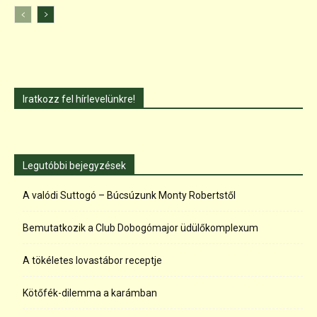
Iratkozz fel hírlevelünkre!
Legutóbbi bejegyzések
A valódi Suttogó – Búcsúzunk Monty Robertstől
Bemutatkozik a Club Dobogómajor üdülőkomplexum
A tökéletes lovastábor receptje
Kötőfék-dilemma a karámban