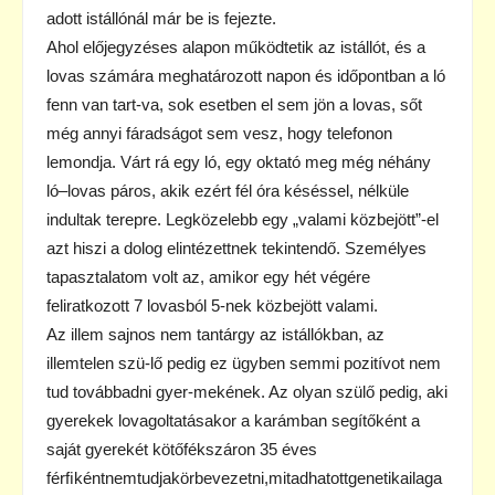
adott istállónál már be is fejezte.
Ahol előjegyzéses alapon működtetik az istállót, és a
lovas számára meghatározott napon és időpontban a ló
fenn van tart-va, sok esetben el sem jön a lovas, sőt
még annyi fáradságot sem vesz, hogy telefonon
lemondja. Várt rá egy ló, egy oktató meg még néhány
ló–lovas páros, akik ezért fél óra késéssel, nélküle
indultak terepre. Legközelebb egy „valami közbejött”-el
azt hiszi a dolog elintézettnek tekintendő. Személyes
tapasztalatom volt az, amikor egy hét végére
feliratkozott 7 lovasból 5-nek közbejött valami.
Az illem sajnos nem tantárgy az istállókban, az
illemtelen szü-lő pedig ez ügyben semmi pozitívot nem
tud továbbadni gyer-mekének. Az olyan szülő pedig, aki
gyerekek lovagoltatásakor a karámban segítőként a
saját gyerekét kötőfékszáron 35 éves
férﬁkéntnemtudjakörbevezetni,mitadhatottgenetikailaga