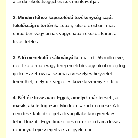
állandó lekötöttséggel és sok munkával jár.
2. Minden lóhoz kapcsolódó tevékenység saját
felelősségre történik.
Lóban, felszerelésben, más
emberben vagy annak vagyonában okozott kárért a
lovas felelős.
3. A ló menekülő zsákmányállat
már kb. 55 millió éve,
ezért karámban vagy terepen előbb vagy utóbb meg fog
ijedni. Ezzel lovasa számára veszélyes helyzetet
teremthet, melynek végzetes következménye is lehet.
4. Kétféle lovas van. Egyik, amelyik már leesett, a
másik, aki le fog esni.
Mindez csak idő kérdése. A ló
nem tesz különbsé-get a lovagoltatáskor gyerek és
felnőtt között. Együttműkö-déskor elsősorban a lovas
ez irányú képességeit veszi ﬁgyelembe.