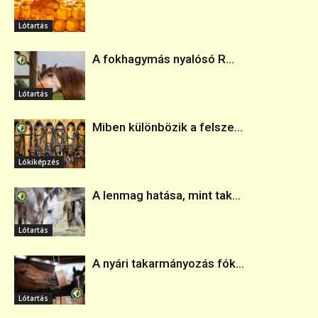
Lótartás
A fokhagymás nyalósó R...
Lótartás
Miben különbözik a felsze...
Lókiképzés
A lenmag hatása, mint tak...
Lótartás
A nyári takarmányozás fók...
Lótartás