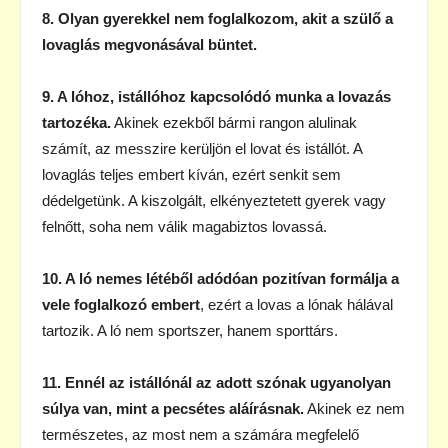
8. Olyan gyerekkel nem foglalkozom, akit a szülő a
lovaglás megvonásával büntet.
9. A lóhoz, istállóhoz kapcsolódó munka a lovazás
tartozéka.
Akinek ezekből bármi rangon alulinak
számít, az messzire kerüljön el lovat és istállót. A
lovaglás teljes embert kíván, ezért senkit sem
dédelgetünk. A kiszolgált, elkényeztetett gyerek vagy
felnőtt, soha nem válik magabiztos lovassá.
10. A ló nemes létéből adódóan pozitívan formálja a
vele foglalkozó embert
, ezért a lovas a lónak hálával
tartozik. A ló nem sportszer, hanem sporttárs.
11. Ennél az istállónál az adott szónak ugyanolyan
súlya van, mint a pecsétes aláírásnak.
Akinek ez nem
természetes, az most nem a számára megfelelő