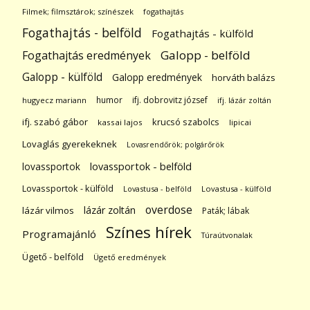
Filmek; filmsztárok; színészek
fogathajtás
Fogathajtás - belföld
Fogathajtás - külföld
Galopp - belföld
Fogathajtás eredmények
Galopp - külföld
Galopp eredmények
horváth balázs
humor
ifj. dobrovitz józsef
hugyecz mariann
ifj. lázár zoltán
ifj. szabó gábor
krucsó szabolcs
kassai lajos
lipicai
Lovaglás gyerekeknek
Lovasrendőrök; polgárőrök
lovassportok
lovassportok - belföld
Lovassportok - külföld
Lovastusa - belföld
Lovastusa - külföld
overdose
lázár zoltán
lázár vilmos
Paták; lábak
Színes hírek
Programajánló
Túraútvonalak
Ügető - belföld
Ügető eredmények