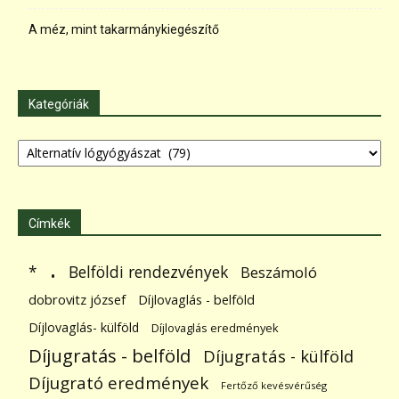
A méz, mint takarmánykiegészítő
Kategóriák
Kategóriák
Címkék
.
Belföldi rendezvények
*
Beszámoló
dobrovitz józsef
Díjlovaglás - belföld
Díjlovaglás- külföld
Díjlovaglás eredmények
Díjugratás - belföld
Díjugratás - külföld
Díjugrató eredmények
Fertőző kevésvérűség