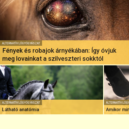
ALTERNATÍV LÓGYÓGYÁSZAT
Fények és robajok árnyékában: Így óvjuk
meg lovainkat a szilveszteri sokktól
ALTERNATÍV LÓGYÓGYÁSZAT
ALTERNATÍV LÓ
Látható anatómia
Amikor min