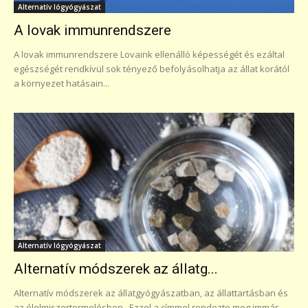
Alternatív lógyógyászat
A lovak immunrendszere
A lovak immunrendszere Lovaink ellenálló képességét és ezáltal
egészségét rendkívül sok tényező befolyásolhatja az állat korától
a környezet hatásain...
Alternatív lógyógyászat
Alternatív módszerek az állatg...
Alternatív módszerek az állatgyógyászatban, az állattartásban és
az élelmiszertermelésben Ezzel a címmel rendezte meg immár