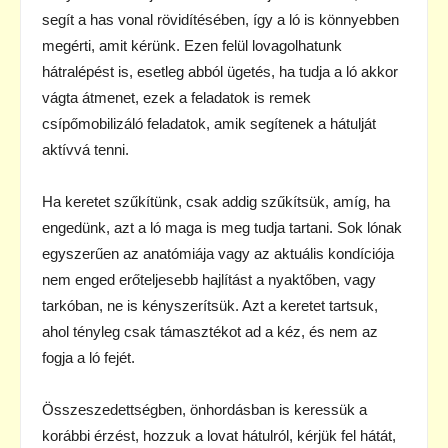
segít a has vonal rövidítésében, így a ló is könnyebben
megérti, amit kérünk. Ezen felül lovagolhatunk
hátralépést is, esetleg abból ügetés, ha tudja a ló akkor
vágta átmenet, ezek a feladatok is remek
csípőmobilizáló feladatok, amik segítenek a hátulját
aktívvá tenni.
Ha keretet szűkítünk, csak addig szűkítsük, amíg, ha
engedünk, azt a ló maga is meg tudja tartani. Sok lónak
egyszerűen az anatómiája vagy az aktuális kondíciója
nem enged erőteljesebb hajlítást a nyaktőben, vagy
tarkóban, ne is kényszerítsük. Azt a keretet tartsuk,
ahol tényleg csak támasztékot ad a kéz, és nem az
fogja a ló fejét.
Összeszedettségben, önhordásban is keressük a
korábbi érzést, hozzuk a lovat hátulról, kérjük fel hátát,