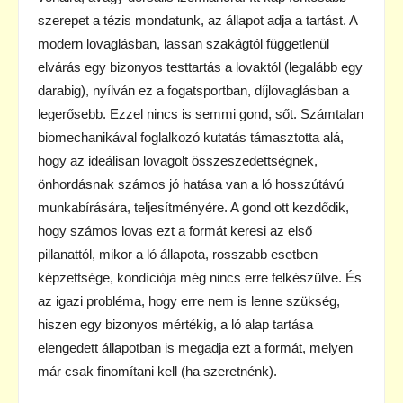
szerepet a tézis mondatunk, az állapot adja a tartást. A
modern lovaglásban, lassan szakágtól függetlenül
elvárás egy bizonyos testtartás a lovaktól (legalább egy
darabig), nyílván ez a fogatsportban, díjlovaglásban a
legerősebb. Ezzel nincs is semmi gond, sőt. Számtalan
biomechanikával foglalkozó kutatás támasztotta alá,
hogy az ideálisan lovagolt összeszedettségnek,
önhordásnak számos jó hatása van a ló hosszútávú
munkabírására, teljesítményére. A gond ott kezdődik,
hogy számos lovas ezt a formát keresi az első
pillanattól, mikor a ló állapota, rosszabb esetben
képzettsége, kondíciója még nincs erre felkészülve. És
az igazi probléma, hogy erre nem is lenne szükség,
hiszen egy bizonyos mértékig, a ló alap tartása
elengedett állapotban is megadja ezt a formát, melyen
már csak finomítani kell (ha szeretnénk).