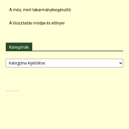
A méz, mint takarmánykiegészítő
A lóúsztatás módjai és előnyei
Kategóriák
Kategóriák