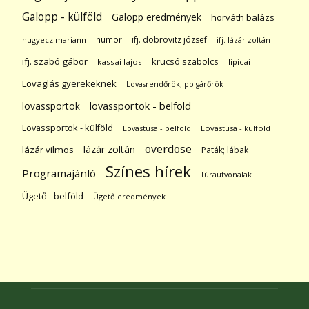
Galopp - külföld
Galopp eredmények
horváth balázs
humor
ifj. dobrovitz józsef
hugyecz mariann
ifj. lázár zoltán
ifj. szabó gábor
krucsó szabolcs
kassai lajos
lipicai
Lovaglás gyerekeknek
Lovasrendőrök; polgárőrök
lovassportok
lovassportok - belföld
Lovassportok - külföld
Lovastusa - belföld
Lovastusa - külföld
overdose
lázár zoltán
lázár vilmos
Paták; lábak
Színes hírek
Programajánló
Túraútvonalak
Ügető - belföld
Ügető eredmények