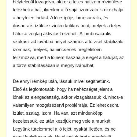
helytelenül lovagolva, akkor a teljes hátizom rövidülése
tetézheti a bajt, ilyenkor a ló saját izomzata is okozhatja
a helytelen tartást. A ló csípője, lumosacralis, és
iliosacralis ízülete szintén kritikus pont, melyek a teljes
hátulsó végtag aktivitást elveheti. A lumbosacralis
szakasz ad továbbá helyet számos a törzset stabilizáló
izomnak, melyek, ha nincsenek megfelelően
felizmozva, mert a ló nem használja eleget a hátulját, az
a törzs stabilitásában is megnyilvánulhat.
De ennyi rémkép után, lássuk mivel segíthetünk.
Első és legfontosabb, hogy ha nehézséget jelent a
lónak az elengedettség, akkor vizsgáltassuk ki, nincs-e
valamilyen mozgásszervi problémája. Ez lehet csont,
ízület, szalag, izom. Ha van, azt mindenképp
kezeltessük, ez után kezdjük meg vele a munkát.
Legyünk türelemmel a ló fejét, nyakát illetően, és ne
azzal foglalkozzunk. Ha el tudjuk érni a megfelelő