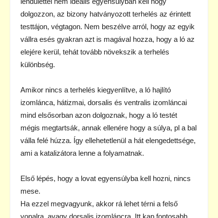
lendülettel nem ideális egyensúlyban kell hogy
dolgozzon, az bizony hatványozott terhelés az érintett
testtájon, végtagon. Nem beszélve arról, hogy az egyik
vállra esés gyakran azt is magával hozza, hogy a ló az
elejére kerül, tehát tovább növekszik a terhelés
különbség.
Amikor nincs a terhelés kiegyenlítve, a ló hajlító
izomlánca, hátizmai, dorsalis és ventralis izomláncai
mind elsősorban azon dolgoznak, hogy a ló testét
mégis megtartsák, annak ellenére hogy a súlya, pl a bal
válla felé húzza. Így ellehetetlenül a hát elengedettsége,
ami a katalizátora lenne a folyamatnak.
Első lépés, hogy a lovat egyensúlyba kell hozni, nincs
mese.
Ha ezzel megvagyunk, akkor rá lehet térni a felső
vonalra, avagy dorsalis izomláncra. Itt kap fontosabb