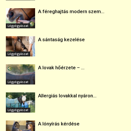
A féreghajtás modern szem...
Lógyógyászat
A sántaság kezelése
Lógyógyászat
A lovak hőérzete – ...
Lógyógyászat
Allergiás lovakkal nyáron...
Lógyógyászat
A lónyírás kérdése