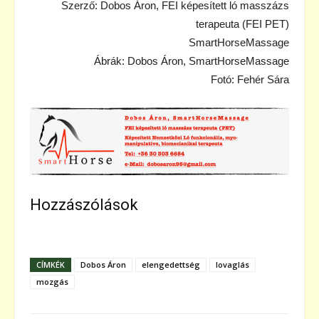
Szerző: Dobos Áron, FEI képesített ló masszázs
terapeuta (FEI PET)
SmartHorseMassage
Ábrák: Dobos Áron, SmartHorseMassage
Fotó: Fehér Sára
Hozzászólások
CÍMKÉK
Dobos Áron
elengedettség
lovaglás
mozgás