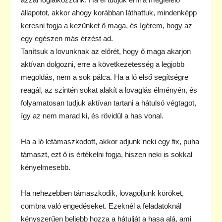
állapotot, akkor ahogy korábban láthattuk, mindenképp
keresni fogja a kezünket ő maga, és ígérem, hogy az
egy egészen más érzést ad.
Tanítsuk a lovunknak az előrét, hogy ő maga akarjon
aktívan dolgozni, erre a következetesség a legjobb
megoldás, nem a sok pálca. Ha a ló első segítségre
reagál, az szintén sokat alakít a lovaglás élményén, és
folyamatosan tudjuk aktívan tartani a hátulsó végtagot,
így az nem marad ki, és rövidül a has vonal.
Ha a ló letámaszkodott, akkor adjunk neki egy fix, puha
támaszt, ezt ő is értékelni fogja, hiszen neki is sokkal
kényelmesebb.
Ha nehezebben támaszkodik, lovagoljunk köröket,
combra való engedéseket. Ezeknél a feladatoknál
kényszerűen beljebb hozza a hátulját a hasa alá, ami