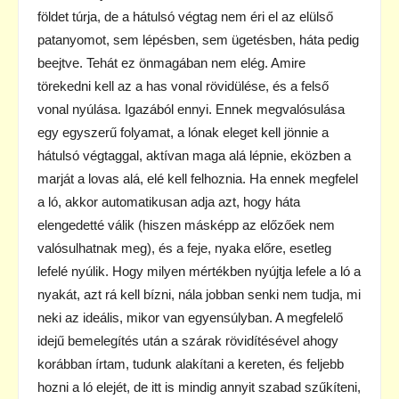
földet túrja, de a hátulsó végtag nem éri el az elülső
patanyomot, sem lépésben, sem ügetésben, háta pedig
beejtve. Tehát ez önmagában nem elég. Amire
törekedni kell az a has vonal rövidülése, és a felső
vonal nyúlása. Igazából ennyi. Ennek megvalósulása
egy egyszerű folyamat, a lónak eleget kell jönnie a
hátulsó végtaggal, aktívan maga alá lépnie, eközben a
marját a lovas alá, elé kell felhoznia. Ha ennek megfelel
a ló, akkor automatikusan adja azt, hogy háta
elengedetté válik (hiszen másképp az előzőek nem
valósulhatnak meg), és a feje, nyaka előre, esetleg
lefelé nyúlik. Hogy milyen mértékben nyújtja lefele a ló a
nyakát, azt rá kell bízni, nála jobban senki nem tudja, mi
neki az ideális, mikor van egyensúlyban. A megfelelő
idejű bemelegítés után a szárak rövidítésével ahogy
korábban írtam, tudunk alakítani a kereten, és feljebb
hozni a ló elejét, de itt is mindig annyit szabad szűkíteni,