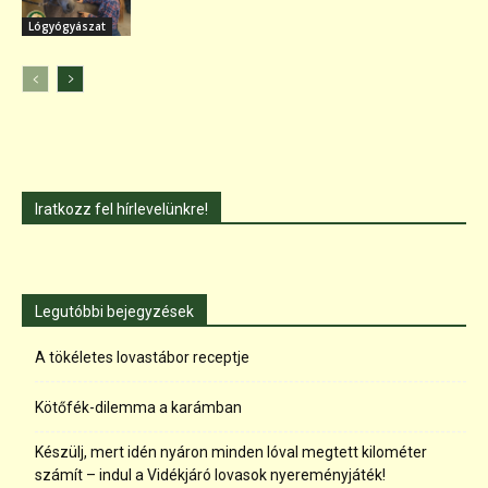
Lógyógyászat
Iratkozz fel hírlevelünkre!
Legutóbbi bejegyzések
A tökéletes lovastábor receptje
Kötőfék-dilemma a karámban
Készülj, mert idén nyáron minden lóval megtett kilométer
számít – indul a Vidékjáró lovasok nyereményjáték!