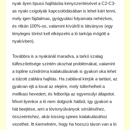
nyak ilyen típusú hajlításba kényszerítésével a C2-C3-
as nyaki csigolyák kapcsolódásában is lehet kárt tenni,
mely igen fájdalmas, gyógyulási folyamata nehézkes,
és ritkán 100%-os, valamint kívülről is látványos (egy
tényleges törést kell elképzelni a ló tarkója mögött a
nyakívben).
Továbbra is a nyakánál maradva, a tarkó szalag
túlfeszítettsége szintén okozhat problémákat, valamint
a topline szindróma kialakulásának is gyakori oka lehet
a túlzott zablára hajlítás. Ha zablával kérjük a tartást, az
gyakran ejti a lovat az elejére, mely túlterhelheti a
mellkasi hevedert, és felborítja az egyensúlyi állapotot.
Mivel ilyenkor a ló nem dolgozik hátból, így gyakori a
hát beejtése, ami a tövisnyúlványok sérüléséhez,
összeéréshez, akár kissing spines kialakulásához
vezethet. Itt kiemelném, hogy ha hosszú távon van a ló