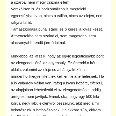
a szárba, nem megy csizma ellen).
Vertikálisan is, és horizontálisan is megfelelő
egyensúlyban van, nincs a vállán, nincs az elején, nem
rakja a farát.
Támaszkodása puha, stabil, és ő keresi a lovas kezét.
Átmenetekbe nem szalad el, sem magasabb, sem
alacsonyabb rendű jármódoknál.
Mindebből az látszik, hogy az egyik legkritikusabb pont
az elengedett lónál az egyensúly. Ez értendő a két
oldala, valamint az eleje és a hátulja között is,
mindenhol kiegyenlítettnek kell lennie a terhelésnek. Ha
a ló valamely vállán van, ráfog a lovas kezére, elferdül,
az alapjaiban lehetetleníti el az elengedettséget, addig
amíg ezt nem javítjuk. Ennek oka, hogy egy 500 kiló
körüli, négy lábú élőlényről beszélünk, akit még a mi
behatásaink is befolyásolnak. Ha ekkora súly, ekkora