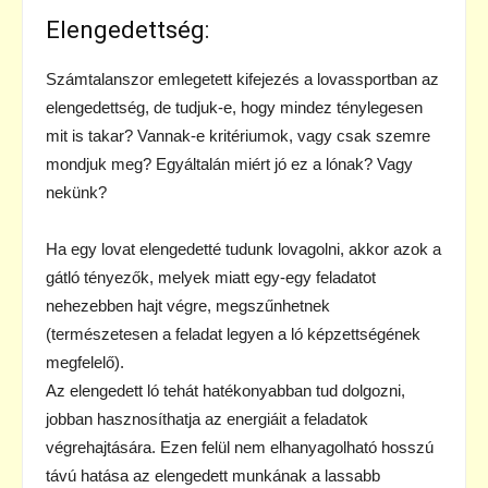
Elengedettség:
Számtalanszor emlegetett kifejezés a lovassportban az
elengedettség, de tudjuk-e, hogy mindez ténylegesen
mit is takar? Vannak-e kritériumok, vagy csak szemre
mondjuk meg? Egyáltalán miért jó ez a lónak? Vagy
nekünk?
Ha egy lovat elengedetté tudunk lovagolni, akkor azok a
gátló tényezők, melyek miatt egy-egy feladatot
nehezebben hajt végre, megszűnhetnek
(természetesen a feladat legyen a ló képzettségének
megfelelő).
Az elengedett ló tehát hatékonyabban tud dolgozni,
jobban hasznosíthatja az energiáit a feladatok
végrehajtására. Ezen felül nem elhanyagolható hosszú
távú hatása az elengedett munkának a lassabb