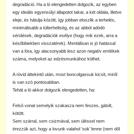
degradáció. Ha a ló elengedetten dolgozik, az egyben
egy ideális egyensúlyi állapotot takar, a két oldala, illetve
eleje, és hátulja között, így jobban eloszlik a terhelés,
minimálisabb a túlterheltség, és az abból adódó
sérülések, degradációk esélye (hogy mik ezek, arra a
későbbiekben visszatérek). Mentálisan is jó hatással
van a lóra, így alacsonyabb lesz azon negatív emlékek
száma, melyeket az edzésmunkához köthet.
A rövid áttekintő után, most boncolgassuk kicsit, miről
is van szó pontosabban.
Tehát a ló akkor dolgozik elengedetten, ha:
Felső vonal semelyik szakasza nem feszes, gátolt,
kötött.
Sem szárral, sem csizmával, sem üléssel nem
érezzük azt, hogy a lovunk valahol ‘sok’ lenne (nem dől