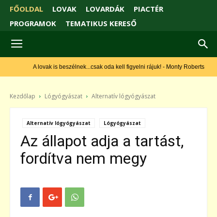
FŐOLDAL
LOVAK
LOVARDÁK
PIACTÉR
PROGRAMOK
TEMATIKUS KERESŐ
A lovak is beszélnek...csak oda kell figyelni rájuk! - Monty Roberts
Kezdőlap
Lógyógyászat
Alternatív lógyógyászat
Alternatív lógyógyászat
Lógyógyászat
Az állapot adja a tartást,
fordítva nem megy