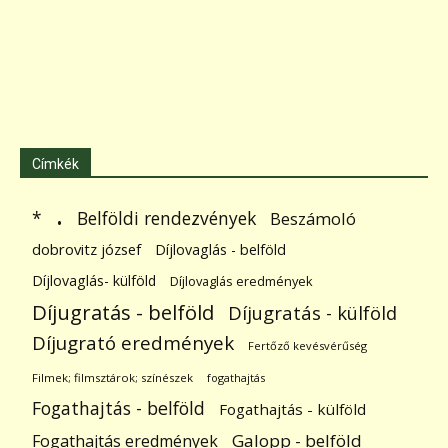
Címkék
.
Belföldi rendezvények
*
Beszámoló
dobrovitz józsef
Díjlovaglás - belföld
Díjlovaglás- külföld
Díjlovaglás eredmények
Díjugratás - belföld
Díjugratás - külföld
Díjugrató eredmények
Fertőző kevésvérűség
Filmek; filmsztárok; színészek
fogathajtás
Fogathajtás - belföld
Fogathajtás - külföld
Galopp - belföld
Fogathajtás eredmények