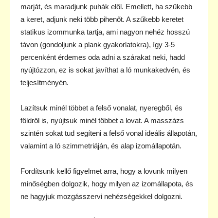
marját, és maradjunk puhák elől. Emellett, ha szűkebb
a keret, adjunk neki több pihenőt. A szűkebb keretet
statikus izommunka tartja, ami nagyon nehéz hosszú
távon (gondoljunk a plank gyakorlatokra), így 3-5
percenként érdemes oda adni a szárakat neki, hadd
nyújtózzon, ez is sokat javíthat a ló munkakedvén, és
teljesítményén.
Lazítsuk minél többet a felső vonalat, nyeregből, és
földről is, nyújtsuk minél többet a lovat. A masszázs
szintén sokat tud segíteni a felső vonal ideális állapotán,
valamint a ló szimmetriáján, és alap izomállapotán.
Fordítsunk kellő figyelmet arra, hogy a lovunk milyen
minőségben dolgozik, hogy milyen az izomállapota, és
ne hagyjuk mozgásszervi nehézségekkel dolgozni.