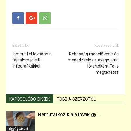
Előző cikk
Következő cikk
Ismerd fel lovadon a
Kehesség megelőzése és
fájdalom jeleit! –
menedzselése, avagy amit
Infografikákkal
lótartóként Te is
megtehetsz
KAPCSOLÓDÓ CIKKEK
TÖBB A SZERZŐTŐL
Bemutatkozik a a lovak gy...
Lógyógyászat