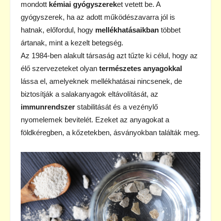
mondott
kémiai gyógyszerek
et vetett be. A
gyógyszerek, ha az adott működészavarra jól is
hatnak, előfordul, hogy
mellékhatásaikban
többet
ártanak, mint a kezelt betegség.
Az 1984-ben alakult társaság azt tűzte ki célul, hogy az
élő szervezeteket olyan
természetes anyagokkal
lássa el, amelyeknek mellékhatásai nincsenek, de
biztosítják a salakanyagok eltávolítását, az
immunrendszer
stabilitását és a vezénylő
nyomelemek bevitelét. Ezeket az anyagokat a
földkéregben, a kőzetekben, ásványokban találták meg.