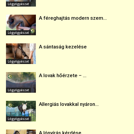
Lógyógyászat
A féreghajtás modern szem...
Lógyógyászat
A sántaság kezelése
Lógyógyászat
A lovak hőérzete – ...
Lógyógyászat
Allergiás lovakkal nyáron...
Lógyógyászat
A lónyírás kérdése