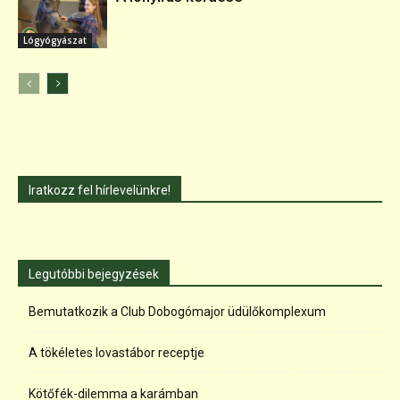
Lógyógyászat
Iratkozz fel hírlevelünkre!
Legutóbbi bejegyzések
Bemutatkozik a Club Dobogómajor üdülőkomplexum
A tökéletes lovastábor receptje
Kötőfék-dilemma a karámban