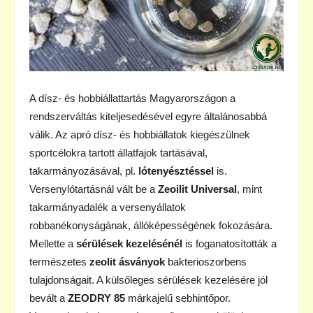
A dísz- és hobbiállattartás Magyarországon a
rendszerváltás kiteljesedésével egyre általánosabbá
válik. Az apró dísz- és hobbiállatok kiegészülnek
sportcélokra tartott állatfajok tartásával,
takarmányozásával, pl.
lótenyésztéssel
is.
Versenylótartásnál vált be a
Zeoilit Universal
, mint
takarmányadalék a versenyállatok
robbanékonyságának, állóképességének fokozására.
Mellette a
sérülések kezelésénél
is foganatosították a
természetes
zeolit ásványok
bakterioszorbens
tulajdonságait. A külsőleges sérülések kezelésére jól
bevált a
ZEODRY 85
márkajelű sebhintőpor.