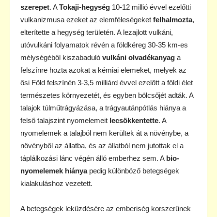
szerepet
. A
Tokaji-hegység
10-12 millió évvel ezelőtti
vulkanizmusa ezeket az elemféleségeket
felhalmozta
,
elterítette a hegység területén. A lezajlott vulkáni,
utóvulkáni folyamatok révén a földkéreg 30-35 km-es
mélységéből kiszabaduló
vulkáni olvadékanyag
a
felszínre hozta azokat a kémiai elemeket, melyek az
ősi Föld felszínén 3-3,5 milliárd évvel ezelőtt a földi élet
természetes környezetét, és egyben bölcsőjét adták. A
talajok túlműtrágyázása, a trágyautánpótlás hiánya a
felső talajszint nyomelemeit
lecsökkentette
. A
nyomelemek a talajból nem kerültek át a növénybe, a
növényből az állatba, és az állatból nem jutottak el a
táplálkozási lánc végén álló emberhez sem. A
bio-
nyomelemek hiánya
pedig különböző betegségek
kialakuláshoz vezetett.
A betegségek leküzdésére az emberiség korszerűnek