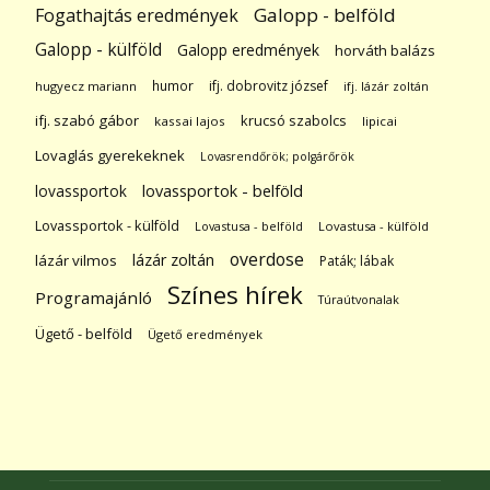
Galopp - belföld
Fogathajtás eredmények
Galopp - külföld
Galopp eredmények
horváth balázs
humor
ifj. dobrovitz józsef
hugyecz mariann
ifj. lázár zoltán
ifj. szabó gábor
krucsó szabolcs
kassai lajos
lipicai
Lovaglás gyerekeknek
Lovasrendőrök; polgárőrök
lovassportok
lovassportok - belföld
Lovassportok - külföld
Lovastusa - belföld
Lovastusa - külföld
overdose
lázár zoltán
lázár vilmos
Paták; lábak
Színes hírek
Programajánló
Túraútvonalak
Ügető - belföld
Ügető eredmények