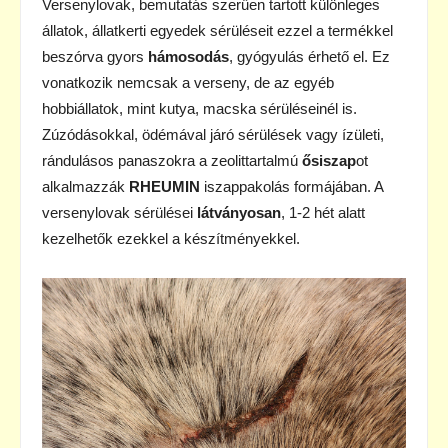
Versenylovak, bemutatás szerűen tartott különleges
állatok, állatkerti egyedek sérüléseit ezzel a termékkel
beszórva gyors
hámosodás
, gyógyulás érhető el. Ez
vonatkozik nemcsak a verseny, de az egyéb
hobbiállatok, mint kutya, macska sérüléseinél is.
Zúzódásokkal, ödémával járó sérülések vagy ízületi,
rándulásos panaszokra a zeolittartalmú
ősiszap
ot
alkalmazzák
RHEUMIN
iszappakolás formájában. A
versenylovak sérülései
látványosan
, 1-2 hét alatt
kezelhetők ezekkel a készítményekkel.