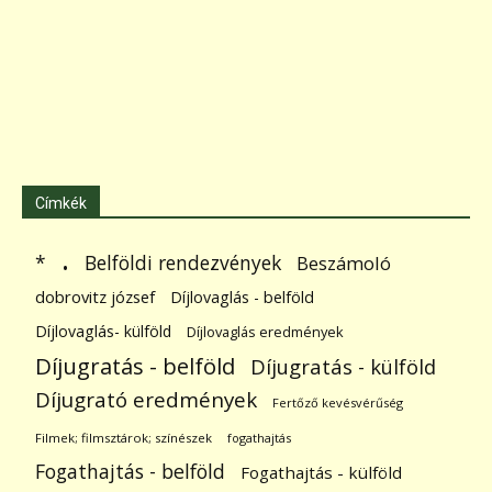
Címkék
.
Belföldi rendezvények
*
Beszámoló
dobrovitz józsef
Díjlovaglás - belföld
Díjlovaglás- külföld
Díjlovaglás eredmények
Díjugratás - belföld
Díjugratás - külföld
Díjugrató eredmények
Fertőző kevésvérűség
Filmek; filmsztárok; színészek
fogathajtás
Fogathajtás - belföld
Fogathajtás - külföld