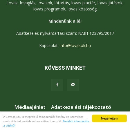
Lovak, lovaglás, lovasok, lótartás, lovas piactér, lovas játékok,
lovas programok, lovas közösség
Mindenünk a ló!
Adatkezelés nyilvántartási szám: NAIH-123795/2017
Kapcsolat:
info@lovasok.hu
KÖVESS MINKET
Médiaajánlat
Adatkezelési tájékoztató
Jogi nyilatkozat
Karrier
Kapcsolat
A Lovasok.hu a megfelelő felhasználói élmény és személyre
Megértettem
szabott tartalom érdekében sütiket használ.
További információk
© Lovasok.hu
a sütikről