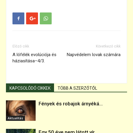
Előző cikk
Következő cikk
A lófélék evolúciója és
Napvédelem lovak számára
háziasítása–4/3.
KAPCSOLÓDÓ CIKKEK
TÖBB A SZERZŐTŐL
Fények és robajok árnyéká...
Aktualitás
Egy 50 éve nem látott vír...