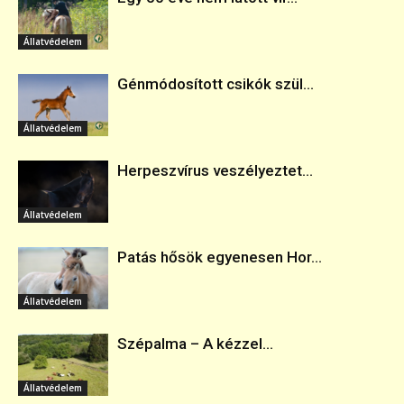
Állatvédelem
Génmódosított csikók szül...
Állatvédelem
Herpeszvírus veszélyeztet...
Állatvédelem
Patás hősök egyenesen Hor...
Állatvédelem
Szépalma – A kézzel...
Állatvédelem