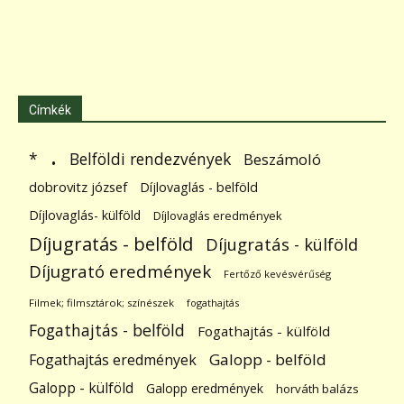
Címkék
.
Belföldi rendezvények
*
Beszámoló
dobrovitz józsef
Díjlovaglás - belföld
Díjlovaglás- külföld
Díjlovaglás eredmények
Díjugratás - belföld
Díjugratás - külföld
Díjugrató eredmények
Fertőző kevésvérűség
Filmek; filmsztárok; színészek
fogathajtás
Fogathajtás - belföld
Fogathajtás - külföld
Galopp - belföld
Fogathajtás eredmények
Galopp - külföld
Galopp eredmények
horváth balázs