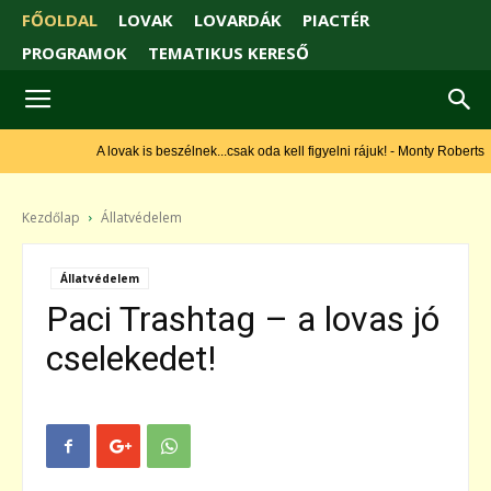
FŐOLDAL
LOVAK
LOVARDÁK
PIACTÉR
PROGRAMOK
TEMATIKUS KERESŐ
A lovak is beszélnek...csak oda kell figyelni rájuk! - Monty Roberts
Kezdőlap
Állatvédelem
Állatvédelem
Paci Trashtag – a lovas jó
cselekedet!