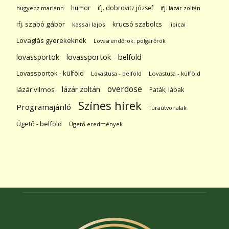
humor
ifj. dobrovitz józsef
hugyecz mariann
ifj. lázár zoltán
ifj. szabó gábor
krucsó szabolcs
kassai lajos
lipicai
Lovaglás gyerekeknek
Lovasrendőrök; polgárőrök
lovassportok
lovassportok - belföld
Lovassportok - külföld
Lovastusa - belföld
Lovastusa - külföld
overdose
lázár zoltán
lázár vilmos
Paták; lábak
Színes hírek
Programajánló
Túraútvonalak
Ügető - belföld
Ügető eredmények