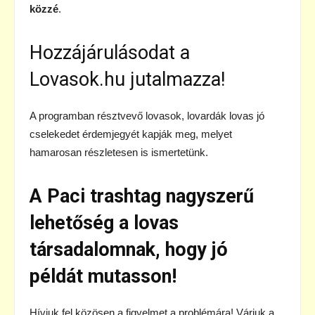
közzé
.
Hozzájárulásodat a
Lovasok.hu jutalmazza!
A programban résztvevő lovasok, lovardák lovas jó
cselekedet érdemjegyét kapják meg, melyet
hamarosan részletesen is ismertetünk.
A Paci trashtag nagyszerű
lehetőség a lovas
társadalomnak, hogy jó
példát mutasson!
Hívjuk fel közösen a figyelmet a problémára! Várjuk a