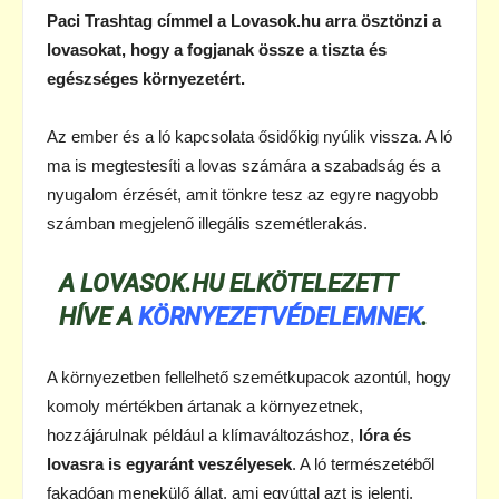
Paci Trashtag címmel a Lovasok.hu arra ösztönzi a
lovasokat, hogy a fogjanak össze a tiszta és
egészséges környezetért.
Az ember és a ló kapcsolata ősidőkig nyúlik vissza. A ló
ma is megtestesíti a lovas számára a szabadság és a
nyugalom érzését, amit tönkre tesz az egyre nagyobb
számban megjelenő illegális szemétlerakás.
A LOVASOK.HU ELKÖTELEZETT
HÍVE A
KÖRNYEZETVÉDELEMNEK
.
A környezetben fellelhető szemétkupacok azontúl, hogy
komoly mértékben ártanak a környezetnek,
hozzájárulnak például a klímaváltozáshoz,
lóra és
lovasra is egyaránt veszélyesek
. A ló természetéből
fakadóan menekülő állat, ami egyúttal azt is jelenti,