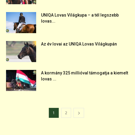
UNIQA Lovas Világkupa – a tél legszebb
lovas...
Az év lovai az UNIQA Lovas Világkupán
A kormány 325 millióval támogatja a kiemelt
lovas ...
1
2