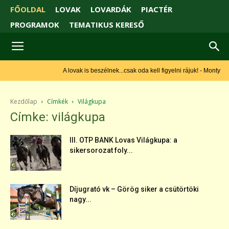
FŐOLDAL
LOVAK
LOVARDÁK
PIACTÉR
PROGRAMOK
TEMATIKUS KERESŐ
A lovak is beszélnek...csak oda kell figyelni rájuk! - Monty Roberts
Kezdőlap
Címkék
Világkupa
Címke: világkupa
III. OTP BANK Lovas Világkupa: a
sikersorozat foly...
Díjugrató vk – Görög siker a csütörtöki
nagy...