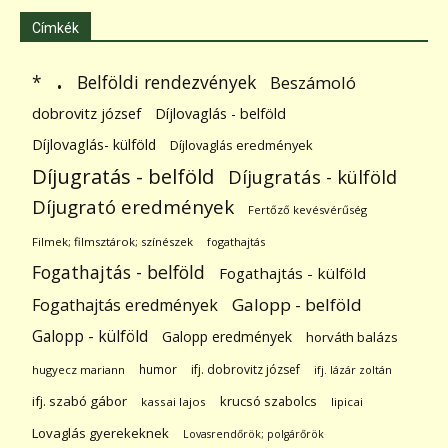
Címkék
.
Belföldi rendezvények
*
Beszámoló
dobrovitz józsef
Díjlovaglás - belföld
Díjlovaglás- külföld
Díjlovaglás eredmények
Díjugratás - belföld
Díjugratás - külföld
Díjugrató eredmények
Fertőző kevésvérűség
Filmek; filmsztárok; színészek
fogathajtás
Fogathajtás - belföld
Fogathajtás - külföld
Galopp - belföld
Fogathajtás eredmények
Galopp - külföld
Galopp eredmények
horváth balázs
humor
ifj. dobrovitz józsef
hugyecz mariann
ifj. lázár zoltán
ifj. szabó gábor
krucsó szabolcs
kassai lajos
lipicai
Lovaglás gyerekeknek
Lovasrendőrök; polgárőrök