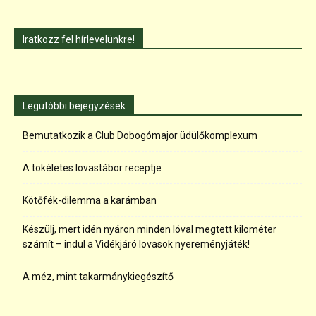
Iratkozz fel hírlevelünkre!
Legutóbbi bejegyzések
Bemutatkozik a Club Dobogómajor üdülőkomplexum
A tökéletes lovastábor receptje
Kötőfék-dilemma a karámban
Készülj, mert idén nyáron minden lóval megtett kilométer
számít – indul a Vidékjáró lovasok nyereményjáték!
A méz, mint takarmánykiegészítő