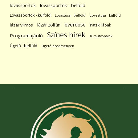
lovassportok
lovassportok - belföld
Lovassportok - külföld
Lovastusa - belföld
Lovastusa - külföld
overdose
lázár zoltán
lázár vilmos
Paták; lábak
Színes hírek
Programajánló
Túraútvonalak
Ügető - belföld
Ügető eredmények