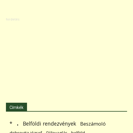
Címkék
.
Belföldi rendezvények
*
Beszámoló
dobrovitz józsef
Díjlovaglás - belföld