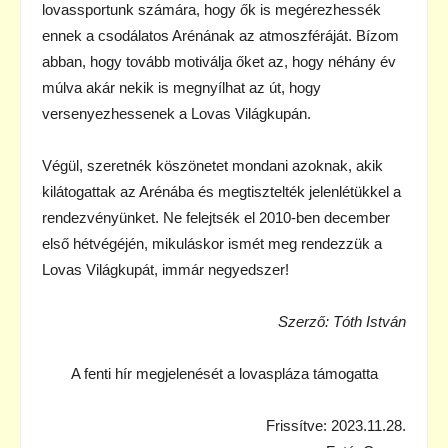
lovassportunk számára, hogy ők is megérezhessék
ennek a csodálatos Arénának az atmoszféráját. Bízom
abban, hogy tovább motiválja őket az, hogy néhány év
múlva akár nekik is megnyílhat az út, hogy
versenyezhessenek a Lovas Világkupán.
Végül, szeretnék köszönetet mondani azoknak, akik
kilátogattak az Arénába és megtisztelték jelenlétükkel a
rendezvényünket. Ne felejtsék el 2010-ben december
első hétvégéjén, mikuláskor ismét meg rendezzük a
Lovas Világkupát, immár negyedszer!
Szerző: Tóth István
A fenti hír megjelenését a lovaspláza támogatta
Frissítve: 2023.11.28.