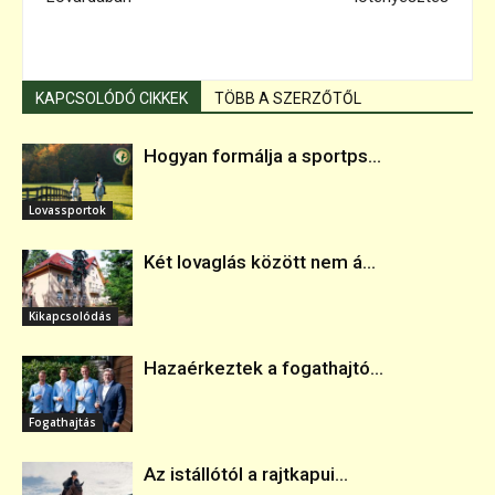
KAPCSOLÓDÓ CIKKEK
TÖBB A SZERZŐTŐL
Hogyan formálja a sportps...
Lovassportok
Két lovaglás között nem á...
Kikapcsolódás
Hazaérkeztek a fogathajtó...
Fogathajtás
Az istállótól a rajtkapui...