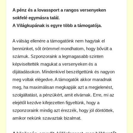
A pénz és a lovassport a rangos versenyeken
sokfelé egymásra talál.
A Világkupának is egyre több a támogatója.
A válság ellenére a támogatóink nem hagytak el
bennünket, sőt örömmel mondhatom, hogy bővült a
számuk. Szponzoraink a legmagasabb szinten
képviseltették magukat a versenyeken és a
díjátadásokon. Mindenkivel beszélgettünk és nagyon
meg voltak elégedve. A támogatók akkor maradnak
meg, ha maximálisan megkapják azt a megjelenést,
szolgáltatást, a pénzükért, amit elvárnak. Erre, mi az
elejétől kezdve kifejezetten figyeltünk, hogy a
szponzoraink mindig azt érezzék, hogy jól döntöttek,
amikor nekünk szavaztak bizalmat.