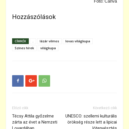
Fotó: Canva
Hozzászólások
CÍMKÉK
.
lázár vilmos
lovas világkupa
Színes hírek
világkupa
Előző cikk
Következő cikk
Técsy Attila győzelme
UNESCO: szellemi kulturális
zárta az évet a Nemzeti
örökség része lett a lipicai
Lovardában
lótenyésztés