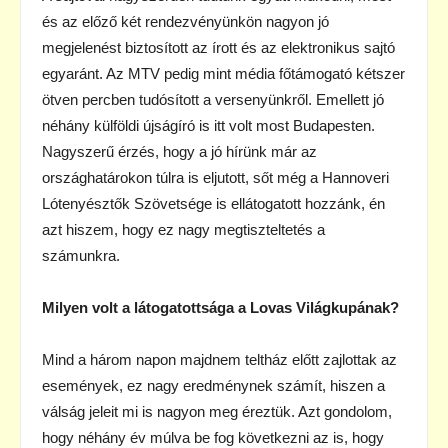
és az előző két rendezvényünkön nagyon jó
megjelenést biztosított az írott és az elektronikus sajtó
egyaránt. Az MTV pedig mint média főtámogató kétszer
ötven percben tudósított a versenyünkről. Emellett jó
néhány külföldi újságíró is itt volt most Budapesten.
Nagyszerű érzés, hogy a jó hírünk már az
országhatárokon túlra is eljutott, sőt még a Hannoveri
Lótenyésztők Szövetsége is ellátogatott hozzánk, én
azt hiszem, hogy ez nagy megtiszteltetés a
számunkra.
Milyen volt a látogatottsága a Lovas Világkupának?
Mind a három napon majdnem teltház előtt zajlottak az
események, ez nagy eredménynek számít, hiszen a
válság jeleit mi is nagyon meg éreztük. Azt gondolom,
hogy néhány év múlva be fog következni az is, hogy