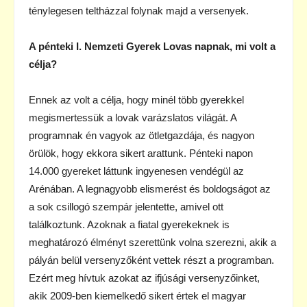
ténylegesen teltházzal folynak majd a versenyek.
A pénteki I. Nemzeti Gyerek Lovas napnak, mi volt a
célja?
Ennek az volt a célja, hogy minél több gyerekkel
megismertessük a lovak varázslatos világát. A
programnak én vagyok az ötletgazdája, és nagyon
örülök, hogy ekkora sikert arattunk. Pénteki napon
14.000 gyereket láttunk ingyenesen vendégül az
Arénában. A legnagyobb elismerést és boldogságot az
a sok csillogó szempár jelentette, amivel ott
találkoztunk. Azoknak a fiatal gyerekeknek is
meghatározó élményt szerettünk volna szerezni, akik a
pályán belül versenyzőként vettek részt a programban.
Ezért meg hívtuk azokat az ifjúsági versenyzőinket,
akik 2009-ben kiemelkedő sikert értek el magyar