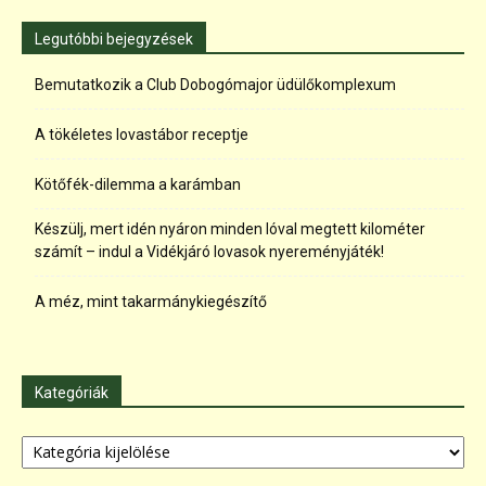
Legutóbbi bejegyzések
Bemutatkozik a Club Dobogómajor üdülőkomplexum
A tökéletes lovastábor receptje
Kötőfék-dilemma a karámban
Készülj, mert idén nyáron minden lóval megtett kilométer
számít – indul a Vidékjáró lovasok nyereményjáték!
A méz, mint takarmánykiegészítő
Kategóriák
Kategóriák