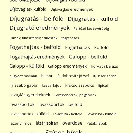
Díjlovaglás- külföld
Díjlovaglás eredmények
Díjugratás - belföld
Díjugratás - külföld
Díjugrató eredmények
Fertőző kevésvérűség
Filmek; filmsztárok; színészek
fogathajtás
Fogathajtás - belföld
Fogathajtás - külföld
Galopp - belföld
Fogathajtás eredmények
Galopp - külföld
Galopp eredmények
horváth balázs
humor
ifj. dobrovitz józsef
hugyecz mariann
ifj. lázár zoltán
ifj. szabó gábor
krucsó szabolcs
kassai lajos
lipicai
Lovaglás gyerekeknek
Lovasrendőrök; polgárőrök
lovassportok
lovassportok - belföld
Lovassportok - külföld
Lovastusa - belföld
Lovastusa - külföld
overdose
lázár zoltán
lázár vilmos
Paták; lábak
Színes hírek