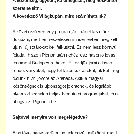
A közönség, egyedit, különlegeset, meg hökkentőt
szeretne látni.
A következő Világkupán, mire számíthatunk?
A következő verseny programján már el kezdtünk
dolgozni, mert természetesen minden évben meg kell
újulni, új sztárokat kell felkutatni. Ez nem lesz könnyű
feladat, hiszen Pignon után nehéz lesz hasonló lovas
fenomént Budapestre hozni. Elkezdjük járni a lovas
rendezvényeket, hogy fel kutassuk azokat, akiket meg
tudunk hívni jövőre az Arénába. Akik a magyar
közönségnek is újdonságot jelentenek, és legalább
olyan színvonalon tudják bemutatni programjukat, mint
ahogy ezt Pignon tette.
Sajtóval menyire volt megelégedve?
A sajtóval nagyszerűen tudtunk együtt működni, most