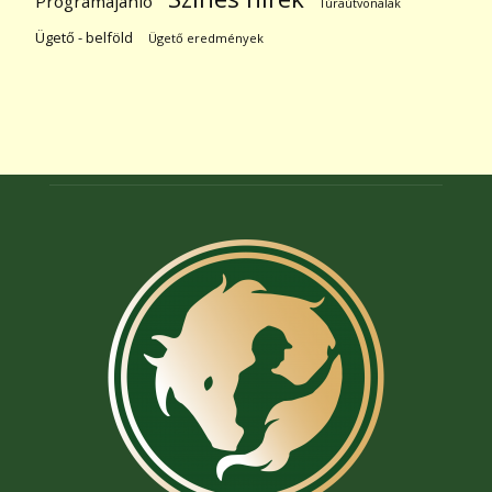
Programajánló
Túraútvonalak
Ügető - belföld
Ügető eredmények