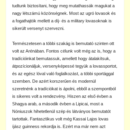
tudtunk biztosítani, hogy meg mutathassák magukat a
nagy létszámú közönségnek. Most az ugró lovasok és
a fogathajtók mellett a díj- és a military lovasoknak is
sikerült versenyt szervezni.
Természetesen a többi szakág is bemutató szinten ott
volt az Arénában. Fontos célunk volt még az is, hogy a
tradícióinkat bemutassuk, amellett hogy átalakítsuk,
átpozícionáljuk, versenyképessé tegyük a lovassportot,
és az egész lóval való foglalkozást, a többi sportággal
szemben. De azért korszerűen és modernül
szeretnénk a tradíciókat is ápolni, ebből a szempontból
is sikeres volt a rendezvény. Hiszen az első évben a
Shagya arab, a második évben a Lipicai, most a
Nóniuszok hihetetlenül szép és látványos bemutatót
tartottak. Fantasztikus volt még Kassai Lajos lovas
íjász guinness rekordja is. Ezért ma már nem azt