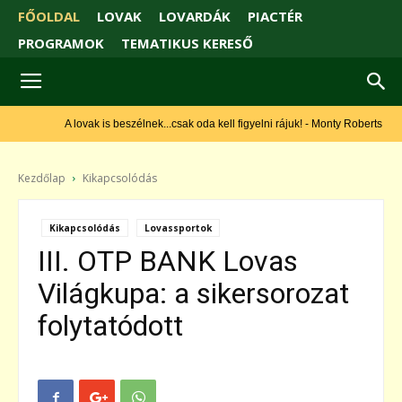
FŐOLDAL
LOVAK
LOVARDÁK
PIACTÉR
PROGRAMOK
TEMATIKUS KERESŐ
A lovak is beszélnek...csak oda kell figyelni rájuk! - Monty Roberts
Kezdőlap
Kikapcsolódás
Kikapcsolódás
Lovassportok
III. OTP BANK Lovas
Világkupa: a sikersorozat
folytatódott