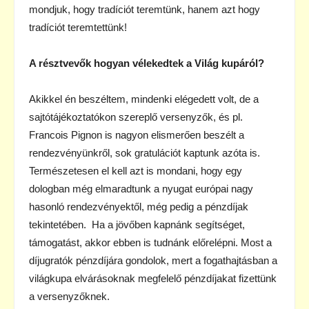
mondjuk, hogy tradíciót teremtünk, hanem azt hogy
tradíciót teremtettünk!
A résztvevők hogyan vélekedtek a Világ kupáról?
Akikkel én beszéltem, mindenki elégedett volt, de a
sajtótájékoztatókon szereplő versenyzők, és pl.
Francois Pignon is nagyon elismerően beszélt a
rendezvényünkről, sok gratulációt kaptunk azóta is.
Természetesen el kell azt is mondani, hogy egy
dologban még elmaradtunk a nyugat európai nagy
hasonló rendezvényektől, még pedig a pénzdíjak
tekintetében. Ha a jövőben kapnánk segítséget,
támogatást, akkor ebben is tudnánk előrelépni. Most a
díjugratók pénzdíjára gondolok, mert a fogathajtásban a
világkupa elvárásoknak megfelelő pénzdíjakat fizettünk
a versenyzőknek.