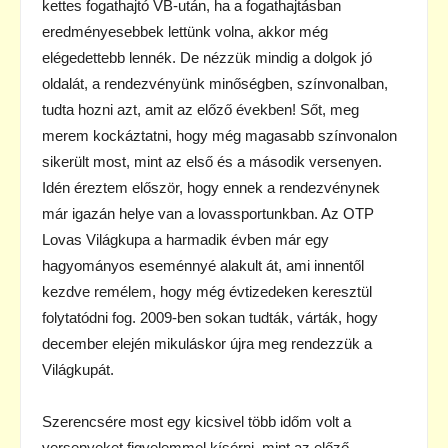
kettes fogathajtó VB-után, ha a fogathajtásban
eredményesebbek lettünk volna, akkor még
elégedettebb lennék. De nézzük mindig a dolgok jó
oldalát, a rendezvényünk minőségben, színvonalban,
tudta hozni azt, amit az előző években! Sőt, meg
merem kockáztatni, hogy még magasabb színvonalon
sikerült most, mint az első és a második versenyen.
Idén éreztem először, hogy ennek a rendezvénynek
már igazán helye van a lovassportunkban. Az OTP
Lovas Világkupa a harmadik évben már egy
hagyományos eseménnyé alakult át, ami innentől
kezdve remélem, hogy még évtizedeken keresztül
folytatódni fog. 2009-ben sokan tudták, várták, hogy
december elején mikuláskor újra meg rendezzük a
Világkupát.
Szerencsére most egy kicsivel több időm volt a
versenyeket figyelemmel kísérni, mint az előző