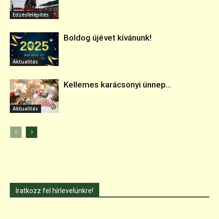
Edzésfelépítés
Boldog újévet kívánunk!
Aktualitás
Kellemes karácsonyi ünnep...
Aktualitás
Iratkozz fel hírlevelünkre!