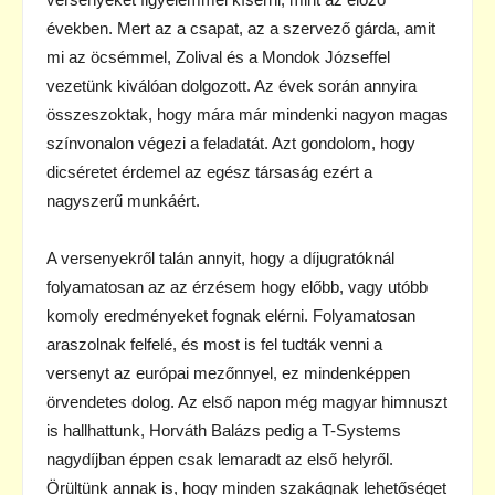
években. Mert az a csapat, az a szervező gárda, amit
mi az öcsémmel, Zolival és a Mondok Józseffel
vezetünk kiválóan dolgozott. Az évek során annyira
összeszoktak, hogy mára már mindenki nagyon magas
színvonalon végezi a feladatát. Azt gondolom, hogy
dicséretet érdemel az egész társaság ezért a
nagyszerű munkáért.
A versenyekről talán annyit, hogy a díjugratóknál
folyamatosan az az érzésem hogy előbb, vagy utóbb
komoly eredményeket fognak elérni. Folyamatosan
araszolnak felfelé, és most is fel tudták venni a
versenyt az európai mezőnnyel, ez mindenképpen
örvendetes dolog. Az első napon még magyar himnuszt
is hallhattunk, Horváth Balázs pedig a T-Systems
nagydíjban éppen csak lemaradt az első helyről.
Örültünk annak is, hogy minden szakágnak lehetőséget