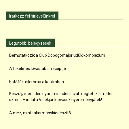
Iratkozz fel hírlevelünkre!
Legutóbbi bejegyzések
Bemutatkozik a Club Dobogómajor üdülőkomplexum
A tökéletes lovastábor receptje
Kötőfék-dilemma a karámban
Készülj, mert idén nyáron minden lóval megtett kilométer
számít – indul a Vidékjáró lovasok nyereményjáték!
A méz, mint takarmánykiegészítő