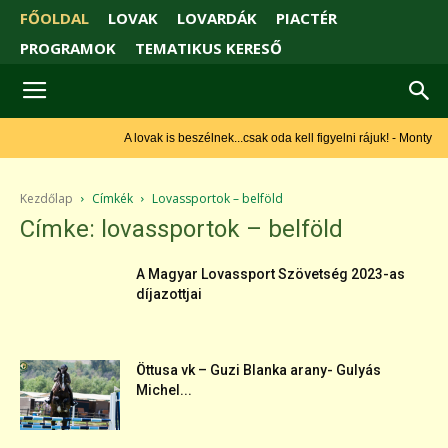
FŐOLDAL
LOVAK
LOVARDÁK
PIACTÉR
PROGRAMOK
TEMATIKUS KERESŐ
A lovak is beszélnek...csak oda kell figyelni rájuk! - Monty Roberts
Kezdőlap
Címkék
Lovassportok – belföld
Címke: lovassportok – belföld
A Magyar Lovassport Szövetség 2023-as
díjazottjai
Öttusa vk – Guzi Blanka arany- Gulyás
Michel...