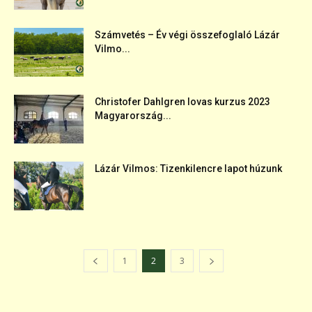
Számvetés – Év végi összefoglaló Lázár
Vilmo...
Christofer Dahlgren lovas kurzus 2023
Magyarország...
Lázár Vilmos: Tizenkilencre lapot húzunk
1
2
3