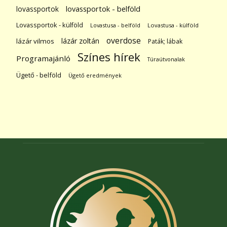
lovassportok
lovassportok - belföld
Lovassportok - külföld
Lovastusa - belföld
Lovastusa - külföld
overdose
lázár zoltán
lázár vilmos
Paták; lábak
Színes hírek
Programajánló
Túraútvonalak
Ügető - belföld
Ügető eredmények