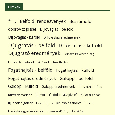
Címkék
.
Belföldi rendezvények
*
Beszámoló
dobrovitz józsef
Díjlovaglás - belföld
Díjlovaglás- külföld
Díjlovaglás eredmények
Díjugratás - belföld
Díjugratás - külföld
Díjugrató eredmények
Fertőző kevésvérűség
Filmek; filmsztárok; színészek
fogathajtás
Fogathajtás - belföld
Fogathajtás - külföld
Galopp - belföld
Fogathajtás eredmények
Galopp - külföld
Galopp eredmények
horváth balázs
humor
ifj. dobrovitz józsef
hugyecz mariann
ifj. lázár zoltán
ifj. szabó gábor
krucsó szabolcs
kassai lajos
lipicai
Lovaglás gyerekeknek
Lovasrendőrök; polgárőrök