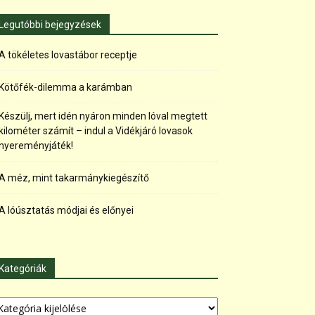
Legutóbbi bejegyzések
A tökéletes lovastábor receptje
Kötőfék-dilemma a karámban
Készülj, mert idén nyáron minden lóval megtett
kilométer számít – indul a Vidékjáró lovasok
nyereményjáték!
A méz, mint takarmánykiegészítő
A lóúsztatás módjai és előnyei
Kategóriák
tegóriák