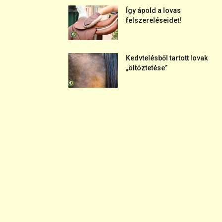
Így ápold a lovas
felszereléseidet!
Kedvtelésből tartott lovak
„öltöztetése”