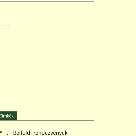
Címkék
.
Belföldi rendezvények
*