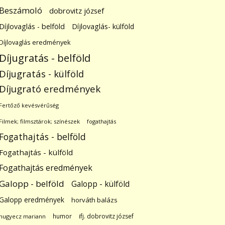
Beszámoló
dobrovitz józsef
Díjlovaglás - belföld
Díjlovaglás- külföld
Díjlovaglás eredmények
Díjugratás - belföld
Díjugratás - külföld
Díjugrató eredmények
Fertőző kevésvérűség
Filmek; filmsztárok; színészek
fogathajtás
Fogathajtás - belföld
Fogathajtás - külföld
Fogathajtás eredmények
Galopp - belföld
Galopp - külföld
Galopp eredmények
horváth balázs
humor
ifj. dobrovitz józsef
hugyecz mariann