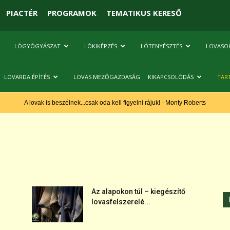
PIACTÉR
PROGRAMOK
TEMATIKUS KERESŐ
LÓGYÓGYÁSZAT
LÓKIKÉPZÉS
LÓTENYÉSZTÉS
LOVASO
LOVARDA ÉPÍTÉS
LOVAS MEZŐGAZDASÁG
KIKAPCSOLÓDÁS
TAR
A lovak is beszélnek...csak oda kell figyelni rájuk! - Monty Roberts
Az alapokon túl – kiegészítő
lovasfelszerelé...