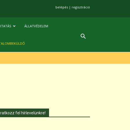
belépés
|
regisztráció
KTATÁS
ÁLLATVÉDELEM
TALOMBEKÜLDŐ
Iratkozz fel hírlevelünkre!