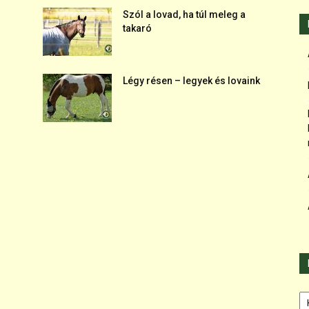
Szól a lovad, ha túl meleg a
takaró
Légy résen – legyek és lovaink
Ka