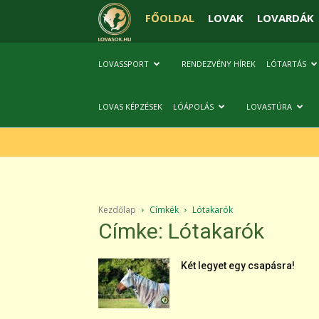
FŐOLDAL
LOVAK
LOVARDÁK
LOVASSPORT
RENDEZVÉNY HÍREK
LÓTARTÁS
LOVAS KÉPZÉSEK
LÓÁPOLÁS
LOVASTÚRA
Kezdőlap
Címkék
Lótakarók
Címke: Lótakarók
Két legyet egy csapásra!