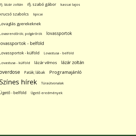
ifj. szabó gábor
ifj. lázár zoltán
kassai lajos
krucsó szabolcs
lipicai
Lovaglás gyerekeknek
lovassportok
Lovasrendőrök; polgárőrök
lovassportok - belföld
Lovassportok - külföld
Lovastusa - belföld
lázár zoltán
lázár vilmos
Lovastusa - külföld
overdose
Programajánló
Paták; lábak
Színes hírek
Túraútvonalak
Ügető - belföld
Ügető eredmények