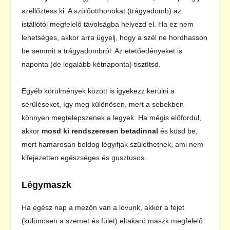
szellőztess ki. A szülőotthonokat (trágyadomb) az
istállótól megfelelő távolságba helyezd el. Ha ez nem
lehetséges, akkor arra ügyelj, hogy a szél ne hordhasson
be semmit a trágyadombról. Az etetőedényeket is
naponta (de legalább kétnaponta) tisztítsd.
Egyéb körülmények között is igyekezz kerülni a
sérüléseket, így meg különösen, mert a sebekben
könnyen megtelepszenek a legyek. Ha mégis előfordul,
akkor
mosd ki rendszeresen betadinnal
és kösd be,
mert hamarosan boldog légyifjak születhetnek, ami nem
kifejezetten egészséges és gusztusos.
Légymaszk
Ha egész nap a mezőn van a lovunk, akkor a fejet
(különösen a szemet és fület) eltakaró maszk megfelelő