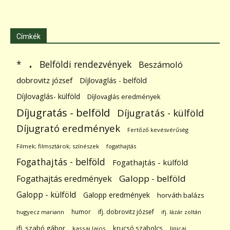
Címkék
.
Belföldi rendezvények
*
Beszámoló
dobrovitz józsef
Díjlovaglás - belföld
Díjlovaglás- külföld
Díjlovaglás eredmények
Díjugratás - belföld
Díjugratás - külföld
Díjugrató eredmények
Fertőző kevésvérűség
Filmek; filmsztárok; színészek
fogathajtás
Fogathajtás - belföld
Fogathajtás - külföld
Galopp - belföld
Fogathajtás eredmények
Galopp - külföld
Galopp eredmények
horváth balázs
humor
ifj. dobrovitz józsef
hugyecz mariann
ifj. lázár zoltán
ifj. szabó gábor
krucsó szabolcs
kassai lajos
lipicai