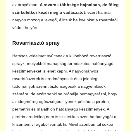
az árnyékban.
A rovarok többsége hajnalban, de főleg
szürkületkor kezdi meg a vadászatot
, ezért ha már
nagyon mozog a levegő, állítsuk be lovunkat a rovaroktól
védett helyére.
Rovarriasztó spray
Hatásos védelmet nyújtanak a különböző rovarriasztó
sprayk, melyekből manapság természetes hatóanyagú
készítményeket is lehet kapni. A hagyományos
rovarirtószerek is eredményesek és a jelenlegi
tudományok szerint biztonságosak a nagyemlősök
számára, de azért senki se próbálja bemagyarázni, hogy
az idegméreg egészséges. Ilyenek például a piretrin,
permetrin és malathion hatóanyagú készítmények. A
piretrin eredetileg nem is szintetikus szer, hatóanyagát a
krizantém virágából vonták ki. Mivel azonban túl sokba