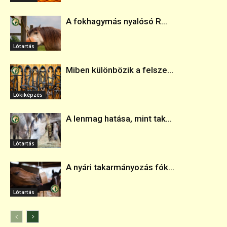
A fokhagymás nyalósó R...
Lótartás
Miben különbözik a felsze...
Lókiképzés
A lenmag hatása, mint tak...
Lótartás
A nyári takarmányozás fók...
Lótartás