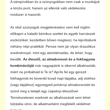
A vámpírokban és a szúnyogokban nem csak a munkájuk
a közös pont, hanem az ellenük való védekezési
módszer is hasonló.
Az első szúnyogok megjelenésekor nem kell rögtön
előkapni a haladó kémikus szettet és egyéb harcászati
eszközöket, kezdetben bőven megteszi, ha kipróbálunk
néhány népi praktikát. Persze nem jár olyan drasztikus
eredménnyel, mint egy atomtámadás, de lehet, hogy
beválik.
Az élesztő, az almaborecet és a fokhagyma
kombinációját
már nagyapáink is sikerrel alkalmazták,
miért ne próbálnád ki Te is? Apríts fel egy gerezd
fokhagymát és keverdd lovad napi tápjába, adj vizéhez
(vagy tápjához) egynegyed pohárnyi almaborecetet és
szórd meg a tetejét egy csipetnyi élesztővel.
Természetesen ezeknek az alkalmazását sem lehet
túlzásba vinni, de alkalmanként megfelelő védelmet