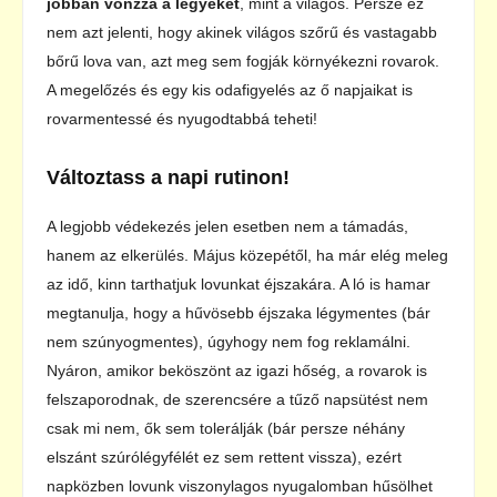
jobban vonzza a legyeket
, mint a világos. Persze ez
nem azt jelenti, hogy akinek világos szőrű és vastagabb
bőrű lova van, azt meg sem fogják környékezni rovarok.
A megelőzés és egy kis odafigyelés az ő napjaikat is
rovarmentessé és nyugodtabbá teheti!
Változtass a napi rutinon!
A legjobb védekezés jelen esetben nem a támadás,
hanem az elkerülés. Május közepétől, ha már elég meleg
az idő, kinn tarthatjuk lovunkat éjszakára. A ló is hamar
megtanulja, hogy a hűvösebb éjszaka légymentes (bár
nem szúnyogmentes), úgyhogy nem fog reklamálni.
Nyáron, amikor beköszönt az igazi hőség, a rovarok is
felszaporodnak, de szerencsére a tűző napsütést nem
csak mi nem, ők sem tolerálják (bár persze néhány
elszánt szúrólégyfélét ez sem rettent vissza), ezért
napközben lovunk viszonylagos nyugalomban hűsölhet