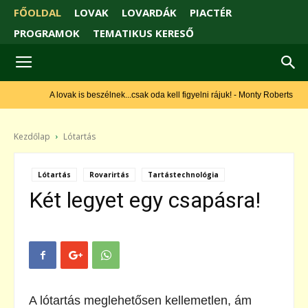
FŐOLDAL
LOVAK
LOVARDÁK
PIACTÉR
PROGRAMOK
TEMATIKUS KERESŐ
A lovak is beszélnek...csak oda kell figyelni rájuk! - Monty Roberts
Kezdőlap
Lótartás
Lótartás
Rovarirtás
Tartástechnológia
Két legyet egy csapásra!
A lótartás meglehetősen kellemetlen, ám