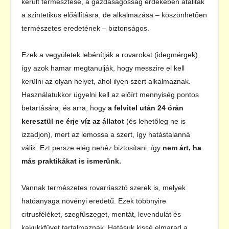
került termesztése, a gazdaságosság érdekében átálltak
a szintetikus előállításra, de alkalmazása – köszönhetően
természetes eredetének – biztonságos.
Ezek a vegyületek lebénítják a rovarokat (idegmérgek),
így azok hamar megtanulják, hogy messzire el kell
kerülni az olyan helyet, ahol ilyen szert alkalmaznak.
Használatukkor ügyelni kell az előírt mennyiség pontos
betartására, és arra, hogy
a felvitel után 24 órán
keresztül ne érje víz az állatot
(és lehetőleg ne is
izzadjon), mert az lemossa a szert, így hatástalanná
válik. Ezt persze elég nehéz biztosítani, így
nem árt, ha
más praktikákat is ismerünk.
Vannak természetes rovarriasztó szerek is, melyek
hatóanyaga növényi eredetű. Ezek többnyire
citrusféléket, szegfűszeget, mentát, levendulát és
kakukkfüvet tartalmaznak. Hatásuk kissé elmarad a