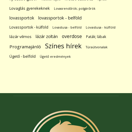
Lovaglás gyerekeknek
Lovasrendőrök; polgárőrök
lovassportok
lovassportok - belföld
Lovassportok - külföld
Lovastusa - belföld
Lovastusa - külföld
overdose
lázár zoltán
lázár vilmos
Paták; lábak
Színes hírek
Programajánló
Túraútvonalak
Ügető - belföld
Ügető eredmények