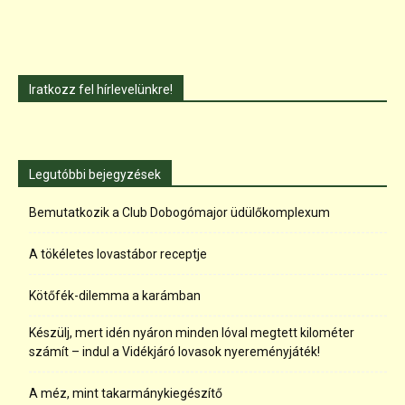
Iratkozz fel hírlevelünkre!
Legutóbbi bejegyzések
Bemutatkozik a Club Dobogómajor üdülőkomplexum
A tökéletes lovastábor receptje
Kötőfék-dilemma a karámban
Készülj, mert idén nyáron minden lóval megtett kilométer
számít – indul a Vidékjáró lovasok nyereményjáték!
A méz, mint takarmánykiegészítő