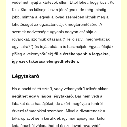
védelmet nyújt a kártevők ellen. Ettől lehet, hogy kicsit Ku
Klux Klanos külseje lesz a jószágnak, de még mindig
jobb, mintha a legyek a lovad szemében látnák meg a
lehetőséget az egzisztenciájuk megteremtésére. A
szemek nedvessége ugyanis nagyon csábítja a
rovarokat, szomjuk oltására (“Hello szivi, meghívhatlak
egy italra?”) és tojásrakásra is használják. Egyes lófajták
(főleg a vékonybőrűek)
füle érzékenyebb a legyekre,
így ezek takarása elengedhetetlen.
Légytakaró
Ha a pacid sötét színű, vagy vékonybőrű telivér akkor
segíthet egy világos légytakaró
. Bár nem védi a
lábakat és a hastájékot, de azért megóvja a fentről
érkező támadókkal szemben. Mivel a divattrendek a
takarópiacot sem kerülik el, így manapság már külön
katalógusból válogathatod össze lovad rovarvédő