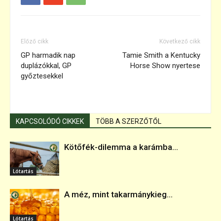
Előző cikk
Következő cikk
GP harmadik nap
Tamie Smith a Kentucky
duplázókkal, GP
Horse Show nyertese
győztesekkel
KAPCSOLÓDÓ CIKKEK
TÖBB A SZERZŐTŐL
Kötőfék-dilemma a karámba...
Lótartás
A méz, mint takarmánykieg...
Lótartás