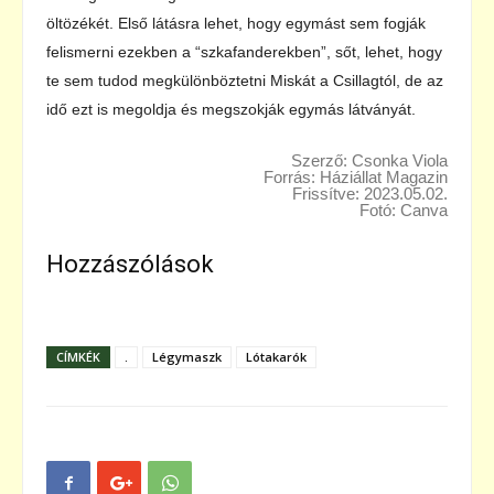
öltözékét. Első látásra lehet, hogy egymást sem fogják
felismerni ezekben a “szkafanderekben”, sőt, lehet, hogy
te sem tudod megkülönböztetni Miskát a Csillagtól, de az
idő ezt is megoldja és megszokják egymás látványát.
Szerző: Csonka Viola
Forrás: Háziállat Magazin
Frissítve: 2023.05.02.
Fotó: Canva
Hozzászólások
CÍMKÉK
.
Légymaszk
Lótakarók