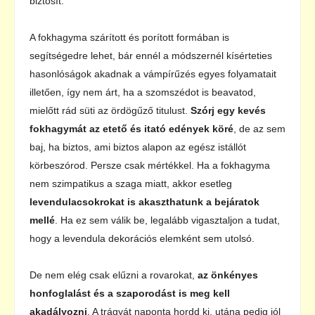
biztosít.
A fokhagyma szárított és porított formában is
segítségedre lehet, bár ennél a módszernél kísérteties
hasonlóságok akadnak a vámpírűzés egyes folyamatait
illetően, így nem árt, ha a szomszédot is beavatod,
mielőtt rád süti az ördögűző titulust.
Szórj egy kevés
fokhagymát az etető és itató edények köré
, de az sem
baj, ha biztos, ami biztos alapon az egész istállót
körbeszórod. Persze csak mértékkel. Ha a fokhagyma
nem szimpatikus a szaga miatt, akkor esetleg
levendulacsokrokat is akaszthatunk a bejáratok
mellé
. Ha ez sem válik be, legalább vigasztaljon a tudat,
hogy a levendula dekorációs elemként sem utolsó.
De nem elég csak elűzni a rovarokat,
az önkényes
honfoglalást és a szaporodást is meg kell
akadályozni
. A trágyát naponta hordd ki, utána pedig jól