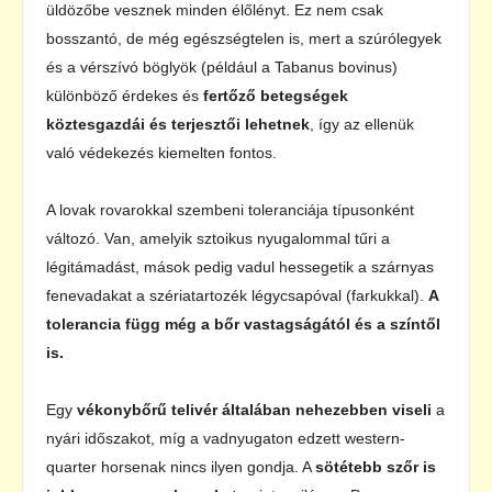
üldözőbe vesznek minden élőlényt. Ez nem csak
bosszantó, de még egészségtelen is, mert a szúrólegyek
és a vérszívó böglyök (például a Tabanus bovinus)
különböző érdekes és
fertőző betegségek
köztesgazdái és terjesztői lehetnek
, így az ellenük
való védekezés kiemelten fontos.
A lovak rovarokkal szembeni toleranciája típusonként
változó. Van, amelyik sztoikus nyugalommal tűri a
légitámadást, mások pedig vadul hessegetik a szárnyas
fenevadakat a szériatartozék légycsapóval (farkukkal).
A
tolerancia függ még a bőr vastagságától és a színtől
is.
Egy
vékonybőrű telivér általában nehezebben viseli
a
nyári időszakot, míg a vadnyugaton edzett western-
quarter horsenak nincs ilyen gondja. A
sötétebb szőr is