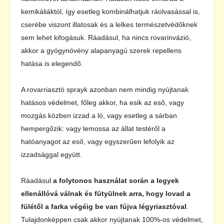
kemikáliáktól, így esetleg kombinálhatjuk ráolvasással is,
cserébe viszont illatosak és a lelkes természetvédőknek
sem lehet kifogásuk. Ráadásul, ha nincs rovarinvázió,
akkor a gyógynövény alapanyagú szerek repellens
hatása is elegendő.
A rovarriasztó sprayk azonban nem mindig nyújtanak
hatásos védelmet, főleg akkor, ha esik az eső, vagy
mozgás közben izzad a ló, vagy esetleg a sárban
hempergőzik: vagy lemossa az állat testéről a
hatóanyagot az eső, vagy egyszerűen lefolyik az
izzadsággal együtt.
Ráadásul
a folytonos használat során a legyek
ellenállóvá válnak és fütyülnek arra, hogy lovad a
fülétől a farka végéig be van fújva légyriasztóval
.
Tulajdonképpen csak akkor nyújtanak 100%-os védelmet,