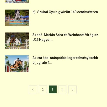
Ifj. Szuhai Gyula győzött 140 centiméteren
Szabó-Máriás Sára és Weinhardt Virág az
U25 Nagydi...
Az európai utánpótlás legeredményesebb
díjugrató f...
2
3
4