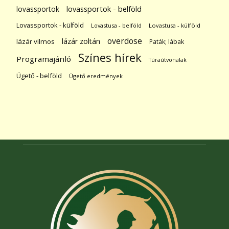
lovassportok
lovassportok - belföld
Lovassportok - külföld
Lovastusa - belföld
Lovastusa - külföld
overdose
lázár zoltán
lázár vilmos
Paták; lábak
Színes hírek
Programajánló
Túraútvonalak
Ügető - belföld
Ügető eredmények