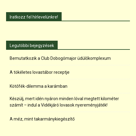
Iratkozz fel hírlevelünkre!
Legutóbbi bejegyzések
Bemutatkozik a Club Dobogómajor üdülőkomplexum
A tökéletes lovastábor receptje
Kötőfék-dilemma a karámban
Készülj, mert idén nyáron minden lóval megtett kilométer
számít – indul a Vidékjáró lovasok nyereményjáték!
A méz, mint takarmánykiegészítő