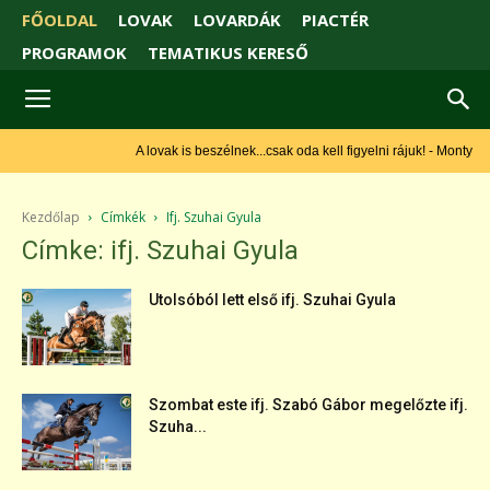
FŐOLDAL
LOVAK
LOVARDÁK
PIACTÉR
PROGRAMOK
TEMATIKUS KERESŐ
A lovak is beszélnek...csak oda kell figyelni rájuk! - Monty Roberts
Kezdőlap
Címkék
Ifj. Szuhai Gyula
Címke: ifj. Szuhai Gyula
Utolsóból lett első ifj. Szuhai Gyula
Szombat este ifj. Szabó Gábor megelőzte ifj.
Szuha...