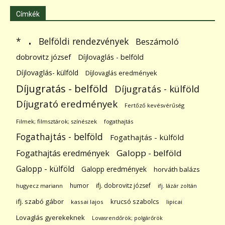
Címkék
.
Belföldi rendezvények
*
Beszámoló
dobrovitz józsef
Díjlovaglás - belföld
Díjlovaglás- külföld
Díjlovaglás eredmények
Díjugratás - belföld
Díjugratás - külföld
Díjugrató eredmények
Fertőző kevésvérűség
Filmek; filmsztárok; színészek
fogathajtás
Fogathajtás - belföld
Fogathajtás - külföld
Galopp - belföld
Fogathajtás eredmények
Galopp - külföld
Galopp eredmények
horváth balázs
humor
ifj. dobrovitz józsef
hugyecz mariann
ifj. lázár zoltán
ifj. szabó gábor
krucsó szabolcs
kassai lajos
lipicai
Lovaglás gyerekeknek
Lovasrendőrök; polgárőrök