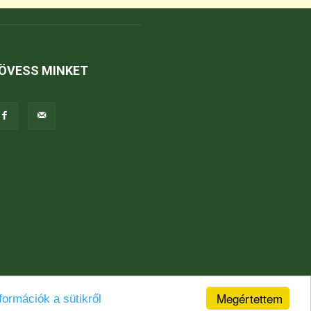
ÖVESS MINKET
Megértettem
formációk a sütikről
Jogi nyilatkozat
Karrier
Kapcsolat