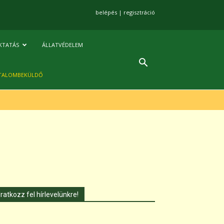
belépés
|
regisztráció
KTATÁS
ÁLLATVÉDELEM
TALOMBEKÜLDŐ
Iratkozz fel hírlevelünkre!