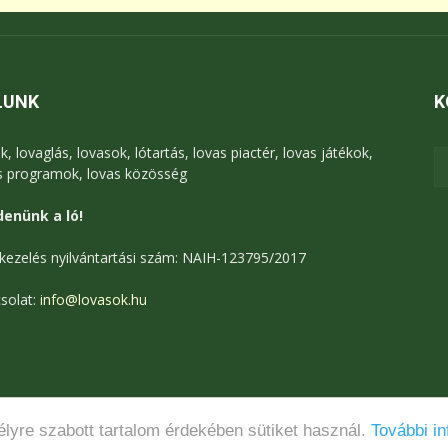
LUNK
K
k, lovaglás, lovasok, lótartás, lovas piactér, lovas játékok,
s programok, lovas közösség
enünk a ló!
kezelés nyilvántartási szám: NAIH-123795/2017
solat:
info@lovasok.hu
lyre szabott tartalom érdekében sütiket használ.
További in
Médiaajánlat
Adatkezelési tájékoztató