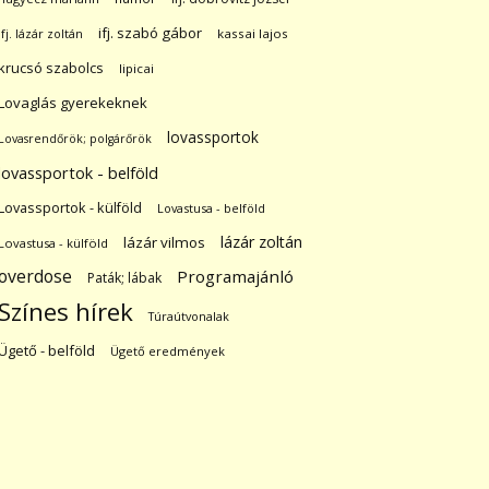
ifj. szabó gábor
ifj. lázár zoltán
kassai lajos
krucsó szabolcs
lipicai
Lovaglás gyerekeknek
lovassportok
Lovasrendőrök; polgárőrök
lovassportok - belföld
Lovassportok - külföld
Lovastusa - belföld
lázár zoltán
lázár vilmos
Lovastusa - külföld
overdose
Programajánló
Paták; lábak
Színes hírek
Túraútvonalak
Ügető - belföld
Ügető eredmények