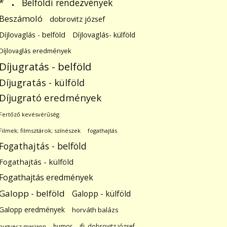
.
Belföldi rendezvények
*
Beszámoló
dobrovitz józsef
Díjlovaglás - belföld
Díjlovaglás- külföld
Díjlovaglás eredmények
Díjugratás - belföld
Díjugratás - külföld
Díjugrató eredmények
Fertőző kevésvérűség
Filmek; filmsztárok; színészek
fogathajtás
Fogathajtás - belföld
Fogathajtás - külföld
Fogathajtás eredmények
Galopp - belföld
Galopp - külföld
Galopp eredmények
horváth balázs
humor
ifj. dobrovitz józsef
hugyecz mariann