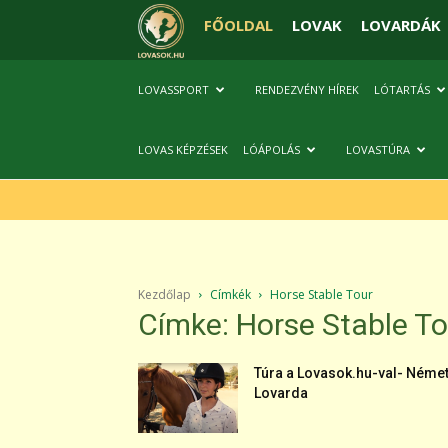
FŐOLDAL
LOVAK
LOVARDÁK
LOVASSPORT
RENDEZVÉNY HÍREK
LÓTARTÁS
LOVAS KÉPZÉSEK
LÓÁPOLÁS
LOVASTÚRA
Kezdőlap
Címkék
Horse Stable Tour
Címke: Horse Stable To
Túra a Lovasok.hu-val- Néme
Lovarda