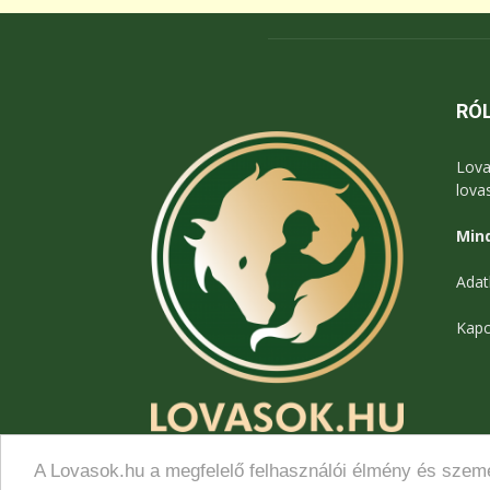
RÓ
Lova
lova
Mind
Adat
Kapc
A Lovasok.hu a megfelelő felhasználói élmény és szemé
© Lovasok.hu