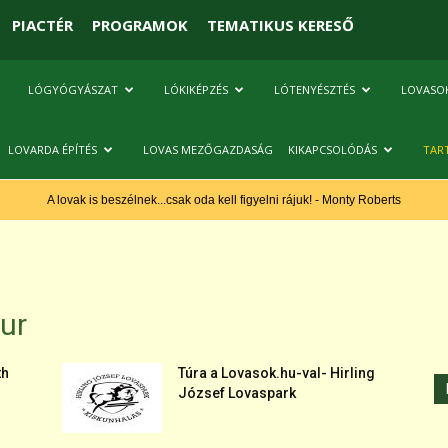
PIACTÉR
PROGRAMOK
TEMATIKUS KERESŐ
LÓGYÓGYÁSZAT
LÓKIKÉPZÉS
LÓTENYÉSZTÉS
LOVASO
LOVARDA ÉPÍTÉS
LOVAS MEZŐGAZDASÁG
KIKAPCSOLÓDÁS
TAR
A lovak is beszélnek...csak oda kell figyelni rájuk! - Monty Roberts
ur
th
Túra a Lovasok.hu-val- Hirling
József Lovaspark