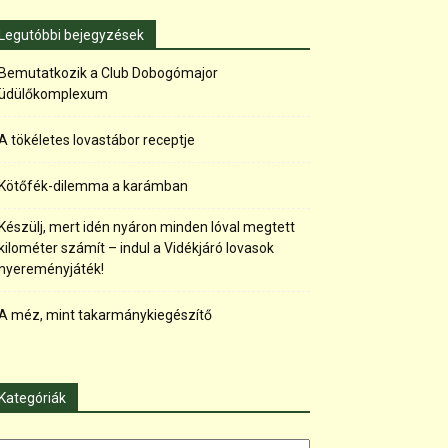
Legutóbbi bejegyzések
Bemutatkozik a Club Dobogómajor
üdülőkomplexum
A tökéletes lovastábor receptje
Kötőfék-dilemma a karámban
Készülj, mert idén nyáron minden lóval megtett
kilométer számít – indul a Vidékjáró lovasok
nyereményjáték!
A méz, mint takarmánykiegészítő
Kategóriák
tegóriák