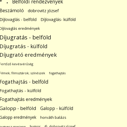
.
Belföldi rendezvények
*
Beszámoló
dobrovitz józsef
Díjlovaglás - belföld
Díjlovaglás- külföld
Díjlovaglás eredmények
Díjugratás - belföld
Díjugratás - külföld
Díjugrató eredmények
Fertőző kevésvérűség
Filmek; filmsztárok; színészek
fogathajtás
Fogathajtás - belföld
Fogathajtás - külföld
Fogathajtás eredmények
Galopp - belföld
Galopp - külföld
Galopp eredmények
horváth balázs
humor
ifj. dobrovitz józsef
hugyecz mariann