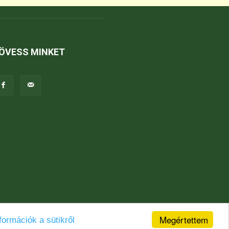
ÖVESS MINKET
Megértettem
formációk a sütikről
Jogi nyilatkozat
Karrier
Kapcsolat