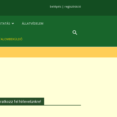
belépés
|
regisztráció
KTATÁS
ÁLLATVÉDELEM
TALOMBEKÜLDŐ
Iratkozz fel hírlevelünkre!