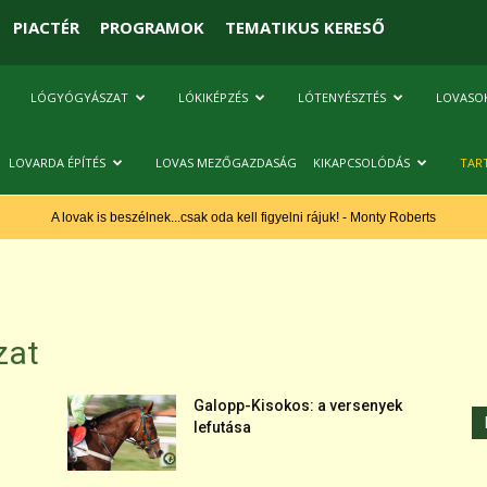
PIACTÉR
PROGRAMOK
TEMATIKUS KERESŐ
LÓGYÓGYÁSZAT
LÓKIKÉPZÉS
LÓTENYÉSZTÉS
LOVASO
LOVARDA ÉPÍTÉS
LOVAS MEZŐGAZDASÁG
KIKAPCSOLÓDÁS
TAR
A lovak is beszélnek...csak oda kell figyelni rájuk! - Monty Roberts
zat
Galopp-Kisokos: a versenyek
lefutása