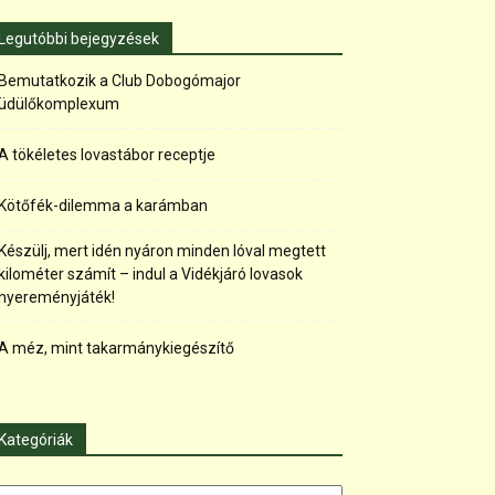
Legutóbbi bejegyzések
Bemutatkozik a Club Dobogómajor
üdülőkomplexum
A tökéletes lovastábor receptje
Kötőfék-dilemma a karámban
Készülj, mert idén nyáron minden lóval megtett
kilométer számít – indul a Vidékjáró lovasok
nyereményjáték!
A méz, mint takarmánykiegészítő
Kategóriák
tegóriák