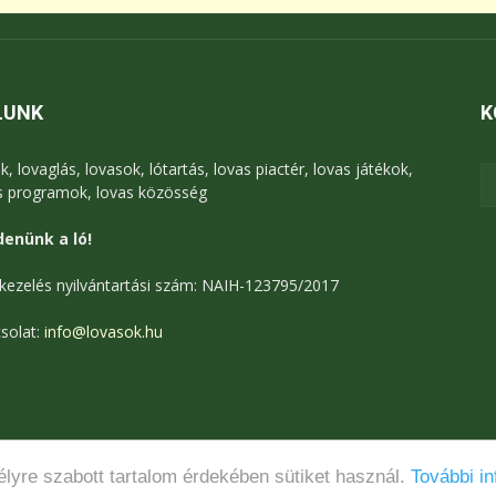
LUNK
K
k, lovaglás, lovasok, lótartás, lovas piactér, lovas játékok,
s programok, lovas közösség
enünk a ló!
kezelés nyilvántartási szám: NAIH-123795/2017
solat:
info@lovasok.hu
lyre szabott tartalom érdekében sütiket használ.
További in
Médiaajánlat
Adatkezelési tájékoztató