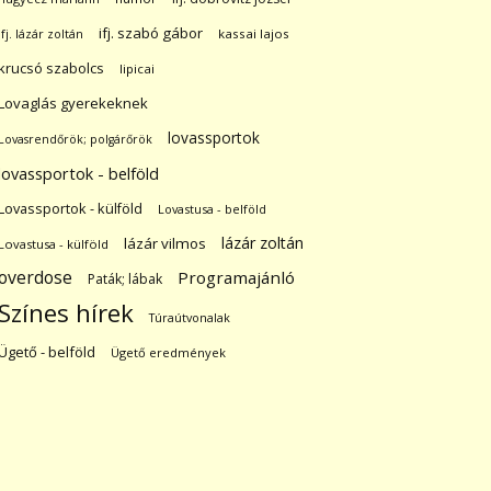
ifj. szabó gábor
ifj. lázár zoltán
kassai lajos
krucsó szabolcs
lipicai
Lovaglás gyerekeknek
lovassportok
Lovasrendőrök; polgárőrök
lovassportok - belföld
Lovassportok - külföld
Lovastusa - belföld
lázár zoltán
lázár vilmos
Lovastusa - külföld
overdose
Programajánló
Paták; lábak
Színes hírek
Túraútvonalak
Ügető - belföld
Ügető eredmények