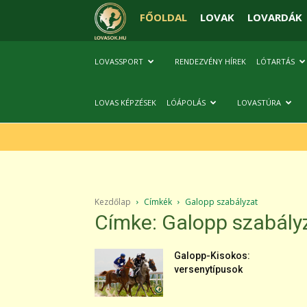
FŐOLDAL
LOVAK
LOVARDÁK
LOVASSPORT
RENDEZVÉNY HÍREK
LÓTARTÁS
LOVAS KÉPZÉSEK
LÓÁPOLÁS
LOVASTÚRA
Kezdőlap
Címkék
Galopp szabályzat
Címke: Galopp szabály
Galopp-Kisokos:
versenytípusok