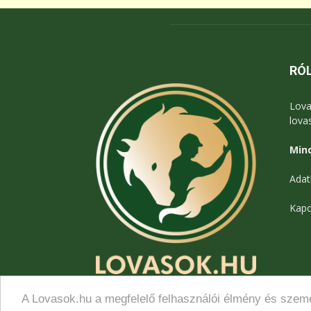
RÓ
Lova
lova
Mind
Adat
Kapc
A Lovasok.hu a megfelelő felhasználói élmény és szemé
© Lovasok.hu