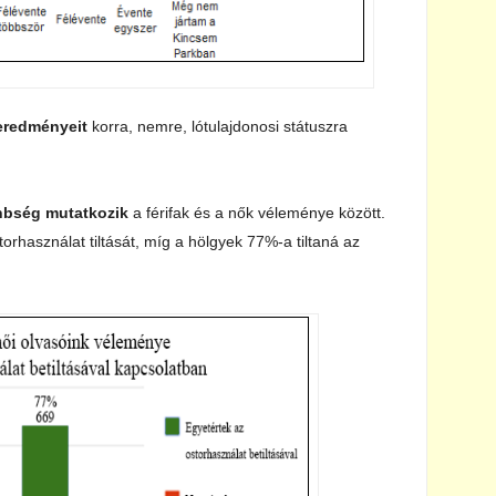
eredményeit
korra, nemre, lótulajdonosi státuszra
nbség mutatkozik
a férifak és a nők véleménye között.
torhasználat tiltását, míg a hölgyek 77%-a tiltaná az