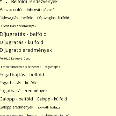
.
Belföldi rendezvények
*
Beszámoló
dobrovitz józsef
Díjlovaglás - belföld
Díjlovaglás- külföld
Díjlovaglás eredmények
Díjugratás - belföld
Díjugratás - külföld
Díjugrató eredmények
Fertőző kevésvérűség
Filmek; filmsztárok; színészek
fogathajtás
Fogathajtás - belföld
Fogathajtás - külföld
Fogathajtás eredmények
Galopp - belföld
Galopp - külföld
Galopp eredmények
horváth balázs
humor
ifj. dobrovitz józsef
hugyecz mariann