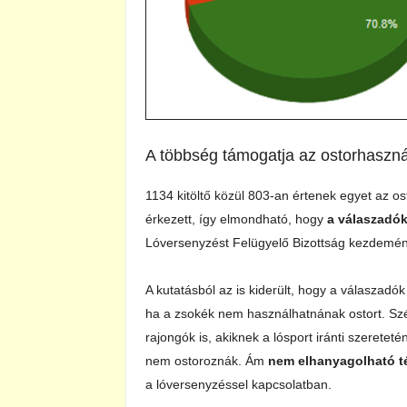
A többség támogatja az ostorhasznál
1134 kitöltő közül 803-an értenek egyet az os
érkezett, így elmondható, hogy
a válaszadó
Lóversenyzést Felügyelő Bizottság kezdemé
A kutatásból az is kiderült, hogy a válaszad
ha a zsokék nem használhatnának ostort. Sz
rajongók is, akiknek a lósport iránti szeretet
nem ostoroznák. Ám
nem elhanyagolható té
a lóversenyzéssel kapcsolatban.