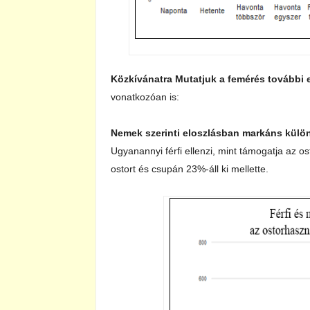
Közkívánatra Mutatjuk a femérés további 
vonatkozóan is:
Nemek szerinti eloszlásban markáns külö
Ugyanannyi férfi ellenzi, mint támogatja az os
ostort és csupán 23%-áll ki mellette.