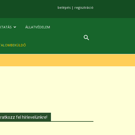
belépés
|
regisztráció
KTATÁS
ÁLLATVÉDELEM
TALOMBEKÜLDŐ
Iratkozz fel hírlevelünkre!