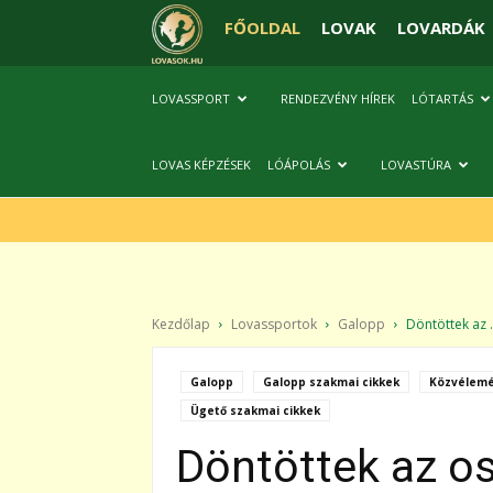
FŐOLDAL
LOVAK
LOVARDÁK
LOVASSPORT
RENDEZVÉNY HÍREK
LÓTARTÁS
LOVAS KÉPZÉSEK
LÓÁPOLÁS
LOVASTÚRA
Kezdőlap
Lovassportok
Galopp
Döntöttek az .
Galopp
Galopp szakmai cikkek
Közvélemé
Ügető szakmai cikkek
Döntöttek az os