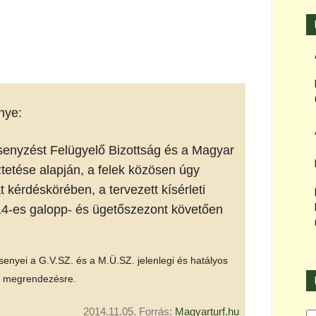
nye:
senyzést Felügyelő Bizottság és a Magyar
etése alapján, a felek közösen úgy
 kérdéskörében, a tervezett kísérleti
2014-es galopp- és ügetőszezont követően
enyei a G.V.SZ. és a M.Ü.SZ. jelenlegi és hatályos
ek megrendezésre.
Ka
2014.11.05. Forrás:
Magyarturf.hu