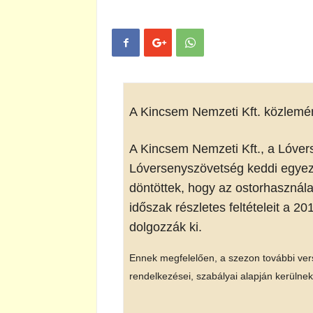
A Kincsem Nemzeti Kft. közlemé
A Kincsem Nemzeti Kft., a Lóver
Lóversenyszövetség keddi egyezt
döntöttek, hogy az ostorhasználat
időszak részletes feltételeit a 
dolgozzák ki.
Ennek megfelelően, a szezon további vers
rendelkezései, szabályai alapján kerüln