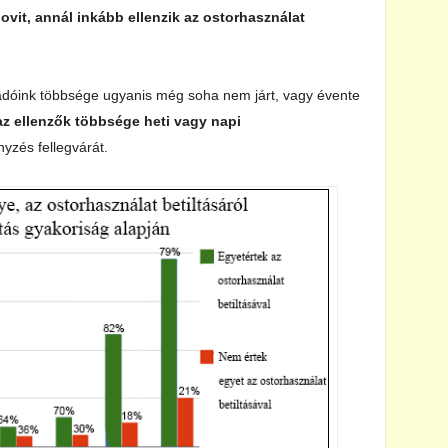
ovit, annál inkább ellenzik az ostorhasználat
zadóink többsége ugyanis még soha nem járt, vagy évente
az ellenzők többsége heti vagy napi
yzés fellegvárát.