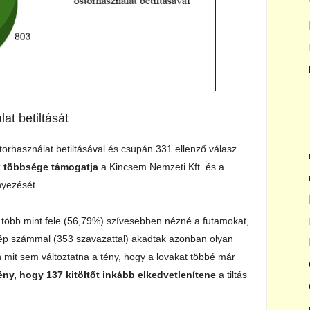
at betiltását
torhasználat betiltásával és csupán 331 ellenző válasz
k többsége támogatja
a Kincsem Nemzeti Kft. és a
nyezését.
ók több mint fele (56,79%) szívesebben nézné a futamokat,
ép számmal (353 szavazattal) akadtak azonban olyan
én mit sem változtatna a tény, hogy a lovakat többé már
ny, hogy 137 kitöltőt inkább elkedvetlenítene
a tiltás