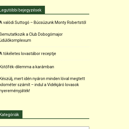
Legutóbbi bejegyzések
A valódi Suttogó – Búcsúzunk Monty Robertstől
Bemutatkozik a Club Dobogómajor
üdülőkomplexum
A tökéletes lovastábor receptje
Kötőfék-dilemma a karámban
Készülj, mert idén nyáron minden lóval megtett
kilométer számít – indul a Vidékjáró lovasok
nyereményjáték!
Kategóriák
tegóriák