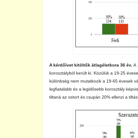
A kérdőívet kitöltők átlagéletkora 36 év.
A 
korosztályból került ki. Közülük a 19-25 éves
különbség nem mutatkozik a 19-65 évesek vál
legfiatalabb és a legidősebb korosztály képvis
tiltaná az ostort és csupán 20% ellenzi a tiltás