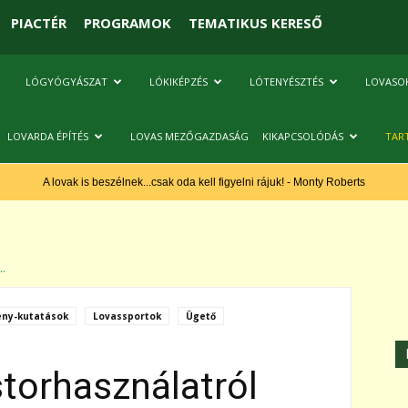
PIACTÉR
PROGRAMOK
TEMATIKUS KERESŐ
LÓGYÓGYÁSZAT
LÓKIKÉPZÉS
LÓTENYÉSZTÉS
LOVASO
LOVARDA ÉPÍTÉS
LOVAS MEZŐGAZDASÁG
KIKAPCSOLÓDÁS
TAR
A lovak is beszélnek...csak oda kell figyelni rájuk! - Monty Roberts
..
ny-kutatások
Lovassportok
Ügető
torhasználatról