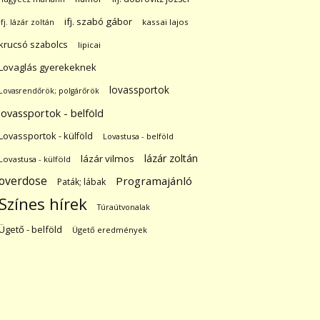
ifj. szabó gábor
ifj. lázár zoltán
kassai lajos
krucsó szabolcs
lipicai
Lovaglás gyerekeknek
lovassportok
Lovasrendőrök; polgárőrök
lovassportok - belföld
Lovassportok - külföld
Lovastusa - belföld
lázár zoltán
lázár vilmos
Lovastusa - külföld
overdose
Programajánló
Paták; lábak
Színes hírek
Túraútvonalak
Ügető - belföld
Ügető eredmények