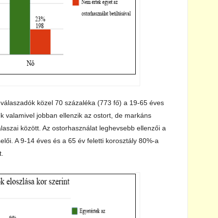
válaszadók közel 70 százaléka (773 fő) a 19-65 éves
ek valamivel jobban ellenzik az ostort, de markáns
aszai között. Az ostorhasználat leghevsebb ellenzői a
elői. A 9-14 éves és a 65 év feletti korosztály 80%-a
t.