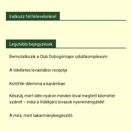
Iratkozz fel hírlevelünkre!
Legutóbbi bejegyzések
Bemutatkozik a Club Dobogómajor üdülőkomplexum
A tökéletes lovastábor receptje
Kötőfék-dilemma a karámban
Készülj, mert idén nyáron minden lóval megtett kilométer
számít – indul a Vidékjáró lovasok nyereményjáték!
A méz, mint takarmánykiegészítő