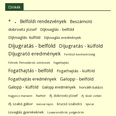
Címkék
.
Belföldi rendezvények
*
Beszámoló
dobrovitz józsef
Díjlovaglás - belföld
Díjlovaglás- külföld
Díjlovaglás eredmények
Díjugratás - belföld
Díjugratás - külföld
Díjugrató eredmények
Fertőző kevésvérűség
Filmek; filmsztárok; színészek
fogathajtás
Fogathajtás - belföld
Fogathajtás - külföld
Galopp - belföld
Fogathajtás eredmények
Galopp - külföld
Galopp eredmények
horváth balázs
humor
ifj. dobrovitz józsef
hugyecz mariann
ifj. lázár zoltán
ifj. szabó gábor
krucsó szabolcs
kassai lajos
lipicai
Lovaglás gyerekeknek
Lovasrendőrök; polgárőrök