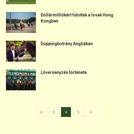
Dollármilliókért futottak a lovak Hong
Kongban
Doppingbotrány Angliában
Lóversenyzés története
3
4
5