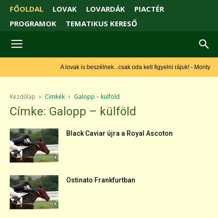
FŐOLDAL
LOVAK
LOVARDÁK
PIACTÉR
PROGRAMOK
TEMATIKUS KERESŐ
A lovak is beszélnek...csak oda kell figyelni rájuk! - Monty Roberts
Kezdőlap
Címkék
Galopp – külföld
Címke: Galopp – külföld
Black Caviar újra a Royal Ascoton
Ostinato Frankfurtban