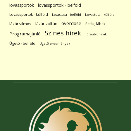
lovassportok
lovassportok - belföld
Lovassportok - külföld
Lovastusa - belföld
Lovastusa - külföld
overdose
lázár zoltán
lázár vilmos
Paták; lábak
Színes hírek
Programajánló
Túraútvonalak
Ügető - belföld
Ügető eredmények