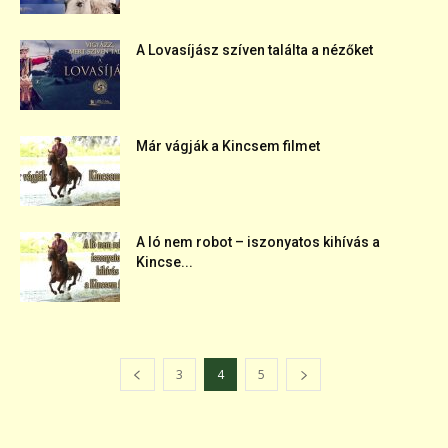
A Lovasíjász szíven találta a nézőket
Már vágják a Kincsem filmet
A ló nem robot – iszonyatos kihívás a
Kincse...
3
4
5