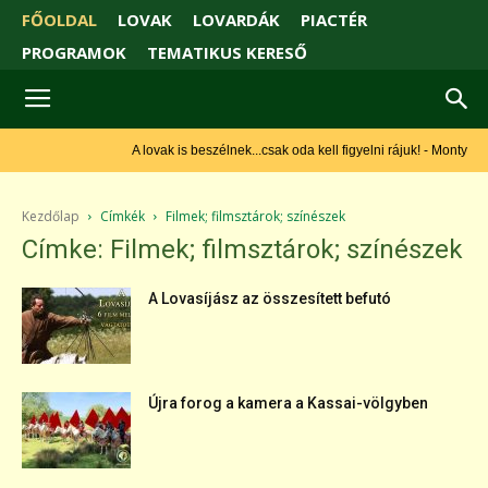
FŐOLDAL
LOVAK
LOVARDÁK
PIACTÉR
PROGRAMOK
TEMATIKUS KERESŐ
A lovak is beszélnek...csak oda kell figyelni rájuk! - Monty Roberts
Kezdőlap
Címkék
Filmek; filmsztárok; színészek
Címke: Filmek; filmsztárok; színészek
A Lovasíjász az összesített befutó
Újra forog a kamera a Kassai-völgyben