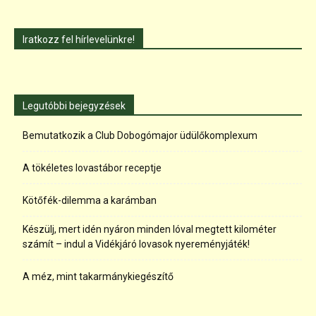
Iratkozz fel hírlevelünkre!
Legutóbbi bejegyzések
Bemutatkozik a Club Dobogómajor üdülőkomplexum
A tökéletes lovastábor receptje
Kötőfék-dilemma a karámban
Készülj, mert idén nyáron minden lóval megtett kilométer
számít – indul a Vidékjáró lovasok nyereményjáték!
A méz, mint takarmánykiegészítő