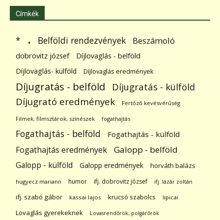
Címkék
.
Belföldi rendezvények
*
Beszámoló
dobrovitz józsef
Díjlovaglás - belföld
Díjlovaglás- külföld
Díjlovaglás eredmények
Díjugratás - belföld
Díjugratás - külföld
Díjugrató eredmények
Fertőző kevésvérűség
Filmek; filmsztárok; színészek
fogathajtás
Fogathajtás - belföld
Fogathajtás - külföld
Galopp - belföld
Fogathajtás eredmények
Galopp - külföld
Galopp eredmények
horváth balázs
humor
ifj. dobrovitz józsef
hugyecz mariann
ifj. lázár zoltán
ifj. szabó gábor
krucsó szabolcs
kassai lajos
lipicai
Lovaglás gyerekeknek
Lovasrendőrök; polgárőrök