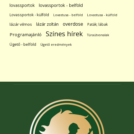
lovassportok
lovassportok - belföld
Lovassportok - külföld
Lovastusa - belföld
Lovastusa - külföld
overdose
lázár zoltán
lázár vilmos
Paták; lábak
Színes hírek
Programajánló
Túraútvonalak
Ügető - belföld
Ügető eredmények