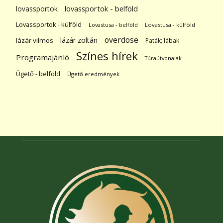
lovassportok
lovassportok - belföld
Lovassportok - külföld
Lovastusa - belföld
Lovastusa - külföld
overdose
lázár zoltán
lázár vilmos
Paták; lábak
Színes hírek
Programajánló
Túraútvonalak
Ügető - belföld
Ügető eredmények