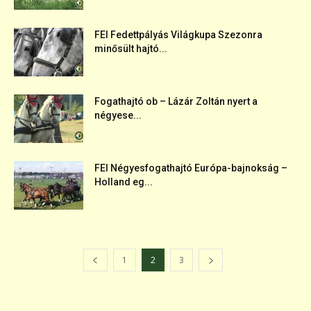
FEI Fedettpályás Világkupa Szezonra
minősült hajtó...
Fogathajtó ob – Lázár Zoltán nyert a
négyese...
FEI Négyesfogathajtó Európa-bajnokság –
Holland eg...
1
2
3