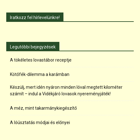
Iratkozz fel hírlevelünkre!
Legutóbbi bejegyzések
A tökéletes lovastábor receptje
Kötőfék-dilemma a karámban
Készülj, mert idén nyáron minden lóval megtett kilométer
számít – indul a Vidékjáró lovasok nyereményjáték!
A méz, mint takarmánykiegészítő
A lóúsztatás módjai és előnyei