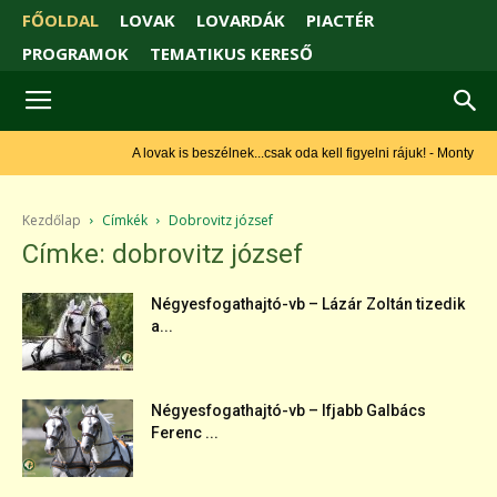
FŐOLDAL
LOVAK
LOVARDÁK
PIACTÉR
PROGRAMOK
TEMATIKUS KERESŐ
A lovak is beszélnek...csak oda kell figyelni rájuk! - Monty Roberts
Kezdőlap
Címkék
Dobrovitz józsef
Címke: dobrovitz józsef
Négyesfogathajtó-vb – Lázár Zoltán tizedik
a...
Négyesfogathajtó-vb – Ifjabb Galbács
Ferenc ...