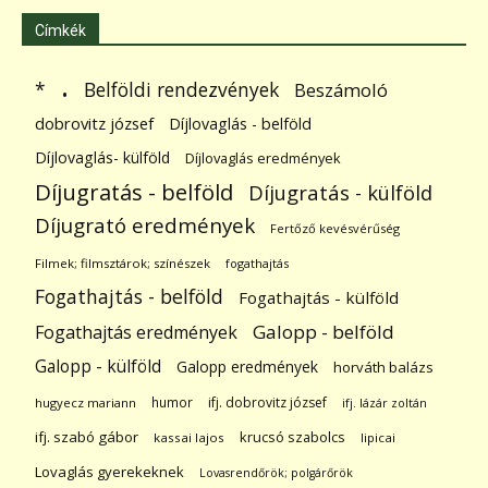
Címkék
.
Belföldi rendezvények
*
Beszámoló
dobrovitz józsef
Díjlovaglás - belföld
Díjlovaglás- külföld
Díjlovaglás eredmények
Díjugratás - belföld
Díjugratás - külföld
Díjugrató eredmények
Fertőző kevésvérűség
Filmek; filmsztárok; színészek
fogathajtás
Fogathajtás - belföld
Fogathajtás - külföld
Galopp - belföld
Fogathajtás eredmények
Galopp - külföld
Galopp eredmények
horváth balázs
humor
ifj. dobrovitz józsef
hugyecz mariann
ifj. lázár zoltán
ifj. szabó gábor
krucsó szabolcs
kassai lajos
lipicai
Lovaglás gyerekeknek
Lovasrendőrök; polgárőrök