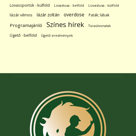
Lovassportok - külföld
Lovastusa - belföld
Lovastusa - külföld
overdose
lázár zoltán
lázár vilmos
Paták; lábak
Színes hírek
Programajánló
Túraútvonalak
Ügető - belföld
Ügető eredmények