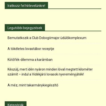
Iratkozz fel hírlevelünkre!
Legutóbbi bejegyzések
Bemutatkozik a Club Dobogómajor üdülőkomplexum
A tökéletes lovastábor receptje
Kötőfék-dilemma a karámban
Készülj, mert idén nyáron minden lóval megtett kilométer
számít – indul a Vidékjáró lovasok nyereményjáték!
A méz, mint takarmánykiegészítő
Kategóriák