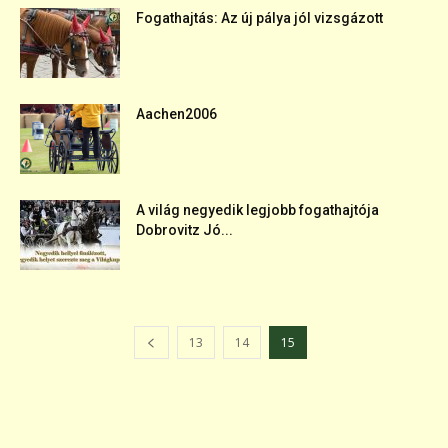
Fogathajtás: Az új pálya jól vizsgázott
Aachen2006
A világ negyedik legjobb fogathajtója
Dobrovitz Jó...
13
14
15