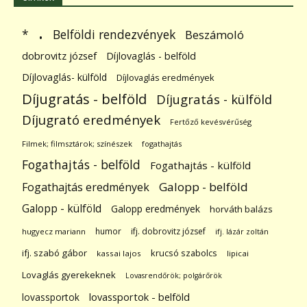
.
Belföldi rendezvények
*
Beszámoló
dobrovitz józsef
Díjlovaglás - belföld
Díjlovaglás- külföld
Díjlovaglás eredmények
Díjugratás - belföld
Díjugratás - külföld
Díjugrató eredmények
Fertőző kevésvérűség
Filmek; filmsztárok; színészek
fogathajtás
Fogathajtás - belföld
Fogathajtás - külföld
Galopp - belföld
Fogathajtás eredmények
Galopp - külföld
Galopp eredmények
horváth balázs
humor
ifj. dobrovitz józsef
hugyecz mariann
ifj. lázár zoltán
ifj. szabó gábor
krucsó szabolcs
kassai lajos
lipicai
Lovaglás gyerekeknek
Lovasrendőrök; polgárőrök
lovassportok
lovassportok - belföld