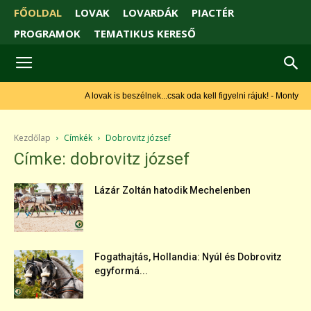
FŐOLDAL
LOVAK
LOVARDÁK
PIACTÉR
PROGRAMOK
TEMATIKUS KERESŐ
A lovak is beszélnek...csak oda kell figyelni rájuk! - Monty Roberts
Kezdőlap
Címkék
Dobrovitz józsef
Címke: dobrovitz józsef
Lázár Zoltán hatodik Mechelenben
Fogathajtás, Hollandia: Nyúl és Dobrovitz
egyformá...