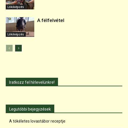
Lókiképzés
A félfelvétel
Lókiképzés
Iratkozz fel hírlevelünkre!
Legutóbbi bejegyzések
A tökéletes lovastábor receptje