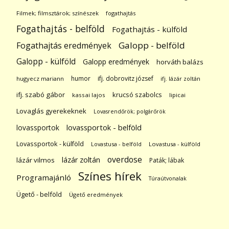
Filmek; filmsztárok; színészek
fogathajtás
Fogathajtás - belföld
Fogathajtás - külföld
Galopp - belföld
Fogathajtás eredmények
Galopp - külföld
Galopp eredmények
horváth balázs
humor
ifj. dobrovitz józsef
hugyecz mariann
ifj. lázár zoltán
ifj. szabó gábor
krucsó szabolcs
kassai lajos
lipicai
Lovaglás gyerekeknek
Lovasrendőrök; polgárőrök
lovassportok
lovassportok - belföld
Lovassportok - külföld
Lovastusa - belföld
Lovastusa - külföld
overdose
lázár zoltán
lázár vilmos
Paták; lábak
Színes hírek
Programajánló
Túraútvonalak
Ügető - belföld
Ügető eredmények