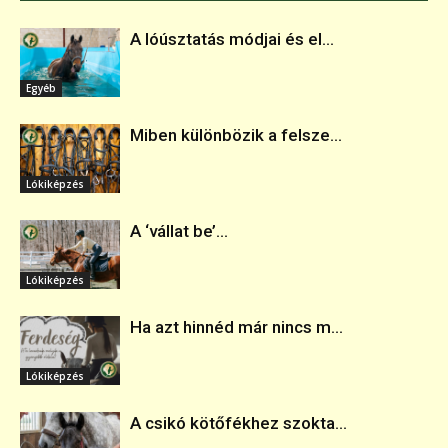
A lóúsztatás módjai és el...
Egyéb
Miben különbözik a felsze...
Lókiképzés
A ‘vállat be’...
Lókiképzés
Ha azt hinnéd már nincs m...
Lókiképzés
A csikó kötőfékhez szokta...