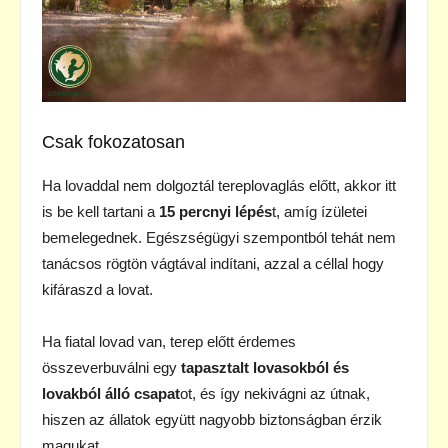
Csak fokozatosan
Ha lovaddal nem dolgoztál tereplovaglás előtt, akkor itt
is be kell tartani a
15 percnyi lépés
t, amíg ízületei
bemelegednek. Egészségügyi szempontból tehát nem
tanácsos rögtön vágtával indítani, azzal a céllal hogy
kifáraszd a lovat.
Ha fiatal lovad van, terep előtt érdemes
összeverbuválni egy
tapasztalt lovasokból és
lovakból álló csapat
ot, és így nekivágni az útnak,
hiszen az állatok együtt nagyobb biztonságban érzik
magukat.