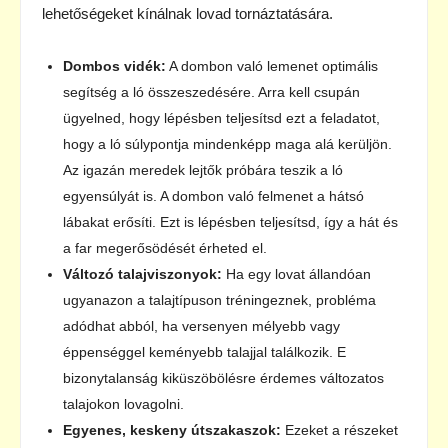
lehetőségeket kínálnak lovad tornáztatására.
Dombos vidék:
A dombon való lemenet optimális
segítség a ló összeszedésére. Arra kell csupán
ügyelned, hogy lépésben teljesítsd ezt a feladatot,
hogy a ló súlypontja mindenképp maga alá kerüljön.
Az igazán meredek lejtők próbára teszik a ló
egyensúlyát is. A dombon való felmenet a hátsó
lábakat erősíti. Ezt is lépésben teljesítsd, így a hát és
a far megerősödését érheted el.
Változó talajviszonyok:
Ha egy lovat állandóan
ugyanazon a talajtípuson tréningeznek, probléma
adódhat abból, ha versenyen mélyebb vagy
éppenséggel keményebb talajjal találkozik. E
bizonytalanság kiküszöbölésre érdemes változatos
talajokon lovagolni.
Egyenes, keskeny útszakaszok:
Ezeket a részeket