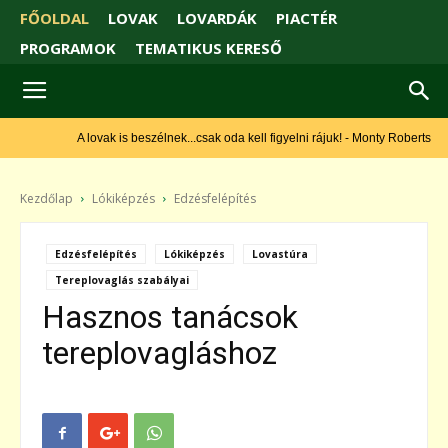
FŐOLDAL
LOVAK
LOVARDÁK
PIACTÉR
PROGRAMOK
TEMATIKUS KERESŐ
A lovak is beszélnek...csak oda kell figyelni rájuk! - Monty Roberts
Kezdőlap
Lókiképzés
Edzésfelépítés
Edzésfelépítés
Lókiképzés
Lovastúra
Tereplovaglás szabályai
Hasznos tanácsok
tereplovagláshoz