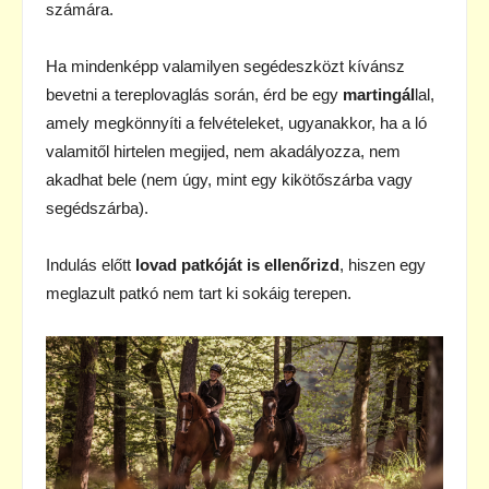
számára.
Ha mindenképp valamilyen segédeszközt kívánsz
bevetni a tereplovaglás során, érd be egy
martingál
lal,
amely megkönnyíti a felvételeket, ugyanakkor, ha a ló
valamitől hirtelen megijed, nem akadályozza, nem
akadhat bele (nem úgy, mint egy kikötőszárba vagy
segédszárba).
Indulás előtt
lovad patkóját is ellenőrizd
, hiszen egy
meglazult patkó nem tart ki sokáig terepen.