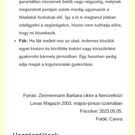
garantáltan nincsenek betűk vagy négyszög, melynek
megszokott pontjain szinte mindig ugyanazok a
feladatok fordulnak elő. Így a ló is megtanul jobban
odafigyelni a segítségekre, hiszen nem tudhatja előre,
hogy mi következik.
Fák:
Ha fák mellett visz az utad, érdemes közülük
egyet kinézni és körülötte kiskört vagy körszűkítést
gyakorolni bármely jármódban. Egy fasorban pedig
adja magát a kígyóvonalak gyakorlása.
Forrás: Zimmermann Barbara cikke a Nemzetközi
Lovas Magazin 2003. májusi-júniusi számában
Frissítve: 2023.05.05.
Fotók: Canva