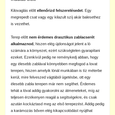
Kilovaglás előtt
ellenőrizd felszerelésedet
. Egy
megrepedt csat vagy egy kilazult szíj akár balesethez
is vezethet.
Terep előtt
nem érdemes drasztikus zablacserét
alkalmaznod
, hiszen elég újdonságot jelent a ló
számára a környezet, ezért szükségtelen gyarapítani
ezeket. Ezenkívül pedig ne reménykedj abban, hogy
egy élesebb zablával könnyebben megfogod a lovat
terepen, hiszen amelyik lónál munkában is tíz méterbe
kerül, mire felveszed vágtából ügetésbe, ott egy
élesebb zabla terepen már nem segíthet. Érdemes
tehát a lóval addig gyakorolni az átmeneteket, míg az
teljesen érzékenyen reagál a segítségekre, és csak
azután kockáztasd meg az első terepezést. Addig pedig
a karámozás bőven elég kikapcsolódást nyújthat