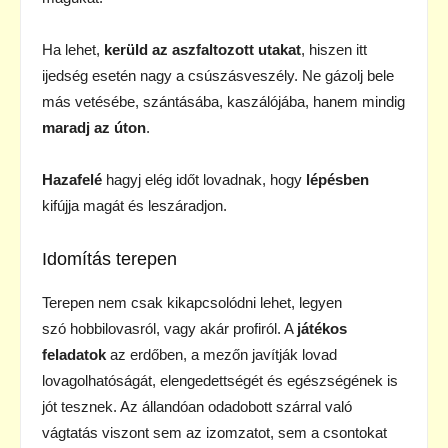
Ha lehet,
kerüld az aszfaltozott utakat
, hiszen itt
ijedség esetén nagy a csúszásveszély. Ne gázolj bele
más vetésébe, szántásába, kaszálójába, hanem mindig
maradj az úton
.
Hazafelé
hagyj elég időt lovadnak, hogy
lépésben
kifújja magát és leszáradjon.
Idomítás terepen
Terepen nem csak kikapcsolódni lehet, legyen
szó hobbilovasról, vagy akár profiról. A
játékos
feladatok
az erdőben, a mezőn javítják lovad
lovagolhatóságát, elengedettségét és egészségének is
jót tesznek. Az állandóan odadobott szárral való
vágtatás viszont sem az izomzatot, sem a csontokat