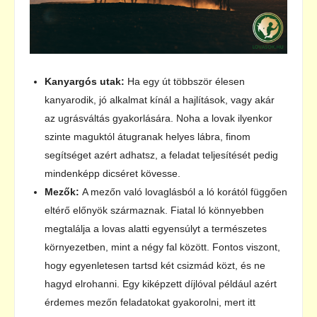
Kanyargós utak:
Ha egy út többször élesen
kanyarodik, jó alkalmat kínál a hajlítások, vagy akár
az ugrásváltás gyakorlására. Noha a lovak ilyenkor
szinte maguktól átugranak helyes lábra, finom
segítséget azért adhatsz, a feladat teljesítését pedig
mindenképp dicséret kövesse.
Mezők:
A mezőn való lovaglásból a ló korától függően
eltérő előnyök származnak. Fiatal ló könnyebben
megtalálja a lovas alatti egyensúlyt a természetes
környezetben, mint a négy fal között. Fontos viszont,
hogy egyenletesen tartsd két csizmád közt, és ne
hagyd elrohanni. Egy kiképzett díjlóval például azért
érdemes mezőn feladatokat gyakorolni, mert itt