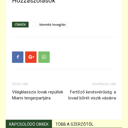
Hozzászólások
CÍMKÉK
.
Idomító lovaglás
Előző cikk
Következő cikk
Világklasszis lovak repültek
Fertőző kevésvérűség: a
Miami tengerpartjára
lovad bőrét viszik vásárra
KAPCSOLÓDÓ CIKKEK
TÖBB A SZERZŐTŐL