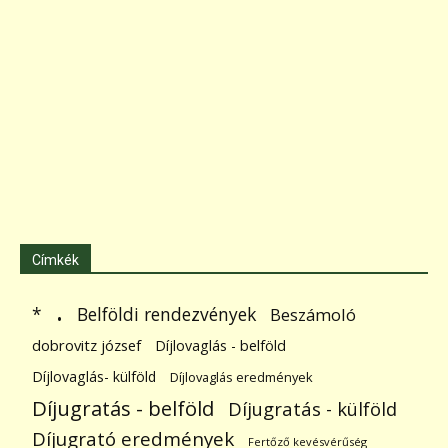
Címkék
.
Belföldi rendezvények
*
Beszámoló
dobrovitz józsef
Díjlovaglás - belföld
Díjlovaglás- külföld
Díjlovaglás eredmények
Díjugratás - belföld
Díjugratás - külföld
Díjugrató eredmények
Fertőző kevésvérűség