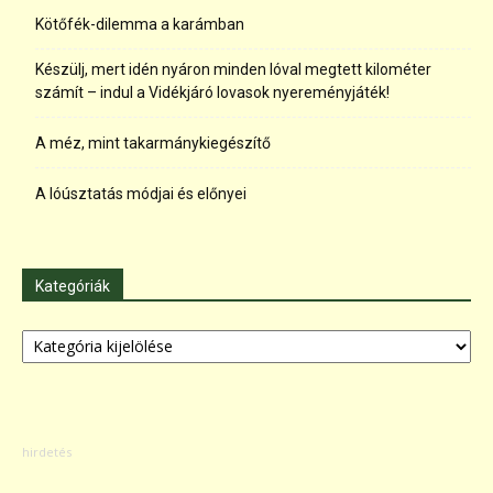
Kötőfék-dilemma a karámban
Készülj, mert idén nyáron minden lóval megtett kilométer
számít – indul a Vidékjáró lovasok nyereményjáték!
A méz, mint takarmánykiegészítő
A lóúsztatás módjai és előnyei
Kategóriák
Kategóriák