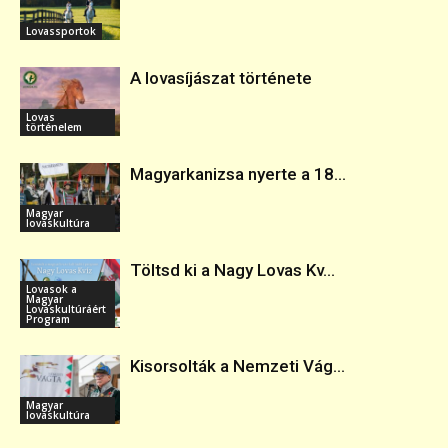
Lovassportok
A lovasíjászat története
Lovas
történelem
Magyarkanizsa nyerte a 18...
Magyar
lovaskultúra
Töltsd ki a Nagy Lovas Kv...
Lovasok a
Magyar
Lovaskultúráért
Program
Kisorsolták a Nemzeti Vág...
Magyar
lovaskultúra