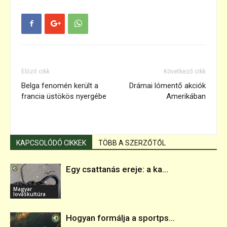
Előző cikk
Következő cikk
Belga fenomén került a
Drámai lómentő akciók
francia üstökös nyergébe
Amerikában
KAPCSOLÓDÓ CIKKEK
TÖBB A SZERZŐTŐL
Egy csattanás ereje: a ka...
Magyar
lovaskultúra
Hogyan formálja a sportps...