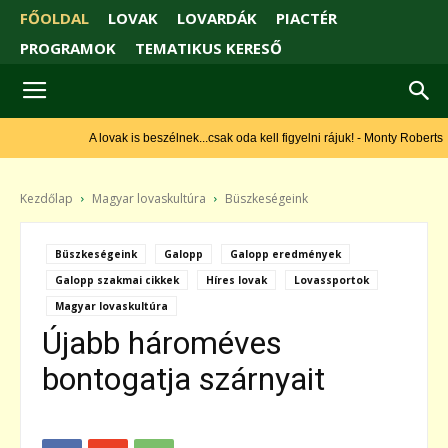
FŐOLDAL
LOVAK
LOVARDÁK
PIACTÉR
PROGRAMOK
TEMATIKUS KERESŐ
A lovak is beszélnek...csak oda kell figyelni rájuk! - Monty Roberts
Kezdőlap
Magyar lovaskultúra
Büszkeségeink
Büszkeségeink
Galopp
Galopp eredmények
Galopp szakmai cikkek
Híres lovak
Lovassportok
Magyar lovaskultúra
Újabb hároméves
bontogatja szárnyait