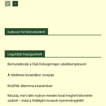
Iratkozz fel hírlevelünkre!
Legutóbbi bejegyzések
Bemutatkozik a Club Dobogómajor üdülőkomplexum
A tökéletes lovastábor receptje
Kötőfék-dilemma a karámban
Készülj, mert idén nyáron minden lóval megtett kilométer
számít – indul a Vidékjáró lovasok nyereményjáték!