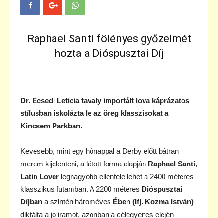
Raphael Santi fölényes győzelmét
hozta a Dióspusztai Díj
Dr. Ecsedi Leticia tavaly importált lova káprázatos
stílusban iskolázta le az öreg klasszisokat a
Kincsem Parkban.
Kevesebb, mint egy hónappal a Derby előtt bátran
merem kijelenteni, a látott forma alapján
Raphael Santi
,
Latin Lover
legnagyobb ellenfele lehet a 2400 méteres
klasszikus futamban. A 2200 méteres
Dióspusztai
Díjban
a szintén hároméves
Ében (Ifj. Kozma István)
diktálta a jó iramot, azonban a célegyenes elején