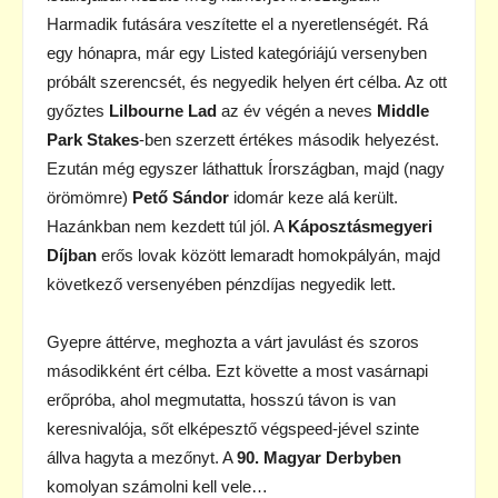
Harmadik futására veszítette el a nyeretlenségét. Rá
egy hónapra, már egy Listed kategóriájú versenyben
próbált szerencsét, és negyedik helyen ért célba. Az ott
győztes
Lilbourne Lad
az év végén a neves
Middle
Park Stakes
-ben szerzett értékes második helyezést.
Ezután még egyszer láthattuk Írországban, majd (nagy
örömömre)
Pető Sándor
idomár keze alá került.
Hazánkban nem kezdett túl jól. A
Káposztásmegyeri
Díjban
erős lovak között lemaradt homokpályán, majd
következő versenyében pénzdíjas negyedik lett.
Gyepre áttérve, meghozta a várt javulást és szoros
másodikként ért célba. Ezt követte a most vasárnapi
erőpróba, ahol megmutatta, hosszú távon is van
keresnivalója, sőt elképesztő végspeed-jével szinte
állva hagyta a mezőnyt. A
90. Magyar Derbyben
komolyan számolni kell vele…