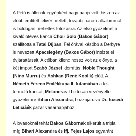
A Pető istállónak egyébként nagy napja volt, hiszen az
előbb említett telivér mellett, további három alkalommal
is boldogan mehettek fotózásra. Az első győzelmet a
kiváló ötéves kanca
Choir Solo (Bakos Gábor)
szállította a
Tatai Díjban
. Fél órával később a Derbyre
is nevezett
Apacslegény (Bakos Gábor)
intézte el
évjárattársait. A célban kilenc hossz volt az előnye, a
két import
Szabó
József
idomítás,
Noble Thought
(Nino Murru)
és
Ashkan (René Koplik)
előtt. A
Németh Ferenc Emlékkupa II. futamában
a kis
termetű kancát,
Meloneras
-t biztosan vezényelte
győzelemre
Bihari Alexandra
, hozzájárulva
Dr. Ecsedi
Leticiáék
pazar vasárnapjához.
A lovasoknál tehát
Bakos Gábornak
sikerült a tripla,
míg
Bihari Alexandra
és
Ifj. Fejes Lajos
egyaránt