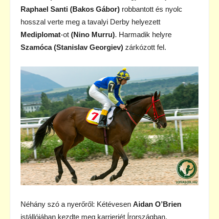
Raphael Santi (Bakos Gábor)
robbantott és nyolc
hosszal verte meg a tavalyi Derby helyezett
Mediplomat
-ot
(Nino Murru)
. Harmadik helyre
Szamóca (Stanislav Georgiev)
zárkózott fel.
Néhány szó a nyerőről: Kétévesen
Aidan O’Brien
istállójában kezdte meg karrierjét Írországban.