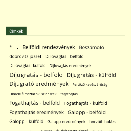
Címkék
.
Belföldi rendezvények
*
Beszámoló
dobrovitz józsef
Díjlovaglás - belföld
Díjlovaglás- külföld
Díjlovaglás eredmények
Díjugratás - belföld
Díjugratás - külföld
Díjugrató eredmények
Fertőző kevésvérűség
Filmek; filmsztárok; színészek
fogathajtás
Fogathajtás - belföld
Fogathajtás - külföld
Galopp - belföld
Fogathajtás eredmények
Galopp - külföld
Galopp eredmények
horváth balázs