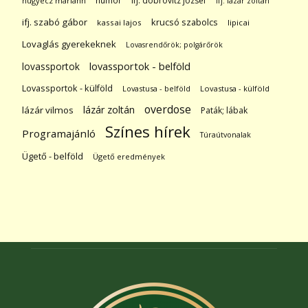
humor
ifj. dobrovitz józsef
hugyecz mariann
ifj. lázár zoltán
ifj. szabó gábor
krucsó szabolcs
kassai lajos
lipicai
Lovaglás gyerekeknek
Lovasrendőrök; polgárőrök
lovassportok
lovassportok - belföld
Lovassportok - külföld
Lovastusa - belföld
Lovastusa - külföld
overdose
lázár zoltán
lázár vilmos
Paták; lábak
Színes hírek
Programajánló
Túraútvonalak
Ügető - belföld
Ügető eredmények