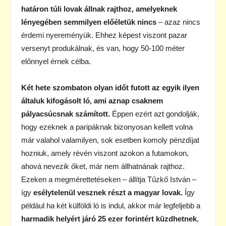
határon túli lovak állnak rajthoz, amelyeknek
lényegében semmilyen előéletük nincs
– azaz nincs
érdemi nyereményük. Ehhez képest viszont pazar
versenyt produkálnak, és van, hogy 50-100 méter
előnnyel érnek célba.
Két hete szombaton olyan időt futott az egyik ilyen
általuk kifogásolt ló, ami aznap csaknem
pályacsúcsnak számított.
Éppen ezért azt gondolják,
hogy ezeknek a paripáknak bizonyosan kellett volna
már valahol valamilyen, sok esetben komoly pénzdíjat
hozniuk, amely révén viszont azokon a futamokon,
ahová nevezik őket, már nem állhatnának rajthoz.
Ezeken a megmérettetéseken – állítja Tűzkő István –
így
esélytelenül vesznek részt a magyar lovak.
Így
például ha két külföldi ló is indul, akkor már legfeljebb a
harmadik helyért járó 25 ezer forintért küzdhetnek
,