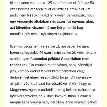
hiszen adott esetben a 125 ezer forintos első és az 50
ezer forintos második díjat elviszik az orruk elől. Ez
pedig nem túl sok, ha azt is figyelembe vesszük, hogy
egy versenyló általában négyszer fut egymás után,
azt követően viszont három hét pihenőt kap
–
mondják név nélkül nyilatkozó tulajdonosok.
Ilyenkor pedig nem keres pénzt, miközben
tartása
havonta legalább 40 ezer forintba kerül.
Véleményük
szerint
ilyen futamokat például Ausztriában nem
rendeznek
. Ott csupán meghívásos, nagy pénzdíjjal
járó, komoly erőket felvonultató futamokon vagy
derbiken vehetnek részt külföldi lovak. Ott ugyanis –
állítják –
védik a hazai tenyésztőket.
Azért, hogy ez
Magyarországon is működjön, meg kellene szüntetni a
nyílt versenyeket, és külföldi lovakat itthon is csak a
meghívásos vagy a nagy derbiken lenne szabad rajthoz