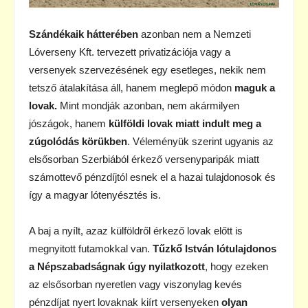
Szándékaik hátterében
azonban nem a Nemzeti
Lóverseny Kft. tervezett privatizációja vagy a
versenyek szervezésének egy esetleges, nekik nem
tetsző átalakítása áll, hanem meglepő módon
maguk a
lovak.
Mint mondják azonban, nem akármilyen
jószágok, hanem
külföldi lovak miatt indult meg a
zúgolódás körükben
. Véleményük szerint ugyanis az
elsősorban Szerbiából érkező versenyparipák miatt
számottevő pénzdíjtól esnek el a hazai tulajdonosok és
így a magyar lótenyésztés is.
A baj a nyílt, azaz külföldről érkező lovak előtt is
megnyitott futamokkal van.
Tűzkő István lótulajdonos
a Népszabadságnak úgy nyilatkozott
, hogy ezeken
az elsősorban nyeretlen vagy viszonylag kevés
pénzdíjat nyert lovaknak kiírt versenyeken
olyan