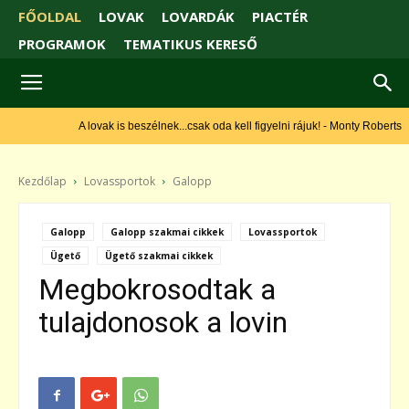
FŐOLDAL
LOVAK
LOVARDÁK
PIACTÉR
PROGRAMOK
TEMATIKUS KERESŐ
A lovak is beszélnek...csak oda kell figyelni rájuk! - Monty Roberts
Kezdőlap
Lovassportok
Galopp
Galopp
Galopp szakmai cikkek
Lovassportok
Ügető
Ügető szakmai cikkek
Megbokrosodtak a
tulajdonosok a lovin