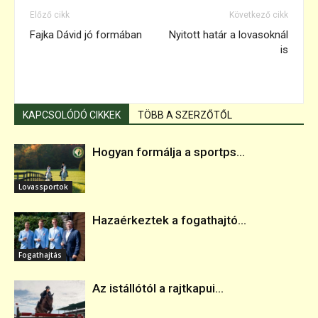
Előző cikk
Következő cikk
Fajka Dávid jó formában
Nyitott határ a lovasoknál
is
KAPCSOLÓDÓ CIKKEK
TÖBB A SZERZŐTŐL
Hogyan formálja a sportps...
Lovassportok
Hazaérkeztek a fogathajtó...
Fogathajtás
Az istállótól a rajtkapui...