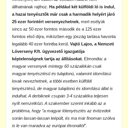
állhatnának rajthoz.
Ha például két külföldi ló is indul,
a hazai tenyésztők már csak a harmadik helyért járó
25 ezer forintért versenyezhetnek
, mert esélyük
sincs az 50 ezer forintos második és a 125 ezer
forintos első díjra, miközben egy jószág tartása havonta
legalább 40 ezer forintba kerül.
Vajtó Lajos, a Nemzeti
Lóverseny Kft. ügyvezető igazgatója
képtelenségnek tartja az állításokat.
Elmondta:
a
magyar versenyek mintegy 60 százalékán csak
magyar tenyésztésű és tulajdonú, valamint idomítású
lovak nevezhetnek, a többi esetben külföldi
tenyésztésű, de magyar tulajdonú és idomítású állat is
indulhat. A derbiknek csupán 3-4 százaléka teljesen
nyílt nemzetközi. A szakember szerint inkább az a
probléma, hogy “a magyar lótenyésztés az évtizedek
során lassan-lassan leépült, és ma már finoman szólva
is le van maradva az európai élvonaltól”.