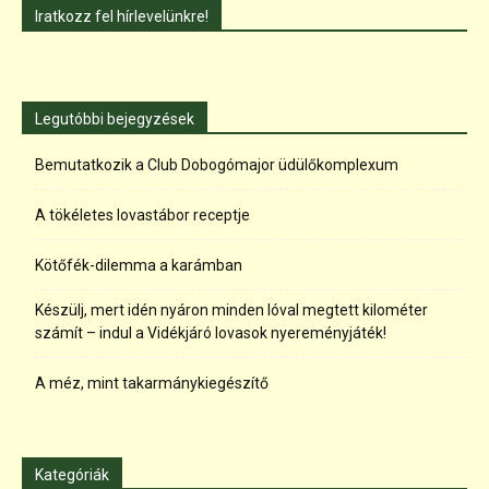
Iratkozz fel hírlevelünkre!
Legutóbbi bejegyzések
Bemutatkozik a Club Dobogómajor üdülőkomplexum
A tökéletes lovastábor receptje
Kötőfék-dilemma a karámban
Készülj, mert idén nyáron minden lóval megtett kilométer
számít – indul a Vidékjáró lovasok nyereményjáték!
A méz, mint takarmánykiegészítő
Kategóriák