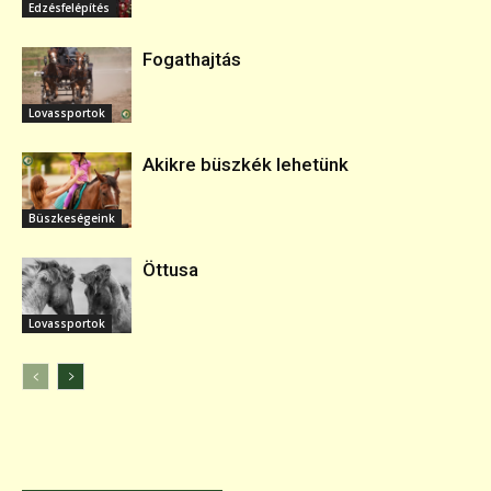
Edzésfelépítés
Fogathajtás
Lovassportok
Akikre büszkék lehetünk
Büszkeségeink
Öttusa
Lovassportok