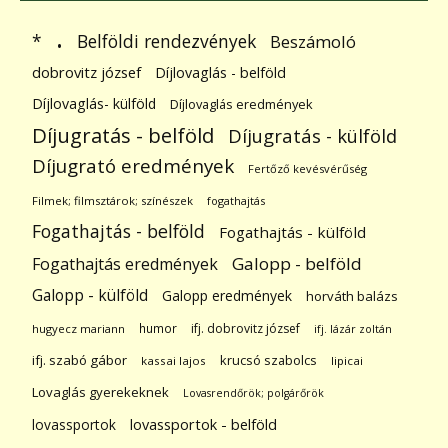
.
Belföldi rendezvények
*
Beszámoló
dobrovitz józsef
Díjlovaglás - belföld
Díjlovaglás- külföld
Díjlovaglás eredmények
Díjugratás - belföld
Díjugratás - külföld
Díjugrató eredmények
Fertőző kevésvérűség
Filmek; filmsztárok; színészek
fogathajtás
Fogathajtás - belföld
Fogathajtás - külföld
Galopp - belföld
Fogathajtás eredmények
Galopp - külföld
Galopp eredmények
horváth balázs
humor
ifj. dobrovitz józsef
hugyecz mariann
ifj. lázár zoltán
ifj. szabó gábor
krucsó szabolcs
kassai lajos
lipicai
Lovaglás gyerekeknek
Lovasrendőrök; polgárőrök
lovassportok
lovassportok - belföld