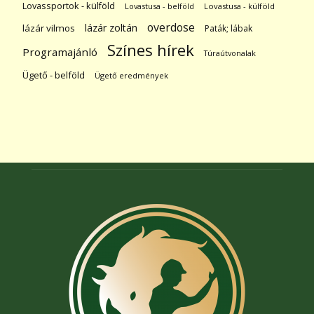
Lovassportok - külföld
Lovastusa - belföld
Lovastusa - külföld
overdose
lázár zoltán
lázár vilmos
Paták; lábak
Színes hírek
Programajánló
Túraútvonalak
Ügető - belföld
Ügető eredmények