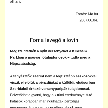
állítani.
Forrás: Ma.hu
2007.06.04.
Forr a levegő a lovin
Megszüntetnék a nyílt versenyeket a Kincsem
Parkban a magyar lótulajdonosok – tudta meg a
Népszabadság.
A
tenyésztők szerint nem a legtisztább eszközökkel
viszik el előlük a pénzdíjakat a külföldi, elsősorban
Szerbiából érkező versenyparipák tulajdonosai
.
Felvetődött a gyanú, hogy a kitűnő eredménnyel futó
hátasok korábban már indulhattak pénzdíjas
versenyen, ám ebben az esetben nálunk nem