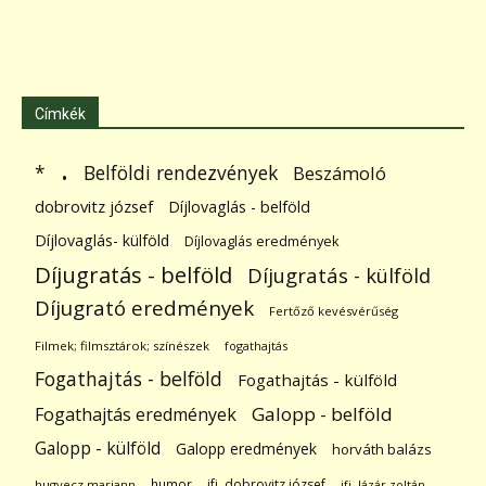
Címkék
.
Belföldi rendezvények
*
Beszámoló
dobrovitz józsef
Díjlovaglás - belföld
Díjlovaglás- külföld
Díjlovaglás eredmények
Díjugratás - belföld
Díjugratás - külföld
Díjugrató eredmények
Fertőző kevésvérűség
Filmek; filmsztárok; színészek
fogathajtás
Fogathajtás - belföld
Fogathajtás - külföld
Galopp - belföld
Fogathajtás eredmények
Galopp - külföld
Galopp eredmények
horváth balázs
humor
ifj. dobrovitz józsef
hugyecz mariann
ifj. lázár zoltán