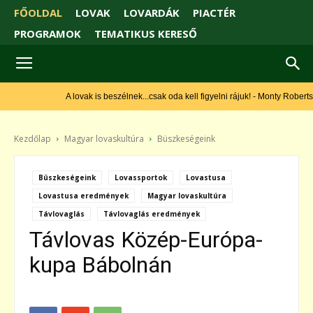
FŐOLDAL
LOVAK
LOVARDÁK
PIACTÉR
PROGRAMOK
TEMATIKUS KERESŐ
A lovak is beszélnek...csak oda kell figyelni rájuk! - Monty Roberts
Kezdőlap
Magyar lovaskultúra
Büszkeségeink
Büszkeségeink
Lovassportok
Lovastusa
Lovastusa eredmények
Magyar lovaskultúra
Távlovaglás
Távlovaglás eredmények
Távlovas Közép-Európa-
kupa Bábolnán