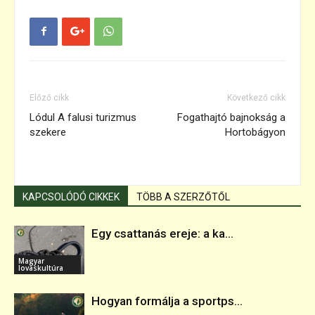
Előző cikk
Következő cikk
Lódul A falusi turizmus
Fogathajtó bajnokság a
szekere
Hortobágyon
KAPCSOLÓDÓ CIKKEK
TÖBB A SZERZŐTŐL
Egy csattanás ereje: a ka...
Magyar
lovaskultúra
Hogyan formálja a sportps...