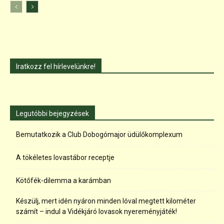
Iratkozz fel hírlevelünkre!
Legutóbbi bejegyzések
Bemutatkozik a Club Dobogómajor üdülőkomplexum
A tökéletes lovastábor receptje
Kötőfék-dilemma a karámban
Készülj, mert idén nyáron minden lóval megtett kilométer
számít – indul a Vidékjáró lovasok nyereményjáték!