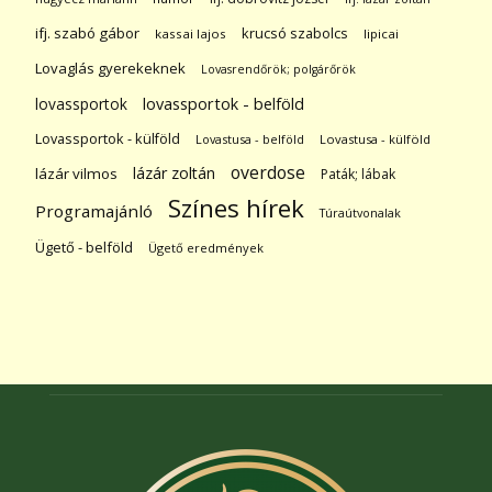
ifj. szabó gábor
krucsó szabolcs
kassai lajos
lipicai
Lovaglás gyerekeknek
Lovasrendőrök; polgárőrök
lovassportok
lovassportok - belföld
Lovassportok - külföld
Lovastusa - belföld
Lovastusa - külföld
overdose
lázár zoltán
lázár vilmos
Paták; lábak
Színes hírek
Programajánló
Túraútvonalak
Ügető - belföld
Ügető eredmények