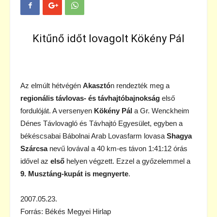
Kitűnő időt lovagolt Kökény Pál
Az elmúlt hétvégén
Akasztó
n rendezték meg a
regionális távlovas- és távhajtóbajnokság
első
fordulóját. A versenyen
Kökény Pál
a Gr. Wenckheim
Dénes Távlovagló és Távhajtó Egyesület, egyben a
békéscsabai Bábolnai Arab Lovasfarm lovasa
Shagya
Szárcsa
nevű lovával a 40 km-es távon 1:41:12 órás
idővel az
első
helyen végzett. Ezzel a győzelemmel a
9. Musztáng-kupát is megnyerte
.
2007.05.23.
Forrás: Békés Megyei Hirlap