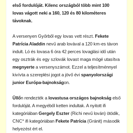
első fordulóját. Kilenc országból több mint 100
lovas vágott neki a 160, 120 és 80 kilométeres
távoknak.
A versenyen Győrből egy lovas vett részt.
Fekete
Patrícia Aladdin
nevű arab lovával a 120 km-es távon
indult. Ló és lovasa 6 óra 42 perces lovaglási idő után
egy osztrák és egy szlovák lovast maga mögé utasítva
megnyerte
a versenyszámot. Ezzel a teljesítménnyel
kivívta a szereplési jogot a jövő évi
spanyolországi
junior Európa-bajnokság
on.
Üllő
n rendezték a
lovastusa országos bajnokság
első
fordulóját. A megyéből ketten indultak. A nyitott ifi
kategóriában
Gergely Eszter
(Richi nevű lován) ötödik,
CNC* ifi kategóriában
Fekete Patrícia
(Gránit) második
helyezést ért el.