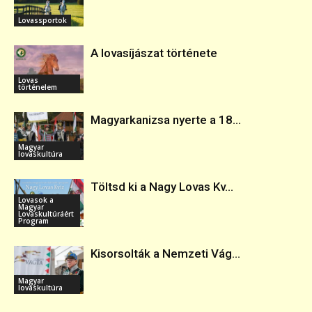
Lovassportok
A lovasíjászat története
Lovas
történelem
Magyarkanizsa nyerte a 18...
Magyar
lovaskultúra
Töltsd ki a Nagy Lovas Kv...
Lovasok a
Magyar
Lovaskultúráért
Program
Kisorsolták a Nemzeti Vág...
Magyar
lovaskultúra