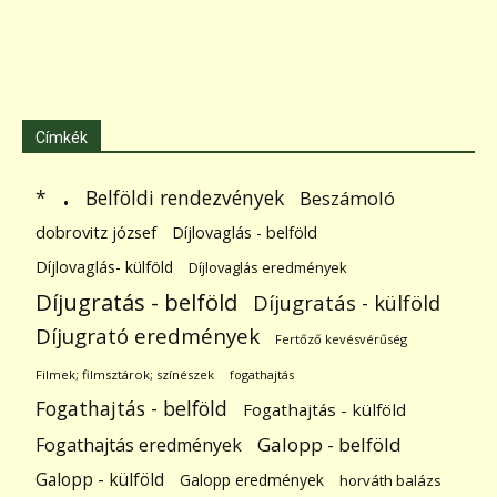
Címkék
.
Belföldi rendezvények
*
Beszámoló
dobrovitz józsef
Díjlovaglás - belföld
Díjlovaglás- külföld
Díjlovaglás eredmények
Díjugratás - belföld
Díjugratás - külföld
Díjugrató eredmények
Fertőző kevésvérűség
Filmek; filmsztárok; színészek
fogathajtás
Fogathajtás - belföld
Fogathajtás - külföld
Galopp - belföld
Fogathajtás eredmények
Galopp - külföld
Galopp eredmények
horváth balázs