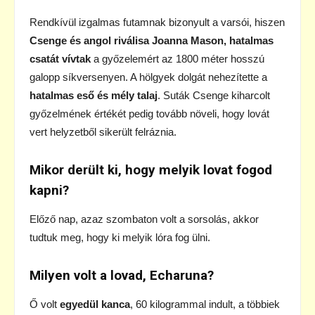
Rendkívül izgalmas futamnak bizonyult a varsói, hiszen
Csenge és angol riválisa Joanna Mason, hatalmas
csatát vívtak
a győzelemért az 1800 méter hosszú
galopp síkversenyen. A hölgyek dolgát nehezítette a
hatalmas eső és mély talaj
. Suták Csenge kiharcolt
győzelmének értékét pedig tovább növeli, hogy lovát
vert helyzetből sikerült felráznia.
Mikor derült ki, hogy melyik lovat fogod
kapni?
Előző nap, azaz szombaton volt a sorsolás, akkor
tudtuk meg, hogy ki melyik lóra fog ülni.
Milyen volt a lovad, Echaruna?
Ő volt
egyedül kanca
, 60 kilogrammal indult, a többiek