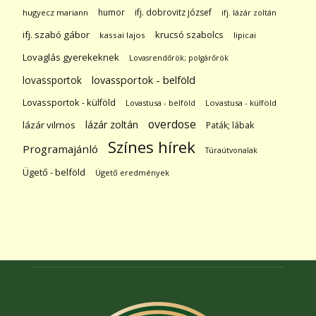
humor
ifj. dobrovitz józsef
hugyecz mariann
ifj. lázár zoltán
ifj. szabó gábor
krucsó szabolcs
kassai lajos
lipicai
Lovaglás gyerekeknek
Lovasrendőrök; polgárőrök
lovassportok
lovassportok - belföld
Lovassportok - külföld
Lovastusa - belföld
Lovastusa - külföld
overdose
lázár zoltán
lázár vilmos
Paták; lábak
Színes hírek
Programajánló
Túraútvonalak
Ügető - belföld
Ügető eredmények