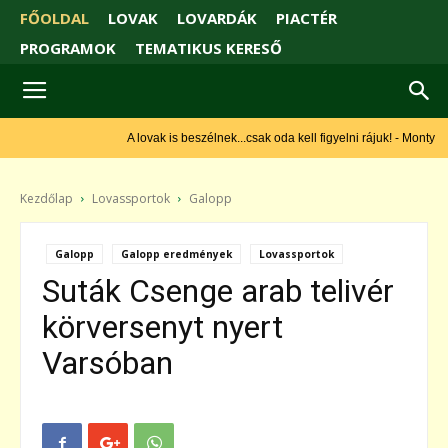
FŐOLDAL
LOVAK
LOVARDÁK
PIACTÉR
PROGRAMOK
TEMATIKUS KERESŐ
A lovak is beszélnek...csak oda kell figyelni rájuk! - Monty Roberts
Kezdőlap
Lovassportok
Galopp
Galopp
Galopp eredmények
Lovassportok
Suták Csenge arab telivér
körversenyt nyert
Varsóban