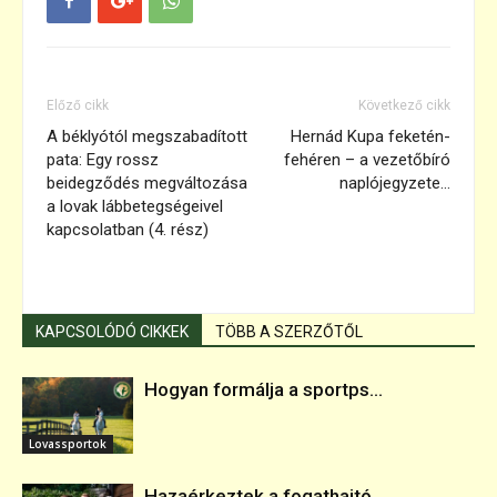
Előző cikk
Következő cikk
A béklyótól megszabadított
Hernád Kupa feketén-
pata: Egy rossz
fehéren – a vezetőbíró
beidegződés megváltozása
naplójegyzete…
a lovak lábbetegségeivel
kapcsolatban (4. rész)
KAPCSOLÓDÓ CIKKEK
TÖBB A SZERZŐTŐL
Hogyan formálja a sportps...
Lovassportok
Hazaérkeztek a fogathajtó...