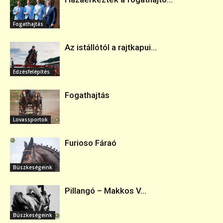
Fogathajtás
Az istállótól a rajtkapui...
Edzésfelépítés
Fogathajtás
Lovassportok
Furioso Fáraó
Büszkeségeink
Pillangó – Makkos V...
Büszkeségeink