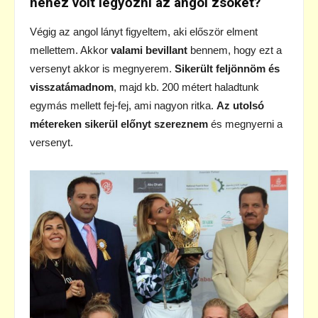
nehéz volt legyőzni az angol zsokét?
Végig az angol lányt figyeltem, aki először elment
mellettem. Akkor
valami bevillant
bennem, hogy ezt a
versenyt akkor is megnyerem.
Sikerült feljönnöm és
visszatámadnom
, majd kb. 200 métert haladtunk
egymás mellett fej-fej, ami nagyon ritka.
Az utolsó
métereken sikerül előnyt szereznem
és megnyerni a
versenyt.