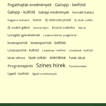
Galopp - belföld
Fogathajtás eredmények
Galopp - külföld
Galopp eredmények
horváth balázs
humor
ifj. dobrovitz józsef
hugyecz mariann
ifj. lázár zoltán
ifj. szabó gábor
krucsó szabolcs
kassai lajos
lipicai
Lovaglás gyerekeknek
Lovasrendőrök; polgárőrök
lovassportok
lovassportok - belföld
Lovassportok - külföld
Lovastusa - belföld
Lovastusa - külföld
overdose
lázár zoltán
lázár vilmos
Paták; lábak
Színes hírek
Programajánló
Túraútvonalak
Ügető - belföld
Ügető eredmények