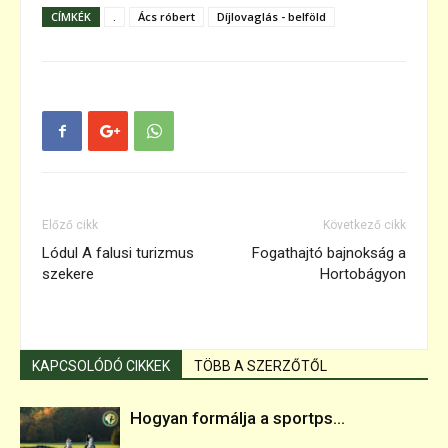
CÍMKÉK
.
Ács róbert
Díjlovaglás - belföld
Előző cikk
Következő cikk
Lódul A falusi turizmus
Fogathajtó bajnokság a
szekere
Hortobágyon
KAPCSOLÓDÓ CIKKEK
TÖBB A SZERZŐTŐL
Hogyan formálja a sportps...