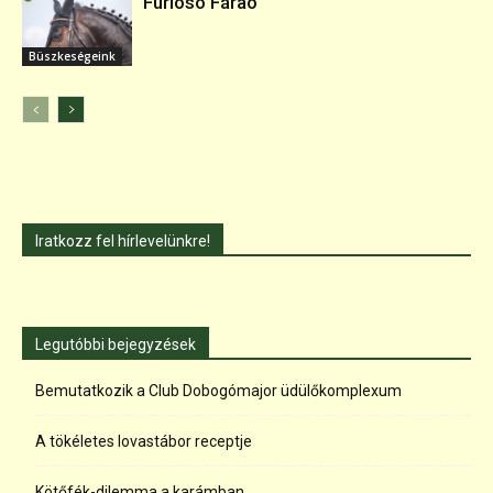
Furioso Fáraó
Büszkeségeink
Iratkozz fel hírlevelünkre!
Legutóbbi bejegyzések
Bemutatkozik a Club Dobogómajor üdülőkomplexum
A tökéletes lovastábor receptje
Kötőfék-dilemma a karámban