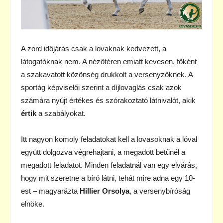
A zord időjárás csak a lovaknak kedvezett, a
látogatóknak nem. A nézőtéren emiatt kevesen, főként
a szakavatott közönség drukkolt a versenyzőknek. A
sportág képviselői szerint a díjlovaglás csak azok
számára nyújt értékes és szórakoztató látnivalót, akik
értik
a szabályokat.
Itt nagyon komoly feladatokat kell a lovasoknak a lóval
együtt dolgozva végrehajtani, a megadott betűnél a
megadott feladatot. Minden feladatnál van egy elvárás,
hogy mit szeretne a bíró látni, tehát mire adna egy 10-
est – magyarázta
Hillier Orsolya
, a versenybíróság
elnöke.