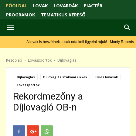
FŐOLDAL
LOVAK
LOVARDÁK
PIACTÉR
PROGRAMOK
TEMATIKUS KERESŐ
A lovak is beszélnek...csak oda kell figyelni rájuk! - Monty Roberts
Kezdőlap
Lovassportok
Díjlovaglás
Díjlovaglás
Díjlovaglás szakmai cikkek
Híres lovasok
Lovassportok
Rekordmezőny a
Díjlovagló OB-n