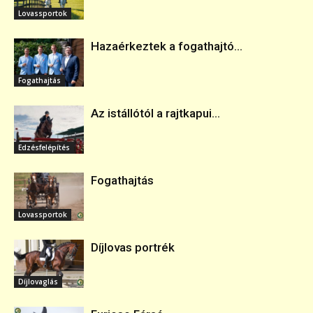
Lovassportok
Hazaérkeztek a fogathajtó...
Fogathajtás
Az istállótól a rajtkapui...
Edzésfelépítés
Fogathajtás
Lovassportok
Díjlovas portrék
Díjlovaglás