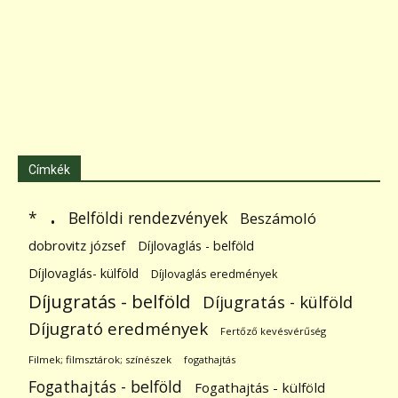
Címkék
.
Belföldi rendezvények
*
Beszámoló
dobrovitz józsef
Díjlovaglás - belföld
Díjlovaglás- külföld
Díjlovaglás eredmények
Díjugratás - belföld
Díjugratás - külföld
Díjugrató eredmények
Fertőző kevésvérűség
Filmek; filmsztárok; színészek
fogathajtás
Fogathajtás - belföld
Fogathajtás - külföld