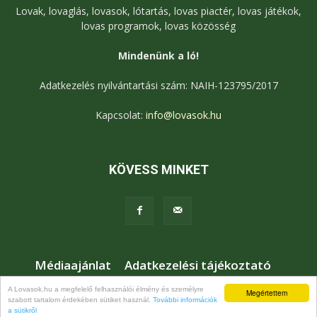
Lovak, lovaglás, lovasok, lótartás, lovas piactér, lovas játékok,
lovas programok, lovas közösség
Mindenünk a ló!
Adatkezelés nyilvántartási szám: NAIH-123795/2017
Kapcsolat:
info@lovasok.hu
KÖVESS MINKET
Médiaajánlat
Adatkezelési tájékoztató
Jogi nyilatkozat
Karrier
Kapcsolat
A Lovasok.hu a megfelelő felhasználói élmény és személyre
Megértettem
szabott tartalom érdekében sütiket használ.
További információk
© Lovasok.hu
a sütikről